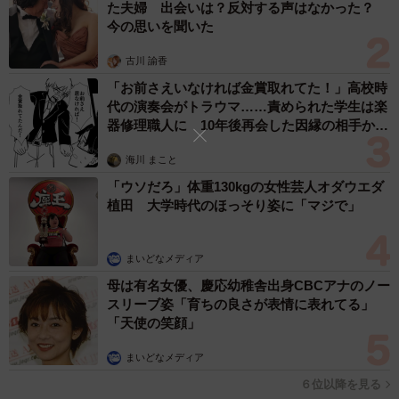
た夫婦 出会いは？反対する声はなかった？
は、よく見られましたか？
今の思いを聞いた
「下の子が生後6カ月になった頃から急に大声出したりする
古川 諭香
ことがあって、撮影当時はまだ慣れていなかったので驚い
「お前さえいなければ金賞取れてた！」高校時
代の演奏会がトラウマ……責められた学生は楽
ていました。今は声で驚いて泣くことはないです！ただ、
器修理職人に 10年後再会した因縁の相手から
今はおもちゃを取られて泣いたりするようになりまし
思わぬ申し出【漫画】
た！」
海川 まこと
「ウソだろ」体重130kgの女性芸人オダウエダ
植田 大学時代のほっそり姿に「マジで」
まいどなメディア
母は有名女優、慶応幼稚舎出身CBCアナのノー
スリーブ姿「育ちの良さが表情に表れてる」
「天使の笑顔」
まいどなメディア
６位以降を見る