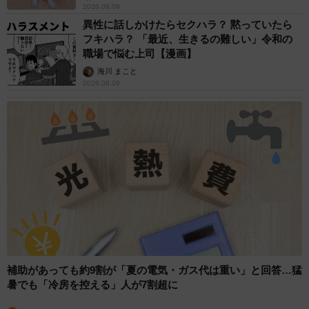
2026.08.09
異性に話しかけたらセクハラ？ 黙っていたら
フキハラ？ 「最近、生きるの難しい」令和の
職場で悩む上司【漫画】
海川 まこと
2026.08.09
補助があっても約9割が「夏の電気・ガス代は重い」と回答…猛
暑でも「冷房を控える」人が7割超に