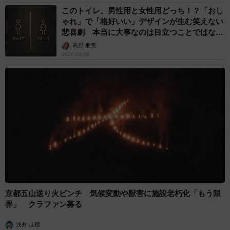
このトイレ、男性用と女性用どっち！？「おし
途中で泣き出すと手がふさがっていてどうにもできず、最
ゃれ」で「格好いい」デザインが生む笑えない
低限必要なものだけ買って帰ることも多々……。離乳食も
悲喜劇 本当に大事なのは目立つことではな
ストックがすぐなくなるし、交互にあげても泣いて催促さ
く…
高野 朋美
2026.08.09
れます」
ーー楽しいことは？
「双子でも成長速度の違いがあるので、それを同時に見る
ことができて楽しいです。ふたりで一緒にメリーを見たり
して、遊んでいる姿も増え可愛いなと思っています。同時
にうんちをされることが多く、大変だけどそんなときも
『双子だな〜』と面白いです。出かけると声をかけてもら
うことが多く、ひとりじゃないんだなと安心します」
京都五山送り火ピンチ 気候変動や獣害に施設老朽化「もう限
界」 クラファン募る
双子ちゃんならではの、クスッと笑いを誘う瞬間に多く
のコメントが寄せられました。
浅井 佳穂