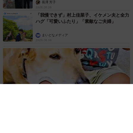
説】
長澤 芳子
2026.08.08
「我慢できず」村上佳菜子、イケメン夫と全力
ハグ「可愛いふたり」「素敵なご夫婦」
まいどなメディア
2026.08.08
12歳の愛犬に変化 1歳息子の膝で甘える初めて見せる姿に反
響 これまで「見守る立場」だったのに…「頭ポンポンが愛に