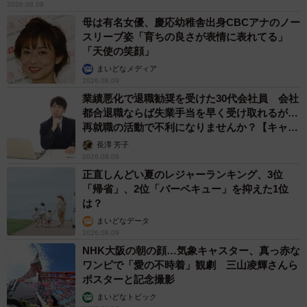
2026.08.09
母は有名女優、慶応幼稚舎出身CBCアナのノー
「なにこれ、永遠に見てられる」
スリーブ姿「育ちの良さが表情に表れてる」
「奥の子が全身でびっくりしてるのがまたかわいい」
「天使の笑顔」
「兄弟ゲンカの予行練習でしょうか…何回も見ちゃうんだ
まいどなメディア
2026.08.09
けどww」
業績悪化で退職勧奨を受けた30代会社員 会社
「忍び寄るいたずらっ子の片割れw」
都合退職ならば失業手当を早く受け取れるが…
「びっくりして泣いちゃう赤ちゃん、可愛すぎる無理」
再就職の活動で不利になりませんか？【キャリ
アカウンセラーが解説】
長澤 芳子
TikTok（
@sally0819
）では、仲良くたくましく育つ双
2026.08.09
正直しんどい夏のレジャーランキング、3位
子ちゃんの日常を見ることができます。
「帰省」、2位「バーベキュー」を抑えた1位
は？
まいどなデータ
2026.08.09
NHK大阪の朝の顔…気象キャスター、真っ赤な
ワンピで「愛の不時着」観劇 三山凌輝さんら
ポスターと記念撮影
まいどなトピック