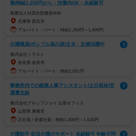
です。手前にいる弟くんは、上半身を起こしながら少しず
務/時給1,250円から・扶養内OK・未経験可
つお兄ちゃんに近づきます…！
医療法人社団永田整形外科
兵庫県 西宮市
アルバイト・パート：時給1,250円～1,400円
介護職員/ポシブル高の原/主夫・主婦活躍中
株式会社ソラスト
奈良県 奈良市
アルバイト・パート：時給1,051円
事務所内での総務人事アシスタント/土日祝休/交
通費支給
株式会社グロップジョイ 山形オフィス
山形県 東根市
正社員 / 派遣社員：時給1,300円～1,625円
介護助手 生活介護のサポート 未経験可 年齢不問