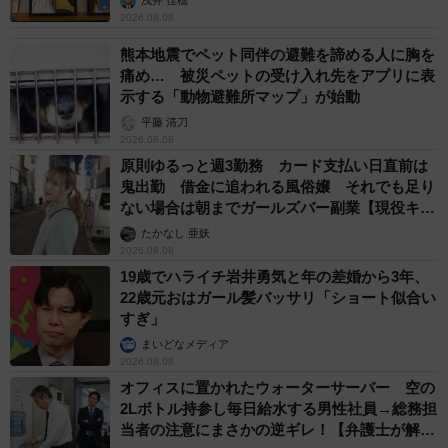
浅井 佳穂
2026.08.08
熊本地震でペット同伴の避難を諦める人に胸を
痛め… 被災ペットの受け入れ先をアプリに表
示する「動物避難所マップ」が始動
平藤 清刀
2026.08.08
原則ゆるっと週3勤務 カード支払い日直前は
鬼出勤 借金に追われる風俗嬢 それでも足り
ない場合は朝までガールズバー副業【現役キャ
ストに取材】
たかなし 亜妖
2026.08.08
19歳でハライチ岩井勇気と年の差婚から3年、
22歳元おはガール髪バッサリ「ショート似合い
すぎ」
まいどなメディア
2026.08.08
オフィスに置かれたウォーターサーバー 空の
2Lボトル持参し毎日給水する男性社員→総務担
当者の注意にまさかの逆ギレ！【弁護士が解