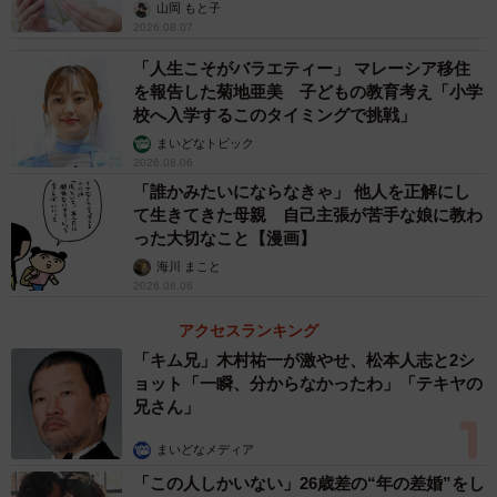
山岡 もと子
2026.08.07
「人生こそがバラエティー」 マレーシア移住
を報告した菊地亜美 子どもの教育考え「小学
校へ入学するこのタイミングで挑戦」
まいどなトピック
2026.08.06
「誰かみたいにならなきゃ」 他人を正解にし
3/4
て生きてきた母親 自己主張が苦手な娘に教わ
ビックリした～！と大泣きのお兄ちゃん（提供：＠sally0819さん）
った大切なこと【漫画】
海川 まこと
@sally0819
#双子
#双子の日常
#双子のいる暮らし
#赤ちゃ
2026.08.06
ん
#赤ちゃんのいたずら
♬ いたずら、悪だくみ、怪しげで
アクセスランキング
コミカルな曲 - MATSU
「キム兄」木村祐一が激やせ、松本人志と2シ
ョット「一瞬、分からなかったわ」「テキヤの
動画を撮影していたママ（
＠sally0819
）に話を聞きま
兄さん」
した。双子ちゃんは、現在生後9カ月になっています。
まいどなメディア
ーー双子ちゃん同士で、相方に驚く姿や泣いてしまう姿
「この人しかいない」26歳差の“年の差婚”をし