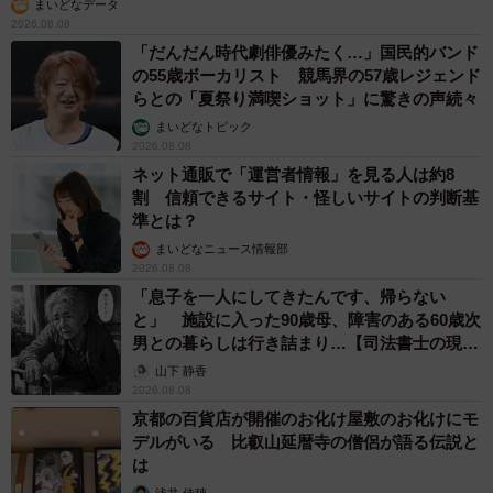
まいどなデータ
2026.08.08
「だんだん時代劇俳優みたく…」国民的バンド
の55歳ボーカリスト 競馬界の57歳レジェンド
らとの「夏祭り満喫ショット」に驚きの声続々
まいどなトピック
2026.08.08
ネット通販で「運営者情報」を見る人は約8
割 信頼できるサイト・怪しいサイトの判断基
準とは？
まいどなニュース情報部
2026.08.08
「息子を一人にしてきたんです、帰らない
と」 施設に入った90歳母、障害のある60歳次
男との暮らしは行き詰まり…【司法書士の現場
から】
山下 静香
2026.08.08
京都の百貨店が開催のお化け屋敷のお化けにモ
デルがいる 比叡山延暦寺の僧侶が語る伝説と
は