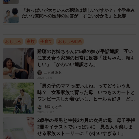
「おっぱいが大きい人の聴診は嬉しいですか？」小学生み
たいな質問への医師の回答が「すごい分かる」と反響
おもしろ
家族
子育て
おもしろ動画
難聴のお姉ちゃんに5歳の妹が手話通訳 互い
に支え合う家族の日常に反響「妹ちゃん、頼も
しい」「かわいい通訳さん」
五ヶ瀬 あお
2026.08.07
「男の子のママっぽいよね」ってどういう意
味？ 女系家族で育った母 いつもスカートと
ワンピースしか着ないし、ヒールも好き どの
へんが…
山岡 もと子
2026.08.07
2歳半の長男と生後2カ月の次男の母 母子手帳
2冊をイラストでいっぱいに 見る人を楽しま
せる家族ストーリーに「かわいすぎる！」