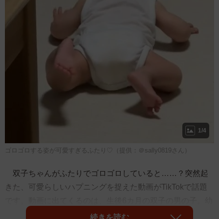
1/4
ゴロゴロする姿が可愛すぎるふたり♡（提供：＠sally0819さん）
双子ちゃんがふたりでゴロゴロしていると……？突然起
きた、可愛らしいハプニングを捉えた動画がTikTokで話題
です。動画に出てくるのは、生後6カ月の双子の男の子。幼
いながらも、個性が見られるふたりに「すべてが可愛すぎ
続きを読む