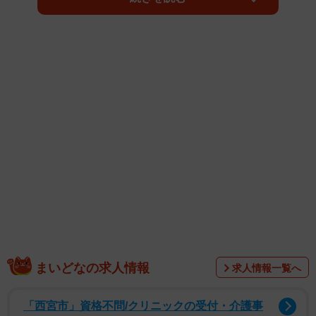
る♡」「忍び寄るいたずらっ子の片割れw」と反響が寄せら
れました。
自宅のリビングで、ふたり一緒にうつ伏せで過ごす双子
まいどなの求人情報
求人情報一覧へ
ちゃんの姿から動画は始まります。画面の奥側に寝転がる
お兄ちゃんは、おもちゃを手になにやら集中している様子
「西宮市」資格不問/クリニックの受付・介護事