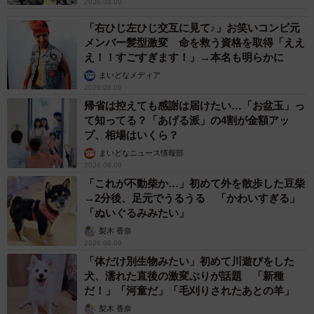
2026.08.09
「右ひじ左ひじ交互に見て♪」お笑いコンビ元
メンバー髪型激変 命を救う資格を取得「ええ
え！！すごすぎます！」→本名も明らかに
まいどなメディア
2026.08.09
帰省は控えても感謝は届けたい…「お盆玉」っ
て知ってる？「あげる派」の4割が金額アッ
プ、相場はいくら？
まいどなニュース情報部
2026.08.09
「これが不動柴か…」初めて外を散歩した豆柴
→2分後、足元でうるうる 「かわいすぎる」
「ぬいぐるみみたい」
梨木 香奈
2026.08.09
「体だけ別生物みたい」初めて川遊びをした
犬、濡れた直後の激変ぶりが話題 「新種
だ！」「河童だ」「毛刈りされたあとの羊」
梨木 香奈