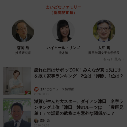
まいどなファミリー
（新着記事順）
森岡 浩
ハイヒール・リンゴ
大江 篤
姓氏研究家
漫才師
園田学園女子大学学長
もっと見る
疲れた日はサボってOK！みんなが真っ先に手
4/4
を抜く家事ランキング 2位は「掃除」1位は？
動画のあとのふたりはこの表情！（提供：＠sally0819さん）
まいどなニュース情報部
2026.08.09
ーー双子ちゃんの子育てで、大変だと思うことは？
滋賀が生んだ大スター、ダイアン津田 名字ラ
ンキング上位「津田」姓のルーツは 「豊臣兄
「生後7カ月頃までは、夜も交互に起きてなかなか寝られな
弟！」で話題の武将にも意外な関係が…？
かったことです。ひとり買い物のときには、抱っことベビ
森岡 浩
ーカーで行くのですが、買い物かごを持つことも大変で、
2026.08.09