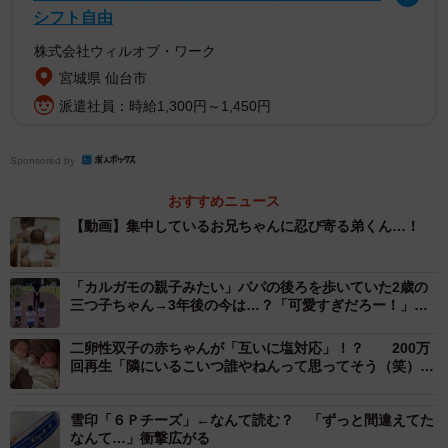
シフト自由
株式会社ウィルオブ・ワーク
宮城県 仙台市
派遣社員：時給1,300円～1,450円
Sponsored by
おすすめニュース
2/4
【動画】集中しているお兄ちゃんに忍び寄る弟くん…！
ゆっくりと弟くんが近付きます…！（提供：＠sally0819さん）
「カルガモの親子みたい」パパの後ろを歩いていた2歳の
モゾモゾと動く弟くんが、両手で身体を持ち上げた瞬
三つ子ちゃん→3年後の今は…？「可愛すぎだろー！」
間、突然「ああっ！！！」と大きな声を出しました…！お
「幸せ伝わる」
もちゃに集中していたお兄ちゃんは、大きな声にビック
二卵性双子の赤ちゃんが「互いに塩対応」！？ 200万
回再生「隣にいるこいつ誰やねんって思ってそう（笑）」
リ！身体をビクっとさせて、足をバタバタ。泣き出してし
「冷たい目」
まうお兄ちゃんと冷静にお兄ちゃんを見つめる弟くんの姿
雪印「６Ｐチーズ」←なんて読む？ 「ずっと間違えてた
で動画は締められました。
なんて…」衝撃広がる