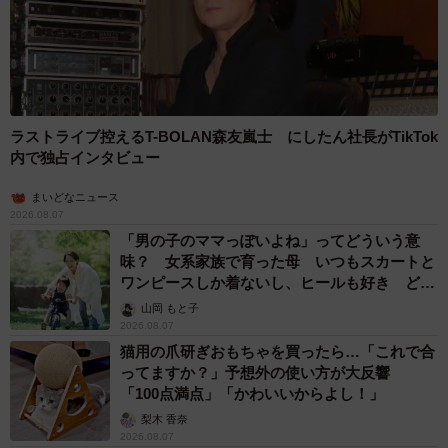
ラストライブ控えるT-BOLAN森友嵐士 にしたん社長がTikTok
内で独占インタビュー
まいどなニュース
2026.08.07
「男の子のママっぽいよね」ってどういう意
味？ 女系家族で育った母 いつもスカートと
ワンピースしか着ないし、ヒールも好き どの
へんが…
山岡 もと子
2026.08.07
猫用の爪研ぎおもちゃを買ったら…「これで合
ってますか？」予想外の使い方が大反響
「100点満点」「かわいいからよし！」
梨木 香奈
2026.08.07