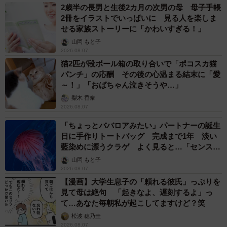
2歳半の長男と生後2カ月の次男の母 母子手帳
2冊をイラストでいっぱいに 見る人を楽しま
せる家族ストーリーに「かわいすぎる！」
山岡 もと子
2026.08.07
猫2匹が段ボール箱の取り合いで「ポコスカ猫
パンチ」の応酬 その後の心温まる結末に「愛
～！」「おばちゃん泣きそうや…」
梨木 香奈
2026.08.07
「ちょっとババロアみたい」パートナーの誕生
日に手作りトートバッグ 完成まで1年 淡い
藍染めに漂うクラゲ よく見ると…「センスす
ごい」
山岡 もと子
2026.08.07
【漫画】大学生息子の「頼れる彼氏」っぷりを
見て母は絶句 「起きなよ、遅刻するよ」っ
て…あなた毎朝私が起こしてますけど？笑
松波 穂乃圭
2026.08.07