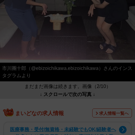
市川團十郎（@ebizoichikawa.ebizoichikawa）さんのインス
タグラムより
まだまだ画像は続きます。画像（2/10）
↓ スクロールで次の写真 ↓
まいどなの求人情報
求人情報一覧へ
医療事務・受付/無資格・未経験でもOK/経験者へ