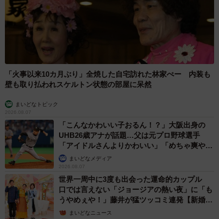
「火事以来10カ月ぶり」全焼した自宅訪れた林家ぺー 内装も
壁も取り払われスケルトン状態の部屋に呆然
まいどなトピック
2026.08.07
「こんなかわいい子おるん！？」大阪出身の
UHB26歳アナが話題…父は元プロ野球選手
「アイドルさんよりかわいい」「めちゃ爽や
か」
まいどなメディア
2026.08.07
世界一周中に3度も出会った運命的カップル
口では言えない「ジョージアの熱い夜」に「も
うやめぇや！」藤井が猛ツッコミ連発【新婚さ
ん】
まいどなニュース