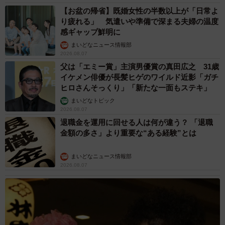
【お盆の帰省】既婚女性の半数以上が「日常よ
り疲れる」 気遣いや準備で深まる夫婦の温度
感ギャップ鮮明に
まいどなニュース情報部
2026.08.07
父は「エミー賞」主演男優賞の真田広之 31歳
イケメン俳優が長髪ヒゲのワイルド近影「ガチ
ヒロさんそっくり」「新たな一面もステキ」
まいどなトピック
2026.08.07
退職金を運用に回せる人は何が違う？ 「退職
金額の多さ」より重要な“ある経験”とは
まいどなニュース情報部
2026.08.07