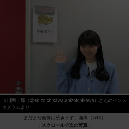
市川團十郎（@ebizoichikawa.ebizoichikawa）さんのインス
タグラムより
まだまだ画像は続きます。画像（7/10）
↓ スクロールで次の写真 ↓