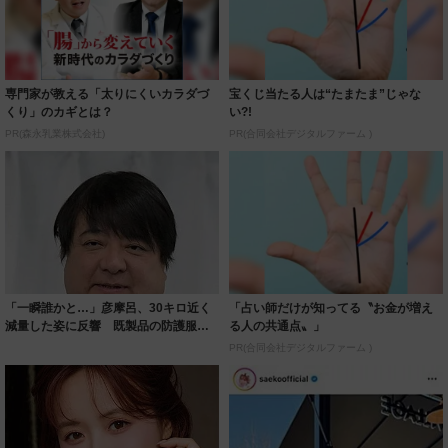
専門家が教える「太りにくいカラダづ
宝くじ当たる人は“たまたま”じゃな
くり」のカギとは？
い?!
PR(森永乳業株式会社)
PR(合同会社デジタルファーム )
「一瞬誰かと…」彦摩呂、30キロ近く
「占い師だけが知ってる〝お金が増え
減量した姿に反響 既製品の防護服が
る人の共通点〟」
着られると...
PR(合同会社デジタルファーム )