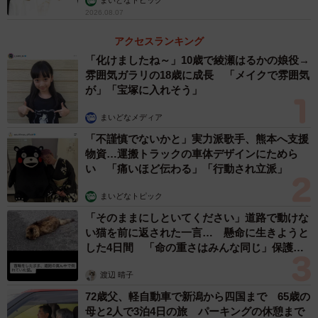
まいどなトピック
2026.08.07
アクセスランキング
「化けましたね～」10歳で綾瀬はるかの娘役→
雰囲気ガラリの18歳に成長 「メイクで雰囲気
が」「宝塚に入れそう」
まいどなメディア
「不謹慎でないかと」実力派歌手、熊本へ支援
物資…運搬トラックの車体デザインにためら
い 「痛いほど伝わる」「行動され立派」
まいどなトピック
「そのままにしといてください」道路で動けな
い猫を前に返された一言… 懸命に生きようと
した4日間 「命の重さはみんな同じ」保護団
体代表の訴え
渡辺 晴子
72歳父、軽自動車で新潟から四国まで 65歳の
母と2人で3泊4日の旅 パーキングの休憩まで