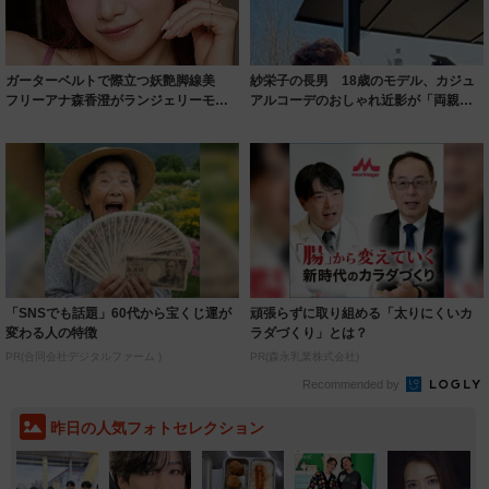
ガーターベルトで際立つ妖艶脚線美
紗栄子の長男 18歳のモデル、カジュ
フリーアナ森香澄がランジェリーモデ
アルコーデのおしゃれ近影が「両親の
ルに ｢PE...
いいとこ取...
「SNSでも話題」60代から宝くじ運が
頑張らずに取り組める「太りにくいカ
変わる人の特徴
ラダづくり」とは？
PR(合同会社デジタルファーム )
PR(森永乳業株式会社)
Recommended by
昨日の人気フォトセレクション