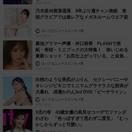
2026.08.07
乃木坂46賀喜遥香 5年ぶり週チャン表紙 巻
頭グラビアでは激レアなメガネルームウエア姿
まいどなニュースエンタメ部
2026.08.07
最強グラマー声優・井口裕香 FLASHで表
紙・巻頭・ミニブックの大特集！ 体いじめる
最新ショット「お尻仕上がっている、と自負し
ています」「いくつになっても理想の身体でい
まいどなニュースエンタメ部
たい」
2026.08.07
白桃のような美尻がぷりん セクシーバニーや
オレンジビキニでミニマムグラマラスな肢体が
大暴れ 成瀬かのん3rd DVD「ピーチライン」
まいどなニュースエンタメ部
2026.08.07
3児の母 43歳女優の肩見せコーデでファンざ
わざわ 「色っぽすぎて思わず二度見」「むっ
かしからずっと可愛い」