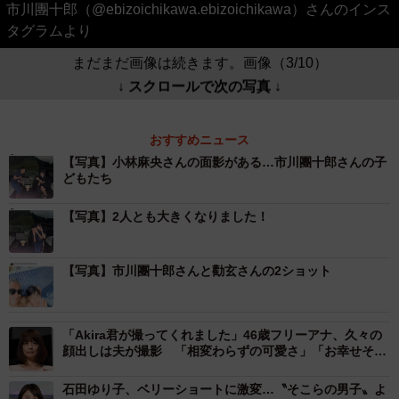
市川團十郎（@ebizoichikawa.ebizoichikawa）さんのインス
タグラムより
まだまだ画像は続きます。画像（3/10）
↓ スクロールで次の写真 ↓
おすすめニュース
【写真】小林麻央さんの面影がある…市川團十郎さんの子
どもたち
【写真】2人とも大きくなりました！
【写真】市川團十郎さんと勸玄さんの2ショット
「Akira君が撮ってくれました」46歳フリーアナ、久々の
顔出しは夫が撮影 「相変わらずの可愛さ」「お幸せそ
う」
石田ゆり子、ベリーショートに激変…〝そこらの男子〟よ