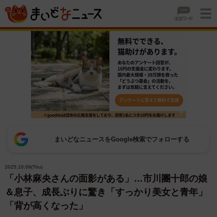
まいどなニュースをGoogle検索でフォローする
2025.10.09(Thu)
「小林麻央さんの面影がある」…市川團十郎の娘
＆息子、成長ぶりに驚き「すっかり美女と青年」
「背が高くなった」