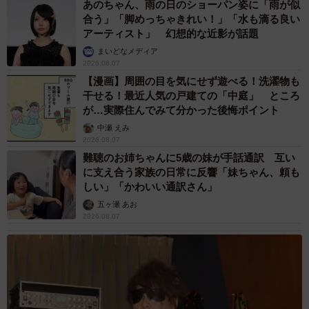
あのちゃん、雨の日のショーパン姿に「雨が似
合う」「脚めっちゃきれい！」「水も滴る良い
アーティスト」 幻想的な近影が話題
まいどなメディア
2026.08.07
【漫画】周囲の目を気にせず遊べる！洗濯物も
干せる！最近人気の戸建ての「中庭」 ところ
が…実際住んでみて分かった後悔ポイント
中瀬 えみ
2026.08.07
難聴のお姉ちゃんに5歳の妹が手話通訳 互い
に支え合う家族の日常に反響「妹ちゃん、頼も
しい」「かわいい通訳さん」
五ヶ瀬 あお
2026.08.07