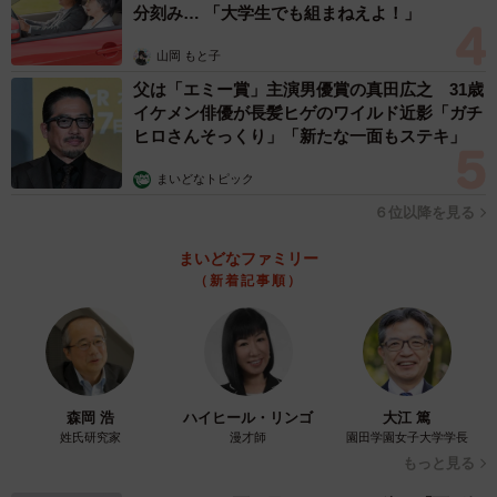
分刻み… 「大学生でも組まねえよ！」
山岡 もと子
父は「エミー賞」主演男優賞の真田広之 31歳
イケメン俳優が長髪ヒゲのワイルド近影「ガチ
ヒロさんそっくり」「新たな一面もステキ」
まいどなトピック
６位以降を見る
まいどなファミリー
（新着記事順）
森岡 浩
ハイヒール・リンゴ
大江 篤
姓氏研究家
漫才師
園田学園女子大学学長
もっと見る