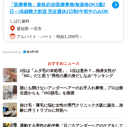
「医療事務」資格必須/医療事務/無資格OK!/週2
日～/未経験大歓迎 完全週休2日制!午前中のみOK
しばた歯科
3/8
愛知県 一宮市
アルバイト・パート：時給1,200円～
あなたは、ワキ毛のケアをしていますか？（出典：男性の美容皮膚科
『メンズリゼ』調べ）
Sponsored by
その結果、全体の71.3％が「近年、ワキ毛をケアする男性
おすすめニュース
が増えたと感じる」と回答。また、「ワキ毛を自己処理し
2位は「ムダ毛の未処理」、1位は意外？…独身女性が
ている」は36.2％、「脱毛している」は9.4%と、合わせて
「NG」だと思う”男性の夏の身だしなみ”ランキング
半数近くがケアしており、年代別では20代（自己処理
誰にも聞けないアンダーヘアーのお手入れ事情…プロは衛
45.5％、脱毛10.5％）が最も多くなりました。
生面からも「VIO脱毛」を推奨
抜け毛・薄毛に悩む女性の専門クリニック大阪に誕生…加
齢に伴うトラブルに対処へ
運動する男性の約半数「日ごろアンダーヘアのケアをして