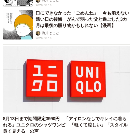
海川 まこと
2026.08.10
口にできなかった「ごめんね」 今も消えない
遠い日の後悔 がんで弱った父と過ごした3カ
月は最後の贈り物かもしれない【漫画】
海川 まこと
8/8
2026.08.10
あなたは、ワキ毛をケアしている男性をどう思いますか？（出典：男性
の美容皮膚科『メンズリゼ』調べ）
最後に、「ワキ毛をケアしている男性に対する考え」を聞
いたところ、92.4%が「肯定的」な考えを持っていること
がわかりました。
◇ ◇
【出典】
8月13日まで期間限定3990円 「アイロンなしでキレイに着ら
▽男性の美容皮膚科『メンズリゼ』調べ
れる」ユニクロのシャツワンピ 「軽くて涼しい」「スタイル
良く見える」の声