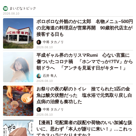
まいどなトピック
2026.08.10
ボロボロな外観のかに太郎 名物メニュ−500円
の北海道の料理店が営業再開 90歳初代店主が
接客する日も
中将 タカノリ
2026.08.10
平成ギャル界のカリスマRumi 心ない言葉に
傷ついたコロナ禍 「ホンマでっか!?TV」から
朝ドラへ 「アンチを見返す日がキター！」
石井 隼人
2026.08.10
お祭りの夜の駅のトイレ 捨てられた1匹の金
魚は酸欠状態だった 塩水浴で元気取り戻し白
点病の治療も奏功した
中将 タカノリ
2026.08.10
【漫画】宅配業者の誤配や荷物のいい加減な扱
いに、思わず「本人が謝りに来い！」…これっ
てカスハラになりますか？