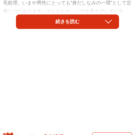
毛処理。いまや男性にとっても“身だしなみの一環”として定
着しつつあります。そんななか、「ワキ毛ケアしている」
と回答した男性が約半数となり、3年前と比べて2倍に増加
続きを読む
していることが、医療法人社団風林会（東京都新宿区）の
男性美容皮膚科「メンズリゼ」による「男性の"ワキ毛"事情
調査」でわかりました。