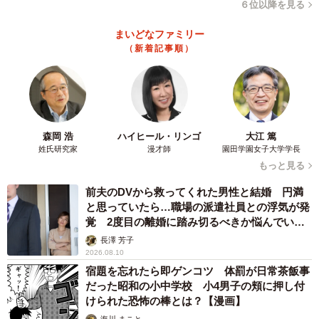
６位以降を見る
まいどなファミリー
（新着記事順）
7/8
どのようなシーンで、自身のワキ毛が気になりますか？（出典：男性の
美容皮膚科『メンズリゼ』調べ）
森岡 浩
ハイヒール・リンゴ
大江 篤
姓氏研究家
漫才師
園田学園女子大学学長
もっと見る
さらに、「自身のワキ毛が気になるシーン」については、
「発汗時」（49.0%）、「軽装時」（42.6%）、「運動時」
前夫のDVから救ってくれた男性と結婚 円満
と思っていたら…職場の派遣社員との浮気が発
（41.5%）がTOP3に。特に、50代と60代では「臭いを感じ
覚 2度目の離婚に踏み切るべきか悩んでいま
た時」（44.1％、46.8％）が上位に挙がり、他の年代より
す【夫婦関係修復カウンセラーが解説】
長澤 芳子
「臭い」を気にしていることが判明しました。
2026.08.10
宿題を忘れたら即ゲンコツ 体罰が日常茶飯事
だった昭和の小中学校 小4男子の頬に押し付
けられた恐怖の棒とは？【漫画】