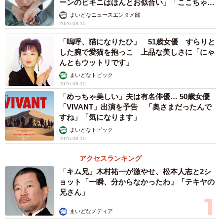
ーンのビキニはほんとお似合い」「ここちゃん
天使 また可愛くなった」
まいどなニュースエンタメ部
2026.08.10
「嗚呼、猫になりたひ」 51歳女優 すらりと
した腕で愛猫を抱っこ 上品な美しさに「にゃ
んともウットリです」
5/8
まいどなトピック
2026.08.10
あなたは、ワキ毛をどのようにケアしていますか？（出典：男性の美容
「めっちゃ美しい」夫は有名俳優… 50歳女優
皮膚科『メンズリゼ』調べ）
「VIVANT」出演を予告 「奥さまだったんで
すね」「気になります」
続けて、「ワキ毛をケアしている」と回答した人に対し
まいどなトピック
て、「どのようにケアしていますか」と尋ねたところ、
2026.08.10
「無毛（ツルツル）派」は45.0% 、「形を整える・毛量を
アクセスランキング
減らす（デザイン）派」は55.0%となり、「無毛派」は50
「キム兄」木村祐一が激やせ、松本人志と2シ
代（52.5%）、「デザイン派」は60代（68.1％）が最も多
ョット「一瞬、分からなかったわ」「テキヤの
くなりました。
兄さん」
まいどなメディア