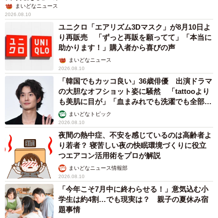
まいどなニュース
2026.08.10
ユニクロ「エアリズム3Dマスク」が8月10日よ
り再販売 「ずっと再販を願ってて」「本当に
助かります！」購入者から喜びの声
まいどなニュース
2026.08.10
「韓国でもカッコ良い」36歳俳優 出演ドラマ
の大胆なオフショット姿に騒然 「tattooより
も美肌に目が」「血まみれでも洗濯でも全部か
っこいい」
まいどなトピック
2026.08.10
夜間の熱中症、不安を感じているのは高齢者よ
り若者？ 寝苦しい夜の快眠環境づくりに役立
つエアコン活用術をプロが解説
まいどなニュース情報部
2026.08.10
「今年こそ7月中に終わらせる！」意気込む小
学生は約4割…でも現実は？ 親子の夏休み宿
題事情