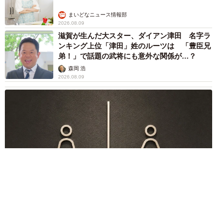
まいどなニュース情報部
2026.08.09
滋賀が生んだ大スター、ダイアン津田 名字ラ
ンキング上位「津田」姓のルーツは 「豊臣兄
弟！」で話題の武将にも意外な関係が…？
森岡 浩
2026.08.09
このトイレ、男性用と女性用どっち！？「おしゃれ」で「格好