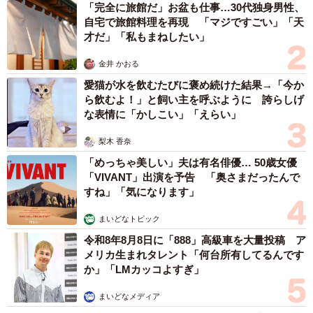
「完全に旅館だ」お盆も仕事…30代独身男性、
自宅で旅館料理を再現 「マジですごい」「天
才だ」「私もまねしたい」
金井 かおる
愛猫が水を飲むたびに褒め続けた結果→「今か
ら飲むよ！」と飼い主を呼ぶように 誇らしげ
6/8
な表情に「かしこい」「えらい」
あなたが、ワキ毛をケアする理由は何ですか？（出典：男性の美容皮膚
梨木 香奈
科『メンズリゼ』調べ）
「めっちゃ美しい」夫は有名俳優… 50歳女優
「VIVANT」出演を予告 「奥さまだったんで
また、「ワキ毛をケアする理由」としては、全体では「清
すね」「気になります」
潔感」（55.4%）、「汗ムレ臭い対策」（45.5%）、「爽快
まいどなトピック
感」（44.6%）がTOP3となった一方、10代では「毛が恥ず
令和8年8月8日に「888」高級車を大量投稿 ア
かしい」（32.7％）という意見も多くみられました。
メリカ生まれタレント「何台所有してるんです
か」「LMカッコよすぎ」
まいどなメディア