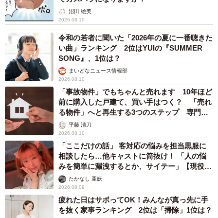
沼田 絵美
2026.08.10
令和の若者に聞いた「2026年の夏に一番聴きた
い曲」ランキング 2位はYUIの『SUMMER
SONG』、1位は？
まいどなニュース情報部
2026.08.10
「事故物件」でもちゃんと売れます 10年ほど
前に購入した戸建て、買い手はつく？ 「売れ
る物件」へと再生する3つのステップ 専門家
が解説
平藤 清刀
2026.08.10
「ここだけの話」 客対応の悩みを担当黒服に
相談したら…他キャストに筒抜け！ 「人の悩
みを簡単に漏洩するとか、サイテー」【現役キ
ャストに取材】
たかなし 亜妖
2026.08.09
疲れた日はサボってOK！みんなが真っ先に手
を抜く家事ランキング 2位は「掃除」1位は？