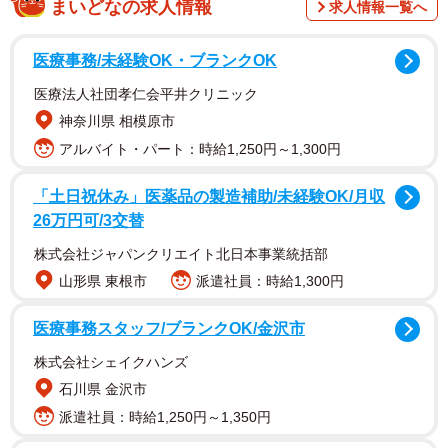
まいどなの求人情報
求人情報一覧へ
調査は、全国の10～60代の男性1200人を対象として、2025
年9月にインターネットで実施されました。
医療事務/未経験OK・ブランクOK
医療法人社団孝仁会平井クリニック
神奈川県 相模原市
アルバイト・パート：時給1,250円～1,300円
「土日祝休み」医薬品の製造補助/未経験OK/月収
26万円可/3交替
株式会社ジャパンクリエイト北日本事業統括部
2/8
山形県 東根市
派遣社員：時給1,300円
近年、ワキ毛をケアする男性が増えたと感じますか？（出典：男性の美
医療事務スタッフ/ブランクOK/金沢市
容皮膚科『メンズリゼ』調べ）
株式会社シェイクハンズ
石川県 金沢市
派遣社員：時給1,250円～1,350円