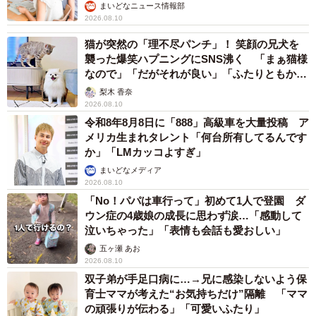
まいどなニュース情報部
2026.08.10
猫が突然の「理不尽パンチ」！ 笑顔の兄犬を
襲った爆笑ハプニングにSNS沸く 「まぁ猫様
なので」「だがそれが良い」「ふたりともかわ
いいね」
梨木 香奈
2026.08.10
令和8年8月8日に「888」高級車を大量投稿 ア
メリカ生まれタレント「何台所有してるんです
か」「LMカッコよすぎ」
まいどなメディア
2026.08.10
「No！パパは車行って」初めて1人で登園 ダ
ウン症の4歳娘の成長に思わず涙…「感動して
泣いちゃった」「表情も会話も愛おしい」
五ヶ瀬 あお
2026.08.10
双子弟が手足口病に…→兄に感染しないよう保
育士ママが考えた“お気持ちだけ”隔離 「ママ
の頑張りが伝わる」「可愛いふたり」