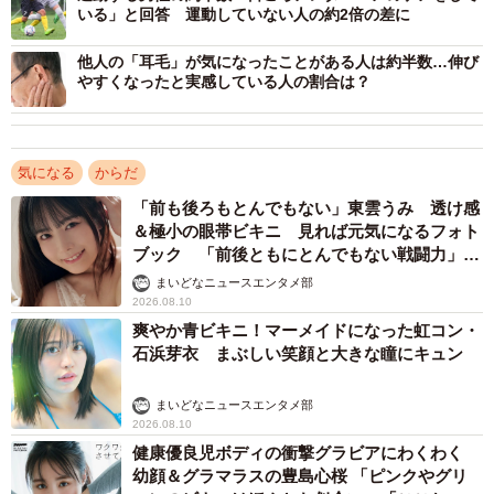
いる」と回答 運動していない人の約2倍の差に
他人の「耳毛」が気になったことがある人は約半数…伸び
やすくなったと実感している人の割合は？
4/8
気になる
からだ
「ワキ毛のケアをしている方」と「ケア方法」を3年前とデータ比較（出
「前も後ろもとんでもない」東雲うみ 透け感
典：男性の美容皮膚科『メンズリゼ』調べ）
＆極小の眼帯ビキニ 見れば元気になるフォト
ブック 「前後ともにとんでもない戦闘力」
また、「ワキ毛のケアをしている」人の割合を2022年と比
「桃ダイナマイトがすごい」
まいどなニュースエンタメ部
較すると、22.4%から45.6％と約2倍増加していることがわ
2026.08.10
かりました。
爽やか青ビキニ！マーメイドになった虹コン・
石浜芽衣 まぶしい笑顔と大きな瞳にキュン
年代別では40代が最も増えており、16.1%から55.0%と38.9
まいどなニュースエンタメ部
ポイントの増加となっています。
2026.08.10
健康優良児ボディの衝撃グラビアにわくわく
幼顔＆グラマラスの豊島心桜 「ピンクやグリ