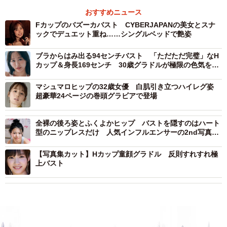
おすすめニュース
Fカップのバズーカバスト CYBERJAPANの美女とスナ
ックでデュエット重ね……シングルベッドで艶姿
ブラからはみ出る94センチバスト 「ただただ完璧」なH
カップ＆身長169センチ 30歳グラドルが極限の色気を表
現
マシュマロヒップの32歳女優 白肌引き立つハイレグ姿
超豪華24ページの巻頭グラビアで登場
全裸の後ろ姿とふくよかヒップ バストを隠すのはハート
型のニップレスだけ 人気インフルエンサーの2nd写真集
デジタル版が過激すぎる
【写真集カット】Hカップ童顔グラドル 反則すれすれ極
上バスト