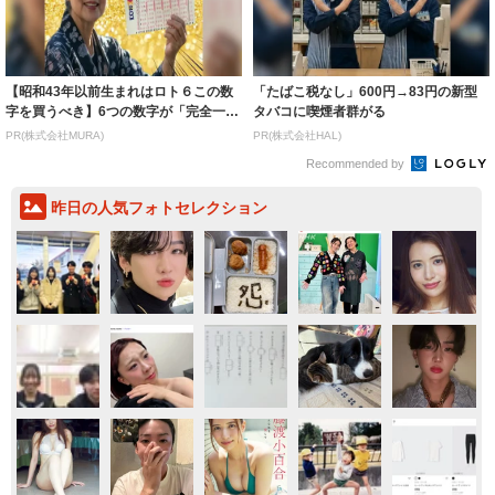
【昭和43年以前生まれはロト６この数
「たばこ税なし」600円→83円の新型
字を買うべき】6つの数字が「完全一
タバコに喫煙者群がる
致」する方...
PR(株式会社MURA)
PR(株式会社HAL)
Recommended by
昨日の人気フォトセレクション