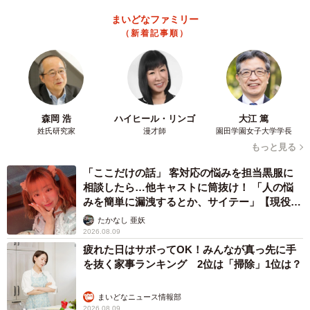
まいどなファミリー
（新着記事順）
森岡 浩
ハイヒール・リンゴ
大江 篤
姓氏研究家
漫才師
園田学園女子大学学長
もっと見る
「ここだけの話」 客対応の悩みを担当黒服に
相談したら…他キャストに筒抜け！ 「人の悩
みを簡単に漏洩するとか、サイテー」【現役キ
ャストに取材】
たかなし 亜妖
2026.08.09
疲れた日はサボってOK！みんなが真っ先に手
を抜く家事ランキング 2位は「掃除」1位は？
まいどなニュース情報部
2026.08.09