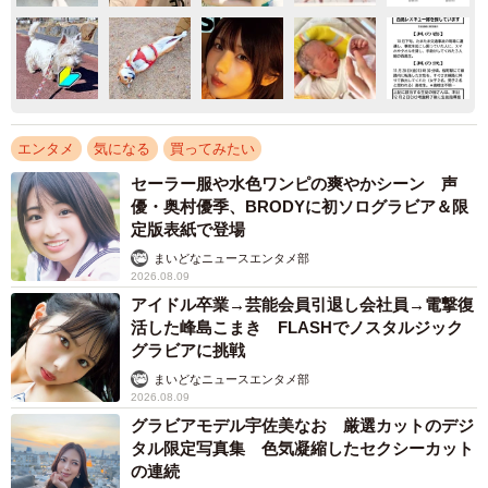
エンタメ
気になる
買ってみたい
セーラー服や水色ワンピの爽やかシーン 声
優・奥村優季、BRODYに初ソログラビア＆限
定版表紙で登場
まいどなニュースエンタメ部
2026.08.09
アイドル卒業→芸能会員引退し会社員→電撃復
活した峰島こまき FLASHでノスタルジック
グラビアに挑戦
まいどなニュースエンタメ部
2026.08.09
グラビアモデル宇佐美なお 厳選カットのデジ
タル限定写真集 色気凝縮したセクシーカット
の連続