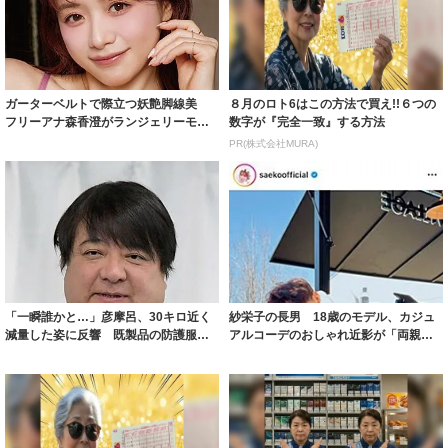
ガーターベルトで際立つ妖艶脚線美
８月のロト6はこの方法で買え!!６つの
フリーアナ森香澄がランジェリーモデ
数字が『完全一致』する方法
ルに ｢PE...
PR(株式会社MURA)
「一瞬誰かと…」彦摩呂、30キロ近く
紗栄子の長男 18歳のモデル、カジュ
減量した姿に反響 既製品の防護服が
アルコーデのおしゃれ近影が「両親の
着られると...
いいとこ取...