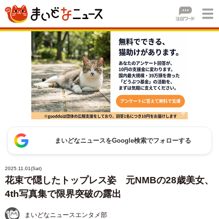
まいどなニュースをGoogle検索でフォローする
2025.11.01(Sat)
花束で隠したトップレス姿 元NMBの28歳美女、
4th写真集で限界突破の露出
まいどなニュースエンタメ部