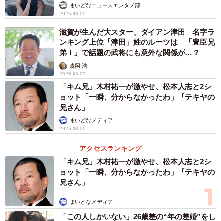
まいどなニュースエンタメ部
2026.08.09
滋賀が生んだ大スター、ダイアン津田 名字ラ
ンキング上位「津田」姓のルーツは 「豊臣兄
弟！」で話題の武将にも意外な関係が…？
森岡 浩
2026.08.09
「キム兄」木村祐一が激やせ、松本人志と2シ
ョット「一瞬、分からなかったわ」「テキヤの
兄さん」
まいどなメディア
2026.08.09
アクセスランキング
「キム兄」木村祐一が激やせ、松本人志と2シ
ョット「一瞬、分からなかったわ」「テキヤの
兄さん」
まいどなメディア
「この人しかいない」26歳差の“年の差婚”をし