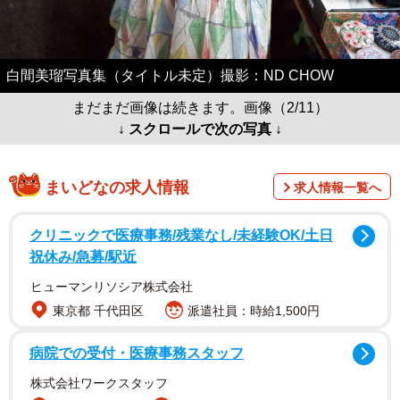
白間美瑠写真集（タイトル未定）撮影：ND CHOW
まだまだ画像は続きます。画像（2/11）
↓ スクロールで次の写真 ↓
まいどなの求人情報
求人情報一覧へ
クリニックで医療事務/残業なし/未経験OK/土日
祝休み/急募/駅近
ヒューマンリソシア株式会社
東京都 千代田区
派遣社員：時給1,500円
病院での受付・医療事務スタッフ
株式会社ワークスタッフ