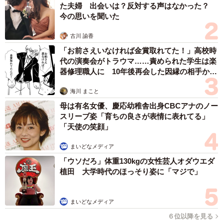
た夫婦 出会いは？反対する声はなかった？
今の思いを聞いた
古川 諭香
「お前さえいなければ金賞取れてた！」高校時
代の演奏会がトラウマ……責められた学生は楽
器修理職人に 10年後再会した因縁の相手から
思わぬ申し出【漫画】
海川 まこと
母は有名女優、慶応幼稚舎出身CBCアナのノー
スリーブ姿「育ちの良さが表情に表れてる」
「天使の笑顔」
まいどなメディア
「ウソだろ」体重130kgの女性芸人オダウエダ
植田 大学時代のほっそり姿に「マジで」
まいどなメディア
６位以降を見る