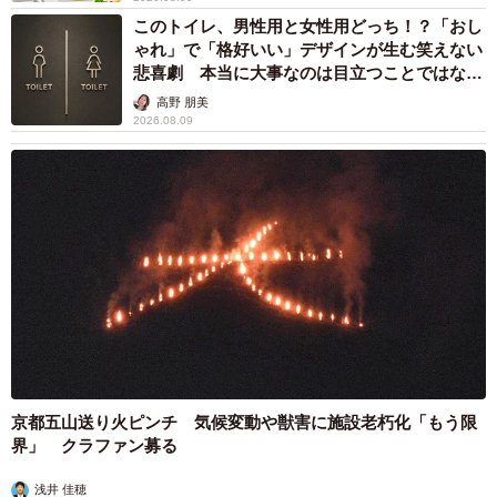
このトイレ、男性用と女性用どっち！？「おし
ゃれ」で「格好いい」デザインが生む笑えない
悲喜劇 本当に大事なのは目立つことではな
く…
高野 朋美
2026.08.09
京都五山送り火ピンチ 気候変動や獣害に施設老朽化「もう限
界」 クラファン募る
浅井 佳穂