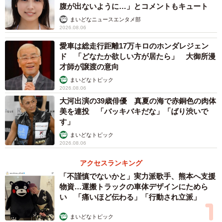
腹が出ないように…」とコメントもキュート
まいどなニュースエンタメ部
2026.08.06
愛車は総走行距離17万キロのホンダレジェン
ド 「どなたか欲しい方が居たら」 大御所漫
才師が譲渡の意向
まいどなトピック
2026.08.06
大河出演の39歳俳優 真夏の海で赤銅色の肉体
美を連投 「バッキバキだな」「ばり渋いで
す」
まいどなトピック
2026.08.06
アクセスランキング
「不謹慎でないかと」実力派歌手、熊本へ支援
物資…運搬トラックの車体デザインにためら
い 「痛いほど伝わる」「行動され立派」
まいどなトピック