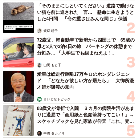
「そのままにしといてください」道路で動けな
い猫を前に返された一言… 懸命に生きようと
した4日間 「命の重さはみんな同じ」保護団
体代表の訴え
渡辺 晴子
72歳父、軽自動車で新潟から四国まで 65歳の
母と2人で3泊4日の旅 パーキングの休憩まで
分刻み… 「大学生でも組まねえよ！」
山岡 もと子
愛車は総走行距離17万キロのホンダレジェン
ド 「どなたか欲しい方が居たら」 大御所漫
才師が譲渡の意向
まいどなトピック
83歳父が骨折で入院 ３カ月の病院生活があま
りに退屈で「画用紙と色鉛筆持ってこい！」→
スケッチブックを見た家族が仰天「これ、売れ
ますよ…」
中将 タカノリ