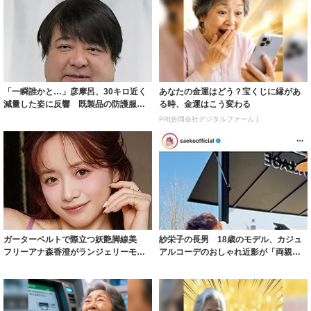
「一瞬誰かと…」彦摩呂、30キロ近く
あなたの金運はどう？宝くじに縁があ
減量した姿に反響 既製品の防護服が
る時、金運はこう変わる
着られると...
PR(合同会社デジタルファーム )
ガーターベルトで際立つ妖艶脚線美
紗栄子の長男 18歳のモデル、カジュ
フリーアナ森香澄がランジェリーモデ
アルコーデのおしゃれ近影が「両親の
ルに ｢PE...
いいとこ取...