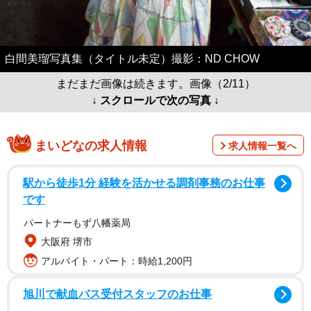
白間美瑠写真集（タイトル未定）撮影：ND CHOW
まだまだ画像は続きます。画像（2/11）
↓ スクロールで次の写真 ↓
まいどなの求人情報
求人情報一覧へ
駅から徒歩1分 経験を活かせる調剤事務のお仕事
です
パートナーもず八幡薬局
大阪府 堺市
アルバイト・パート：時給1,200円
旭川で献血バス受付スタッフのお仕事