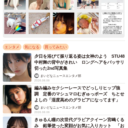
エンタメ
気になる
買ってみたい
夕日を浴びて振り返る姿は女神のよう STU48
中村舞の背中がきれい ロングヘアをバッサリ
切った2nd写真集
まいどなニュースエンタメ部
2026.08.06
編み編みセクシーレースでどっしりヒップ強
調 定番のマシュマロむぎゅっポーズ ちとせ
よしの「湿度高めのグラビアになってます」
まいどなニュースエンタメ部
2026.08.06
きゅるん瞳の次世代グラビアクイーン宮嶋くる
み 鉛筆使った変顔がお気に入りカット 「お