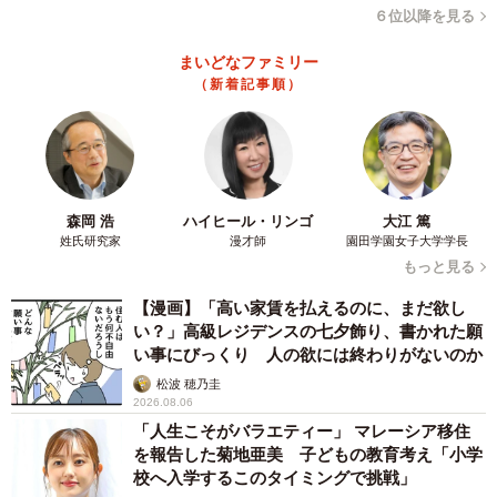
６位以降を見る
まいどなファミリー
（新着記事順）
森岡 浩
ハイヒール・リンゴ
大江 篤
姓氏研究家
漫才師
園田学園女子大学学長
もっと見る
【漫画】「高い家賃を払えるのに、まだ欲し
い？」高級レジデンスの七夕飾り、書かれた願
い事にびっくり 人の欲には終わりがないのか
松波 穂乃圭
2026.08.06
「人生こそがバラエティー」 マレーシア移住
を報告した菊地亜美 子どもの教育考え「小学
校へ入学するこのタイミングで挑戦」