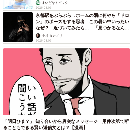
まいどなトピック
2026.08.06
京都駅をぶらぶら→ホームの隅に何やら「ドロ
ン」のポーズをする忍者 この暑い中いったい
なぜ？ 近づいてみたら… 「見つかるなんて
未熟」
中将 タカノリ
2026.08.06
「明日ひま？」 知り合いから唐突なメッセージ 用件次第で断
ることもできる賢い返信文とは？【漫画】