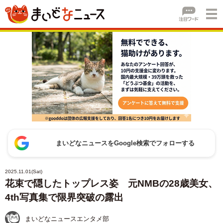
まいどなニュースをGoogle検索でフォローする
2025.11.01(Sat)
花束で隠したトップレス姿 元NMBの28歳美女、
4th写真集で限界突破の露出
まいどなニュースエンタメ部