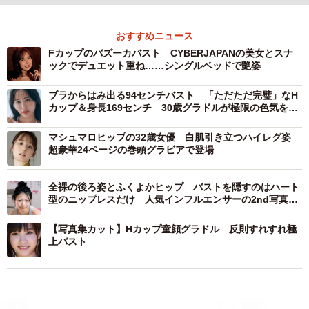
おすすめニュース
Fカップのバズーカバスト CYBERJAPANの美女とスナ
ックでデュエット重ね……シングルベッドで艶姿
ブラからはみ出る94センチバスト 「ただただ完璧」なH
カップ＆身長169センチ 30歳グラドルが極限の色気を表
現
マシュマロヒップの32歳女優 白肌引き立つハイレグ姿
超豪華24ページの巻頭グラビアで登場
全裸の後ろ姿とふくよかヒップ バストを隠すのはハート
型のニップレスだけ 人気インフルエンサーの2nd写真集
デジタル版が過激すぎる
【写真集カット】Hカップ童顔グラドル 反則すれすれ極
上バスト