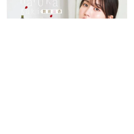
乃木坂46賀喜遥香 5年ぶり週チャン表紙 巻頭グラビアでは
激レアなメガネルームウエア姿
まいどなニュースエンタメ部
2026.08.07
3児の母 43歳女優の肩見せコーデでファンざ
わざわ 「色っぽすぎて思わず二度見」「むっ
かしからずっと可愛い」
まいどなトピック
2026.08.07
あのちゃん、雨の日のショーパン姿に「雨が似
合う」「脚めっちゃきれい！」「水も滴る良い
アーティスト」 幻想的な近影が話題