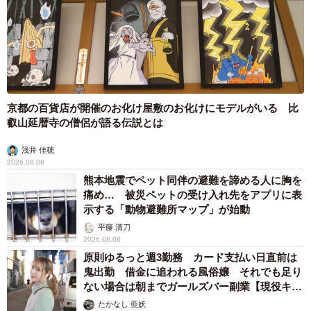
京都の百貨店が開催のお化け屋敷のお化けにモデルがいる 比
叡山延暦寺の僧侶が語る伝説とは
浅井 佳穂
2026.08.08
熊本地震でペット同伴の避難を諦める人に胸を
痛め… 被災ペットの受け入れ先をアプリに表
示する「動物避難所マップ」が始動
平藤 清刀
2026.08.08
原則ゆるっと週3勤務 カード支払い日直前は
鬼出勤 借金に追われる風俗嬢 それでも足り
ない場合は朝までガールズバー副業【現役キャ
ストに取材】
たかなし 亜妖