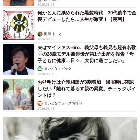
2026.08.08
何かと人に舐められた黒髪時代 30代後半で金
髪デビューしたら…人生が激変！【漫画】
海川 まこと
2026.08.08
夫はマイファスHiro、義父母も義兄も超有名歌
手の28歳モデル兼俳優が第1子出産を報告「母
子ともに健康…日々、大切に過ごしたい」
まいどなトピック
2026.08.08
お盆明けは介護相談が3割増加 帰省時に確認
したい「離れて暮らす親の異変」チェックポイ
ントは？
まいどなニュース情報部
2026.08.08