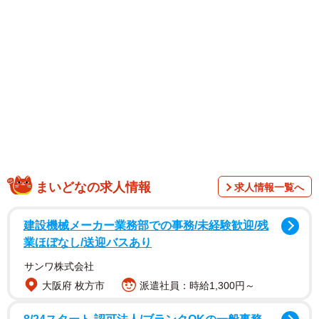
週刊FLASH（光文社）にも登場した沢さんは、表紙と巻頭
10ページグラビアで彼女感あふれるビキニグラビアを披露
しています。満面の笑顔からシリアスな表情まで、まるで
彼女と二人きりでいるかのような距離感を感じられる構
成。特に海辺やプールでのカットは鮮烈。18歳のニューヒ
ロインの完璧ボディを焼き付けてほしい。
まいどなの求人情報
求人情報一覧へ
建設機械メーカー業務部での事務/未経験歓迎/残
業ほぼなし/送迎バスあり
サンワ株式会社
大阪府 枚方市
派遣社員：時給1,300円～