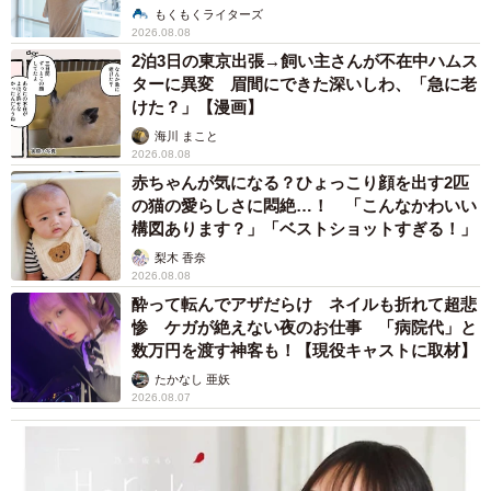
説】
もくもくライターズ
2026.08.08
2泊3日の東京出張→飼い主さんが不在中ハムス
ターに異変 眉間にできた深いしわ、「急に老
けた？」【漫画】
海川 まこと
2026.08.08
赤ちゃんが気になる？ひょっこり顔を出す2匹
の猫の愛らしさに悶絶…！ 「こんなかわいい
構図あります？」「ベストショットすぎる！」
梨木 香奈
2026.08.08
酔って転んでアザだらけ ネイルも折れて超悲
惨 ケガが絶えない夜のお仕事 「病院代」と
数万円を渡す神客も！【現役キャストに取材】
たかなし 亜妖
2026.08.07