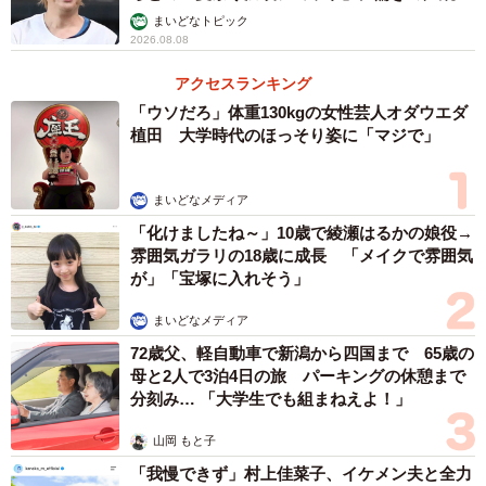
まいどなトピック
2026.08.08
アクセスランキング
「ウソだろ」体重130kgの女性芸人オダウエダ
植田 大学時代のほっそり姿に「マジで」
まいどなメディア
「化けましたね～」10歳で綾瀬はるかの娘役→
雰囲気ガラリの18歳に成長 「メイクで雰囲気
が」「宝塚に入れそう」
まいどなメディア
72歳父、軽自動車で新潟から四国まで 65歳の
母と2人で3泊4日の旅 パーキングの休憩まで
分刻み… 「大学生でも組まねえよ！」
山岡 もと子
「我慢できず」村上佳菜子、イケメン夫と全力