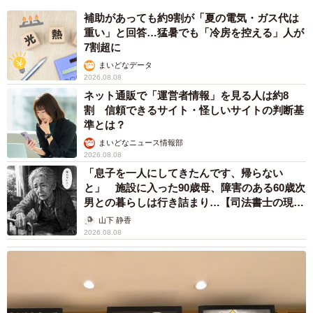
補助があっても約9割が「夏の電気・ガス代は
重い」と回答…猛暑でも「冷房を控える」人が
7割超に
まいどなデータ
2026.08.08
ネット通販で「運営者情報」を見る人は約8
割 信頼できるサイト・怪しいサイトの判断基
準とは？
まいどなニュース情報部
2026.08.08
「息子を一人にしてきたんです、帰らない
と」 施設に入った90歳母、障害のある60歳次
男との暮らしは行き詰まり…【司法書士の現場
から】
山下 静香
2026.08.08