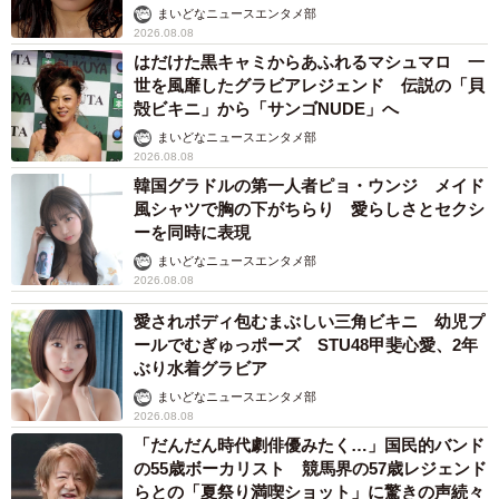
い」
まいどなニュースエンタメ部
2026.08.08
はだけた黒キャミからあふれるマシュマロ 一
世を風靡したグラビアレジェンド 伝説の「貝
殻ビキニ」から「サンゴNUDE」へ
まいどなニュースエンタメ部
2026.08.08
韓国グラドルの第一人者ピョ・ウンジ メイド
風シャツで胸の下がちらり 愛らしさとセクシ
ーを同時に表現
まいどなニュースエンタメ部
2026.08.08
愛されボディ包むまぶしい三角ビキニ 幼児プ
ールでむぎゅっポーズ STU48甲斐心愛、2年
ぶり水着グラビア
まいどなニュースエンタメ部
2026.08.08
「だんだん時代劇俳優みたく…」国民的バンド
の55歳ボーカリスト 競馬界の57歳レジェンド
らとの「夏祭り満喫ショット」に驚きの声続々