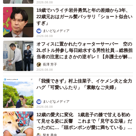
2026.08.08
19歳でハライチ岩井勇気と年の差婚から3年、
22歳元おはガール髪バッサリ「ショート似合い
すぎ」
まいどなメディア
2026.08.08
オフィスに置かれたウォーターサーバー 空の
2Lボトル持参し毎日給水する男性社員→総務担
当者の注意にまさかの逆ギレ！【弁護士が解
説】
長澤 芳子
2026.08.08
「我慢できず」村上佳菜子、イケメン夫と全力
ハグ「可愛いふたり」「素敵なご夫婦」
まいどなメディア
2026.08.08
12歳の愛犬に変化 1歳息子の膝で甘える初め
て見せる姿に反響 これまで「見守る立場」だ
ったのに…「頭ポンポンが愛に満ちている」
「尊…」
梨木 香奈