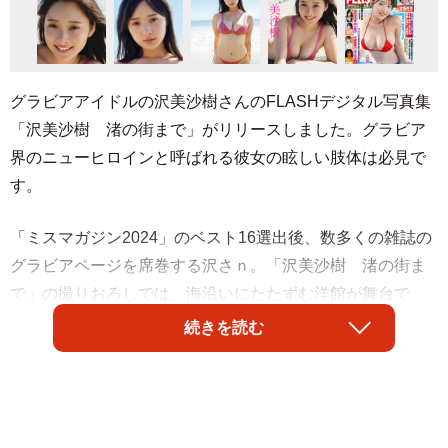
グラビアアイドルの沢美沙樹さんのFLASHデジタル写真集
「沢美沙樹 渚の街まで」がリリースしました。グラビア
界のニューヒロインと呼ばれる彼女の眩しい肢体は必見で
す。
「ミスマガジン2024」のベスト16選出後、数多くの雑誌の
グラビアページを席巻する沢さｎ。「沢美沙樹 渚の街ま
で」の撮りおろしでは、海沿いにたたずむ洋館が舞台で
す。緑豊かな庭や砂浜ではしゃぐイノセントな表情から、
続きを読む
ベッドルームやプールサイドでの息を呑むほど艶っぽい姿
まで。キュートなルックスにヘルシーでグラマラスなスタ
イル！彼女が次世代グラビアクイーンたる理由が詰まった
必見の1冊です。