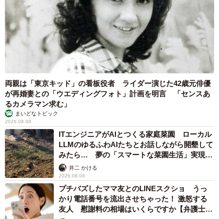
両親は「東京キッド」の看板役者 ライダー演じた42歳元俳優
が再婚妻との「ウエディングフォト」計画を明言 「センスあ
るカメラマン求む」
まいどなトピック
2026.08.08
ITエンジニアがAIとつくる家庭菜園 ローカル
LLMのゆるふわAIたちとお話しながら開墾して
みたら… 夢の「スマートな菜園生活」実現な
るか
井二 かける
2026.08.08
プチバズしたママ友とのLINEスクショ うっ
かり電話番号を流出させちゃった！ 激怒する
友人 慰謝料の相場はいくらですか【弁護士が