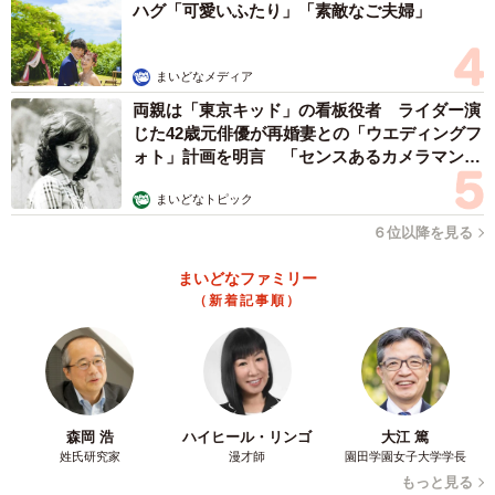
ハグ「可愛いふたり」「素敵なご夫婦」
まいどなメディア
両親は「東京キッド」の看板役者 ライダー演
じた42歳元俳優が再婚妻との「ウエディングフ
ォト」計画を明言 「センスあるカメラマン求
む」
まいどなトピック
６位以降を見る
まいどなファミリー
（新着記事順）
森岡 浩
ハイヒール・リンゴ
大江 篤
姓氏研究家
漫才師
園田学園女子大学学長
もっと見る