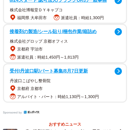
8/24スタート 認可法人/ブランクOKの一般事務
株式会社博報堂ＤＹキャプコ
【沢美沙樹さんプロフィール】
福岡県 大牟田市
派遣社員：時給1,300円
さわみさき 18歳 2006年10月18日生まれ 東京都出身
接着剤の製造/シール貼り/梱包作業/箱詰め
T158・B92W60H90 高校3年生で初めてエントリーした
「ミスマガジン2024」でベスト16に選出。グラビア界のニ
株式会社グロップ 京都オフィス
ューヒロインとして活躍中。最新情報は、公式
京都府 宇治市
X（@misaki_sawa_）、公式
派遣社員：時給1,450円～1,813円
Instagram（@misaki_sawasan）
受付/丹波口駅/パート募集/8月7日更新
丹波口こばやし整骨院
京都府 京都市
アルバイト・パート：時給1,130円～1,300円
Sponsored by
おすすめニュース