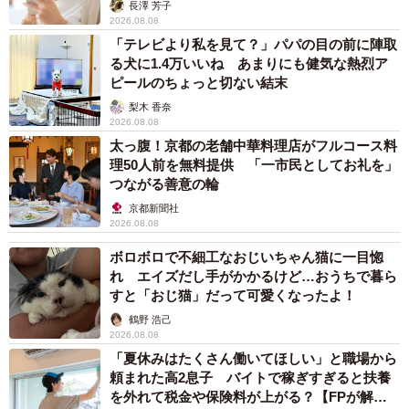
解説】
長澤 芳子
2026.08.08
「テレビより私を見て？」パパの目の前に陣取
る犬に1.4万いいね あまりにも健気な熱烈ア
ピールのちょっと切ない結末
梨木 香奈
2026.08.08
太っ腹！京都の老舗中華料理店がフルコース料
理50人前を無料提供 「一市民としてお礼を」
つながる善意の輪
京都新聞社
2026.08.08
ボロボロで不細工なおじいちゃん猫に一目惚
れ エイズだし手がかかるけど…おうちで暮ら
すと「おじ猫」だって可愛くなったよ！
鶴野 浩己
2026.08.08
「夏休みはたくさん働いてほしい」と職場から
頼まれた高2息子 バイトで稼ぎすぎると扶養
を外れて税金や保険料が上がる？【FPが解