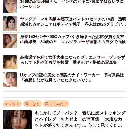
18歳の沢美沙樹さん ピンクのビキニ×尋常ではないプロ
ポーション
ヤングアニマル表紙＆巻頭はバスト93センチの18歳 透明
感溢れるマシュマロボディで魅了 巻末は2025グラビア界
のニューヒロイン
身長152センチ×90Gカップ×引き締まったお尻が描く女神
の曲線美 34歳のミニマムグラマーが理想のカラダで悩殺
高校退学を経て女子大生になったグラエンサー ブラをず
らして下乳や美谷間を披露 垂涎ボディ堪能の写真集
Hカップの謎の美女は伝説のナイトワーカー 初写真集は
「妄想しながら見ていただきたいです」
エンタメ
気になる
買ってみたい
もしかしてノーパン？ 素肌に黒ストッキング
とハイレグ ちとせよしの写真集「 大胆なカ
ットが盛りだくさんです… 心して見てくださ