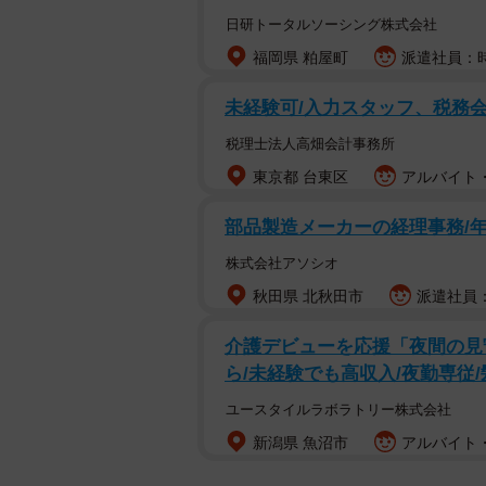
日研トータルソーシング株式会社
福岡県 粕屋町
派遣社員：時
未経験可/入力スタッフ、税務会
税理士法人高畑会計事務所
東京都 台東区
アルバイト・
部品製造メーカーの経理事務/年間
株式会社アソシオ
秋田県 北秋田市
派遣社員：
介護デビューを応援「夜間の見
ら/未経験でも高収入/夜勤専従
ユースタイルラボラトリー株式会社
新潟県 魚沼市
アルバイト・