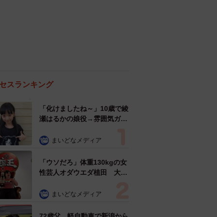
セスランキング
「化けましたね～」10歳で綾
瀬はるかの娘役→雰囲気ガラ
リの18歳に成長 「メイクで
雰囲気が」「宝塚に入れそ
まいどなメディア
う」
「ウソだろ」体重130kgの女
性芸人オダウエダ植田 大学
時代のほっそり姿に「マジ
で」
まいどなメディア
72歳父、軽自動車で新潟から