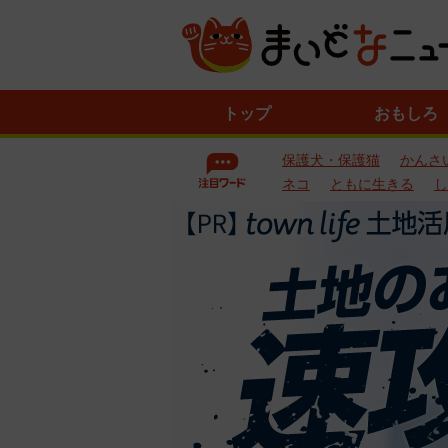
ニ
トップ
おもしろ
ュ
ー
保護犬・保護猫
かんさ
ス
一
ネコ
ともに生きる
し
覧