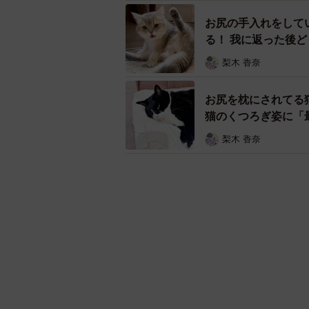
お尻の手入れをして
る！ 我に返った後
梨木 香奈
お尻を枕にされてる
猫のくつろぎ姿に「
梨木 香奈