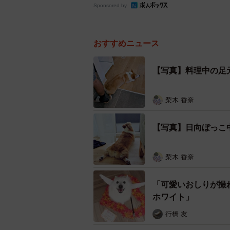
Sponsored by
おすすめニュース
【写真】料理中の足
梨木 香奈
【写真】日向ぼっこ
梨木 香奈
「可愛いおしりが撮
ホワイト」
行橋 友