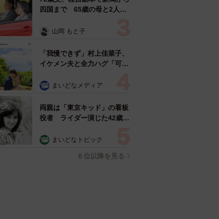
四国まで 65歳の母と2人で
3泊4日の旅 パーキングの休
憩まで分刻み… 「大学生で
山岡 もと子
も組まねえよ！」
「我慢できず」村上佳菜子、
イケメン夫と全力ハグ「可愛
いふたり」「素敵なご夫婦」
まいどなメディア
両親は「東京キッド」の看板
役者 ライダー演じた42歳元
俳優が再婚妻との「ウエディ
ングフォト」計画を明言
まいどなトピック
「センスあるカメラマン求
６位以降を見る
む」