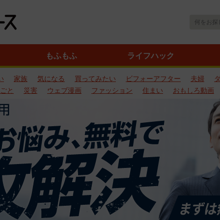
もふもふ
ライフハック
い
家族
気になる
買ってみたい
ビフォーアフター
夫婦
ごと
災害
ウェブ漫画
ファッション
住まい
おもしろ動画