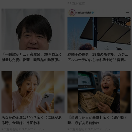
ルに ｢PE...
PR(森永乳業)
「一瞬誰かと…」彦摩呂、30キロ近く
紗栄子の長男 18歳のモデル、カジュ
減量した姿に反響 既製品の防護服が
アルコーデのおしゃれ近影が「両親の
着られると...
いいとこ取...
あなたの金運はどう？宝くじに縁があ
【当選した人が暴露】宝くじ運が動く
る時、金運はこう変わる
時、必ずある前触れ
PR(合同会社デジタルファーム )
PR(合同会社デジタルファーム )