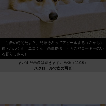
「ご飯の時間だよ？」兄弟そろってアピールする（左から）
弟・ハルくん、ニコくん（画像提供：くぅこ@コーギーのい
る暮らしさん）
まだまだ画像は続きます。画像（11/16）
↓ スクロールで次の写真 ↓