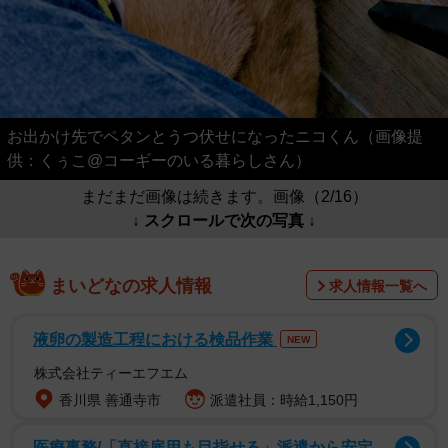
お出かけ先でペタンとうつ伏せになったニコくん（画像提
供：くぅこ@コーギーのいる暮らしさん）
まだまだ画像は続きます。画像（2/16）
↓ スクロールで次の写真 ↓
まいどなの求人情報
求人情報一覧へ
液卵の製造工程における検品作業
NEW
株式会社ティーエフエム
香川県 善通寺市
派遣社員：時給1,150円
医療事務/「直接雇用も目指せる」派遣から安定