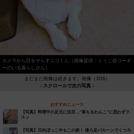
カメラから目をそらすニコくん（画像提供：くぅこ@コーギ
ーのいる暮らしさん）
まだまだ画像は続きます。画像（3/16）
↓ スクロールで次の写真 ↓
おすすめニュース
【写真】料理中の足元に注目…“落ちるわんこ”に思わずク
スッ
【写真】日向ぼっこ中もこの姿！ 後ろ足パカーンでくつろ