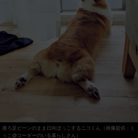
後ろ足ピーンのまま日向ぼっこするニコくん（画像提供：く
ぅこ@コーギーのいる暮らしさん）