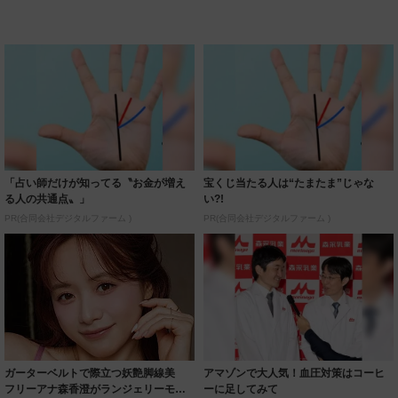
「占い師だけが知ってる〝お金が増え
宝くじ当たる人は“たまたま”じゃな
る人の共通点〟」
い?!
PR(合同会社デジタルファーム )
PR(合同会社デジタルファーム )
ガーターベルトで際立つ妖艶脚線美
アマゾンで大人気！血圧対策はコーヒ
フリーアナ森香澄がランジェリーモデ
ーに足してみて