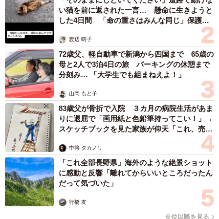
い猫を前に返された一言… 懸命に生きようと
した4日間 「命の重さはみんな同じ」保護団
体代表の訴え
渡辺 晴子
72歳父、軽自動車で新潟から四国まで 65歳の
母と2人で3泊4日の旅 パーキングの休憩まで
分刻み… 「大学生でも組まねえよ！」
山岡 もと子
83歳父が骨折で入院 ３カ月の病院生活があま
りに退屈で「画用紙と色鉛筆持ってこい！」→
スケッチブックを見た家族が仰天「これ、売れ
ますよ…」
中将 タカノリ
「これ全部長野県」海外のような絶景ショット
に感動と反響「離れてからいいところだったん
だって気づいた」
行橋 友
６位以降を見る