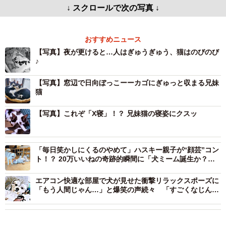
↓ スクロールで次の写真 ↓
おすすめニュース
【写真】夜が更けると…人はぎゅうぎゅう、猫はのびのび
♪
【写真】窓辺で日向ぼっこーーカゴにぎゅっと収まる兄妹
猫
【写真】これぞ「X寝」！？ 兄妹猫の寝姿にクスッ
「毎日笑かしにくるのやめて」ハスキー親子が“顔芸”コン
ト！？ 20万いいねの奇跡的瞬間に「犬ミーム誕生か？」
「LINEスタンプにしたい」
エアコン快適な部屋で犬が見せた衝撃リラックスポーズに
「もう人間じゃん…」と爆笑の声続々 「すごくなじんで
る」「寝方が人間そのもの」