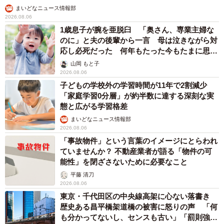
まいどなニュース情報部
2026.08.06
1歳息子が腕を亜脱臼 「奥さん、専業主婦な
のに」と夫の後輩から一言 母は泣きながら対
応し必死だった 何年もたった今もたまに思い
出し…
山岡 もと子
2026.08.06
子どもの学校外の学習時間が11年で2割減少
「家庭学習0分層」が約半数に達する深刻な実
態と広がる学習格差
まいどなニュース情報部
2026.08.06
「事故物件」という言葉のイメージにとらわれ
ていませんか？ 不動産業者が語る「物件の可
能性」を閉ざさないために必要なこと
平藤 清刀
2026.08.06
東京・千代田区の中央線高架に心ない落書き
歴史ある昌平橋架道橋の被害に怒りの声 「何
も分かってないし、センスも古い」「罰則強化