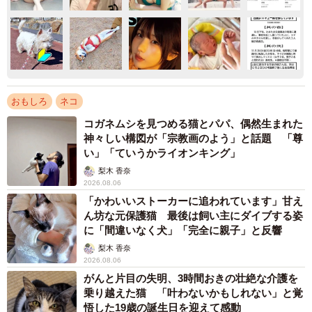
おもしろ
ネコ
コガネムシを見つめる猫とパパ、偶然生まれた
神々しい構図が「宗教画のよう」と話題 「尊
い」「ていうかライオンキング」
梨木 香奈
2026.08.06
「かわいいストーカーに追われています」甘え
ん坊な元保護猫 最後は飼い主にダイブする姿
に「間違いなく犬」「完全に親子」と反響
梨木 香奈
2026.08.06
がんと片目の失明、3時間おきの壮絶な介護を
乗り越えた猫 「叶わないかもしれない」と覚
悟した19歳の誕生日を迎えて感動