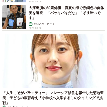
2026.08.06
大河出演の39歳俳優 真夏の海で赤銅色の肉体
美を連投 「バッキバキだな」「ばり渋いで
す」
まいどなトピック
2026.08.06
「人生こそがバラエティー」 マレーシア移住を報告した菊地亜
美 子どもの教育考え「小学校へ入学するこのタイミングで挑
戦」