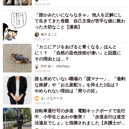
2026.08.06
「誰かみたいにならなきゃ」 他人を正解にし
て生きてきた母親 自己主張が苦手な娘に教わ
った大切なこと【漫画】
海川 まこと
2026.08.06
「カニにアジをあげると青くなる」ほんと
に！？ 「自然の染色技術が凄い」と話題に
その理由とは…？
竹中 友一（RinToris）
2026.08.06
誰も求めていない職場の「謎マナー」、「過剰
な挨拶」や「お土産配り」を抑えた1位は？
やめられない理由は「周りの目」
まいどなデータ
2026.08.06
自転車通行可の歩道 電動キックボードで走行
中、小学生とあわや衝突！ 「歩道走行は道交
法違反でしょ」と指摘されました【弁護士が解
説】