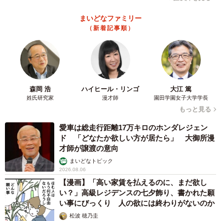
まいどなファミリー
（新着記事順）
森岡 浩
ハイヒール・リンゴ
大江 篤
姓氏研究家
漫才師
園田学園女子大学学長
もっと見る
愛車は総走行距離17万キロのホンダレジェン
ド 「どなたか欲しい方が居たら」 大御所漫
才師が譲渡の意向
まいどなトピック
2026.08.06
【漫画】「高い家賃を払えるのに、まだ欲し
い？」高級レジデンスの七夕飾り、書かれた願
い事にびっくり 人の欲には終わりがないのか
松波 穂乃圭