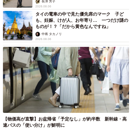
長澤 芳子
2026.08.06
タイの電車の中で見た優先席のマーク 子ど
も、妊娠、けが人、お年寄り… 一つだけ謎の
ものが！？「だから黄色なんですね」
中将 タカノリ
2026.08.06
【物価高が直撃】お盆帰省「予定なし」が約半数 新幹線・高
速バスの「使い分け」が鮮明に