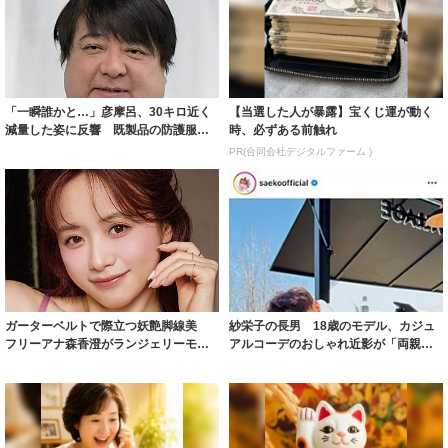
「一瞬誰かと…」彦摩呂、30キロ近く
【当選した人が暴露】宝くじ運が動く
減量した姿に反響 既製品の防護服が
時、必ずある前触れ
着られると...
PR(合同会社デジタルファーム )
ガーターベルトで際立つ妖艶脚線美
紗栄子の長男 18歳のモデル、カジュ
フリーアナ森香澄がランジェリーモデ
アルコーデのおしゃれ近影が「両親の
ルに ｢PE...
いいとこ取...