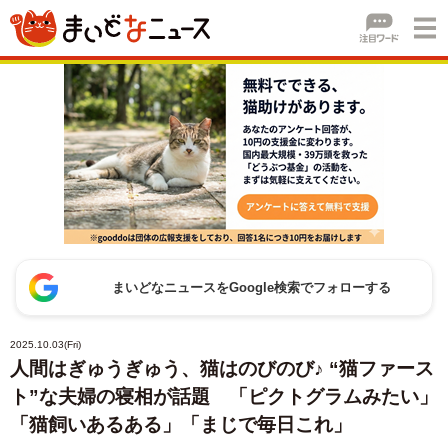
まいどなニュースをGoogle検索でフォローする
2025.10.03(Fri)
人間はぎゅうぎゅう、猫はのびのび♪ “猫ファース
ト”な夫婦の寝相が話題 「ピクトグラムみたい」
「猫飼いあるある」「まじで毎日これ」