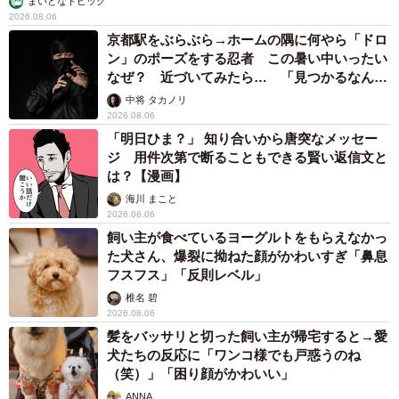
まいどなトピック
2026.08.06
京都駅をぶらぶら→ホームの隅に何やら「ドロ
ン」のポーズをする忍者 この暑い中いったい
なぜ？ 近づいてみたら… 「見つかるなんて
未熟」
中将 タカノリ
2026.08.06
「明日ひま？」 知り合いから唐突なメッセー
ジ 用件次第で断ることもできる賢い返信文と
は？【漫画】
海川 まこと
2026.08.06
飼い主が食べているヨーグルトをもらえなかっ
た犬さん、爆裂に拗ねた顔がかわいすぎ「鼻息
フスフス」「反則レベル」
椎名 碧
2026.08.06
髪をバッサリと切った飼い主が帰宅すると→愛
犬たちの反応に「ワンコ様でも戸惑うのね
（笑）」「困り顔がかわいい」
ANNA