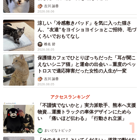
古川 諭香
2026.08.06
涼しい「冷感敷きパッド」を気に入った猫さ
ん、”友達”をヨイショヨイショとご招待、毛づ
くろいでおもてなし
椎名 碧
2026.08.05
保護猫カフェでひとりぼっちだった「耳が聞こ
えないシニア猫」と運命の出会い→重度のペッ
トロスで適応障害だった女性の人生が一変
古川 諭香
2026.08.05
アクセスランキング
「不謹慎でないかと」実力派歌手、熊本へ支援
物資…運搬トラックの車体デザインにためら
い 「痛いほど伝わる」「行動され立派」
まいどなトピック
「そのままにしといてください」道路で動けな