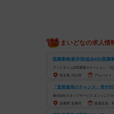
業者を自身で摘発するという事案に
お客さんから聞く不安の声
神戸市東灘区で「まるすまいるペッ
をきっかけに「命と真剣に向き合う
ッター士」を取得。 会社員から動
まいどなの求人情
験を積んだ。 その後、現場で感じ
問型のペットシッターとして活動を始
医療事務/新井宿/徒歩4分/医療
グッドタイム訪問看護ステーション・川
埼玉県 川口市
アルバイト・
「直接雇用のチャンス」受付対
株式会社スタッフサービス エンジニアガ
兵庫県 宝塚市
派遣社員：時