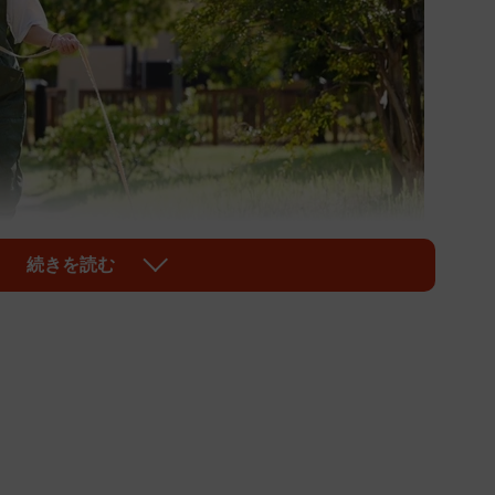
続きを読む
1/4
テムをつくろうと、クラウドファンディングを始めた⾼野真澄さん
（いずれも提供写真）
る〝マッチング〟の仕組みを開発しようと、兵庫県内の
ィングに挑戦している。お客さんの声を聞く中で、悪徳
を感じる人が多いことを把握。また、無許可で営業する