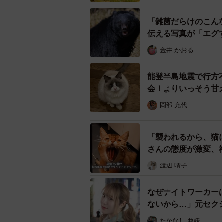
「雑菌だらけのこん
伝える写真が「エグ
金井 かおる
能登半島地震で行方
会！よりいっそう甘
岡部 充代
「襲われるから、猫
さんの態度が激変、
お客さんの声を聞く中で、安心し
渡辺 晴子
お客さんとの打ち合わせで痛感した
なぜナイトワーカー
といった課題だった。「突然、ペッ
ないから…」元セク
却せずに連絡が取れなくなる業者が
たかなし 亜妖