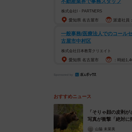
不動産業界で事務スタッフ
株式会社I・PARTNERS
愛知県 名古屋市
派遣社員：
一般事務/医療法人でのコールセン
古屋市中村区
株式会社日本教育クリエイト
愛知県 名古屋市
：時給1,4
Sponsored by
おすすめニュース
「そりゃ顔の皮剥が
写真が衝撃「絶対に
山脇 未菜美