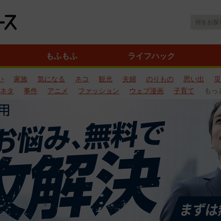
もふもふ
ライフハック
い
家族
気になる
ネコ
観光
夫婦
のりもの
思い出
災
ネタ
事件
アニメ
ファッション
ウェブ漫画
子育て
もっ