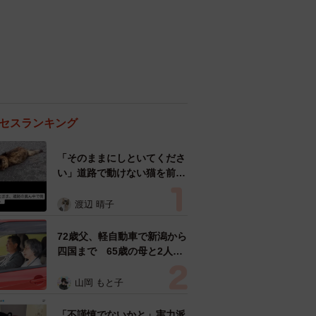
セスランキング
「そのままにしといてくださ
い」道路で動けない猫を前に
返された一言… 懸命に生き
ようとした4日間 「命の重
渡辺 晴子
さはみんな同じ」保護団体代
表の訴え
72歳父、軽自動車で新潟から
四国まで 65歳の母と2人で
3泊4日の旅 パーキングの休
憩まで分刻み… 「大学生で
山岡 もと子
も組まねえよ！」
「不謹慎でないかと」実力派