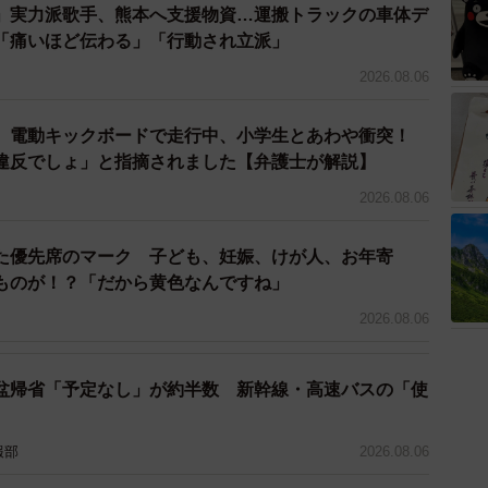
」実力派歌手、熊本へ支援物資…運搬トラックの車体デ
「痛いほど伝わる」「行動され立派」
2026.08.06
 電動キックボードで走行中、小学生とあわや衝突！
違反でしょ」と指摘されました【弁護士が解説】
2026.08.06
た優先席のマーク 子ども、妊娠、けが人、お年寄
ものが！？「だから黄色なんですね」
2026.08.06
盆帰省「予定なし」が約半数 新幹線・高速バスの「使
報部
2026.08.06