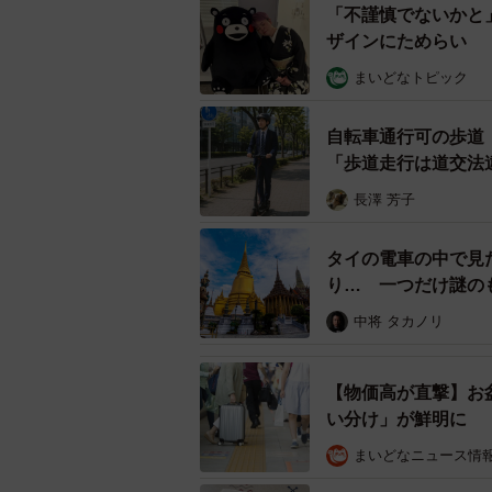
「不謹慎でないかと
ザインにためらい 
まいどなトピック
自転車通行可の歩道
「歩道走行は道交法
長澤 芳子
タイの電車の中で見
り… 一つだけ謎の
中将 タカノリ
【物価高が直撃】お
い分け」が鮮明に
まいどなニュース情