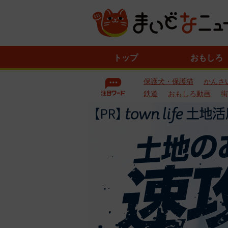
ニ
トップ
おもしろ
ュ
ー
保護犬・保護猫
かんさ
ス
一
鉄道
おもしろ動画
街
覧