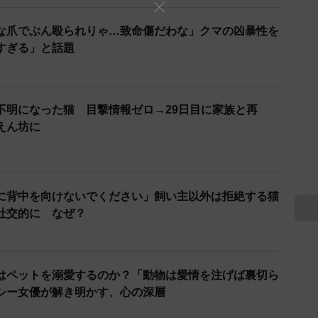
な爪でぶん殴られりゃ…致命傷だわな」クマの凶暴性を
すぎる」と話題
不明になった猫 目撃情報ゼロ→29日目に家族と再
えん坊に
に背中を向けないでください」飼い主以外は拒絶する猫
2/4
社交的に なぜ？
てペットを預けられる環境が大事だと痛感しました…！
のが、飼い主とシッターのミスマッチや業界の不透明さ
はペットを溺愛するのか？「動物は愛情を注げば裏切ら
トシッターが閉業して返金されなかったり、家の鍵を返
シー女優が解き明かす、心の深層
いたり…。同じエリアで営業していて、こんな悪徳業者