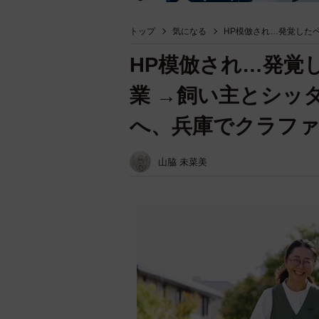
トップ
気になる
HP模倣され…発覚した
HP模倣され…発覚
業 →飼い主とシッ
へ、兵庫でクラフ
山脇 未菜美