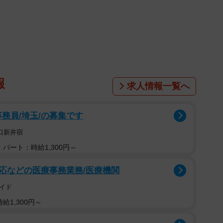
遭遇したそうで―。
トシッター」を営む⾼野真澄さん（49）。愛猫との別れ
仕事をしたい」との思いが芽生え、民間資格「ペットシ
物病院勤務に転職し、動物医療と飼い主サポートの実務経
報
求人情報一覧へ
た「安心して任せられる人や仕組みの少なさ」を感じ、訪
め、2022年に開業した。
事務員/埼玉/の募集です
口新井宿
パート：時給1,300円～
応などの医療事務業務/医療機関
イド
給1,300円～