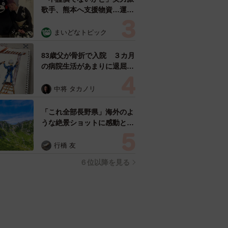
歌手、熊本へ支援物資…運搬
トラックの車体デザインにた
めらい 「痛いほど伝わる」
まいどなトピック
「行動され立派」
83歳父が骨折で入院 ３カ月
の病院生活があまりに退屈で
「画用紙と色鉛筆持ってこ
い！」→スケッチブックを見
中将 タカノリ
た家族が仰天「これ、売れま
すよ…」
「これ全部長野県」海外のよ
うな絶景ショットに感動と反
響「離れてからいいところだ
ったんだって気づいた」
行橋 友
６位以降を見る