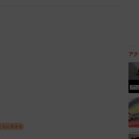
ん。
アク
ともに生きる