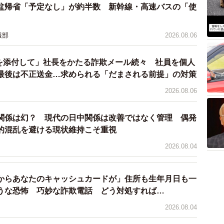
盆帰省「予定なし」が約半数 新幹線・高速バスの「使
報部
2026.08.06
ドを添付して」社長をかたる詐欺メール続々 社員を個人
最後は不正送金…求められる「だまされる前提」の対策
2026.08.06
関係は幻？ 現代の日中関係は改善ではなく管理 偶発
的混乱を避ける現状維持こそ重視
2026.08.04
からあなたのキャッシュカードが」住所も生年月日も一
うな恐怖 巧妙な詐欺電話 どう対処すれば…
2026.08.04