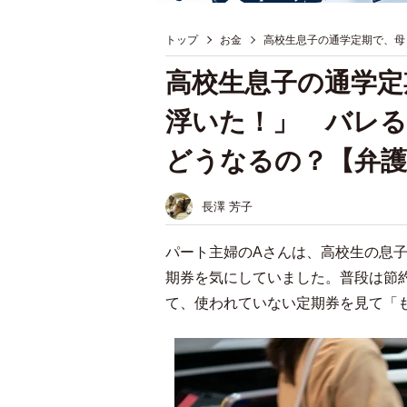
トップ
お金
高校生息子の通学定期で、母
高校生息子の通学定
浮いた！」 バレる
どうなるの？【弁護
長澤 芳子
パート主婦のAさんは、高校生の息子
期券を気にしていました。普段は節
て、使われていない定期券を見て「