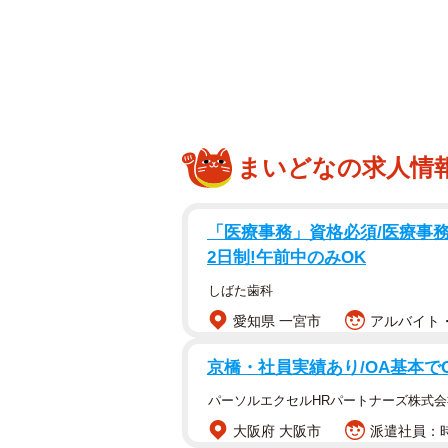
息子の通学定期でお買い物…これって犯罪？
まいどなの求人情
そんなある日、Aさんは隣町の大型
思い立ちます。息子の定期券をそっ
「医療事務」資格必須/医療事務/
かな電子音と共にゲートが開きまし
2日制!午前中のみOK
Aさんは少しだけ心が弾むのを感じ
しばた歯科
最初は隣町への買い物だけだったの
愛知県 一宮市
アルバイト・
り、定期券はAさんの財布の定位置
京橋・社員実績あり/OA基本で
いるうちにAさんは罪悪感にかられ
パーソルエクセルHRパートナーズ株式会
駅員と目が合うたびに、「呼び止め
大阪府 大阪市
派遣社員：時