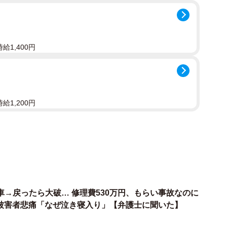
のか気が気でなりません。Aさんのように家族の定期券
にどうなるのでしょうか。まこと法律事務所の北村真一
給1,400円
場合も
する行為は、どのような法律や規則に違反しますか
る行為は、各鉄道会社が定める「旅客営業規則」に違反
給1,200円
記載された本人に限り利用できると定められており、た
ことは認められていません。
、法律に抵触する可能性もあります。具体的には、正規
して「鉄道営業法」違反にあたるおそれがあります。
→戻ったら大破… 修理費530万円、もらい事故なのに
送サービスという財産上の利益を得る行為として、「詐
 被害者悲痛「なぜ泣き寝入り」【弁護士に聞いた】
可能性も否定できません。また、不正乗車を目的として
入罪」にあたる可能性も考えられます。