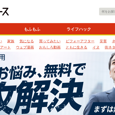
もふもふ
ライフハック
い
家族
気になる
買ってみたい
ビフォーアフター
災害
アート
ウェブ漫画
おもしろ動画
ともに生きる
イヌ
街ネ