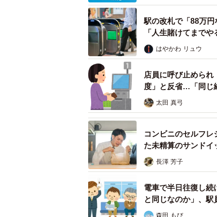
駅の改札で「88万
ー不正乗車が発覚した場合、どのよ
「人生賭けてまでや
不正乗車が発覚した場合、非常に重
はやかわ リュウ
まず、不正に使用された定期券は、
店員に呼び止められ
度」と反省…「同じ
有者も定期券を使えなくなってしま
え、ペナルティとしての「増運賃」
太田 真弓
この金額は非常に高額になるケース
コンビニのセルフレ
日から不正が発覚した日まで、毎日
た未精算のサンドイ
合計3倍の金額を請求する規定にな
長澤 芳子
仮に、片道1,000円区間の定期券で
電車で半日往復し続
おりです。
と同じなのか」、駅
森田 もび
1,000円×2（往復）×90日×3倍＝54