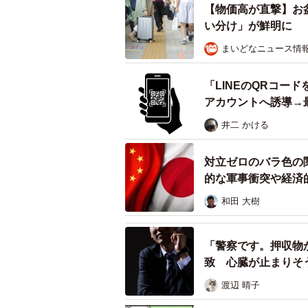
【物価高が直撃】お
い分け」が鮮明に
まいどなニュース情
「LINEのQRコー
アカウントへ誘導→
井二 かける
対立ゼロのバラ色の
的な軍事衝突や経済
和田 大樹
「警察です。押収物
致 心臓が止まりそ
渡辺 晴子