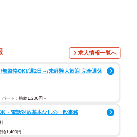
1/1
 ※画像はイメージです（naka/stock.adobe.com）
報
求人情報一覧へ
ショッピングセンターで開催されるセールに行くことを
と手に取り、最寄り駅の自動改札にタッチすると、軽や
無資格OK!/週2日～/未経験大歓迎 完全週休
た。片道数百円の電車賃が浮いたという小さな事実に、
ました。
が、いつしか近所のスーパーへ行くのにも使うようにな
パート：時給1,200円～
に収まるようになったのです。しかし、何度も使用して
OK・電話対応基本なしの一般事務
るようになりました。
社
られるのでは」と不安になります。もし、不正がバレた
給1,400円