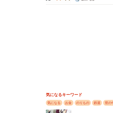
悪質なケースと判断された場合は、
件に発展する場合もありえます。バ
を支払って利用するようにしてくだ
◆北村真一（きたむら・しんいち）
「きたべん」の愛称で大阪府茨木市
弁護士。猫探しからM&Aまで幅広く
気になるキーワード
気になる
お金
のりもの
鉄道
世の