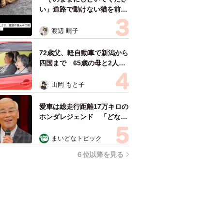
い」道路で動けない猫を前に
返された一言… 懸命に生き
ようとした4日間 「命の重
渡辺 晴子
さはみんな同じ」保護団体代
表の訴え
72歳父、軽自動車で新潟から
四国まで 65歳の母と2人で
3泊4日の旅 パーキングの休
憩まで分刻み… 「大学生で
山岡 もと子
も組まねえよ！」
愛車は総走行距離17万キロの
ホンダレジェンド 「どなた
か欲しい方が居たら」 大御
所漫才師が譲渡の意向
まいどなトピック
６位以降を見る