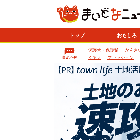
ニ
トップ
おもしろ
ュ
ー
保護犬・保護猫
かんさ
ス
一
くるま
ファッション
覧