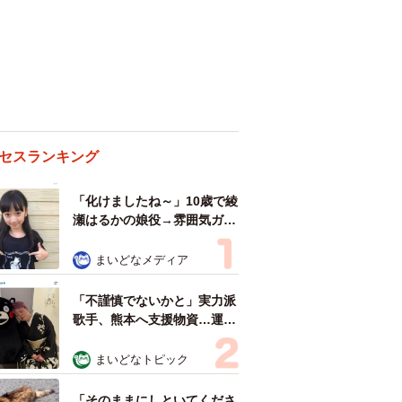
セスランキング
「化けましたね～」10歳で綾
瀬はるかの娘役→雰囲気ガラ
リの18歳に成長 「メイクで
雰囲気が」「宝塚に入れそ
まいどなメディア
う」
「不謹慎でないかと」実力派
歌手、熊本へ支援物資…運搬
トラックの車体デザインにた
めらい 「痛いほど伝わる」
まいどなトピック
「行動され立派」
「そのままにしといてくださ