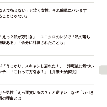
円なんて払えない」と泣く女性←それ簡単にバレます
うなペナルティが科せられますか？
ることじゃない」
いペナルティが科せられます。
その場で無効となり回収されます。そのため、本来の所
「えっ？私が万引き」 ユニクロのレジで「私の落ち
経験ある」「余分に計算されたことも」
います。また、旅客営業規則に基づき、正規の運賃に加
が請求されます。
があります。例えばJR東日本では、「定期券の使用開始
ジ「うっかり、スキャンし忘れた！」 帰宅後に気づい
1往復分の運賃」に、さらにその2倍の増運賃を加えた、
ッチ…「これって万引き？」【弁護士が解説】
っています。
、使用開始から90日後に発覚した場合の金額は以下のと
けた男性「えっ運賃いるの？」と逆ギレ なぜ「万引き
員の理由とは
万円