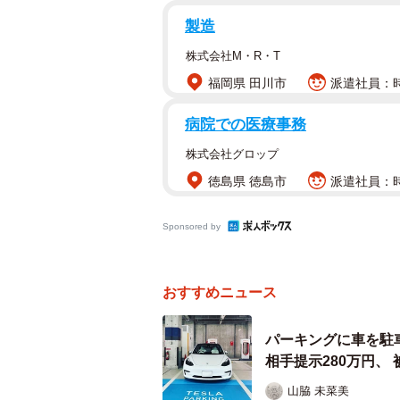
場合にはどのような罰がくだされる
製造
を本人の代わりに使う行為は、法的
さんに聞きました。
株式会社M・R・T
福岡県 田川市
派遣社員：時
有罪！高額な金額を請求される
病院での医療事務
ー記名本人以外の者が定期券を使用
株式会社グロップ
記名本人以外の者が定期券を使用す
徳島県 徳島市
派遣社員：時
します。記名式の定期券は、券面に
とえ家族間であっても貸し借りする
Sponsored by
また、単なる規則違反にとどまらず
おすすめニュース
の運賃を支払わずに乗車する行為と
パーキングに車を駐車
さらに、鉄道会社を欺いて不正に運
相手提示280万円、
欺罪（刑法第246条）」に問われる
山脇 未菜美
駅構内に立ち入ることは「建造物侵