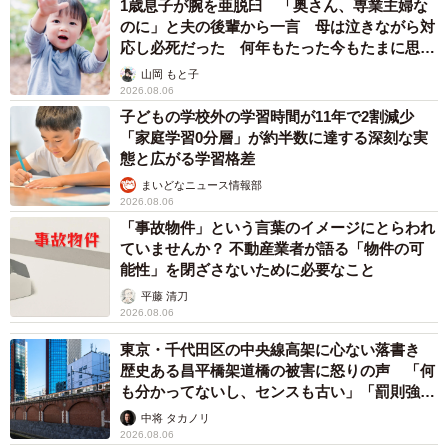
1歳息子が腕を亜脱臼 「奥さん、専業主婦な
があるため、中河町橋も「日本一短い橋の一つ」といって
のに」と夫の後輩から一言 母は泣きながら対
差し支えないかと思います。
応し必死だった 何年もたった今もたまに思い
出し…
山岡 もと子
2026.08.06
ーー投稿に反響がありました。
子どもの学校外の学習時間が11年で2割減少
「家庭学習0分層」が約半数に達する深刻な実
おもしろ地理：一番面白かったのは、「日本唯一、走り幅
態と広がる学習格差
跳びで越えられる橋だろ」という引用ですね。本当その通
まいどなニュース情報部
りだなと思いました。今度もう一回行ったときやってみよ
2026.08.06
「事故物件」という言葉のイメージにとらわれ
うかなと思います（笑）。
ていませんか？ 不動産業者が語る「物件の可
能性」を閉ざさないために必要なこと
◇ ◇
平藤 清刀
2026.08.06
SNSユーザー達からなど数々の驚きの声が寄せられた今回
東京・千代田区の中央線高架に心ない落書き
の投稿。地理マニア、橋マニアの方はぜひ足を運んでいた
歴史ある昌平橋架道橋の被害に怒りの声 「何
も分かってないし、センスも古い」「罰則強化
だきたい。
して」
中将 タカノリ
2026.08.06
おもしろ地理さんはXやYouTubeで日々、地理にまつわる興