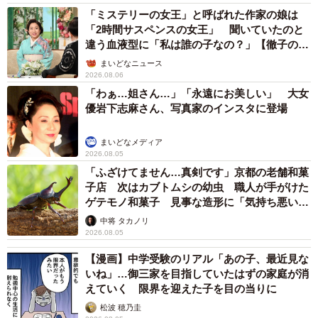
「ミステリーの女王」と呼ばれた作家の娘は
「2時間サスペンスの女王」 聞いていたのと
違う血液型に「私は誰の子なの？」【徹子の部
屋】
まいどなニュース
2026.08.06
「わぁ…姐さん…」「永遠にお美しい」 大女
優岩下志麻さん、写真家のインスタに登場
まいどなメディア
2026.08.05
「ふざけてません…真剣です」京都の老舗和菓
子店 次はカブトムシの幼虫 職人が手がけた
ゲテモノ和菓子 見事な造形に「気持ち悪いく
らいリアル」
中将 タカノリ
2026.08.05
【漫画】中学受験のリアル「あの子、最近見な
いね」…御三家を目指していたはずの家庭が消
えていく 限界を迎えた子を目の当りに
松波 穂乃圭