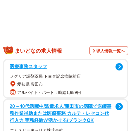
まいどなの求人情報
求人情報一覧へ
医療事務スタッフ
メグリア調剤薬局 トヨタ記念病院前店
愛知県 豊田市
アルバイト・パート：時給1,659円
1/5
20～40代活躍中/派遣求人/蓮田市の病院で医師事
これが"日本一短い橋"かもしれない中河町橋（おもしろ地理さん提供）
務作業補助または医療事務 カルテ・レセコン代
行入力 実務経験が活かせる/ブランクOK
エムスリーキャリア株式会社