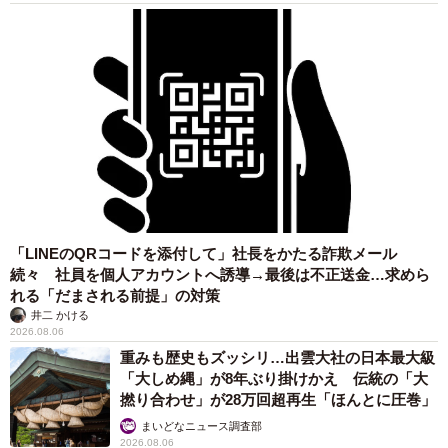
「LINEのQRコードを添付して」社長をかたる詐欺メール
続々 社員を個人アカウントへ誘導→最後は不正送金…求めら
れる「だまされる前提」の対策
井二 かける
2026.08.06
重みも歴史もズッシリ…出雲大社の日本最大級
「大しめ縄」が8年ぶり掛けかえ 伝統の「大
撚り合わせ」が28万回超再生「ほんとに圧巻」
まいどなニュース調査部
2026.08.06