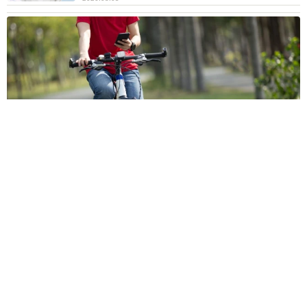
自転車の「ながらスマホ」罰則、6割超が「内容は知らない」
利用者の意識と実際の法的知識にギャップ大きく
まいどなニュース情報部
2026.08.05
木の枝？エアコンの送風口から細長いものが…
昼休みの診療所を襲った恐怖の生きもの【漫
画】
海川 まこと