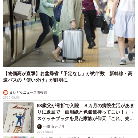
5/5
【物価高が直撃】お盆帰省「予定なし」が約半数 新幹線・高
速バスの「使い分け」が鮮明に
中河町橋は約100cm（おもしろ地理さん提供）
まいどなニュース情報部
2026.08.06
実際にメジャーを使って測ってみたところ、ちょうど
83歳父が骨折で入院 ３カ月の病院生活があま
100cmほどでした。日本一短い橋が兵庫県姫路市にある境
りに退屈で「画用紙と色鉛筆持ってこい！」→
橋で90cm。惜しくもそこには若干届かなさそうです。しか
スケッチブックを見た家族が仰天「これ、売れ
ますよ…」
し、境橋は路地裏の橋ですが、こちらの中河町橋は2車線の
中将 タカノリ
2026.08.06
れっきとした道。また、橋の定義や測定方法は多様な定義