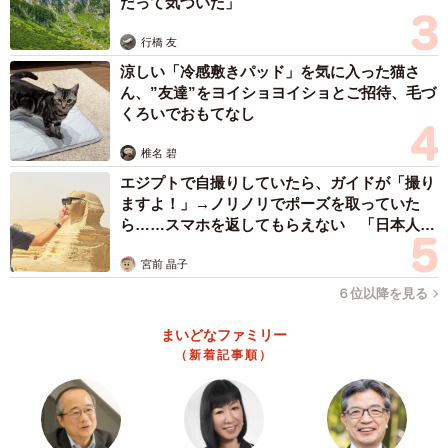
だって気づいた」
川の上下流にもっと短い橋がないか探しましたが、ここ以
上に短い橋はありませんでした。ついでに水源も探した
行橋 友
所、旧国道1号（県道55号）を越えて、島田市役所の方向に
涼しい「冷感敷きパッド」を気に入った猫さ
向かっているようです。しかし、途中で暗渠となってお
ん、”友達”をヨイショヨイショとご招待、毛づ
くろいでおもてなし
り、水源の位置は明確に分かりませんでした。この橋が架
橋している河川名は不明ですが、最終的に大井川水系伊太
椎名 碧
谷川へ流れ出ています。
エジプトで自撮りしていたら、ガイドが「撮り
ますよ！」→ノリノリでポーズを取っていた
また、面白いのが、中河町橋がある島田市には世界一長い
ら……スマホを返してもらえない 「日本人は
カモ代表かも」「私は6時間で3万円払った」
木造歩道橋である蓬莱橋があることです。世界一長い木造
宮前 晶子
歩道橋と日本一短い橋を抱える島田市は、「橋タウン」と
６位以降を見る
言えるかもしれません。
まいどなファミリー
（新着記事順）
ーー長さは測ったのでしょうか？