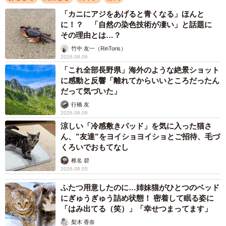
「カニにアジをあげると青くなる」ほんと
に！？ 「自然の染色技術が凄い」と話題に
その理由とは…？
3/5
竹中 友一（RinToris）
2026.08.06
昼に撮影したもの（おもしろ地理さん提供）
「これ全部長野県」海外のような絶景ショット
に感動と反響「離れてからいいところだったん
ーーこの橋を見つけた経緯は？
だって気づいた」
行橋 友
2026.08.06
おもしろ地理：静岡県内でタンクローリーを運転していて
涼しい「冷感敷きパッド」を気に入った猫さ
道路に詳しいマーボさんという友人から、「島田市にやた
ん、”友達”をヨイショヨイショとご招待、毛づ
ら短い橋があるよ」と教えてもらいました。
くろいでおもてなし
椎名 碧
2026.08.05
ーー現地に赴いての感想を。
ふたつ用意したのに…姉妹猫がひとつのベッド
おもしろ地理：ただ一言、「短い」という感想しか出てき
にぎゅうぎゅう詰め状態！ 密着して眠る姿に
「はみ出てる（笑）」「幸せつまってます」
ませんでした。これまで47都道府県、1000市町村以上の数
梨木 香奈
多くの道路を走りましたが、ここまで短い橋は見たことが