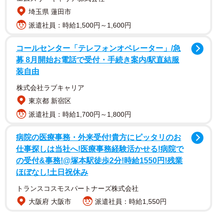
埼玉県 蓮田市
派遣社員：時給1,500円～1,600円
コールセンター「テレフォンオペレーター」/急
募 8月開始お電話で受付・手続き案内/駅直結服
装自由
株式会社ラブキャリア
東京都 新宿区
派遣社員：時給1,700円～1,800円
おもしろ地理さんが紹介したのは静岡県道217号沿いの住宅
地に架かる
中河町橋
。1、2歩で渡れてしまいそうな短さ
病院の医療事務・外来受付!貴方にピッタリのお
仕事探しは当社へ!医療事務経験活かせる!病院で
で、周囲同様アスファルト舗装されているのでうっかりし
の受付&事務!@塚本駅徒歩2分!時給1550円!残業
ていると橋であることにも気付かないような風情だが、し
ほぼなし!土日祝休み
っかり標識は掲げられている。なんとも地理マニアの心を
トランスコスモスパートナーズ株式会社
くすぐる橋だ。
大阪府 大阪市
派遣社員：時給1,550円