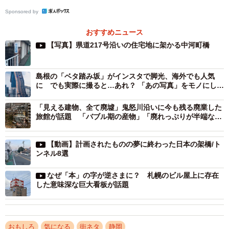
Sponsored by
おすすめニュース
【写真】県道217号沿いの住宅地に架かる中河町橋
島根の「ベタ踏み坂」がインスタで脚光、海外でも人気
に でも実際に撮ると…あれ？ 「あの写真」をモノにした
い記者が現地で試行錯誤
2/5
「見える建物、全て廃墟」鬼怒川沿いに今も残る廃業した
旅館が話題 「バブル期の産物」「廃れっぷりが半端な
県道217号に架かる中河町橋（おもしろ地理さん提供）
い」
【動画】計画されたものの夢に終わった日本の架橋/ト
おもしろ地理さんにお話を聞いた。
ンネル8選
なぜ「本」の字が逆さまに？ 札幌のビル屋上に存在
した意味深な巨大看板が話題
おもしろ
気になる
街ネタ
静岡