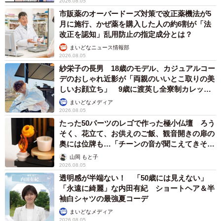
2026.08.05
市販薬のオーバードーズ対策で改正薬機法が5
月に施行、かぜ薬を購入した人の約6割が「法
改正を認知」乱用防止の指定成分とは？
まいどなニュース情報部
2026.08.05
紗栄子の長男 18歳のモデル、カジュアルコー
デのおしゃれ近影が「両親のいいとこ取りの美
しいお顔立ち」 9歳に渡英し全寮制カレッジ
で学ぶ
まいどなメディア
2026.08.05
たった50パーツのレゴで作った極小仏壇 ろう
そく、花立て、お供えのご飯、観音開きの扉の
奥には位牌も…「チーンの音が聞こえてきそ
う」
山岡 もと子
2026.08.05
透明感が半端ない！ 「50歳には見えない」
「永遠に綺麗」な内田有紀 ショートヘア＆半
袖白シャツの最強夏コーデ
まいどなメディア
2026.08.05