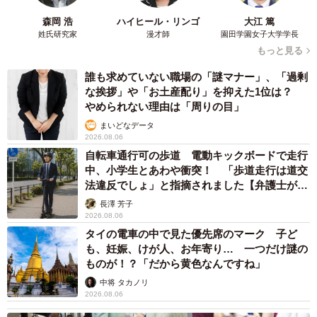
森岡 浩
ハイヒール・リンゴ
大江 篤
姓氏研究家
漫才師
園田学園女子大学学長
もっと見る
誰も求めていない職場の「謎マナー」、「過剰
な挨拶」や「お土産配り」を抑えた1位は？
やめられない理由は「周りの目」
まいどなデータ
2026.08.06
自転車通行可の歩道 電動キックボードで走行
中、小学生とあわや衝突！ 「歩道走行は道交
法違反でしょ」と指摘されました【弁護士が解
説】
長澤 芳子
2026.08.06
タイの電車の中で見た優先席のマーク 子ど
も、妊娠、けが人、お年寄り… 一つだけ謎の
ものが！？「だから黄色なんですね」
中将 タカノリ
2026.08.06