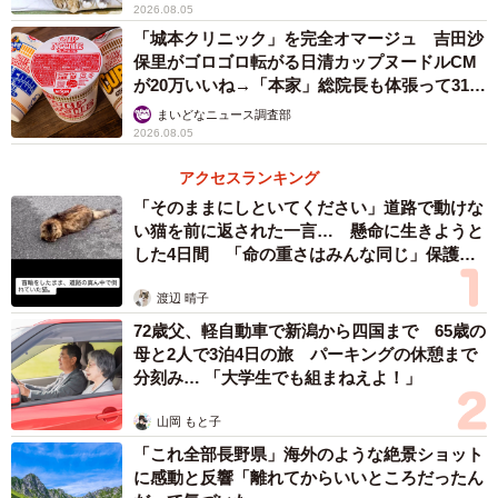
2026.08.05
ないです。数m前後の短い橋なら何回も見たことがあるん
「城本クリニック」を完全オマージュ 吉田沙
ですが、その中でもここの橋はレベルが違う。さらに、極
保里がゴロゴロ転がる日清カップヌードルCM
が20万いいね→「本家」総院長も体張って31万
端に短くてもきちんと橋梁名を記した看板があることもマ
いいね
まいどなニュース調査部
ニア心をくすぐりました。
2026.08.05
アクセスランキング
「そのままにしといてください」道路で動けな
い猫を前に返された一言… 懸命に生きようと
した4日間 「命の重さはみんな同じ」保護団
体代表の訴え
渡辺 晴子
72歳父、軽自動車で新潟から四国まで 65歳の
母と2人で3泊4日の旅 パーキングの休憩まで
分刻み… 「大学生でも組まねえよ！」
4/5
山岡 もと子
（おもしろ地理さん提供）
「これ全部長野県」海外のような絶景ショット
に感動と反響「離れてからいいところだったん