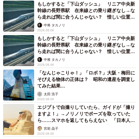
もしかすると「下山ダッシュ」 リニア中央新
味深い情報を発信中。地理を知ることは我々の生活の根幹
幹線の長野県駅 在来線との乗り継ぎなし→な
を知るということ。ご興味のある方はぜひチェックしてい
ら走れば間に合うんじゃない？ 惜しい位置関
係が反響
ただきたい。
中将 タカノリ
2026.08.06
もしかすると「下山ダッシュ」 リニア中央新
おもしろ地理さん関連情報
幹線の長野県駅 在来線との乗り継ぎなし→な
Xアカウント：
https://x.com/omoshirochiri
ら走れば間に合うんじゃない？ 惜しい位置関
係が反響
YouTubeチャンネル：
中将 タカノリ
2026.08.06
https://www.youtube.com/@omoshirochiri
「なんじゃこりゃ！」「ロボ？」大阪・梅田に
そびえる物体の正体は？ 昭和の遺産を調査し
日本一短い橋な気がする。
pic.twitter.com/bYcpDcjWm1
てみた結果…
太田 浩子
— おもしろ地理 (@omoshirochiri)
August 25, 2025
2026.08.06
エジプトで自撮りしていたら、ガイドが「撮り
ますよ！」→ノリノリでポーズを取っていた
ら……スマホを返してもらえない 「日本人は
カモ代表かも」「私は6時間で3万円払った」
宮前 晶子
2026.08.06