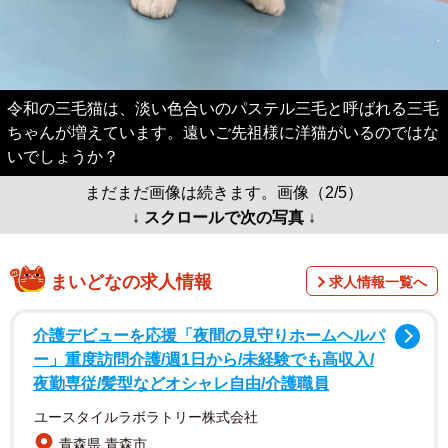
令和の三毛猫は、淡い色合いのパステル三毛と呼ばれる三毛
ちゃんが増えています。遠いご先祖様に洋猫がいるのではな
いでしょうか？
まだまだ画像は続きます。画像（2/5）
↓ スクロールで次の写真 ↓
まいどなの求人情報
求人情報一覧へ
介護デビューを応援「夜間の見守りホームヘルパ
ー」重度訪問介護/週1日から/未経験でも高収入/
夜勤専従/髪型などオシャレ自由/介護職員
ユースタイルラボラトリー株式会社
青森県 青森市