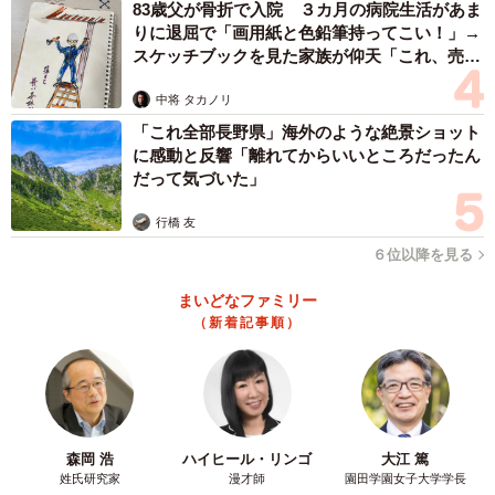
83歳父が骨折で入院 ３カ月の病院生活があま
りに退屈で「画用紙と色鉛筆持ってこい！」→
スケッチブックを見た家族が仰天「これ、売れ
ますよ…」
中将 タカノリ
「これ全部長野県」海外のような絶景ショット
に感動と反響「離れてからいいところだったん
だって気づいた」
行橋 友
６位以降を見る
まいどなファミリー
（新着記事順）
森岡 浩
ハイヒール・リンゴ
大江 篤
姓氏研究家
漫才師
園田学園女子大学学長