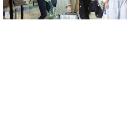
【物価高が直撃】お盆帰省「予定なし」が約半数 新幹線・高
速バスの「使い分け」が鮮明に
まいどなニュース情報部
2026.08.06
1歳息子が腕を亜脱臼 「奥さん、専業主婦な
のに」と夫の後輩から一言 母は泣きながら対
応し必死だった 何年もたった今もたまに思い
出し…
山岡 もと子
2026.08.06
子どもの学校外の学習時間が11年で2割減少
「家庭学習0分層」が約半数に達する深刻な実
態と広がる学習格差