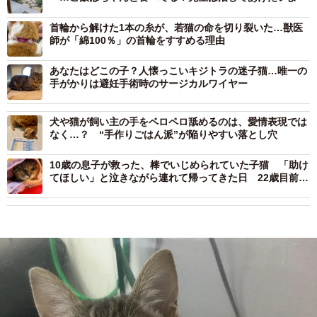
首輪から解けた1本の糸が、若猫の命を切り裂いた…獣医
師が「綿100％」の首輪をすすめる理由
あなたはどこの子？人懐っこいキジトラの迷子猫…唯一の
手がかりは避妊手術時のサージカルワイヤー
犬や猫が飼い主の手をペロペロ舐めるのは、愛情表現では
なく…？ “手作りごはん派”が陥りやすい落とし穴
10歳の息子が救った、棒でいじめられていた子猫 「助け
てほしい」と泣きながら連れて帰ってきた日 22歳目前の
長寿猫となるまでの愛の物語