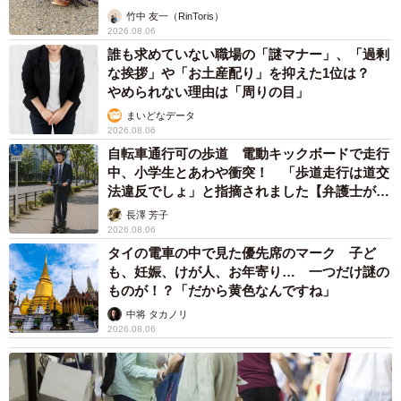
竹中 友一（RinToris）
2026.08.06
誰も求めていない職場の「謎マナー」、「過剰
な挨拶」や「お土産配り」を抑えた1位は？
やめられない理由は「周りの目」
まいどなデータ
2026.08.06
自転車通行可の歩道 電動キックボードで走行
中、小学生とあわや衝突！ 「歩道走行は道交
法違反でしょ」と指摘されました【弁護士が解
説】
長澤 芳子
2026.08.06
タイの電車の中で見た優先席のマーク 子ど
も、妊娠、けが人、お年寄り… 一つだけ謎の
ものが！？「だから黄色なんですね」
中将 タカノリ
2026.08.06