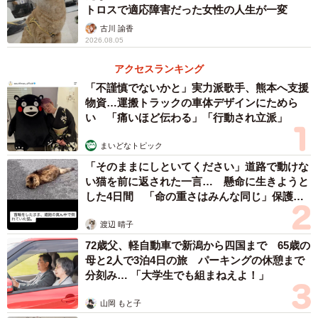
トロスで適応障害だった女性の人生が一変
古川 諭香
2026.08.05
アクセスランキング
「不謹慎でないかと」実力派歌手、熊本へ支援
物資…運搬トラックの車体デザインにためら
い 「痛いほど伝わる」「行動され立派」
まいどなトピック
「そのままにしといてください」道路で動けな
い猫を前に返された一言… 懸命に生きようと
した4日間 「命の重さはみんな同じ」保護団
体代表の訴え
渡辺 晴子
72歳父、軽自動車で新潟から四国まで 65歳の
母と2人で3泊4日の旅 パーキングの休憩まで
分刻み… 「大学生でも組まねえよ！」
山岡 もと子