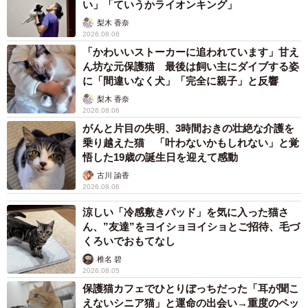
い」「ていうかライオンキング」
梨木 香奈
2026.08.06
「かわいいストーカーに追われています」甘え
ん坊な元保護猫 最後は飼い主にダイブする姿
に「間違いなく犬」「完全に親子」と反響
梨木 香奈
2026.08.06
がんと片目の失明、3時間おきの壮絶な介護を
乗り越えた猫 「叶わないかもしれない」と覚
悟した19歳の誕生日を迎えて感動
古川 諭香
2026.08.06
涼しい「冷感敷きパッド」を気に入った猫さ
ん、”友達”をヨイショヨイショとご招待、毛づ
くろいでおもてなし
椎名 碧
2026.08.05
保護猫カフェでひとりぼっちだった「耳が聞こ
えないシニア猫」と運命の出会い→重度のペッ