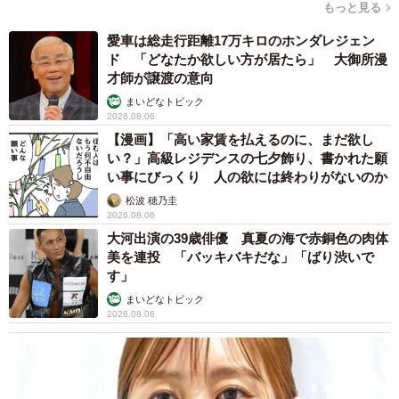
もっと見る
愛車は総走行距離17万キロのホンダレジェン
ド 「どなたか欲しい方が居たら」 大御所漫
才師が譲渡の意向
まいどなトピック
2026.08.06
【漫画】「高い家賃を払えるのに、まだ欲し
い？」高級レジデンスの七夕飾り、書かれた願
い事にびっくり 人の欲には終わりがないのか
松波 穂乃圭
2026.08.06
大河出演の39歳俳優 真夏の海で赤銅色の肉体
美を連投 「バッキバキだな」「ばり渋いで
す」
まいどなトピック
2026.08.06