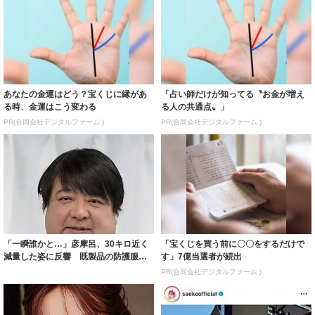
あなたの金運はどう？宝くじに縁があ
「占い師だけが知ってる〝お金が増え
る時、金運はこう変わる
る人の共通点〟」
PR(合同会社デジタルファーム )
PR(合同会社デジタルファーム )
「一瞬誰かと…」彦摩呂、30キロ近く
「宝くじを買う前に〇〇をするだけで
減量した姿に反響 既製品の防護服が
す」7億当選者が続出
着られると...
PR(合同会社デジタルファーム )