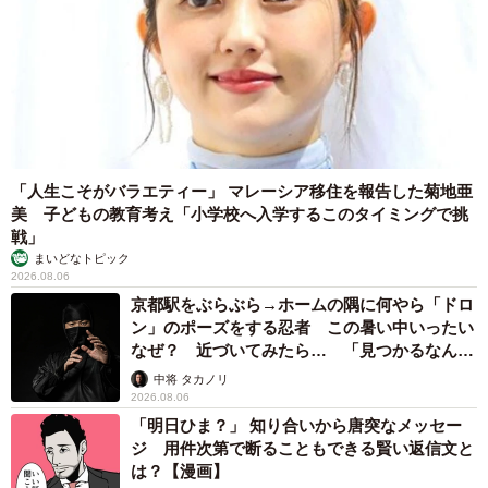
「人生こそがバラエティー」 マレーシア移住を報告した菊地亜
美 子どもの教育考え「小学校へ入学するこのタイミングで挑
戦」
まいどなトピック
2026.08.06
京都駅をぶらぶら→ホームの隅に何やら「ドロ
ン」のポーズをする忍者 この暑い中いったい
なぜ？ 近づいてみたら… 「見つかるなんて
未熟」
中将 タカノリ
2026.08.06
「明日ひま？」 知り合いから唐突なメッセー
ジ 用件次第で断ることもできる賢い返信文と
は？【漫画】