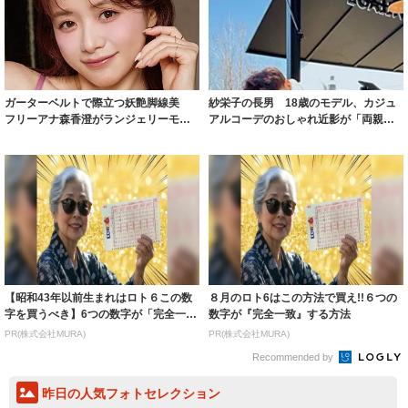
ガーターベルトで際立つ妖艶脚線美
紗栄子の長男 18歳のモデル、カジュ
フリーアナ森香澄がランジェリーモデ
アルコーデのおしゃれ近影が「両親の
ルに ｢PE...
いいとこ取...
【昭和43年以前生まれはロト６この数
８月のロト6はこの方法で買え!!６つの
字を買うべき】6つの数字が「完全一
数字が『完全一致』する方法
致」する方...
PR(株式会社MURA)
PR(株式会社MURA)
Recommended by
昨日の人気フォトセレクション