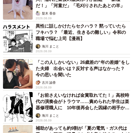
だ！」「河童だ」「毛刈りされたあとの羊」
梨木 香奈
2026.08.09
異性に話しかけたらセクハラ？ 黙っていたら
7/15
フキハラ？ 「最近、生きるの難しい」令和の
職場で悩む上司【漫画】
仲良くニャルソック中！（左から）るるさん、先住猫・つくしちゃん
（画像提供：あるくきくらげさん）
海川 まこと
2026.08.09
一方で、家族との距離感にも特徴があります。
「この人しかいない」26歳差の“年の差婚”をし
た夫婦 出会いは？反対する声はなかった？
今の思いを聞いた
「元気いっぱい過ぎて猫たちには敬遠されがちな娘です
古川 諭香
が、なぜか一番懐いているのがるるさんです。普段は聞い
2026.08.09
たことのないような甘え声を出して、たっぷり甘やかして
「お前さえいなければ金賞取れてた！」高校時
もらっているーーそんなところも、るるさんの不思議で愛
代の演奏会がトラウマ……責められた学生は楽
器修理職人に 10年後再会した因縁の相手から
らしい魅力です」
思わぬ申し出【漫画】
海川 まこと
2026.08.09
その不思議な性格も含め、愛おしくてたまらないと飼い主
補助があっても約9割が「夏の電気・ガス代は
さんはいいます。