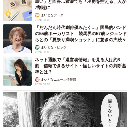
重い」と回答…猛暑でも「冷房を控える」人が
7割超に
「るるさんを見ていると、人間は苦手なのかもしれないな
まいどなデータ
2026.08.08
と思うんです。でも、ふと甘えてくるるるさんがかわいら
「だんだん時代劇俳優みたく…」国民的バンド
しくてしかたありません。るるが家族の一員になってくれ
の55歳ボーカリスト 競馬界の57歳レジェンド
て、日々、すっとこどっこいなところを見せてくれること
らとの「夏祭り満喫ショット」に驚きの声続々
で、暮らしの中に楽しい時間が増えたように感じます」
まいどなトピック
2026.08.08
ネット通販で「運営者情報」を見る人は約8
割 信頼できるサイト・怪しいサイトの判断基
準とは？
まいどなニュース情報部
2026.08.08