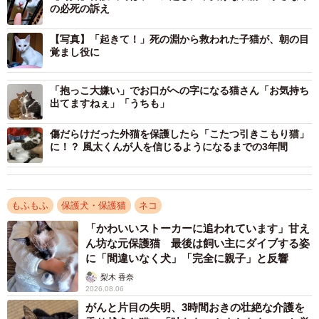
じ現地に向かいました。
の必死の訴え
【写真】「起きて！」死の淵から救われた子猫が、朝の目
「『自力で保護しなければいけないな』と覚悟を決めて向
覚まし役に
かったところ、ダンボールの中に生後2〜3カ月の子猫がい
ました。小さな体は砂ぼこりだらけ。その子猫がるるさん
「抱っこ大嫌い」でお口がへの字になる猫さん「お気持ち
だったんです。目がまん丸で大きく、手を近づけても怖が
出てますねぇ」「うちも」
らず、とてもおとなしい子でした。そうして、るるさんを
傷だらけだった外猫を保護したら「こたつ引きこもり猫」
無事に保護して、一緒に家へ帰りました」
に！？ 風太くんが人を信じるようになるまでの3年間
◼️食欲旺盛で、やんちゃさに苦労した日々
もふもふ
保護犬・保護猫
ネコ
「かわいいストーカーに追われています」甘え
ん坊な元保護猫 最後は飼い主にダイブする姿
に「間違いなく犬」「完全に親子」と反響
梨木 香奈
2026.08.06
がんと片目の失明、3時間おきの壮絶な介護を