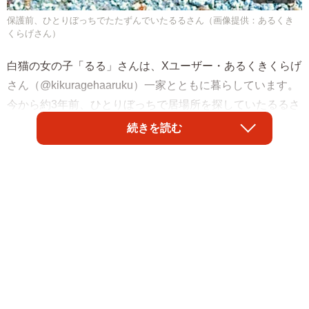
保護前、ひとりぼっちでたたずんでいたるるさん（画像提供：あるくき
くらげさん）
白猫の女の子「るる」さんは、Xユーザー・あるくきくらげ
さん（@kikuragehaaruku）一家とともに暮らしています。
今から約3年前、ひとりぼっちで居場所を探していたるるさ
んとの出会いは、1本の電話から始まりましたーー
続きを読む