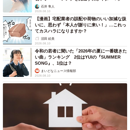
石井 隼人
2026.08.10
【漫画】宅配業者の誤配や荷物のいい加減な扱
いに、思わず「本人が謝りに来い！」…これっ
てカスハラになりますか？
沼田 絵美
2026.08.10
令和の若者に聞いた「2026年の夏に一番聴きた
い曲」ランキング 2位はYUIの『SUMMER
SONG』、1位は？
まいどなニュース情報部
2026.08.10