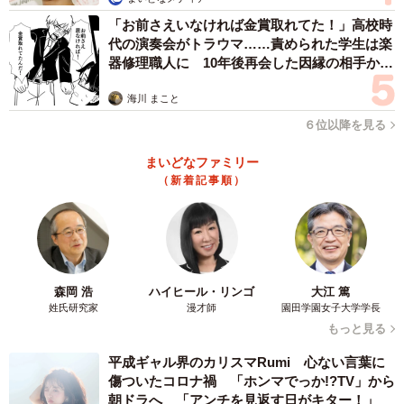
「お前さえいなければ金賞取れてた！」高校時
代の演奏会がトラウマ……責められた学生は楽
器修理職人に 10年後再会した因縁の相手から
思わぬ申し出【漫画】
海川 まこと
６位以降を見る
まいどなファミリー
4/15
（新着記事順）
保護後、飼い主さんが差し出した指をペロッと舐めるるるさん（画像提
供：あるくきくらげさん）
るるさんは、人間の食べ物を狙うこともありました。
森岡 浩
ハイヒール・リンゴ
大江 篤
姓氏研究家
漫才師
園田学園女子大学学長
「テーブルに上がって人間用の刺身を盗み食いすること
もっと見る
も。困り果てましたが、根気良く『ダメだよ』と伝えまし
平成ギャル界のカリスマRumi 心ない言葉に
た。すると、少しずつ変化が見られ、2歳になる前には落ち
傷ついたコロナ禍 「ホンマでっか!?TV」から
着いてきたんです」
朝ドラへ 「アンチを見返す日がキター！」