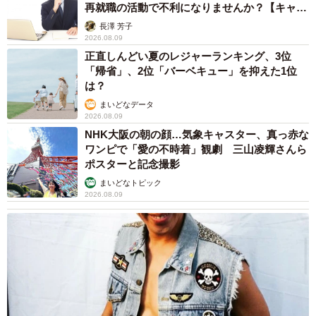
再就職の活動で不利になりませんか？【キャリ
アカウンセラーが解説】
長澤 芳子
2026.08.09
正直しんどい夏のレジャーランキング、3位
「帰省」、2位「バーベキュー」を抑えた1位
は？
まいどなデータ
6/15
2026.08.09
NHK大阪の朝の顔…気象キャスター、真っ赤な
美ニャンへと成長したるるさん（画像提供：あるくきくらげさん）
ワンピで「愛の不時着」観劇 三山凌輝さんら
ポスターと記念撮影
るるさんは、現在3歳を迎えました。“ツンデレ”なところが
まいどなトピック
2026.08.09
魅力といわれる猫らしく、性格は超クール。その気ままさ
が、飼い主さんをメロメロにしているようです。
「触れようとすると、スッと避けるのですが、尻尾だけは
パタパタと体に当てて来ることも（笑）。それがかわいら
しいんですよね」