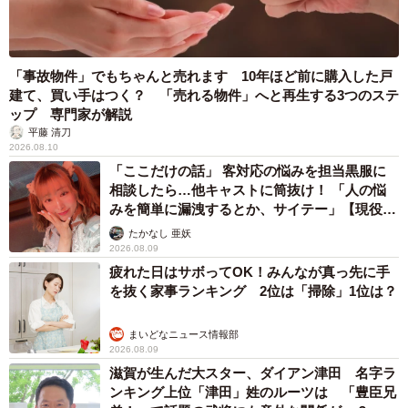
「事故物件」でもちゃんと売れます 10年ほど前に購入した戸
建て、買い手はつく？ 「売れる物件」へと再生する3つのステ
ップ 専門家が解説
5/15
平藤 清刀
2026.08.10
保護から約1カ月後、じっとカメラを見つめるるるさん（画像提供：ある
くきくらげさん）
「ここだけの話」 客対応の悩みを担当黒服に
相談したら…他キャストに筒抜け！ 「人の悩
みを簡単に漏洩するとか、サイテー」【現役キ
やがて、暮らしの中で安心感を得ていったのか、大きな成
ャストに取材】
たかなし 亜妖
長が見られるようになりました。
2026.08.09
疲れた日はサボってOK！みんなが真っ先に手
「だんだん、人間の食べ物に口をつけることも無くなりま
を抜く家事ランキング 2位は「掃除」1位は？
したし、ネズミのおもちゃを口に入れることも無くなりま
まいどなニュース情報部
した。ほかの同居猫のどの子よりも、おもちゃで上手に遊
2026.08.09
べるようになったるるさんを見て、とても嬉しくなったの
滋賀が生んだ大スター、ダイアン津田 名字ラ
を覚えています」
ンキング上位「津田」姓のルーツは 「豊臣兄