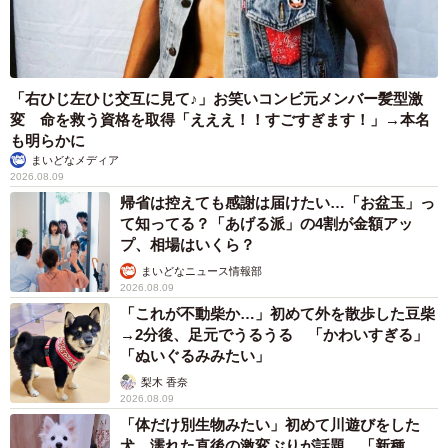
さらに、るるさんはユニークな仕草から、家族の間で特別
なニックネームで呼ばれることもあるそうでーー
「右ひじ左ひじ交互に見て♪」お笑いコンビ元メンバー髪型激
「トイレをするときの姿はクセ強め。終えると、“トイレハ
変 命を救う資格を取得「えええ！！すごすぎます！」→本名
イ”になって、高速で駆け回ります。また、虫を見つけると
も明らかに
変な動きをするなどーーちょっぴり抜けてるところがある
まいどなメディア
2026.08.09
んです。そんなるるさんのことを我が家では『スットコド
帰省は控えても感謝は届けたい…「お盆玉」っ
ッコイ猫』と呼んでいます（笑）」
て知ってる？「あげる派」の4割が金額アッ
プ、相場はいくら？
まいどなニュース情報部
2026.08.09
「これが不動柴か…」初めて外を散歩した豆柴
→2分後、足元でうるうる 「かわいすぎる」
「ぬいぐるみみたい」
梨木 香奈
2026.08.09
「体だけ別生物みたい」初めて川遊びをした
犬、濡れた直後の激変ぶりが話題 「新種