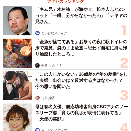
アクセスランキング
だい！』とアピールしました。お腹がいっぱいになると、
「キム兄」木村祐一が激やせ、松本人志と2シ
ぐっすり眠りはじめてーーその様子を見守りながら『ひと
ョット「一瞬、分からなかったわ」「テキヤの
りぼっちで大変だったんだろうな』と思ったものです」
兄さん」
まいどなメディア
ただ、暮らしが始まってみると、これまで迎えてきた子に
「金魚が捨ててある」お祭りの夜に駅トイレの
はない性質が見えてきました。
床で発見、袋のまま放置→思わず自宅に持ち帰
り治療したところ…
「先住のつくしにはない気質であることがわかったんで
中将 タカノリ
す。それは、貪欲さ。たとえば、ネズミのおもちゃで遊び
「この人しかいない」26歳差の“年の差婚”をし
出したかと思うと食べようとするので、あわてて取り上げ
た夫婦 出会いは？反対する声はなかった？
るとーーうなって、ガブリ。甘噛みではなく、本気で噛ま
今の思いを聞いた
れたため、指から出血しました」
古川 諭香
母は有名女優、慶応幼稚舎出身CBCアナのノー
スリーブ姿「育ちの良さが表情に表れてる」
「天使の笑顔」
まいどなメディア