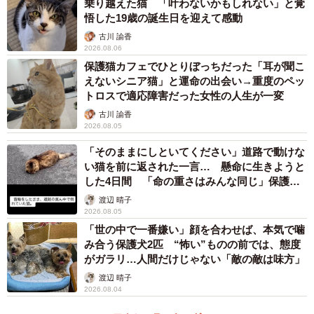
乗り越えた猫 「叶わないかもしれない」と覚
悟した19歳の誕生日を迎えて感動
古川 諭香
2026.08.06
保護猫カフェでひとりぼっちだった「耳が聞こ
えないシニア猫」と運命の出会い→重度のペッ
トロスで適応障害だった女性の人生が一変
古川 諭香
2026.08.05
「そのままにしといてください」道路で動けな
い猫を前に返された一言… 懸命に生きようと
3/15
した4日間 「命の重さはみんな同じ」保護団
体代表の訴え
保護後、不安げな表情を浮かべるるるさん（画像提供：あるくきくらげ
渡辺 晴子
2026.08.05
さん）
「世の中で一番嫌い」顔を合わせば、本気で噛
み合う保護犬2匹 “怖い”ものの前では、態度
保護してすぐ、るるさんの旺盛な食欲が目に入りました。
がガラリ…人間だけじゃない「敵の敵は味方」
渡辺 晴子
「初日はよほどお腹がすいていたのか『ウニャウニャ』と
2026.08.04
声を出しながらごはんを食べ、何度も『おかわり、ちょう