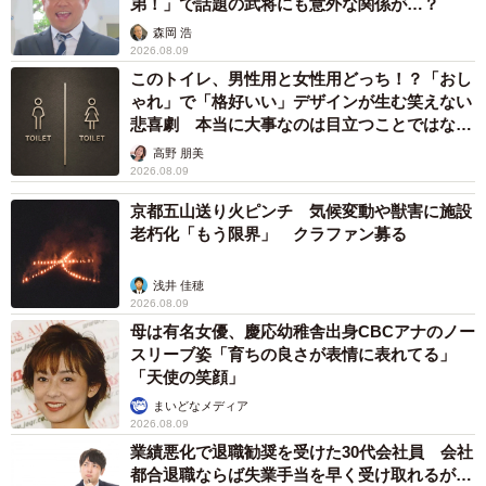
弟！」で話題の武将にも意外な関係が…？
◼️クールでユニーク、家族に甘える存在に
森岡 浩
2026.08.09
このトイレ、男性用と女性用どっち！？「おし
ゃれ」で「格好いい」デザインが生む笑えない
悲喜劇 本当に大事なのは目立つことではな
く…
高野 朋美
2026.08.09
京都五山送り火ピンチ 気候変動や獣害に施設
老朽化「もう限界」 クラファン募る
浅井 佳穂
2026.08.09
母は有名女優、慶応幼稚舎出身CBCアナのノー
スリーブ姿「育ちの良さが表情に表れてる」
「天使の笑顔」
まいどなメディア
2026.08.09
業績悪化で退職勧奨を受けた30代会社員 会社
都合退職ならば失業手当を早く受け取れるが…