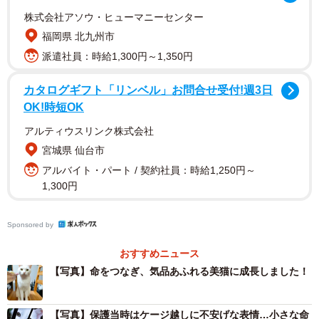
株式会社アソウ・ヒューマニーセンター
福岡県 北九州市
2/15
派遣社員：時給1,300円～1,350円
保護後、段ボール箱の隅っこにいたるるさん（画像提供：あるくきくら
げさん）
カタログギフト「リンベル」お問合せ受付!週3日
OK!時短OK
るるさんと出会う1年前、飼い主さんは同じく白猫の「つく
し」ちゃんを保護しました。まだとても小さくケアを必要
アルティウスリンク株式会社
宮城県 仙台市
としていたつくしちゃんのお世話に明け暮れる日々。よう
アルバイト・パート / 契約社員：時給1,250円～
やく落ち着いたころ、るるさんとの出会いが訪れたので
1,300円
す。
Sponsored by
「6月、つくしを保護したとき力を貸してくれた方から『家
の庭に3日もひとりぼっちでいる子猫がいる。捕まえられそ
おすすめニュース
うなので保護できませんか？』と連絡がきたんです」
【写真】命をつなぎ、気品あふれる美猫に成長しました！
飼い主さんは大いに悩んだものの、放ってはおけないと感
【写真】保護当時はケージ越しに不安げな表情…小さな命