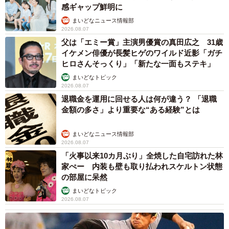
感ギャップ鮮明に
まいどなニュース情報部
2026.08.07
父は「エミー賞」主演男優賞の真田広之 31歳
イケメン俳優が長髪ヒゲのワイルド近影「ガチ
ヒロさんそっくり」「新たな一面もステキ」
まいどなトピック
2026.08.07
退職金を運用に回せる人は何が違う？ 「退職
金額の多さ」より重要な“ある経験”とは
まいどなニュース情報部
2026.08.07
「火事以来10カ月ぶり」全焼した自宅訪れた林
家ぺー 内装も壁も取り払われスケルトン状態
の部屋に呆然
まいどなトピック
2026.08.07