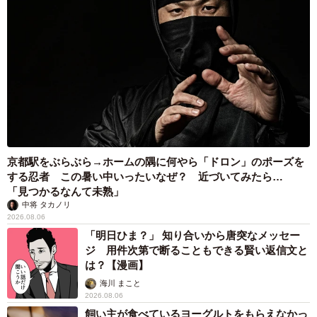
京都駅をぶらぶら→ホームの隅に何やら「ドロン」のポーズを
する忍者 この暑い中いったいなぜ？ 近づいてみたら…
「見つかるなんて未熟」
中将 タカノリ
2026.08.06
「明日ひま？」 知り合いから唐突なメッセー
ジ 用件次第で断ることもできる賢い返信文と
は？【漫画】
海川 まこと
2026.08.06
飼い主が食べているヨーグルトをもらえなかっ