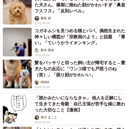
た犬さん、爆裂に拗ねた顔がかわいすぎ「鼻息
フスフス」「反則レベル」
椎名 碧
2026.08.06
コガネムシを見つめる猫とパパ、偶然生まれた
神々しい構図が「宗教画のよう」と話題 「尊
い」「ていうかライオンキング」
梨木 香奈
2026.08.06
髪をバッサリと切った飼い主が帰宅すると→愛
犬たちの反応に「ワンコ様でも戸惑うのね
（笑）」「困り顔がかわいい」
ANNA
2026.08.06
「誰かみたいにならなきゃ」 他人を正解にし
て生きてきた母親 自己主張が苦手な娘に教わ
った大切なこと【漫画】
海川 まこと
2026.08.06