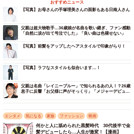
おすすめニュース
【写真】お母さんの手塚理美さんの面影もある日南人さん
父親は超大物歌手…36歳娘が名曲を歌い継ぎ、ファン感動
「自然に涙が出て号泣でした」「良い曲は色褪せない」
【写真】前髪をアップしたヘアスタイルで印象がらり！
【写真】ラフなスタイルも似合います…！
父親は名曲「レイニーブルー」で知られるあの人！？26歳
息子に反響「お父様に声がそっくり」「メジャーデビュー
おめでとう」
エンタメ
気になる
家族
ファッション
映画
何かと人に舐められた黒髪時代 30代後半で金
髪デビューしたら…人生が激変！【漫画】