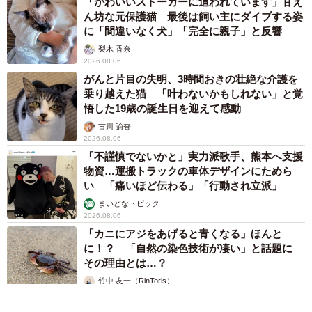
「かわいいストーカーに追われています」甘え
ん坊な元保護猫 最後は飼い主にダイブする姿
に「間違いなく犬」「完全に親子」と反響
梨木 香奈
2026.08.06
がんと片目の失明、3時間おきの壮絶な介護を
乗り越えた猫 「叶わないかもしれない」と覚
悟した19歳の誕生日を迎えて感動
古川 諭香
2026.08.06
「不謹慎でないかと」実力派歌手、熊本へ支援
物資…運搬トラックの車体デザインにためら
い 「痛いほど伝わる」「行動され立派」
まいどなトピック
2026.08.06
「カニにアジをあげると青くなる」ほんと
に！？ 「自然の染色技術が凄い」と話題に
その理由とは…？
竹中 友一（RinToris）
2026.08.06