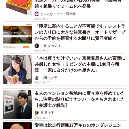
老舗メーカーの投稿が4100万再生 他業種も
続々相乗りでミーム化へ発展
まいどなニュース調査部
2026.08.07
「即座に案内することが不可能です」レストラ
ンの入り口に大きな注意書き オートリザーブ
からの予約を拒否するお断りに賛同者続々
中将 タカノリ
2026.08.07
「本は買うだけでいい」京極夏彦さんの言葉に
共感した女性→リビングの本棚に140冊を積
読 「家に自分だけの本屋さん」
山岡 もと子
2026.08.07
友人のマンション敷地内に度々車を停めていた
ら…注意の貼り紙でナンバーをさらされました
【弁護士が解説】
長澤 芳子
2026.08.07
愛車は総走行距離17万キロのホンダレジェン