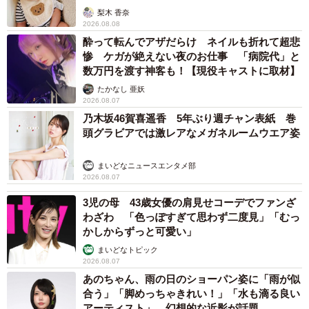
梨木 香奈
2026.08.08
酔って転んでアザだらけ ネイルも折れて超悲
惨 ケガが絶えない夜のお仕事 「病院代」と
数万円を渡す神客も！【現役キャストに取材】
たかなし 亜妖
2026.08.07
乃木坂46賀喜遥香 5年ぶり週チャン表紙 巻
頭グラビアでは激レアなメガネルームウエア姿
まいどなニュースエンタメ部
2026.08.07
3児の母 43歳女優の肩見せコーデでファンざ
わざわ 「色っぽすぎて思わず二度見」「むっ
かしからずっと可愛い」
まいどなトピック
2026.08.07
あのちゃん、雨の日のショーパン姿に「雨が似
合う」「脚めっちゃきれい！」「水も滴る良い
アーティスト」 幻想的な近影が話題