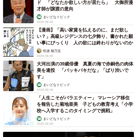
ド 「どなたか欲しい方が居たら」 大御所漫
才師が譲渡の意向
まいどなトピック
2026.08.06
【漫画】「高い家賃を払えるのに、まだ欲し
い？」高級レジデンスの七夕飾り、書かれた願
い事にびっくり 人の欲には終わりがないのか
松波 穂乃圭
2026.08.06
大河出演の39歳俳優 真夏の海で赤銅色の肉体
美を連投 「バッキバキだな」「ばり渋いで
す」
まいどなトピック
2026.08.06
「人生こそがバラエティー」 マレーシア移住
を報告した菊地亜美 子どもの教育考え「小学
校へ入学するこのタイミングで挑戦」
まいどなトピック
2026.08.06