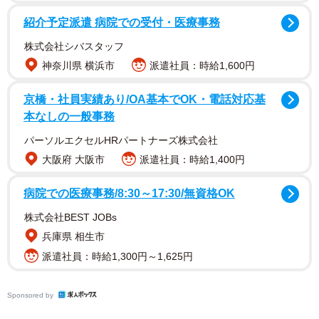
紹介予定派遣 病院での受付・医療事務
ファンからは「素敵です」「ヘアスタイルめちゃくちゃ似
株式会社シバスタッフ
合っていますね！」などのコメントが集まった。
神奈川県 横浜市
派遣社員：時給1,600円
京橋・社員実績あり/OA基本でOK・電話対応基
本なしの一般事務
パーソルエクセルHRパートナーズ株式会社
大阪府 大阪市
派遣社員：時給1,400円
病院での医療事務/8:30～17:30/無資格OK
株式会社BEST JOBs
兵庫県 相生市
派遣社員：時給1,300円～1,625円
Sponsored by