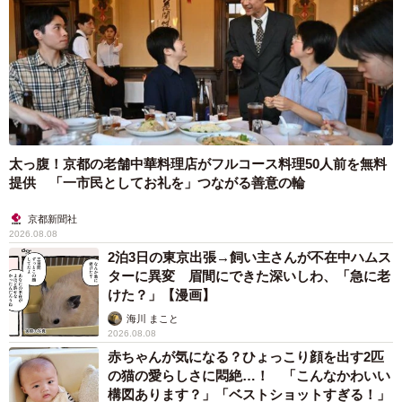
太っ腹！京都の老舗中華料理店がフルコース料理50人前を無料
提供 「一市民としてお礼を」つながる善意の輪
京都新聞社
2026.08.08
2泊3日の東京出張→飼い主さんが不在中ハムス
ターに異変 眉間にできた深いしわ、「急に老
けた？」【漫画】
海川 まこと
2026.08.08
赤ちゃんが気になる？ひょっこり顔を出す2匹
の猫の愛らしさに悶絶…！ 「こんなかわいい
構図あります？」「ベストショットすぎる！」