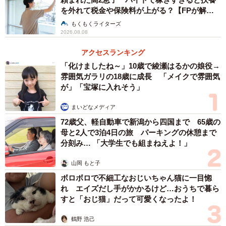
を外れて税金や保険料が上がる？【FPが解
説】
もくもくライターズ
2026.08.08
アクセスランキング
「化けましたね～」10歳で綾瀬はるかの娘役→
雰囲気ガラリの18歳に成長 「メイクで雰囲気
が」「宝塚に入れそう」
まいどなメディア
72歳父、軽自動車で新潟から四国まで 65歳の
母と2人で3泊4日の旅 パーキングの休憩まで
分刻み… 「大学生でも組まねえよ！」
山岡 もと子
ボロボロで不細工なおじいちゃん猫に一目惚
れ エイズだし手がかかるけど…おうちで暮ら
すと「おじ猫」だって可愛くなったよ！
鶴野 浩己