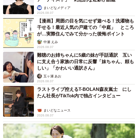
まいどなメディア
2026.08.07
【漫画】周囲の目を気にせず遊べる！洗濯物も
干せる！最近人気の戸建ての「中庭」 ところ
が…実際住んでみて分かった後悔ポイント
中瀬 えみ
2026.08.07
難聴のお姉ちゃんに5歳の妹が手話通訳 互い
に支え合う家族の日常に反響「妹ちゃん、頼も
しい」「かわいい通訳さん」
五ヶ瀬 あお
2026.08.07
ラストライブ控えるT-BOLAN森友嵐士 にし
たん社長がTikTok内で独占インタビュー
まいどなニュース
2026.08.07