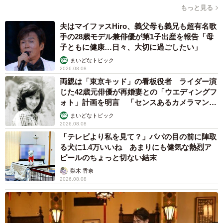
もっと見る
夫はマイファスHiro、義父母も義兄も超有名歌
手の28歳モデル兼俳優が第1子出産を報告「母
子ともに健康…日々、大切に過ごしたい」
まいどなトピック
2026.08.08
両親は「東京キッド」の看板役者 ライダー演
じた42歳元俳優が再婚妻との「ウエディングフ
ォト」計画を明言 「センスあるカメラマン求
む」
まいどなトピック
2026.08.08
「テレビより私を見て？」パパの目の前に陣取
る犬に1.4万いいね あまりにも健気な熱烈ア
ピールのちょっと切ない結末
梨木 香奈
2026.08.08