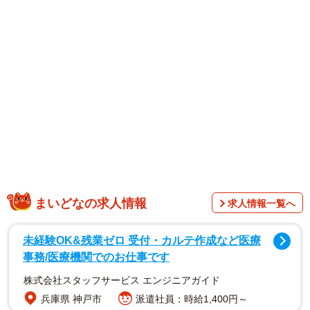
れ」「りぼん」などがある。
8月下旬、日南人さんは「Summer photo session」と題し
て、さまざまなファッションとヘアスタイルで撮影された
写真をアップ。白のシンプルなシャツを着こなす姿のほ
か、南国柄がアクセントの開襟シャツでシックに決めたカ
ット、前髪を結い上げたヘアスタイルなどを披露した。
まいどなの求人情報
求人情報一覧へ
未経験OK&残業ゼロ 受付・カルテ作成など医療
事務/医療機関でのお仕事です
株式会社スタッフサービス エンジニアガイド
兵庫県 神戸市
派遣社員：時給1,400円～