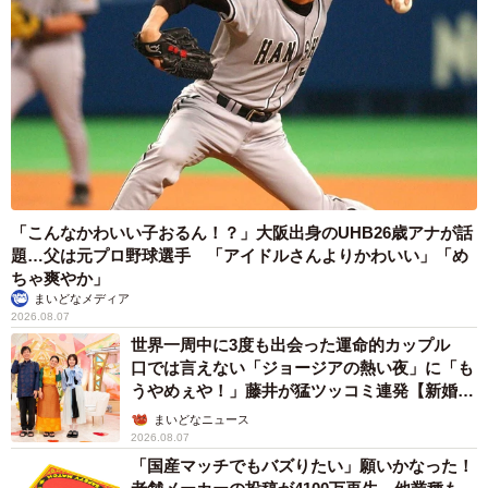
「こんなかわいい子おるん！？」大阪出身のUHB26歳アナが話
題…父は元プロ野球選手 「アイドルさんよりかわいい」「め
ちゃ爽やか」
まいどなメディア
2026.08.07
世界一周中に3度も出会った運命的カップル
口では言えない「ジョージアの熱い夜」に「も
うやめぇや！」藤井が猛ツッコミ連発【新婚さ
ん】
まいどなニュース
2026.08.07
「国産マッチでもバズりたい」願いかなった！