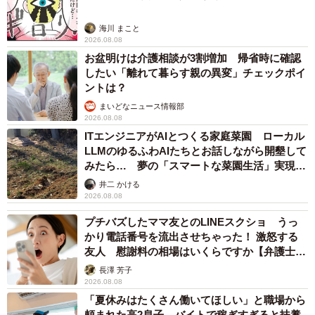
海川 まこと
2026.08.08
お盆明けは介護相談が3割増加 帰省時に確認
したい「離れて暮らす親の異変」チェックポイ
ントは？
まいどなニュース情報部
2026.08.08
ITエンジニアがAIとつくる家庭菜園 ローカル
LLMのゆるふわAIたちとお話しながら開墾して
みたら… 夢の「スマートな菜園生活」実現な
るか
井二 かける
2026.08.08
プチバズしたママ友とのLINEスクショ うっ
かり電話番号を流出させちゃった！ 激怒する
友人 慰謝料の相場はいくらですか【弁護士が
解説】
長澤 芳子
2026.08.08
「夏休みはたくさん働いてほしい」と職場から
頼まれた高2息子 バイトで稼ぎすぎると扶養