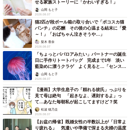
せる家族ストーリーに「かわいすぎる！」
山岡 もと子
2026.08.07
猫2匹が段ボール箱の取り合いで「ポコスカ猫
パンチ」の応酬 その後の心温まる結末に「愛
～！」「おばちゃん泣きそうや…」
梨木 香奈
2026.08.07
「ちょっとババロアみたい」パートナーの誕生
日に手作りトートバッグ 完成まで1年 淡い
藍染めに漂うクラゲ よく見ると…「センスす
ごい」
山岡 もと子
2026.08.07
【漫画】大学生息子の「頼れる彼氏」っぷりを
見て母は絶句 「起きなよ、遅刻するよ」っ
て…あなた毎朝私が起こしてますけど？笑
松波 穂乃圭
2026.08.07
【お盆の帰省】既婚女性の半数以上が「日常よ
り疲れる」 気遣いや準備で深まる夫婦の温度