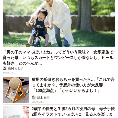
「男の子のママっぽいよね」ってどういう意味？ 女系家族で
育った母 いつもスカートとワンピースしか着ないし、ヒール
も好き どのへんが…
山岡 もと子
2026.08.07
猫用の爪研ぎおもちゃを買ったら…「これで合
ってますか？」予想外の使い方が大反響
「100点満点」「かわいいからよし！」
梨木 香奈
2026.08.07
2歳半の長男と生後2カ月の次男の母 母子手帳
2冊をイラストでいっぱいに 見る人を楽しま