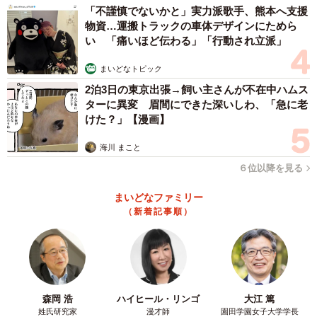
「不謹慎でないかと」実力派歌手、熊本へ支援
物資…運搬トラックの車体デザインにためら
い 「痛いほど伝わる」「行動され立派」
まいどなトピック
2泊3日の東京出張→飼い主さんが不在中ハムス
ターに異変 眉間にできた深いしわ、「急に老
けた？」【漫画】
海川 まこと
６位以降を見る
まいどなファミリー
（新着記事順）
森岡 浩
ハイヒール・リンゴ
大江 篤
姓氏研究家
漫才師
園田学園女子大学学長