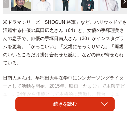
米ドラマシリーズ「SHOGUN 将軍」など、ハリウッドでも
活躍する俳優の真田広之さん（64）と、女優の手塚理美さ
んの息子で、俳優の手塚日南人さん（30）がインスタグラ
ムを更新。「かっこいい」「父親にそっくりやん」「両親
のいいところだけ掛け合わせた感じ」などの声が寄せられ
ている。
日南人さんは、早稲田大学在学中にシンガーソングライタ
ーとして活動を開始。2015年、映画「たまご」で主演デビ
ュー。24年から俳優として本格的に活動し、舞台・ミュー
ジカル・映像などで経験を重ねた。主な出演作に、富良野
続きを読む
GROUP公演「悲別2023」、ミュージカル座
「MONTAGE〜13年の夢〜」陽次役、イクルィ「眠レ、
巴」』星川役、渡辺えり古稀記念公演「鯨よ！私の手に乗