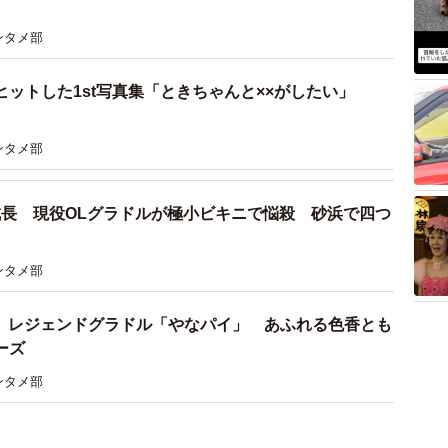
ンタメ部
ットした1st写真集「ときちゃんと××がしたい」
ンタメ部
成長 現役OLグラドルが極小ビキニで悩殺 砂浜で四つ
ンタメ部
！ レジェンドグラドル「やなパイ」 あふれる色香とも
ーズ
ンタメ部