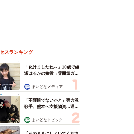
セスランキング
「化けましたね～」10歳で綾
瀬はるかの娘役→雰囲気ガラ
リの18歳に成長 「メイクで
雰囲気が」「宝塚に入れそ
まいどなメディア
う」
「不謹慎でないかと」実力派
歌手、熊本へ支援物資…運搬
トラックの車体デザインにた
めらい 「痛いほど伝わる」
まいどなトピック
「行動され立派」
「そのままにしといてくださ