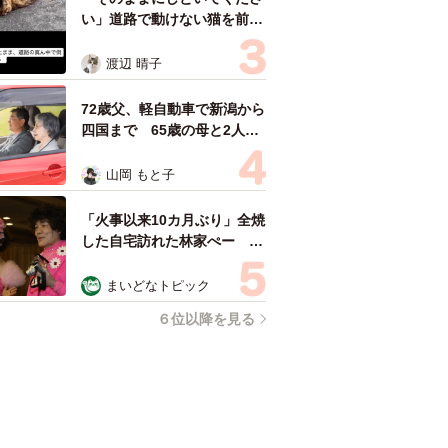
い」道路で動けない猫を前に
返された一言… 懸命に生き
ようとした4日間 「命の重
渡辺 晴子
さはみんな同じ」保護団体代
表の訴え
72歳父、軽自動車で新潟から
四国まで 65歳の母と2人で
3泊4日の旅 パーキングの休
憩まで分刻み… 「大学生で
山岡 もと子
も組まねえよ！」
「火事以来10カ月ぶり」全焼
した自宅訪れた林家ぺー 内
装も壁も取り払われスケルト
ン状態の部屋に呆然
まいどなトピック
６位以降を見る