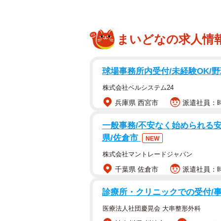
まいどなの求人情
球場事務所内受付/未経験OK/野
株式会社ベルシステム24
兵庫県 西宮市
派遣社員：時
一般事務/不安なく始められる安
県/佐倉市
NEW
株式会社マントレードジャパン
千葉県 佐倉市
派遣社員：時
診療所・クリニックでの受付/
医療法人社団慶晃会 大串整形外科