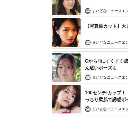
まいどなニュースエ
【写真集カット】大ヒ
まいどなニュースエ
GからHにすくすく
ん這いポーズも
まいどなニュースエ
100センチIカップ
っちり柔肌で誘惑ポ
まいどなニュースエ