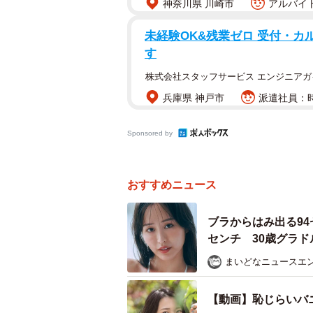
神奈川県 川崎市
アルバイト
未経験OK&残業ゼロ 受付・カ
す
株式会社スタッフサービス エンジニアガ
兵庫県 神戸市
派遣社員：時
Sponsored by
おすすめニュース
ブラからはみ出る94
センチ 30歳グラ
まいどなニュースエ
【動画】恥じらいバ