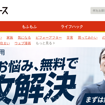
もふもふ
ライフハック
い
家族
気になる
ビフォーアフター
災害
買ってみたい
住まい
ウェブ漫画
もっと見る