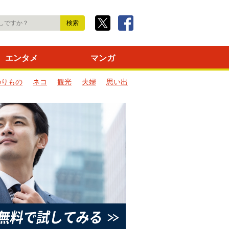
エンタメ
マンガ
のりもの
ネコ
観光
夫婦
思い出