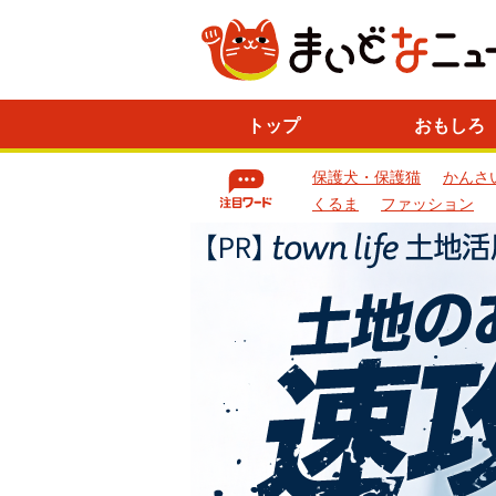
ニ
トップ
おもしろ
ュ
ー
保護犬・保護猫
かんさ
ス
一
くるま
ファッション
覧