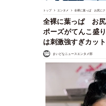
トップ
エンタメ
全裸に葉っぱ お尻にクロ
全裸に葉っぱ お
ポーズがてんこ盛り 人
は刺激強すぎカッ
まいどなニュースエンタメ部