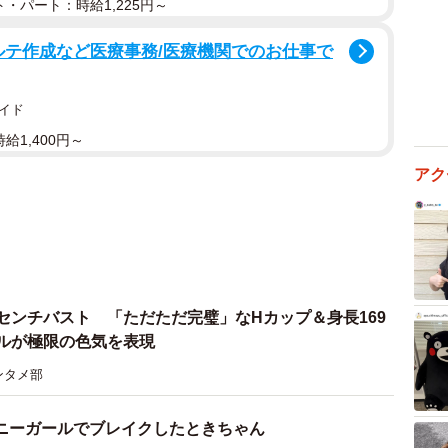
・パート：時給1,225円～
ルテ作成など医療事務/医療機関でのお仕事で
イド
給1,400円～
アク
センチバスト 「ただただ完璧」なHカップ＆身長169
ドルが極限の色気を表現
ンタメ部
ニーガールでブレイクしたときちゃん