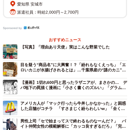
愛知県 安城市
派遣社員：時給2,000円～2,700円
Sponsored by
おすすめニュース
【写真】「理由あり天使」実はこんな野菜でした
目を疑う“商品名”に大興奮！？「紛れもなくえっち」「エ
ロいカニが水揚げされるとは」…千葉県産の“謎のカニ”に
熱視線
【漫画】1切れ600円と思ったラザニアが、まさかの… デ
パ地下の罠描く漫画に「小さく書くのズルい」「グラム売
りの闇」共感の声が続々
アメリカ人が「マック行ったら牛丼しかなかった」と困惑
した店舗がコチラ 「すさまじく紛らわしいw」「全く同
じ色使いだから」
男性上司「セで始まってスで終わるものなーんだ？」 バ
イト仲間女性の模範解答に「カッコ良すぎるだろ」「完璧