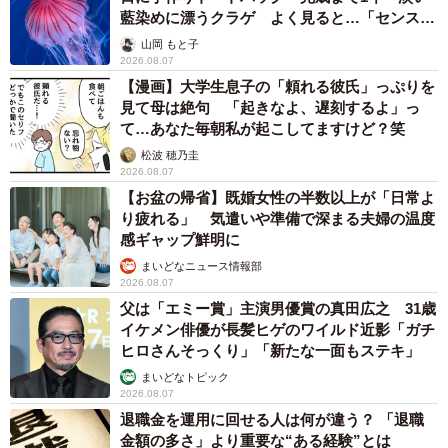
藍染めに漂うクラゲ よく見ると…「センスす
ごい」
山岡 もと子
2026.08.07
【漫画】大学生息子の「頼れる彼氏」っぷりを
見て母は絶句 「起きなよ、遅刻するよ」っ
て…あなた毎朝私が起こしてますけど？笑
松波 穂乃圭
2026.08.07
【お盆の帰省】既婚女性の半数以上が「日常よ
り疲れる」 気遣いや準備で深まる夫婦の温度
感ギャップ鮮明に
まいどなニュース情報部
2026.08.07
父は「エミー賞」主演男優賞の真田広之 31歳
イケメン俳優が長髪ヒゲのワイルド近影「ガチ
ヒロさんそっくり」「新たな一面もステキ」
まいどなトピック
2026.08.07
退職金を運用に回せる人は何が違う？ 「退職
金額の多さ」より重要な“ある経験”とは