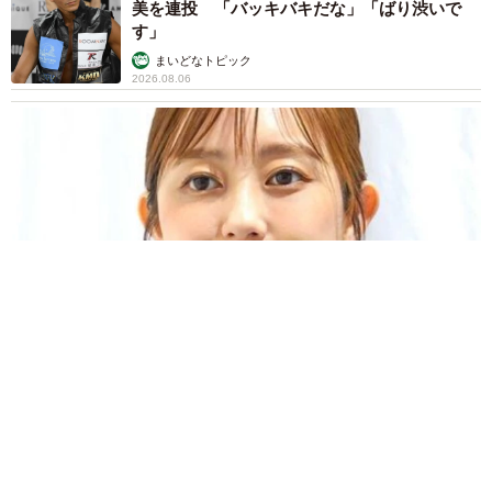
美を連投 「バッキバキだな」「ばり渋いで
す」
まいどなトピック
2026.08.06
「人生こそがバラエティー」 マレーシア移住を報告した菊地亜
美 子どもの教育考え「小学校へ入学するこのタイミングで挑
戦」
まいどなトピック
2026.08.06
京都駅をぶらぶら→ホームの隅に何やら「ドロ