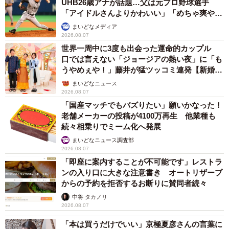
UHB26歳アナが話題…父は元プロ野球選手
「アイドルさんよりかわいい」「めちゃ爽や
か」
まいどなメディア
2026.08.07
世界一周中に3度も出会った運命的カップル
口では言えない「ジョージアの熱い夜」に「も
うやめぇや！」藤井が猛ツッコミ連発【新婚さ
ん】
まいどなニュース
2026.08.07
「国産マッチでもバズりたい」願いかなった！
老舗メーカーの投稿が4100万再生 他業種も
続々相乗りでミーム化へ発展
まいどなニュース調査部
2026.08.07
「即座に案内することが不可能です」レストラ
ンの入り口に大きな注意書き オートリザーブ
からの予約を拒否するお断りに賛同者続々
中将 タカノリ
2026.08.07
「本は買うだけでいい」京極夏彦さんの言葉に