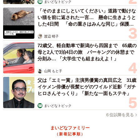
まいどなトピック
「そのままにしといてください」道路で動けな
い猫を前に返された一言… 懸命に生きようと
した4日間 「命の重さはみんな同じ」保護団
体代表の訴え
渡辺 晴子
72歳父、軽自動車で新潟から四国まで 65歳の
母と2人で3泊4日の旅 パーキングの休憩まで
分刻み… 「大学生でも組まねえよ！」
山岡 もと子
父は「エミー賞」主演男優賞の真田広之 31歳
イケメン俳優が長髪ヒゲのワイルド近影「ガチ
ヒロさんそっくり」「新たな一面もステキ」
まいどなトピック
６位以降を見る
まいどなファミリー
（新着記事順）