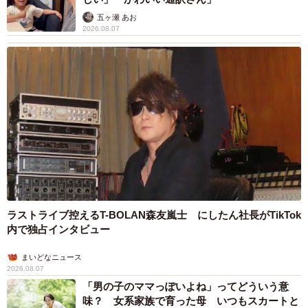
五ヶ瀬 あお
2026.08.07
ラストライブ控えるT-BOLAN森友嵐士 にしたん社長がTikTok
内で独占インタビュー
まいどなニュース
2026.08.07
「男の子のママっぽいよね」ってどういう意
味？ 女系家族で育った母 いつもスカートと