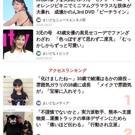
オレンジビキニでミニマムグラマラスな肢体が
大暴れ 成瀬かのん3rd DVD「ピーチライン」
まいどなニュースエンタメ部
2026.08.07
3児の母 43歳女優の肩見せコーデでファンざ
わざわ 「色っぽすぎて思わず二度見」「むっ
かしからずっと可愛い」
まいどなトピック
2026.08.07
アクセスランキング
「化けましたね～」10歳で綾瀬はるかの娘役→
雰囲気ガラリの18歳に成長 「メイクで雰囲気
が」「宝塚に入れそう」
まいどなメディア
「不謹慎でないかと」実力派歌手、熊本へ支援
物資…運搬トラックの車体デザインにためら
い 「痛いほど伝わる」「行動され立派」