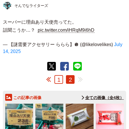
そんでなライターズ
スーパーに理由あり天使売ってた。
話聞こうか…？
pic.twitter.com/iHRqM9i6hD
— 【謎需要アクセサリー ららら】🪩 (@likelovelikes)
July
14, 2025
1
2
この記事の画像
全ての画像（全4枚）