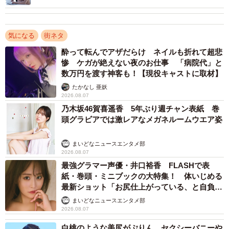
な返し！」
気になる
街ネタ
酔って転んでアザだらけ ネイルも折れて超悲
惨 ケガが絶えない夜のお仕事 「病院代」と
数万円を渡す神客も！【現役キャストに取材】
たかなし 亜妖
2026.08.07
乃木坂46賀喜遥香 5年ぶり週チャン表紙 巻
頭グラビアでは激レアなメガネルームウエア姿
まいどなニュースエンタメ部
2026.08.07
最強グラマー声優・井口裕香 FLASHで表
紙・巻頭・ミニブックの大特集！ 体いじめる
最新ショット「お尻仕上がっている、と自負し
ています」「いくつになっても理想の身体でい
まいどなニュースエンタメ部
たい」
2026.08.07
白桃のような美尻がぷりん セクシーバニーや