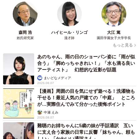
森岡 浩
ハイヒール・リンゴ
大江 篤
姓氏研究家
漫才師
園田学園女子大学学長
もっと見る
あのちゃん、雨の日のショーパン姿に「雨が似
合う」「脚めっちゃきれい！」「水も滴る良い
アーティスト」 幻想的な近影が話題
まいどなメディア
2026.08.07
【漫画】周囲の目を気にせず遊べる！洗濯物も
干せる！最近人気の戸建ての「中庭」 ところ
が…実際住んでみて分かった後悔ポイント
中瀬 えみ
2026.08.07
難聴のお姉ちゃんに5歳の妹が手話通訳 互い
に支え合う家族の日常に反響「妹ちゃん、頼も
しい」「かわいい通訳さん」