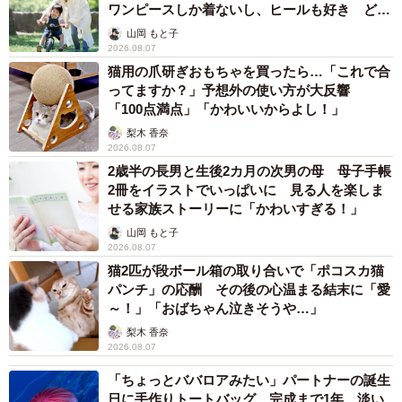
ワンピースしか着ないし、ヒールも好き どの
へんが…
山岡 もと子
2026.08.07
猫用の爪研ぎおもちゃを買ったら…「これで合
ってますか？」予想外の使い方が大反響
「100点満点」「かわいいからよし！」
梨木 香奈
2026.08.07
2歳半の長男と生後2カ月の次男の母 母子手帳
2冊をイラストでいっぱいに 見る人を楽しま
せる家族ストーリーに「かわいすぎる！」
山岡 もと子
2026.08.07
猫2匹が段ボール箱の取り合いで「ポコスカ猫
パンチ」の応酬 その後の心温まる結末に「愛
～！」「おばちゃん泣きそうや…」
梨木 香奈
2026.08.07
「ちょっとババロアみたい」パートナーの誕生
日に手作りトートバッグ 完成まで1年 淡い