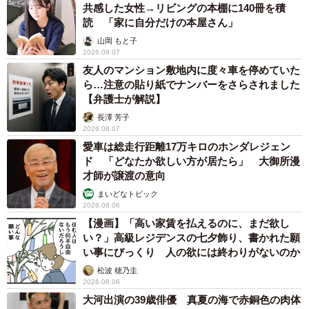
共感した女性→リビングの本棚に140冊を積
読 「家に自分だけの本屋さん」
山岡 もと子
2026.08.07
友人のマンション敷地内に度々車を停めていた
ら…注意の貼り紙でナンバーをさらされました
【弁護士が解説】
長澤 芳子
2026.08.07
愛車は総走行距離17万キロのホンダレジェン
ド 「どなたか欲しい方が居たら」 大御所漫
才師が譲渡の意向
まいどなトピック
2026.08.06
【漫画】「高い家賃を払えるのに、まだ欲し
い？」高級レジデンスの七夕飾り、書かれた願
い事にびっくり 人の欲には終わりがないのか
松波 穂乃圭
2026.08.06
大河出演の39歳俳優 真夏の海で赤銅色の肉体