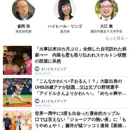
森岡 浩
ハイヒール・リンゴ
大江 篤
姓氏研究家
漫才師
園田学園女子大学学長
もっと見る
「火事以来10カ月ぶり」全焼した自宅訪れた林
4/17
家ぺー 内装も壁も取り払われスケルトン状態
の部屋に呆然
ダイエット当日をチートデイにする暴挙（矢尾いっちょさん提供）
まいどなトピック
2026.08.07
ーなおきさんはふっくらした餅屋さんが好きな設定なので
「こんなかわいい子おるん！？」大阪出身の
しょうか？
UHB26歳アナが話題…父は元プロ野球選手
「アイドルさんよりかわいい」「めちゃ爽や
か」
なおきはこのままふくよかな餅屋さんでいてほしいと思っ
まいどなメディア
2026.08.07
ています。そこら辺を深堀りしたエピソードも過去の投稿
世界一周中に3度も出会った運命的カップル
やAmazonのkindleにて無料配信していますので、ぜひみな
口では言えない「ジョージアの熱い夜」に「も
さまにお読みいただけると嬉しいです！
うやめぇや！」藤井が猛ツッコミ連発【新婚さ