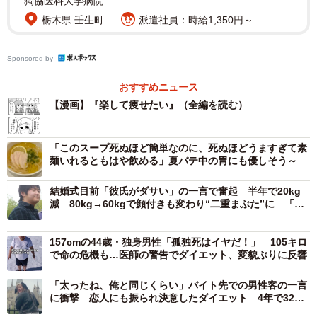
獨協医科大学病院
栃木県 壬生町
派遣社員：時給1,350円～
Sponsored by
おすすめニュース
【漫画】『楽して痩せたい』（全編を読む）
「このスープ死ぬほど簡単なのに、死ぬほどうますぎて素
麺いれるともはや飲める」夏バテ中の胃にも優しそう～
結婚式目前「彼氏がダサい」の一言で奮起 半年で20kg
減 80kg→60kgで顔付きも変わり“二重まぶた”に 「整
形？」「彼氏変えた？」と騒然
157cmの44歳・独身男性「孤独死はイヤだ！」 105キロ
で命の危機も…医師の警告でダイエット、変貌ぶりに反響
2/17
「太ったね、俺と同じくらい」バイト先での男性客の一言
に衝撃 恋人にも振られ決意したダイエット 4年で32キ
食事制限とか運動とかしないで痩せたい！（矢尾いっちょさん提供）
ロ減…XS服が“すんなり入る”体に