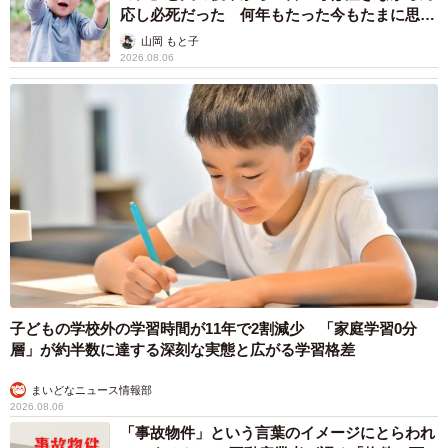
応し必死だった 何年もたった今もたまに思い
出し…
山岡 もと子
2026.08.06
子どもの学校外の学習時間が11年で2割減少 「家庭学習0分
層」が約半数に達する深刻な実態と広がる学習格差
まいどなニュース情報部
2026.08.06
「事故物件」という言葉のイメージにとらわれ