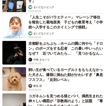
す」
＜矢尾いっちょさん関連情報＞
まいどなトピック
2026.08.06
▽X（旧Twitter）
「人生こそがバラエティー」 マレーシア移住
https://x.com/1203Yao
を報告した菊地亜美 子どもの教育考え「小学
▽電子書籍『痩せれませんよ もちやさん (全6話)』
校へ入学するこのタイミングで挑戦」
（Amazon）
まいどなトピック
2026.08.06
https://www.amazon.co.jp/dp/B0CYXGXS1X
京都駅をぶらぶら→ホームの隅に何やら「ドロ
ン」のポーズをする忍者 この暑い中いったい
なぜ？ 近づいてみたら… 「見つかるなんて
未熟」
中将 タカノリ
2026.08.06
飼い主が食べているヨーグルトをもらえなかっ
た犬さん、爆裂に拗ねた顔がかわいすぎ「鼻息
フスフス」「反則レベル」
椎名 碧
2026.08.06
コガネムシを見つめる猫とパパ、偶然生まれた
神々しい構図が「宗教画のよう」と話題 「尊
い」「ていうかライオンキング」