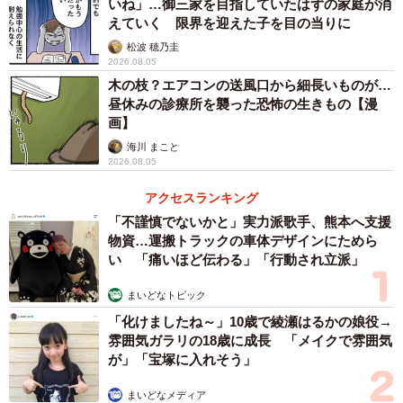
いね」…御三家を目指していたはずの家庭が消
えていく 限界を迎えた子を目の当りに
松波 穂乃圭
2026.08.05
3/17
木の枝？エアコンの送風口から細長いものが…
昼休みの診療所を襲った恐怖の生きもの【漫
ダイエットを志す者への悪魔のささやき（矢尾いっちょさん提供）
画】
ご飯に誘われて嬉しい反面、ダイエットを意識して揺れ動
海川 まこと
2026.08.05
く餅屋さん。そこでゆかりちゃんがヘルシーな鍋を提案
し、その結果、2人は鍋屋さんでデートするのでした。同作
アクセスランキング
「不謹慎でないかと」実力派歌手、熊本へ支援
について作者の矢尾さんに話を聞きました。
物資…運搬トラックの車体デザインにためら
い 「痛いほど伝わる」「行動され立派」
「痩せたい」と「ぽっちゃりでいい」の攻防戦
まいどなトピック
ーこの作品が生まれたきっかけを教えてください！
「化けましたね～」10歳で綾瀬はるかの娘役→
雰囲気ガラリの18歳に成長 「メイクで雰囲気
SNSで作品を投稿していく中で、「共感性の強い作品づく
が」「宝塚に入れそう」
り」を目指したのがきっかけです。そのうえで「痩せた
まいどなメディア
い！」という多くの人と共有できる内容で、かつ私の経験