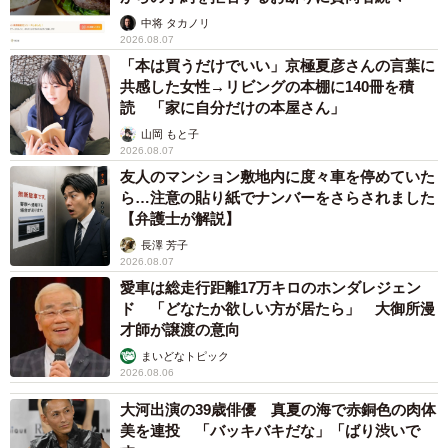
中将 タカノリ
2026.08.07
「本は買うだけでいい」京極夏彦さんの言葉に
共感した女性→リビングの本棚に140冊を積
読 「家に自分だけの本屋さん」
5/17
山岡 もと子
2026.08.07
餅屋さんにはぽっちゃりしててほしい！（矢尾いっちょさん提供）
友人のマンション敷地内に度々車を停めていた
ら…注意の貼り紙でナンバーをさらされました
ーキャラクター作りで気をつけていることなどあれば教え
【弁護士が解説】
ていただきたいです！
長澤 芳子
2026.08.07
それぞれがどういう役割で本作に関わるか、ということは
愛車は総走行距離17万キロのホンダレジェン
ド 「どなたか欲しい方が居たら」 大御所漫
意識しています。なおきくんは「ぽっちゃりでもいいじゃ
才師が譲渡の意向
ん！」という意見の代弁者、餅屋さんは「痩せて綺麗にな
まいどなトピック
りたいけどダイエットはつらい！」といった具合に、物語
2026.08.06
で何をしてほしいキャラクターかを最初に考え、そこから
大河出演の39歳俳優 真夏の海で赤銅色の肉体
発展させていくことが多いです。
美を連投 「バッキバキだな」「ばり渋いで