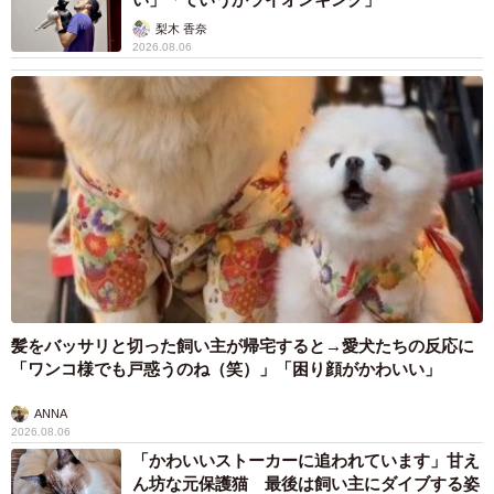
梨木 香奈
2026.08.06
髪をバッサリと切った飼い主が帰宅すると→愛犬たちの反応に
「ワンコ様でも戸惑うのね（笑）」「困り顔がかわいい」
ANNA
2026.08.06
「かわいいストーカーに追われています」甘え
ん坊な元保護猫 最後は飼い主にダイブする姿