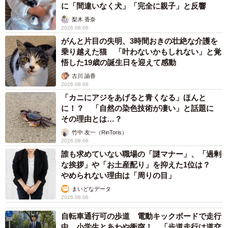
に「間違いなく犬」「完全に親子」と反響
梨木 香奈
2026.08.06
がんと片目の失明、3時間おきの壮絶な介護を
乗り越えた猫 「叶わないかもしれない」と覚
悟した19歳の誕生日を迎えて感動
古川 諭香
2026.08.06
「カニにアジをあげると青くなる」ほんと
に！？ 「自然の染色技術が凄い」と話題に
その理由とは…？
竹中 友一（RinToris）
2026.08.06
誰も求めていない職場の「謎マナー」、「過剰
な挨拶」や「お土産配り」を抑えた1位は？
やめられない理由は「周りの目」
まいどなデータ
2026.08.06
自転車通行可の歩道 電動キックボードで走行
中、小学生とあわや衝突！ 「歩道走行は道交