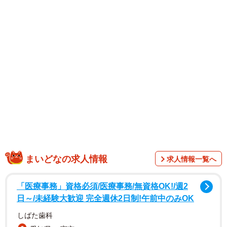
1/17
誰もが思うダイエットの理想を叫ぶ餅屋さん（矢尾いっちょさん提供）
まいどなの求人情報
求人情報一覧へ
「医療事務」資格必須/医療事務/無資格OK!/週2
日～/未経験大歓迎 完全週休2日制!午前中のみOK
しばた歯科