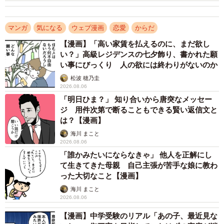
そこへ現れたのが餅屋さんの想い人のなおき君は、ダイエ
マンガ
気になる
ウェブ漫画
恋愛
からだ
ットの話を聞いたにもかかわらず「美味しいラーメン屋を
見つけた」と誘惑するような提案をします。さらに、減量
【漫画】「高い家賃を払えるのに、まだ欲し
い？」高級レジデンスの七夕飾り、書かれた願
中にあえて食事制限をなくすチートデイを今日にすればと
い事にびっくり 人の欲には終わりがないのか
まで言い出すのでした。本来、減量初日にやっても意味が
松波 穂乃圭
ないことは理解していますが、なおき君は餅屋さんにぽっ
2026.08.06
「明日ひま？」 知り合いから唐突なメッセー
ちゃりしていて欲しいと思っており、なんとかダイエット
ジ 用件次第で断ることもできる賢い返信文と
を阻止しようとします。
は？【漫画】
海川 まこと
2026.08.06
「誰かみたいにならなきゃ」 他人を正解にし
て生きてきた母親 自己主張が苦手な娘に教わ
った大切なこと【漫画】
海川 まこと
2026.08.06
【漫画】中学受験のリアル「あの子、最近見な