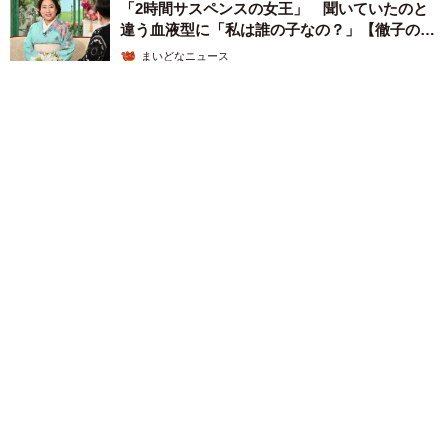
「2時間サスペンスの女王」 聞いていたのと
違う血液型に「私は誰の子なの？」【徹子の部
屋】
まいどなニュース
2026.08.06
「わぁ…姐さん…」「永遠にお美しい」 大女優岩下志麻さ
ん、写真家のインスタに登場
まいどなメディア
2026.08.05
「ふざけてません…真剣です」京都の老舗和菓