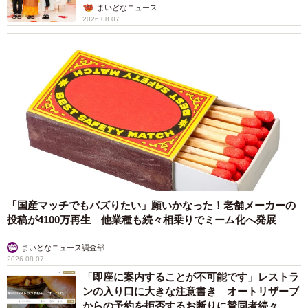
ん】
まいどなニュース
2026.08.07
「国産マッチでもバズりたい」願いかなった！老舗メーカーの
投稿が4100万再生 他業種も続々相乗りでミーム化へ発展
まいどなニュース調査部
2026.08.07
「即座に案内することが不可能です」レストラ
ンの入り口に大きな注意書き オートリザーブ
からの予約を拒否するお断りに賛同者続々