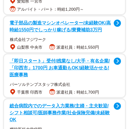
愛知県 一宮市
アルバイト・パート：時給1,200円～
電子部品の製造マシンオペレーター/未経験OK/高
時給1550円でしっかり稼げる/寮費補助3万円
株式会社フジワーク
物語は主人公・餅屋さんがダイエットを決意する場面から
山梨県 中央市
派遣社員：時給1,550円
始まります。会社の後輩・ゆかりちゃんに食事制限や運動
「即日スタート」受付/残業なし/大手・有名企業/
を勧められたものの「楽して痩せたいの！」と強い意志を
「印西市」1700円 お車通勤もOK!経験活かせる!
見せる餅屋さん。
医療事務
パーソルテンプスタッフ株式会社
千葉県 印西市
派遣社員：時給1,700円
総合病院内でのデータ入力業務/主婦・主夫歓迎/
シフト相談可/医師事務作業/社会保険完備/未経験
OK