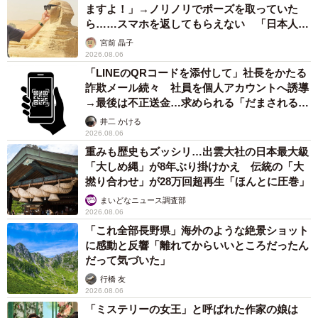
ますよ！」→ノリノリでポーズを取っていた
ら……スマホを返してもらえない 「日本人は
カモ代表かも」「私は6時間で3万円払った」
宮前 晶子
2026.08.06
「LINEのQRコードを添付して」社長をかたる
詐欺メール続々 社員を個人アカウントへ誘導
→最後は不正送金…求められる「だまされる前
提」の対策
井二 かける
2026.08.06
重みも歴史もズッシリ…出雲大社の日本最大級
「大しめ縄」が8年ぶり掛けかえ 伝統の「大
撚り合わせ」が28万回超再生「ほんとに圧巻」
まいどなニュース調査部
2026.08.06
「これ全部長野県」海外のような絶景ショット
に感動と反響「離れてからいいところだったん
だって気づいた」
行橋 友
2026.08.06
「ミステリーの女王」と呼ばれた作家の娘は