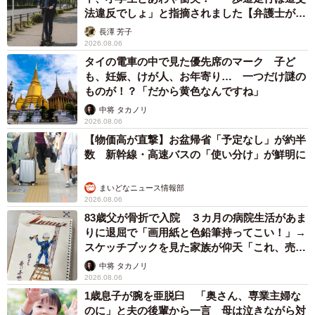
法違反でしょ」と指摘されました【弁護士が解
説】
長澤 芳子
2026.08.06
タイの電車の中で見た優先席のマーク 子ど
も、妊娠、けが人、お年寄り… 一つだけ謎の
ものが！？「だから黄色なんですね」
中将 タカノリ
2026.08.06
【物価高が直撃】お盆帰省「予定なし」が約半
数 新幹線・高速バスの「使い分け」が鮮明に
まいどなニュース情報部
2026.08.06
83歳父が骨折で入院 ３カ月の病院生活があま
りに退屈で「画用紙と色鉛筆持ってこい！」→
スケッチブックを見た家族が仰天「これ、売れ
ますよ…」
中将 タカノリ
2026.08.06
1歳息子が腕を亜脱臼 「奥さん、専業主婦な
のに」と夫の後輩から一言 母は泣きながら対