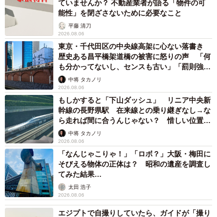
ていませんか？ 不動産業者が語る「物件の可
能性」を閉ざさないために必要なこと
平藤 清刀
2026.08.06
東京・千代田区の中央線高架に心ない落書き
歴史ある昌平橋架道橋の被害に怒りの声 「何
も分かってないし、センスも古い」「罰則強化
して」
中将 タカノリ
2026.08.06
もしかすると「下山ダッシュ」 リニア中央新
幹線の長野県駅 在来線との乗り継ぎなし→な
ら走れば間に合うんじゃない？ 惜しい位置関
係が反響
中将 タカノリ
2026.08.06
「なんじゃこりゃ！」「ロボ？」大阪・梅田に
そびえる物体の正体は？ 昭和の遺産を調査し
てみた結果…
太田 浩子
2026.08.06
エジプトで自撮りしていたら、ガイドが「撮り