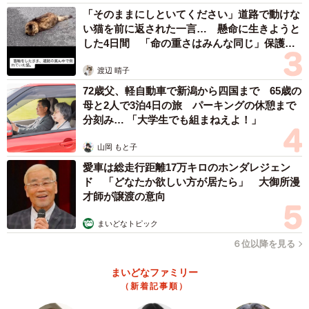
「そのままにしといてください」道路で動けな
をふんだんに盛り込めそうだと思い、今作が生まれまし
い猫を前に返された一言… 懸命に生きようと
た。
した4日間 「命の重さはみんな同じ」保護団
体代表の訴え
渡辺 晴子
72歳父、軽自動車で新潟から四国まで 65歳の
母と2人で3泊4日の旅 パーキングの休憩まで
分刻み… 「大学生でも組まねえよ！」
山岡 もと子
愛車は総走行距離17万キロのホンダレジェン
ド 「どなたか欲しい方が居たら」 大御所漫
才師が譲渡の意向
まいどなトピック
６位以降を見る
まいどなファミリー
（新着記事順）