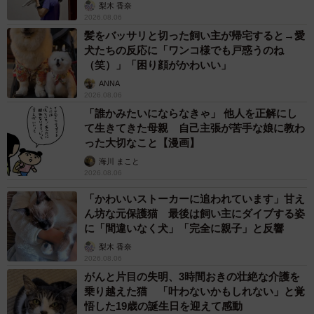
梨木 香奈
2026.08.06
髪をバッサリと切った飼い主が帰宅すると→愛
犬たちの反応に「ワンコ様でも戸惑うのね
（笑）」「困り顔がかわいい」
ANNA
2026.08.06
「誰かみたいにならなきゃ」 他人を正解にし
て生きてきた母親 自己主張が苦手な娘に教わ
った大切なこと【漫画】
海川 まこと
2026.08.06
「かわいいストーカーに追われています」甘え
ん坊な元保護猫 最後は飼い主にダイブする姿
に「間違いなく犬」「完全に親子」と反響
梨木 香奈
2026.08.06
がんと片目の失明、3時間おきの壮絶な介護を
乗り越えた猫 「叶わないかもしれない」と覚
悟した19歳の誕生日を迎えて感動