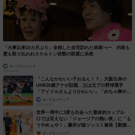
ちなみに撮影時に使用した機材については「使用したカ
メラはオリンパスの『OM SYSTEM OM-1 Mark II』でレン
ズは通称『サンヨン』(「300mm F4」の望遠レンズ) で、手
持ち撮影です」（ポークジンジャーさん）とのことで、離
れた場所から撮影されたのだということが分かりますね。
「火事以来10カ月ぶり」全焼した自宅訪れた林家ぺー 内装も
壁も取り払われスケルトン状態の部屋に呆然
「予想外の反響」
まいどなトピック
2026.08.07
話題になったカワセミさんは「食べ終わって飛んで行く
「こんなかわいい子おるん！？」大阪出身の
まで15分くらいは観察できました」とポークジンジャーさ
UHB26歳アナが話題…父は元プロ野球選手
んは話します。
「アイドルさんよりかわいい」「めちゃ爽や
か」
まいどなメディア
2026.08.07
「飛び出しの写真を投稿しようと思っていたのですが、カ
世界一周中に3度も出会った運命的カップル
ワセミの向きや背景が芳しくなかったので仕方なく魚をく
口では言えない「ジョージアの熱い夜」に「も
わえている写真をあげることにしました。でも平凡なつま
うやめぇや！」藤井が猛ツッコミ連発【新婚さ
らない感じだったので、たまたま食後の姿も一緒に並べて
ん】
まいどなニュース