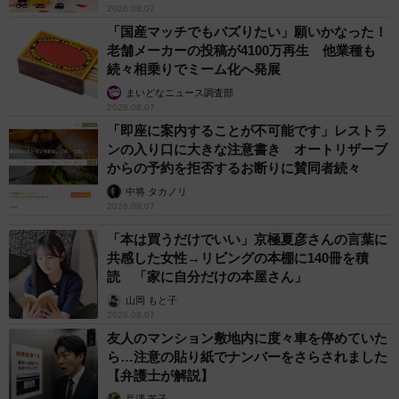
2026.08.07
投稿したところ…という流れでした」と今回の投稿の経緯
「国産マッチでもバズりたい」願いかなった！
を語りました。
老舗メーカーの投稿が4100万再生 他業種も
続々相乗りでミーム化へ発展
そのうえで「そんなに美しい画像でもないのでこのよう
まいどなニュース調査部
な反響は予想外で嬉しい驚きでした。注視すれば大きくな
2026.08.07
「即座に案内することが不可能です」レストラ
ってるのは明白ではあるものの、皆さん意外にしっかり画
ンの入り口に大きな注意書き オートリザーブ
像を見ているんだなと思いました」（ポークジンジャーさ
からの予約を拒否するお断りに賛同者続々
ん）と自身が撮影した写真に大きな反響があったことへの
中将 タカノリ
2026.08.07
喜びを話しています。
「本は買うだけでいい」京極夏彦さんの言葉に
カワセミ、でっかいの丸呑みして気持ちでかくなった🧐
共感した女性→リビングの本棚に140冊を積
読 「家に自分だけの本屋さん」
pic.twitter.com/URiCVzKmBI
山岡 もと子
2026.08.07
— ポークジンジャー (@porkginjer)
August 4, 2025
友人のマンション敷地内に度々車を停めていた
ら…注意の貼り紙でナンバーをさらされました
ぜひぜひ。びたん、びたんしてからの頭から丸呑みでした
【弁護士が解説】
＾＾
pic.twitter.com/0X1ajoLsEB
長澤 芳子