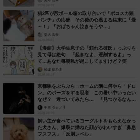
（@porkginjer）さんは約4年前よりバードウォッチングを
2026.08.07
開始したといいます。現在は神奈川県西部の相模湾沿岸の
猫2匹が段ボール箱の取り合いで「ポコスカ猫
パンチ」の応酬 その後の心温まる結末に「愛
「西湘（せいしょう） 」に在住し森林や海に囲まれた環境
～！」「おばちゃん泣きそうや…」
でさまざまな鳥を見る生活を送っているのだそう。
梨木 香奈
2026.08.07
「狩り」を撮るつもりだったけど…
【漫画】大学生息子の「頼れる彼氏」っぷりを
見て母は絶句 「起きなよ、遅刻するよ」っ
ポークジンジャーさんにこの2枚の写真を撮った時のこと
て…あなた毎朝私が起こしてますけど？笑
をお聞きすると「日頃、カルガモ親子やサギなどを見てい
松波 穂乃圭
2026.08.07
る近所の川で撮りました」とのことでした。
京都駅をぶらぶら→ホームの隅に何やら「ドロ
「狩りをするカワセミを撮ってみたいと思い探したのです
ン」のポーズをする忍者 この暑い中いったい
なぜ？ 近づいてみたら… 「見つかるなんて
が見つかりませんでした。そして最近、カワセミが羽繕い
未熟」
中将 タカノリ
などで休憩する場所まで来たところ、魚をくわえたこのカ
2026.08.06
ワセミが飛んで来ました」といいます。
飼い主が食べているヨーグルトをもらえなかっ
た犬さん、爆裂に拗ねた顔がかわいすぎ「鼻息
フスフス」「反則レベル」
さらに「狩りは見れませんでしたが、食べるところや飛び