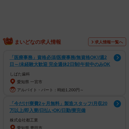
1/6
【ビフォー写真】いただきます！（画像提供：ポークジンジャーさん）
まいどなの求人情報
求人情報一覧へ
「医療事務」資格必須/医療事務/無資格OK!/週2
日～/未経験大歓迎 完全週休2日制!午前中のみOK
しばた歯科
愛知県 一宮市
アルバイト・パート：時給1,200円～
「今だけ!寮費2ヶ月無料」製造スタッフ/月収20
万以上/即入寮/日払いOK/日勤/寮完備
株式会社都工業
愛知県 豊田市