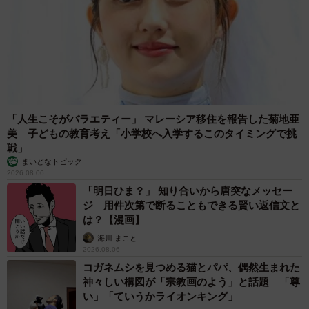
「人生こそがバラエティー」 マレーシア移住を報告した菊地亜
美 子どもの教育考え「小学校へ入学するこのタイミングで挑
戦」
まいどなトピック
2026.08.06
「明日ひま？」 知り合いから唐突なメッセー
ジ 用件次第で断ることもできる賢い返信文と
は？【漫画】
海川 まこと
2026.08.06
コガネムシを見つめる猫とパパ、偶然生まれた
神々しい構図が「宗教画のよう」と話題 「尊
い」「ていうかライオンキング」