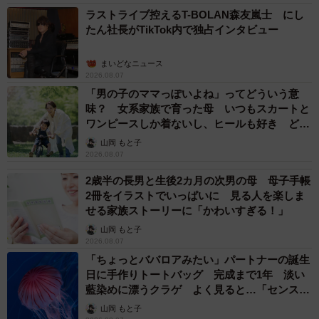
ラストライブ控えるT-BOLAN森友嵐士 にし
5/6
たん社長がTikTok内で独占インタビュー
さっそうと飛び立っていくカワセミさん（画像提供：ポークジンジャー
まいどなニュース
さん
2026.08.07
「男の子のママっぽいよね」ってどういう意
味？ 女系家族で育った母 いつもスカートと
ワンピースしか着ないし、ヒールも好き どの
へんが…
山岡 もと子
2026.08.07
2歳半の長男と生後2カ月の次男の母 母子手帳
2冊をイラストでいっぱいに 見る人を楽しま
せる家族ストーリーに「かわいすぎる！」
山岡 もと子
2026.08.07
「ちょっとババロアみたい」パートナーの誕生
日に手作りトートバッグ 完成まで1年 淡い
藍染めに漂うクラゲ よく見ると…「センスす
ごい」
山岡 もと子