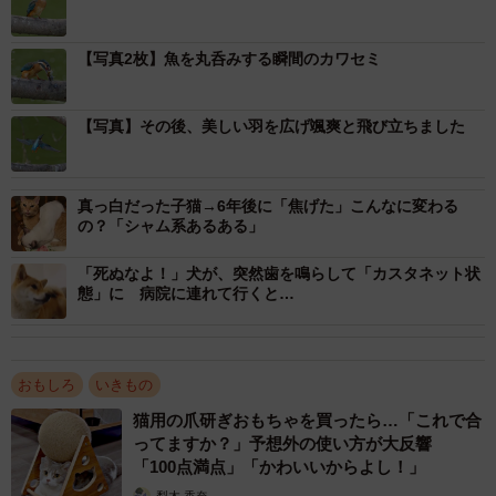
ほぼ身の丈と変わらない大きさの魚を「丸呑み」するカ
【写真2枚】魚を丸呑みする瞬間のカワセミ
ワセミさんのビフォーアフターの姿を撮影した2枚の写真が
「X」で話題です。肉眼でも2枚目の写真は身幅が横に広が
ったように見えますが、カワセミさんはこの後、涼しい顔
【写真】その後、美しい羽を広げ颯爽と飛び立ちました
で飛んで行ったというのだから驚きです…!!
真っ白だった子猫→6年後に「焦げた」こんなに変わる
そのコバルトブルーの美しい羽色から「空飛ぶ宝石」と
の？「シャム系あるある」
もいわれる優美な野鳥、カワセミさんの大食漢ぶりが多く
の人の心をとらえたらしく、投稿には記事執筆時点で「7.2
「死ぬなよ！」犬が、突然歯を鳴らして「カスタネット状
態」に 病院に連れて行くと…
万件」もの「いいね」がつきました。
リプライ欄には「こんばんは 体に対してこの魚の大きさは
おもしろ
いきもの
凄いですね w」「丸くなってますねー!!」「ドヤ顔に見えち
猫用の爪研ぎおもちゃを買ったら…「これで合
ゃう2まいめ」などの声が寄せられています。
ってますか？」予想外の使い方が大反響
「100点満点」「かわいいからよし！」
写真を撮影・投稿した「ポークジンジャー」
梨木 香奈