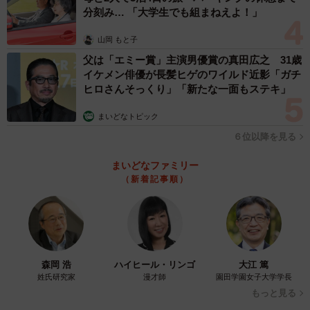
分刻み… 「大学生でも組まねえよ！」
山岡 もと子
父は「エミー賞」主演男優賞の真田広之 31歳
イケメン俳優が長髪ヒゲのワイルド近影「ガチ
ヒロさんそっくり」「新たな一面もステキ」
まいどなトピック
６位以降を見る
まいどなファミリー
（新着記事順）
3/6
アグレッシブ…!!（画像提供：ポークジンジャーさん）
森岡 浩
ハイヒール・リンゴ
大江 篤
姓氏研究家
漫才師
園田学園女子大学学長
もっと見る