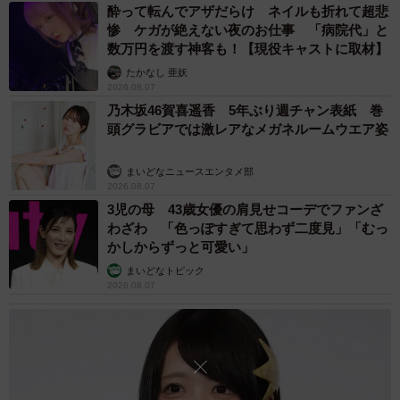
酔って転んでアザだらけ ネイルも折れて超悲
惨 ケガが絶えない夜のお仕事 「病院代」と
数万円を渡す神客も！【現役キャストに取材】
たかなし 亜妖
2026.08.07
乃木坂46賀喜遥香 5年ぶり週チャン表紙 巻
頭グラビアでは激レアなメガネルームウエア姿
まいどなニュースエンタメ部
2026.08.07
3児の母 43歳女優の肩見せコーデでファンざ
わざわ 「色っぽすぎて思わず二度見」「むっ
かしからずっと可愛い」
4/6
まいどなトピック
2026.08.07
さらにアグレッシブ…!!（画像提供：ポークジンジャーさん）
食後に飛ぶ姿も
さらにポークジンジャーさん「
食後に枝から枝へと飛び
移るカワセミ。 若干重そうな気もします
」というひと言と