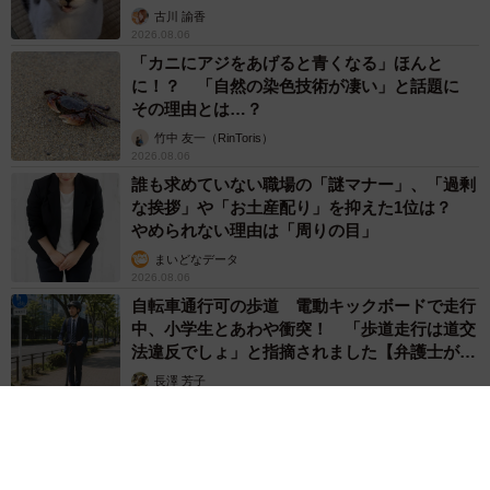
古川 諭香
2026.08.06
「カニにアジをあげると青くなる」ほんと
に！？ 「自然の染色技術が凄い」と話題に
その理由とは…？
竹中 友一（RinToris）
2026.08.06
誰も求めていない職場の「謎マナー」、「過剰
な挨拶」や「お土産配り」を抑えた1位は？
やめられない理由は「周りの目」
まいどなデータ
2026.08.06
自転車通行可の歩道 電動キックボードで走行
中、小学生とあわや衝突！ 「歩道走行は道交
法違反でしょ」と指摘されました【弁護士が解
説】
長澤 芳子
2026.08.06