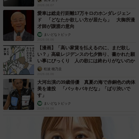
2026.08.07
— ポークジンジャー (@porkginjer)
August 4, 2025
愛車は総走行距離17万キロのホンダレジェン
ド 「どなたか欲しい方が居たら」 大御所漫
食後に枝から枝へと飛び移るカワセミ。
才師が譲渡の意向
若干重そうな気もします😅
pic.twitter.com/TOOoi4Pbtc
まいどなトピック
2026.08.06
— ポークジンジャー (@porkginjer)
August 5, 2025
【漫画】「高い家賃を払えるのに、まだ欲し
い？」高級レジデンスの七夕飾り、書かれた願
い事にびっくり 人の欲には終わりがないのか
松波 穂乃圭
2026.08.06
大河出演の39歳俳優 真夏の海で赤銅色の肉体
美を連投 「バッキバキだな」「ばり渋いで
す」
まいどなトピック
2026.08.06