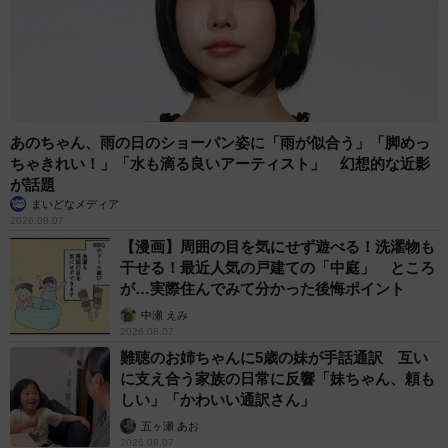
ともにひらりと優雅に飛翔する姿をとらえた写真も続けて
ポストしています。
あのちゃん、雨の日のショーパン姿に「雨が似合う」「脚めっ
ちゃきれい！」「水も滴る良いアーティスト」 幻想的な近影
が話題
まいどなメディア
2026.08.07
【漫画】周囲の目を気にせず遊べる！洗濯物も
干せる！最近人気の戸建ての「中庭」 ところ
が…実際住んでみて分かった後悔ポイント
中瀬 えみ
2026.08.07
難聴のお姉ちゃんに5歳の妹が手話通訳 互い
に支え合う家族の日常に反響「妹ちゃん、頼も
しい」「かわいい通訳さん」
五ヶ瀬 あお
2026.08.07