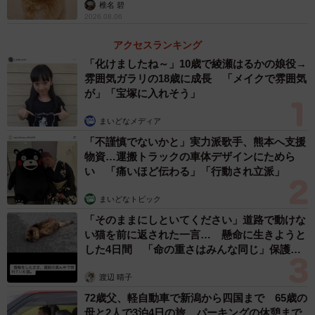
椎名 碧
出しが撮れたので満足な鳥見になりました」と当日をふり
2026.08.06
返りました。
アクセスランキング
カメラは「丸呑み」の瞬間もとらえていた…!!
「化けましたね～」10歳で綾瀬はるかの娘役→
雰囲気ガラリの18歳に成長 「メイクで雰囲気
投稿に寄せられた「これ面白いですよ 初心者探鳥会で紹
が」「宝塚に入れそう」
介したらみんな驚くと思う（笑）」というリプライに「
ぜ
まいどなメディア
ひぜひ。びたん、びたんしてからの頭から丸呑みでした＾
「不謹慎でないかと」実力派歌手、熊本へ支援
＾
」という答えとともに、ポークジンジャーさんは、魚を
物資…運搬トラックの車体デザインにためら
くちばしにくわえ木の枝にたたきつけ、頭から吞み込んで
い 「痛いほど伝わる」「行動され立派」
いくカワセミさんの様子も撮影、投稿しています。
まいどなトピック
「そのままにしといてください」道路で動けな
い猫を前に返された一言… 懸命に生きようと
した4日間 「命の重さはみんな同じ」保護団
体代表の訴え
渡辺 晴子
72歳父、軽自動車で新潟から四国まで 65歳の
母と2人で3泊4日の旅 パーキングの休憩まで