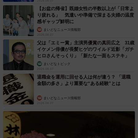
2026.08.07
【お盆の帰省】既婚女性の半数以上が「日常よ
り疲れる」 気遣いや準備で深まる夫婦の温度
感ギャップ鮮明に
6/6
まいどなニュース情報部
2026.08.07
「若干（身体が）重そうな気もします」というひと言とともに投稿され
父は「エミー賞」主演男優賞の真田広之 31歳
た写真。軽やかに飛んでいるように見えますが…!?（画像提供：ポークジ
イケメン俳優が長髪ヒゲのワイルド近影「ガチ
ンジャーさん
ヒロさんそっくり」「新たな一面もステキ」
まいどなトピック
使用した機材は
2026.08.07
ただ、ポークジンジャーさんは「魚がかなり大きめであ
退職金を運用に回せる人は何が違う？ 「退職
金額の多さ」より重要な“ある経験”とは
ることや、食べた後に大きくなっているのに気付いたのは
家で写真を確認する時です」といいます。
まいどなニュース情報部
2026.08.07
その理由について「ある程度距離もありますし、撮影の設
定を変更したり撮った写真を確認しながらだと、その場で
はあまり十分な観察ができないんです」と撮影時の状況を
教えてくれました。