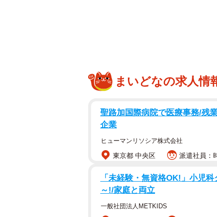
地形や鉱物の魅力に参加者が触れて
薭田野町の桜天満宮を５月１８日、
熱で変成した鉱物。この一帯は特に
まいどなの求人情
聖路加国際病院で医療事務/残業
企業
ヒューマンリソシア株式会社
東京都 中央区
派遣社員：時
「未経験・無資格OK!」小児科ク
～!/家庭と両立
一般社団法人METKIDS