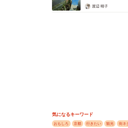
渡辺 晴子
気になるキーワード
おもしろ
京都
行きたい
観光
街ネ