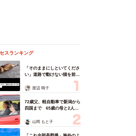
セスランキング
「そのままにしといてくださ
い」道路で動けない猫を前に
返された一言… 懸命に生き
ようとした4日間 「命の重
渡辺 晴子
さはみんな同じ」保護団体代
表の訴え
72歳父、軽自動車で新潟から
四国まで 65歳の母と2人で
3泊4日の旅 パーキングの休
憩まで分刻み… 「大学生で
山岡 もと子
も組まねえよ！」
「これ全部長野県」海外のよ