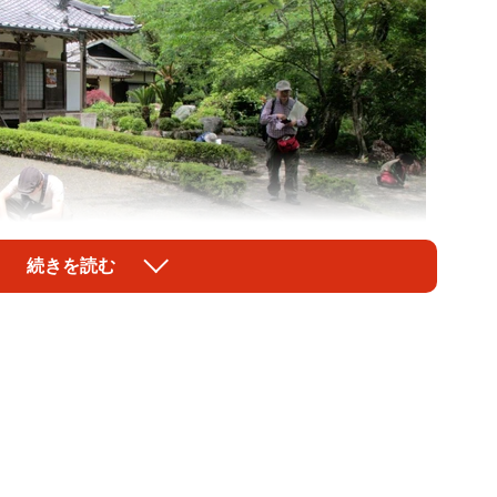
続きを読む
1/2
を探す参加者ら（亀岡市薭田野町・積善寺）
（京都市右京区京北）が４年ほど前から企画。龍谷大
（５０）と立命館高の貴治康夫さん（６８）の引率で、