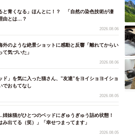
ると青くなる」ほんとに！？ 「自然の染色技術が凄
理由とは…？
）
2026.08.06
海外のような絶景ショットに感動と反響「離れてからい
って気づいた」
2026.08.06
ッド」を気に入った猫さん、”友達”をヨイショヨイショ
いでおもてなし
2026.08.05
…姉妹猫がひとつのベッドにぎゅうぎゅう詰め状態！
はみ出てる（笑）」「幸せつまってます」
2026.08.05