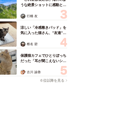
うな絶景ショットに感動と反
響「離れてからいいところだ
ったんだって気づいた」
行橋 友
涼しい「冷感敷きパッド」を
気に入った猫さん、”友達”を
ヨイショヨイショとご招待、
毛づくろいでおもてなし
椎名 碧
保護猫カフェでひとりぼっち
だった「耳が聞こえないシニ
ア猫」と運命の出会い→重度
のペットロスで適応障害だっ
古川 諭香
た女性の人生が一変
６位以降を見る