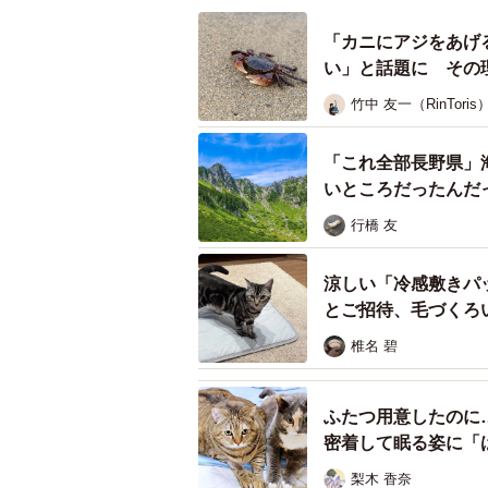
「カニにアジをあげ
い」と話題に その
竹中 友一（RinToris
「これ全部長野県」
いところだったんだ
行橋 友
涼しい「冷感敷きパ
とご招待、毛づくろ
椎名 碧
ふたつ用意したのに
密着して眠る姿に「
梨木 香奈