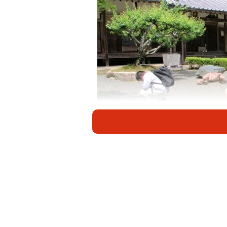
境内に落ちている桜石
地学部は、研修施設「あうる京北」
などで地質学を教える三上禎次さん