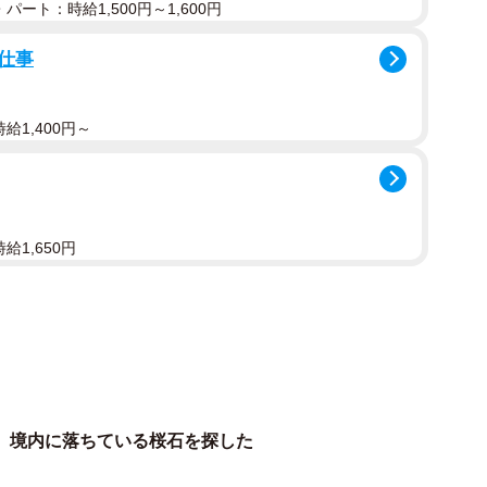
パート：時給1,500円～1,600円
仕事
2/2
給1,400円～
径１センチ以下の小さな石に、花びら状の模様がある
品を見て、祭神・菅原道真の神徳で生じた伝承を学ん
した。１センチ以下の粒が見つかり、自然の美に触れ
給1,650円
では亀岡名産の砥石の手触りを確かめ、余部町の曽我
観察した。
さん。貴治さんも「信仰や産業とも関わってくる領域
、境内に落ちている桜石を探した