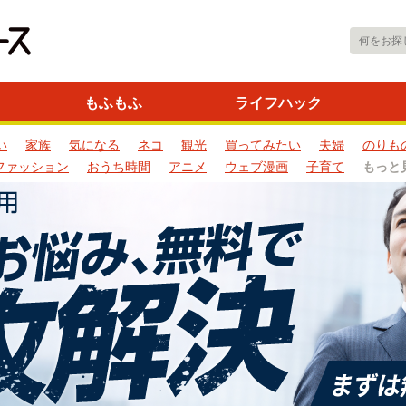
もふもふ
ライフハック
い
家族
気になる
ネコ
観光
買ってみたい
夫婦
のりも
ファッション
おうち時間
アニメ
ウェブ漫画
子育て
もっと