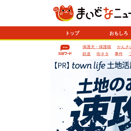
ニ
トップ
おもしろ
ュ
ー
保護犬・保護猫
かんさ
ス
一
鉄道
街ネタ
事件
覧