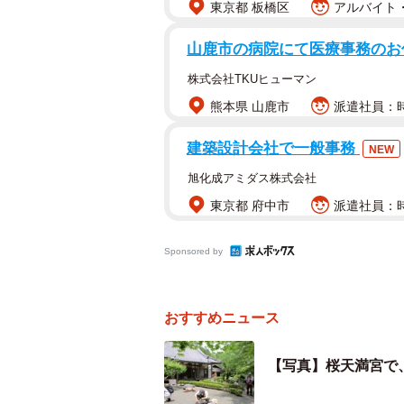
東京都 板橋区
アルバイト・
山鹿市の病院にて医療事務のお
株式会社TKUヒューマン
熊本県 山鹿市
派遣社員：時
積善寺で展示している桜石。直
建築設計会社で一般事務
NEW
桜天満宮を境内に含む積善寺で展示
旭化成アミダス株式会社
だ後、地表に目をこらして桜石を探
東京都 府中市
派遣社員：時
た。
Sponsored by
宮前町の「天然砥石［といし］館」
谷川周辺でも扇状地や段丘の地形を
おすすめニュース
「地学に親しむきっかけに」と三上
横断的な面白さがある」と話した。
【写真】桜天満宮で