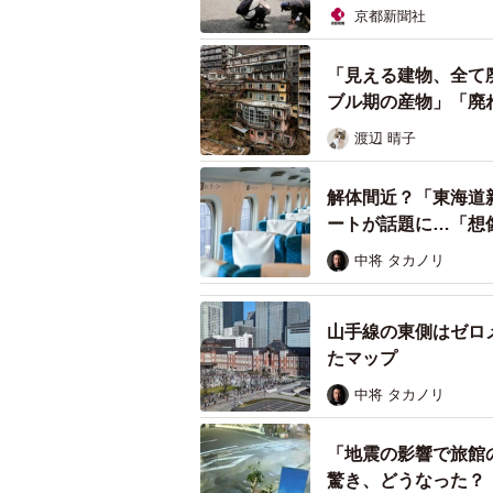
京都新聞社
「見える建物、全て
ブル期の産物」「廃
渡辺 晴子
解体間近？「東海道
ートが話題に…「想
中将 タカノリ
山手線の東側はゼロ
たマップ
中将 タカノリ
「地震の影響で旅館
驚き、どうなった？