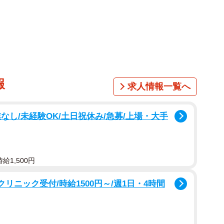
いる。
約２０人で訪ねた。桜石は、泥質の堆積岩がマグマの
良質なものが見られ、国天然記念物に指定されている。
報
求人情報一覧へ
なし/未経験OK/土日祝休み/急募/上場・大手
給1,500円
リニック受付/時給1500円～/週1日・4時間