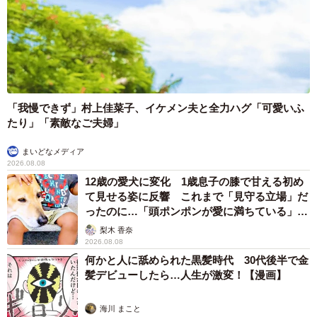
「我慢できず」村上佳菜子、イケメン夫と全力ハグ「可愛いふ
たり」「素敵なご夫婦」
まいどなメディア
2026.08.08
12歳の愛犬に変化 1歳息子の膝で甘える初め
6/11
て見せる姿に反響 これまで「見守る立場」だ
ったのに…「頭ポンポンが愛に満ちている」
新たな猫生を歩み始めたちびすけくん（画像提供：あるくきくらげさ
「尊…」
梨木 香奈
ん）
2026.08.08
何かと人に舐められた黒髪時代 30代後半で金
6月から、ちびすけくんは里親さんのもとへ。トライアル期
髪デビューしたら…人生が激変！【漫画】
間を過ごしています。
海川 まこと