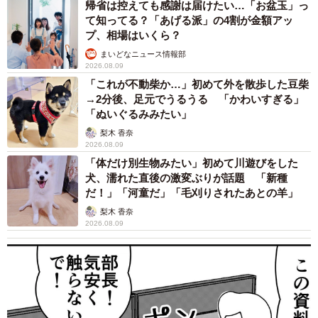
帰省は控えても感謝は届けたい…「お盆玉」っ
した。ただ、1日に4～5回ミルクをあげるため、仕事を時短
て知ってる？「あげる派」の4割が金額アッ
にしたり、夜中まで起きてお世話したりと少しだけ苦労し
プ、相場はいくら？
ました」
まいどなニュース情報部
2026.08.09
「これが不動柴か…」初めて外を散歩した豆柴
1週間もしないうちに、離乳食もスタート。ところが、ちび
→2分後、足元でうるうる 「かわいすぎる」
すけくんは“ただの子猫”ではなかったようです。
「ぬいぐるみみたい」
梨木 香奈
「最初は必死に食べていたんですが、5日もすると気に入ら
2026.08.09
ないご飯に砂かけの仕草をして…。『なんて我の強い子な
「体だけ別生物みたい」初めて川遊びをした
犬、濡れた直後の激変ぶりが話題 「新種
の！？』と驚きましたが、あまりにかわいくて笑っちゃい
だ！」「河童だ」「毛刈りされたあとの羊」
ました」
梨木 香奈
2026.08.09
その後、血液検査を終えたちびすけくんは、先住猫たちと
の“対面”も果たします。
「怒られながらも、少し遊んでもらったりして、上手に生
活しています」