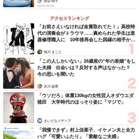
渡辺 晴子
2026.08.04
必死にミルクを飲む姿に、思わず笑顔がこぼれた
アクセスランキング
「お前さえいなければ金賞取れてた！」高校時
代の演奏会がトラウマ……責められた学生は楽
器修理職人に 10年後再会した因縁の相手から
思わぬ申し出【漫画】
海川 まこと
「この人しかいない」26歳差の“年の差婚”をし
た夫婦 出会いは？反対する声はなかった？
今の思いを聞いた
古川 諭香
「ウソだろ」体重130kgの女性芸人オダウエダ
植田 大学時代のほっそり姿に「マジで」
まいどなメディア
「我慢できず」村上佳菜子、イケメン夫と全力
ハグ「可愛いふたり」「素敵なご夫婦」