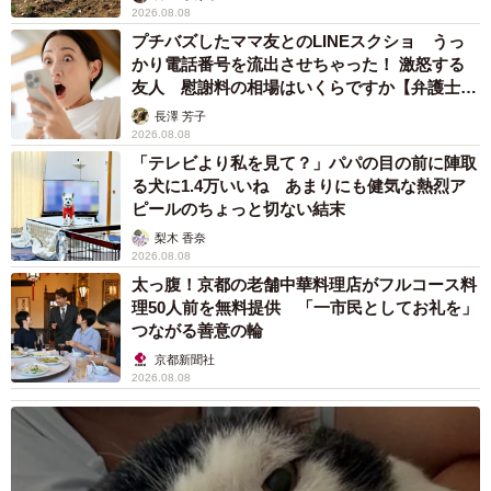
2026.08.08
プチバズしたママ友とのLINEスクショ うっ
かり電話番号を流出させちゃった！ 激怒する
友人 慰謝料の相場はいくらですか【弁護士が
解説】
長澤 芳子
2026.08.08
「テレビより私を見て？」パパの目の前に陣取
る犬に1.4万いいね あまりにも健気な熱烈ア
ピールのちょっと切ない結末
梨木 香奈
2026.08.08
太っ腹！京都の老舗中華料理店がフルコース料
理50人前を無料提供 「一市民としてお礼を」
つながる善意の輪
京都新聞社
2026.08.08