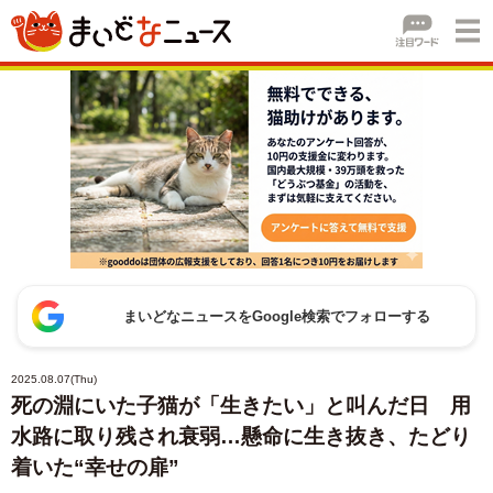
まいどなニュースをGoogle検索でフォローする
2025.08.07(Thu)
死の淵にいた子猫が「生きたい」と叫んだ日 用
水路に取り残され衰弱…懸命に生き抜き、たどり
着いた“幸せの扉”