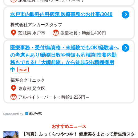
水戸市内眼科内科病院 医療事務のお仕事/3040
株式会社アンカースタッフ
茨城県 水戸市
派遣社員：時給1,400円
医療事務・受付/無資格・未経験でもOK/経験者へ
の考慮もあり/勤務日数や時短も応相談!扶養内勤
務もできる/「大師前駅」から徒歩5分/積極採用
中
NEW
2/11
福寿会クリニック
東京都 足立区
ちびすけくんを発見した用水路（画像提供：あるくきくらげさん）
アルバイト・パート：時給1,226円～
「仕事から帰った日の夕方、子猫の大きな鳴き声が聞こえ
て、声のする方へ駆けつけたんです。すると、家の横を流
Sponsored by
れる水路に、ちびすけがポツンとひとりで落ちていまし
おすすめニュース
た」
【写真】ふっくらつやつや！ 健康美をまとって新生活スタ