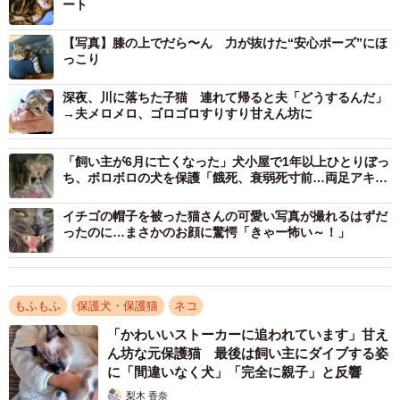
ート
この地域には母猫が子育てしている姿も確認されており、
【写真】膝の上でだら〜ん 力が抜けた“安心ポーズ”にほ
「一時的に戻そう」と考えた保護主さん。しかし、実際に
っこり
抱き上げたとき、その考えは一変しました。
深夜、川に落ちた子猫 連れて帰ると夫「どうするんだ」
→夫メロメロ、ゴロゴロすりすり甘えん坊に
「体があまりに痩せ細っていて、目やにもひどくて目が開
いていなかったんです。それで病院へ連れて行くことにし
「飼い主が6月に亡くなった」犬小屋で1年以上ひとりぼっ
ました」
ち、ボロボロの犬を保護「餓死、衰弱死寸前…両足アキレ
ス腱も断絶」
イチゴの帽子を被った猫さんの可愛い写真が撮れるはずだ
ったのに…まさかのお顔に驚愕「きゃー怖い～！」
もふもふ
保護犬・保護猫
ネコ
「かわいいストーカーに追われています」甘え
ん坊な元保護猫 最後は飼い主にダイブする姿
に「間違いなく犬」「完全に親子」と反響
梨木 香奈