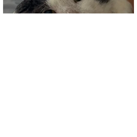
ボロボロで不細工なおじいちゃん猫に一目惚れ エイズだし手
がかかるけど…おうちで暮らすと「おじ猫」だって可愛くなっ
たよ！
鶴野 浩己
2026.08.08
「夏休みはたくさん働いてほしい」と職場から
頼まれた高2息子 バイトで稼ぎすぎると扶養
を外れて税金や保険料が上がる？【FPが解
説】
もくもくライターズ
2026.08.08
2泊3日の東京出張→飼い主さんが不在中ハムス
ターに異変 眉間にできた深いしわ、「急に老
けた？」【漫画】