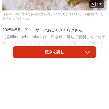
1/11
保護時、命の危険もあるほど衰弱していたちびすけくん（画像提供：あ
るくきくらげさん）
2025年5月、Xユーザーのあるくきくらげさん
（@kikuragehaaruku）は、用水路に落ちて衰弱していた子
猫「ちびすけ」くんを保護しました。一時は命の危機もあ
ったというちびすけくん。現在はどのような日々を送って
続きを読む
いるのか、その出会いと歩みについてお話を伺いました。