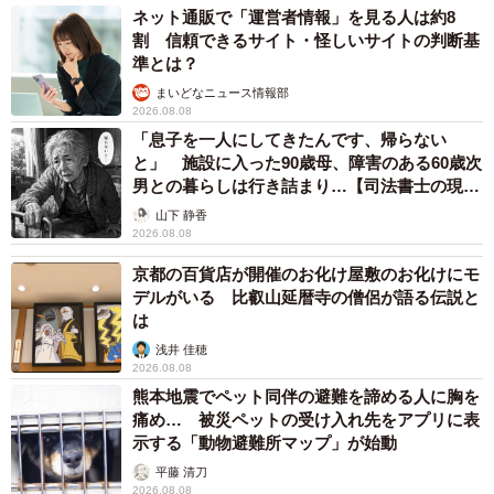
ネット通販で「運営者情報」を見る人は約8
割 信頼できるサイト・怪しいサイトの判断基
準とは？
まいどなニュース情報部
2026.08.08
「息子を一人にしてきたんです、帰らない
と」 施設に入った90歳母、障害のある60歳次
男との暮らしは行き詰まり…【司法書士の現場
5/11
から】
山下 静香
2026.08.08
膝上ですやすや眠るちびすけくん（画像提供：あるくきくらげさん）
京都の百貨店が開催のお化け屋敷のお化けにモ
デルがいる 比叡山延暦寺の僧侶が語る伝説と
やんちゃなちびすけくん。今ではすっかり体力も回復し、
は
活発な毎日を送っています。
浅井 佳穂
2026.08.08
「保護してすぐは元気がなくておとなしかったんですが、
熊本地震でペット同伴の避難を諦める人に胸を
今では私の足を獲物認定して追いかけてきたり、撫でよう
痛め… 被災ペットの受け入れ先をアプリに表
示する「動物避難所マップ」が始動
とするとケリケリ・カミカミしてきます」
平藤 清刀
2026.08.08