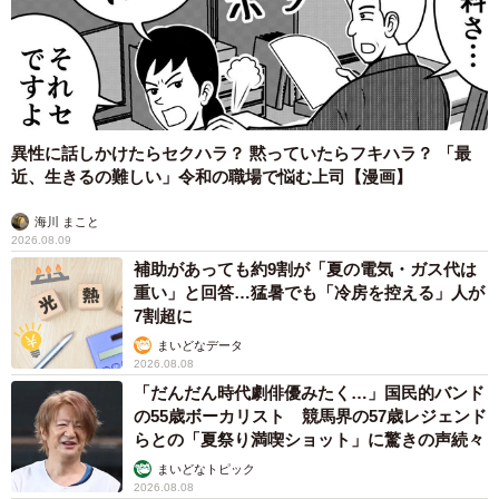
ぐんぐん成長！ 天才肌のやんちゃ王子に
異性に話しかけたらセクハラ？ 黙っていたらフキハラ？ 「最
近、生きるの難しい」令和の職場で悩む上司【漫画】
海川 まこと
2026.08.09
補助があっても約9割が「夏の電気・ガス代は
重い」と回答…猛暑でも「冷房を控える」人が
7割超に
まいどなデータ
2026.08.08
「だんだん時代劇俳優みたく…」国民的バンド
の55歳ボーカリスト 競馬界の57歳レジェンド
らとの「夏祭り満喫ショット」に驚きの声続々
まいどなトピック
2026.08.08