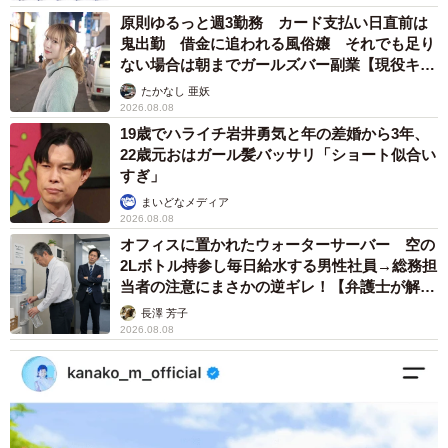
先住猫たちのしっぽにも容赦なくじゃれて、怒られてばか
原則ゆるっと週3勤務 カード支払い日直前は
りの毎日ですが、その中でも保護主さんが特に驚いたのが
鬼出勤 借金に追われる風俗嬢 それでも足り
ない場合は朝までガールズバー副業【現役キャ
ある成長でした。
ストに取材】
たかなし 亜妖
2026.08.08
「初めてじゃれてきたときには、すでに甘噛みを覚えてい
19歳でハライチ岩井勇気と年の差婚から3年、
たんです。最初に保護したつくしは、噛まれると本当に痛
22歳元おはガール髪バッサリ「ショート似合い
くて、しつけが必要だったので『天才か！？』って思いま
すぎ」
した」
まいどなメディア
2026.08.08
オフィスに置かれたウォーターサーバー 空の
里親さんのもとへーー新しい一歩を踏み出したち
2Lボトル持参し毎日給水する男性社員→総務担
びすけくん
当者の注意にまさかの逆ギレ！【弁護士が解
説】
長澤 芳子
2026.08.08