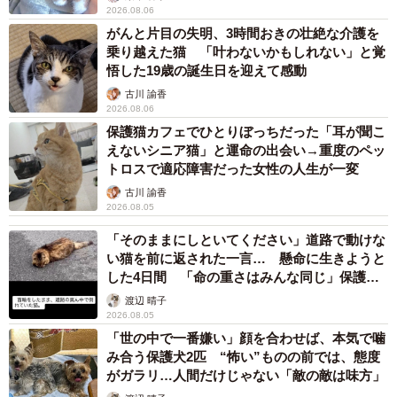
2026.08.06
がんと片目の失明、3時間おきの壮絶な介護を
乗り越えた猫 「叶わないかもしれない」と覚
悟した19歳の誕生日を迎えて感動
古川 諭香
2026.08.06
保護猫カフェでひとりぼっちだった「耳が聞こ
えないシニア猫」と運命の出会い→重度のペッ
3/11
トロスで適応障害だった女性の人生が一変
古川 諭香
保護時、ガリガリに痩せていたちびすけくん（画像提供：あるくきくら
2026.08.05
げさん）
「そのままにしといてください」道路で動けな
診断は「極度の脱水」。獣医師から「このまま放置されて
い猫を前に返された一言… 懸命に生きようと
した4日間 「命の重さはみんな同じ」保護団
いたら命は助からなかった」と言われたことで、保護主さ
体代表の訴え
渡辺 晴子
んの決意が固まります。
2026.08.05
「世の中で一番嫌い」顔を合わせば、本気で噛
「『この子は放っておけない』と思って保護を決めまし
み合う保護犬2匹 “怖い”ものの前では、態度
た。年齢は、生後推定3〜4週齢くらいとのことでした」
がガラリ…人間だけじゃない「敵の敵は味方」