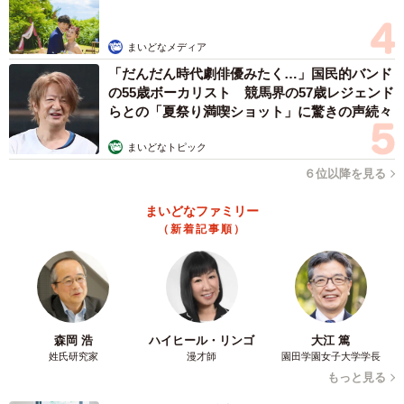
4/11
まいどなメディア
ミルクを飲むちびすけくん（画像提供：あるくきくらげさん）
「だんだん時代劇俳優みたく…」国民的バンド
の55歳ボーカリスト 競馬界の57歳レジェンド
先住猫たちと隔離するため、保護主さんは即席でダンボー
らとの「夏祭り満喫ショット」に驚きの声続々
ルハウスを制作。ベッドには、冬用のパジャマを切ってモ
コモコの寝床を用意したといいます。
まいどなトピック
６位以降を見る
「病院で点滴をしてもらい、ミルクも何度もあげました。3
まいどなファミリー
日も経つと目も開き、少しずつ歩けるようになったんで
（新着記事順）
す」
警戒心の強い先住猫たちは、はじめダンボールに向かって
怒っていましたが、徐々に日常の一部として受け入れられ
森岡 浩
ハイヒール・リンゴ
大江 篤
るように。
姓氏研究家
漫才師
園田学園女子大学学長
もっと見る
「乳飲み子の保護は久しぶりで、でも育て方は覚えていま