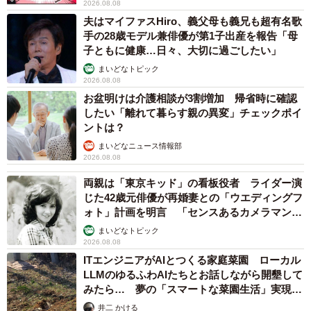
2026.08.08
「遊び盛りの先住猫さんに追いかけられながらも、元気に
夫はマイファスHiro、義父母も義兄も超有名歌
過ごしているそうです」
手の28歳モデル兼俳優が第1子出産を報告「母
子ともに健康…日々、大切に過ごしたい」
送り出すときには寂しさもあったといいます。それでも、
まいどなトピック
2026.08.08
保護主さんの表情には、ちびすけくんへの感謝がにじんで
お盆明けは介護相談が3割増加 帰省時に確認
いました。
したい「離れて暮らす親の異変」チェックポイ
ントは？
「保護時は衰弱していたのに、その後はめきめきと回復し
まいどなニュース情報部
て、私にたくさんの元気をくれました。あの時、大きな声
2026.08.08
で鳴いて知らせてくれてありがとう。助けることができて
両親は「東京キッド」の看板役者 ライダー演
じた42歳元俳優が再婚妻との「ウエディングフ
本当に良かったです」
ォト」計画を明言 「センスあるカメラマン求
む」
まいどなトピック
2026.08.08
ITエンジニアがAIとつくる家庭菜園 ローカル
LLMのゆるふわAIたちとお話しながら開墾して
みたら… 夢の「スマートな菜園生活」実現な
るか
井二 かける