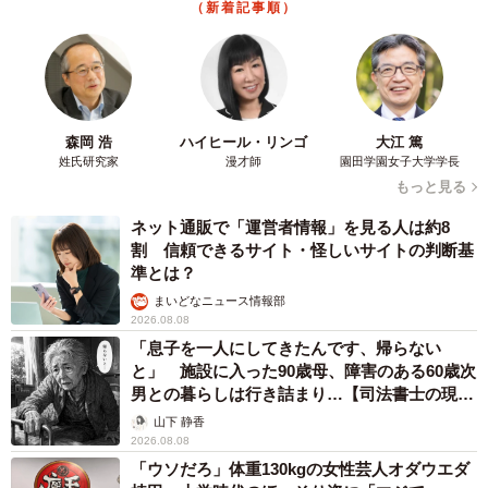
（新着記事順）
森岡 浩
ハイヒール・リンゴ
大江 篤
姓氏研究家
漫才師
園田学園女子大学学長
もっと見る
ネット通販で「運営者情報」を見る人は約8
割 信頼できるサイト・怪しいサイトの判断基
準とは？
まいどなニュース情報部
2026.08.08
「息子を一人にしてきたんです、帰らない
と」 施設に入った90歳母、障害のある60歳次
男との暮らしは行き詰まり…【司法書士の現場
から】
山下 静香
2026.08.08
「ウソだろ」体重130kgの女性芸人オダウエダ