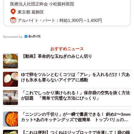
医療法人社団正眸会 小松眼科医院
▽出典：関西電力公式インスタグラム／あの工程はいらな
東京都 葛飾区
い！革命的な玉ねぎのみじん切り
アルバイト・パート：時給1,300円～1,400円
https://www.instagram.com/reel/DMce8XDxgdl/
Sponsored by
おすすめニュース
【動画】革命的な玉ねぎのみじん切り
ゆで卵をツルンとむくコツは「アレ」を入れるだけ！穴あ
けも氷水も要らないアイデアに感動
「これでしっかり漬けられる！」保存袋の空気を抜く方法
が話題 「簡単で完璧な方法にびっくり」
「ニンジンの千切り」が一瞬で量産できる！ 斜め2〜3mm
カット×あのキッチングッズで超簡単 トップバリュの時
短ハック
【これは便利】つくねはジップロックで冷凍して！袋の端