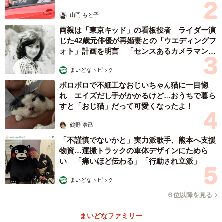
山岡 もと子
両親は「東京キッド」の看板役者 ライダー演
じた42歳元俳優が再婚妻との「ウエディングフ
ォト」計画を明言 「センスあるカメラマン求
む」
まいどなトピック
ボロボロで不細工なおじいちゃん猫に一目惚
れ エイズだし手がかかるけど…おうちで暮ら
すと「おじ猫」だって可愛くなったよ！
鶴野 浩己
「不謹慎でないかと」実力派歌手、熊本へ支援
物資…運搬トラックの車体デザインにためら
い 「痛いほど伝わる」「行動され立派」
まいどなトピック
６位以降を見る
まいどなファミリー