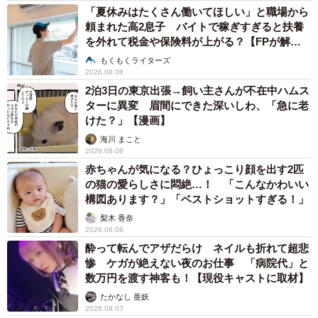
「夏休みはたくさん働いてほしい」と職場から
頼まれた高2息子 バイトで稼ぎすぎると扶養
を外れて税金や保険料が上がる？【FPが解
説】
もくもくライターズ
2026.08.08
2泊3日の東京出張→飼い主さんが不在中ハムス
ターに異変 眉間にできた深いしわ、「急に老
けた？」【漫画】
海川 まこと
2026.08.08
赤ちゃんが気になる？ひょっこり顔を出す2匹
の猫の愛らしさに悶絶…！ 「こんなかわいい
構図あります？」「ベストショットすぎる！」
梨木 香奈
2026.08.08
酔って転んでアザだらけ ネイルも折れて超悲
惨 ケガが絶えない夜のお仕事 「病院代」と
数万円を渡す神客も！【現役キャストに取材】
たかなし 亜妖
2026.08.07