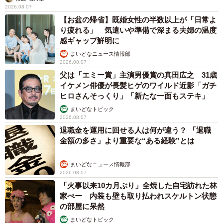
2026.08.07
【お盆の帰省】既婚女性の半数以上が「日常よ
り疲れる」 気遣いや準備で深まる夫婦の温度
感ギャップ鮮明に
まいどなニュース情報部
2026.08.07
父は「エミー賞」主演男優賞の真田広之 31歳
イケメン俳優が長髪ヒゲのワイルド近影「ガチ
ヒロさんそっくり」「新たな一面もステキ」
まいどなトピック
2026.08.07
退職金を運用に回せる人は何が違う？ 「退職
金額の多さ」より重要な“ある経験”とは
まいどなニュース情報部
2026.08.07
「火事以来10カ月ぶり」全焼した自宅訪れた林
家ぺー 内装も壁も取り払われスケルトン状態
の部屋に呆然
まいどなトピック