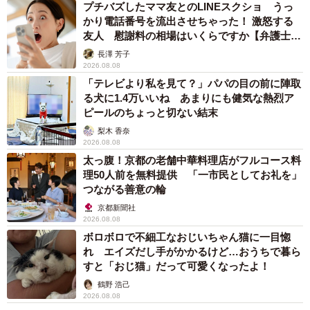
プチバズしたママ友とのLINEスクショ うっ
かり電話番号を流出させちゃった！ 激怒する
友人 慰謝料の相場はいくらですか【弁護士が
解説】
長澤 芳子
2026.08.08
「テレビより私を見て？」パパの目の前に陣取
る犬に1.4万いいね あまりにも健気な熱烈ア
ピールのちょっと切ない結末
梨木 香奈
2026.08.08
太っ腹！京都の老舗中華料理店がフルコース料
理50人前を無料提供 「一市民としてお礼を」
つながる善意の輪
京都新聞社
2026.08.08
ボロボロで不細工なおじいちゃん猫に一目惚
れ エイズだし手がかかるけど…おうちで暮ら
すと「おじ猫」だって可愛くなったよ！
鶴野 浩己
2026.08.08