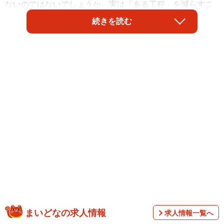
ないのではないでしょうか。実は「ある工程」を減らすこ
とで楽にみじん切りが出来るのだとか。関西電力公式イン
続きを読む
スタグラム（@kanden.jp）が紹介しています。
みじん切りがあっという間に完成！
まいどなの求人情報
▽方法
求人情報一覧へ