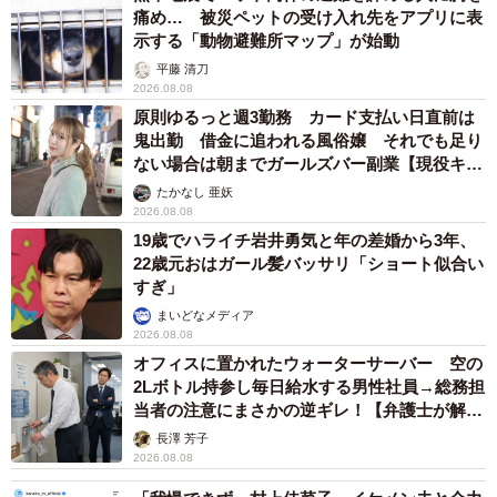
痛め… 被災ペットの受け入れ先をアプリに表
示する「動物避難所マップ」が始動
平藤 清刀
2026.08.08
原則ゆるっと週3勤務 カード支払い日直前は
鬼出勤 借金に追われる風俗嬢 それでも足り
ない場合は朝までガールズバー副業【現役キャ
ストに取材】
たかなし 亜妖
2026.08.08
19歳でハライチ岩井勇気と年の差婚から3年、
22歳元おはガール髪バッサリ「ショート似合い
すぎ」
まいどなメディア
2026.08.08
オフィスに置かれたウォーターサーバー 空の
2Lボトル持参し毎日給水する男性社員→総務担
当者の注意にまさかの逆ギレ！【弁護士が解
説】
長澤 芳子
2026.08.08