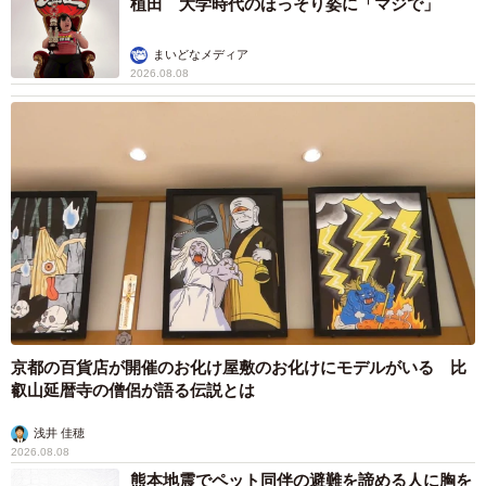
植田 大学時代のほっそり姿に「マジで」
まいどなメディア
2026.08.08
京都の百貨店が開催のお化け屋敷のお化けにモデルがいる 比
叡山延暦寺の僧侶が語る伝説とは
浅井 佳穂
2026.08.08
熊本地震でペット同伴の避難を諦める人に胸を