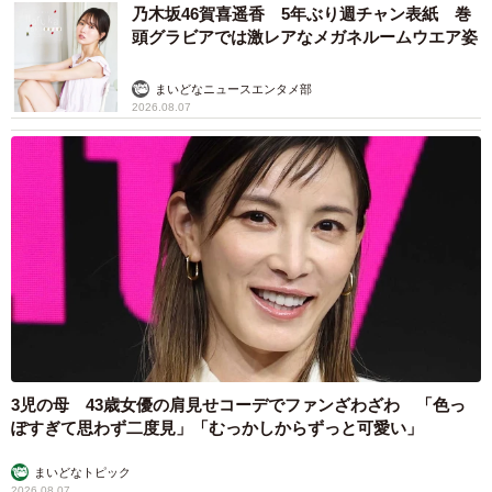
乃木坂46賀喜遥香 5年ぶり週チャン表紙 巻
頭グラビアでは激レアなメガネルームウエア姿
まいどなニュースエンタメ部
2026.08.07
3児の母 43歳女優の肩見せコーデでファンざわざわ 「色っ
ぽすぎて思わず二度見」「むっかしからずっと可愛い」
まいどなトピック
2026.08.07