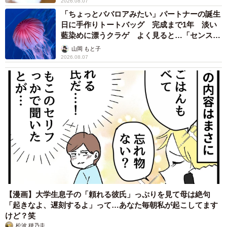
2026.08.07
「ちょっとババロアみたい」パートナーの誕生
日に手作りトートバッグ 完成まで1年 淡い
藍染めに漂うクラゲ よく見ると…「センスす
ごい」
山岡 もと子
2026.08.07
【漫画】大学生息子の「頼れる彼氏」っぷりを見て母は絶句
「起きなよ、遅刻するよ」って…あなた毎朝私が起こしてます
けど？笑
松波 穂乃圭