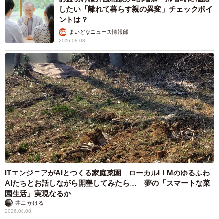
したい「離れて暮らす親の異変」チェックポイ
ントは？
まいどなニュース情報部
2026.08.08
ITエンジニアがAIとつくる家庭菜園 ローカルLLMのゆるふわ
AIたちとお話しながら開墾してみたら… 夢の「スマートな菜
園生活」実現なるか
井二 かける
2026.08.08