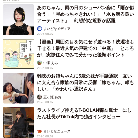
あのちゃん、雨の日のショーパン姿に「雨が似
合う」「脚めっちゃきれい！」「水も滴る良い
アーティスト」 幻想的な近影が話題
まいどなメディア
2026.08.07
【漫画】周囲の目を気にせず遊べる！洗濯物も
干せる！最近人気の戸建ての「中庭」 ところ
が…実際住んでみて分かった後悔ポイント
中瀬 えみ
2026.08.07
難聴のお姉ちゃんに5歳の妹が手話通訳 互い
に支え合う家族の日常に反響「妹ちゃん、頼も
しい」「かわいい通訳さん」
五ヶ瀬 あお
2026.08.07
ラストライブ控えるT-BOLAN森友嵐士 にし
たん社長がTikTok内で独占インタビュー
まいどなニュース
2026.08.07