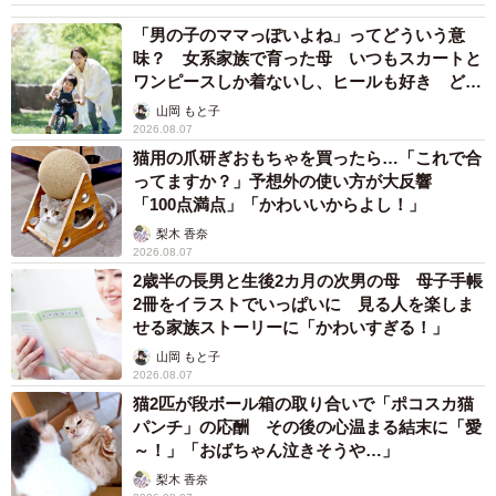
「男の子のママっぽいよね」ってどういう意
味？ 女系家族で育った母 いつもスカートと
ワンピースしか着ないし、ヒールも好き どの
へんが…
山岡 もと子
2026.08.07
猫用の爪研ぎおもちゃを買ったら…「これで合
ってますか？」予想外の使い方が大反響
「100点満点」「かわいいからよし！」
梨木 香奈
2026.08.07
2歳半の長男と生後2カ月の次男の母 母子手帳
2冊をイラストでいっぱいに 見る人を楽しま
せる家族ストーリーに「かわいすぎる！」
山岡 もと子
2026.08.07
猫2匹が段ボール箱の取り合いで「ポコスカ猫
パンチ」の応酬 その後の心温まる結末に「愛
～！」「おばちゃん泣きそうや…」
梨木 香奈