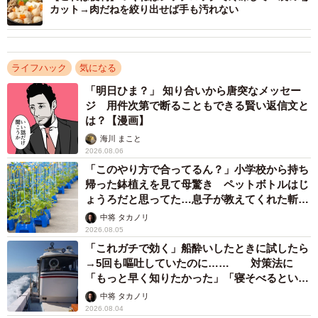
カット→肉だねを絞り出せば手も汚れない
ライフハック
気になる
「明日ひま？」 知り合いから唐突なメッセー
ジ 用件次第で断ることもできる賢い返信文と
は？【漫画】
海川 まこと
2026.08.06
「このやり方で合ってるん？」小学校から持ち
帰った鉢植えを見て母驚き ペットボトルはじ
ょうろだと思ってた…息子が教えてくれた斬新
な水やりとは
中将 タカノリ
2026.08.05
「これガチで効く」船酔いしたときに試したら
→5回も嘔吐していたのに…… 対策法に
「もっと早く知りたかった」「寝そべるといい
らしい」
中将 タカノリ
2026.08.04