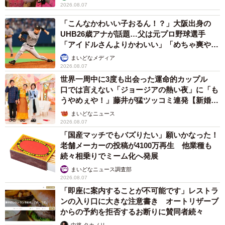
2026.08.07
「こんなかわいい子おるん！？」大阪出身の
UHB26歳アナが話題…父は元プロ野球選手
「アイドルさんよりかわいい」「めちゃ爽や
か」
まいどなメディア
2026.08.07
世界一周中に3度も出会った運命的カップル
口では言えない「ジョージアの熱い夜」に「も
うやめぇや！」藤井が猛ツッコミ連発【新婚さ
ん】
まいどなニュース
2026.08.07
「国産マッチでもバズりたい」願いかなった！
老舗メーカーの投稿が4100万再生 他業種も
続々相乗りでミーム化へ発展
まいどなニュース調査部
2026.08.07
「即座に案内することが不可能です」レストラ
ンの入り口に大きな注意書き オートリザーブ
からの予約を拒否するお断りに賛同者続々
中将 タカノリ