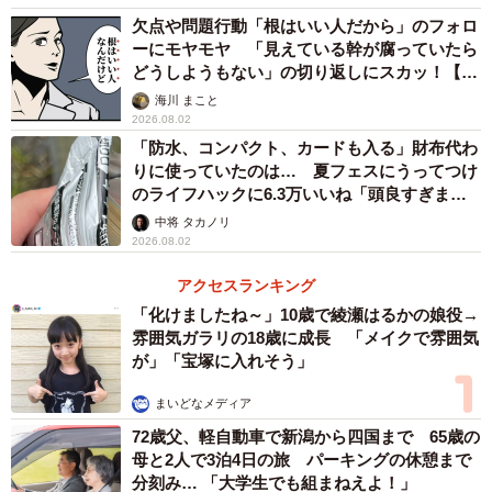
欠点や問題行動「根はいい人だから」のフォロ
ーにモヤモヤ 「見えている幹が腐っていたら
どうしようもない」の切り返しにスカッ！【漫
画】
海川 まこと
2026.08.02
「防水、コンパクト、カードも入る」財布代わ
りに使っていたのは… 夏フェスにうってつけ
のライフハックに6.3万いいね「頭良すぎま
す」
中将 タカノリ
2026.08.02
アクセスランキング
「化けましたね～」10歳で綾瀬はるかの娘役→
雰囲気ガラリの18歳に成長 「メイクで雰囲気
が」「宝塚に入れそう」
まいどなメディア
72歳父、軽自動車で新潟から四国まで 65歳の
母と2人で3泊4日の旅 パーキングの休憩まで
分刻み… 「大学生でも組まねえよ！」