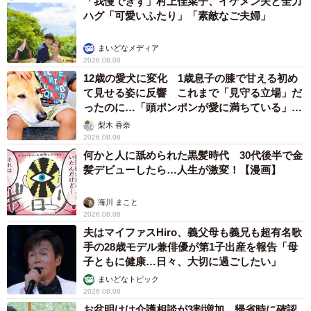
「我慢できず」村上佳菜子、イケメン夫と全力
ハグ「可愛いふたり」「素敵なご夫婦」
まいどなメディア
2026.08.08
12歳の愛犬に変化 1歳息子の膝で甘える初め
て見せる姿に反響 これまで「見守る立場」だ
ったのに…「頭ポンポンが愛に満ちている」
「尊…」
梨木 香奈
2026.08.08
何かと人に舐められた黒髪時代 30代後半で金
髪デビューしたら…人生が激変！【漫画】
海川 まこと
2026.08.08
夫はマイファスHiro、義父母も義兄も超有名歌
手の28歳モデル兼俳優が第1子出産を報告「母
子ともに健康…日々、大切に過ごしたい」
まいどなトピック
2026.08.08
お盆明けは介護相談が3割増加 帰省時に確認