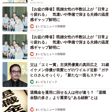
2026.08.07
【お盆の帰省】既婚女性の半数以上が「日常よ
り疲れる」 気遣いや準備で深まる夫婦の温度
感ギャップ鮮明に
まいどなニュース情報部
2026.08.07
【お盆の帰省】既婚女性の半数以上が「日常よ
り疲れる」 気遣いや準備で深まる夫婦の温度
感ギャップ鮮明に
まいどなニュース情報部
2026.08.07
父は「エミー賞」主演男優賞の真田広之 31歳
イケメン俳優が長髪ヒゲのワイルド近影「ガチ
ヒロさんそっくり」「新たな一面もステキ」
まいどなトピック
2026.08.07
退職金を運用に回せる人は何が違う？ 「退職
金額の多さ」より重要な“ある経験”とは
まいどなニュース情報部