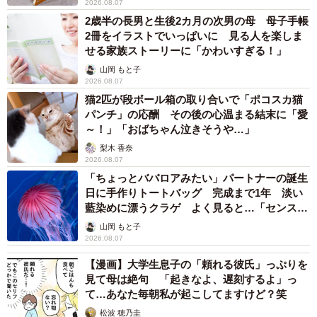
2026.08.07
2歳半の長男と生後2カ月の次男の母 母子手帳
2冊をイラストでいっぱいに 見る人を楽しま
せる家族ストーリーに「かわいすぎる！」
山岡 もと子
2026.08.07
猫2匹が段ボール箱の取り合いで「ポコスカ猫
パンチ」の応酬 その後の心温まる結末に「愛
～！」「おばちゃん泣きそうや…」
梨木 香奈
2026.08.07
「ちょっとババロアみたい」パートナーの誕生
日に手作りトートバッグ 完成まで1年 淡い
藍染めに漂うクラゲ よく見ると…「センスす
ごい」
山岡 もと子
2026.08.07
【漫画】大学生息子の「頼れる彼氏」っぷりを
見て母は絶句 「起きなよ、遅刻するよ」っ
て…あなた毎朝私が起こしてますけど？笑
松波 穂乃圭