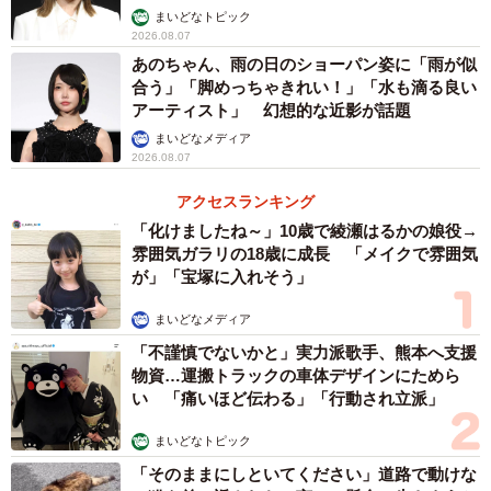
まいどなトピック
2026.08.07
あのちゃん、雨の日のショーパン姿に「雨が似
合う」「脚めっちゃきれい！」「水も滴る良い
アーティスト」 幻想的な近影が話題
まいどなメディア
2026.08.07
アクセスランキング
「化けましたね～」10歳で綾瀬はるかの娘役→
雰囲気ガラリの18歳に成長 「メイクで雰囲気
が」「宝塚に入れそう」
まいどなメディア
「不謹慎でないかと」実力派歌手、熊本へ支援
物資…運搬トラックの車体デザインにためら
い 「痛いほど伝わる」「行動され立派」
まいどなトピック
「そのままにしといてください」道路で動けな