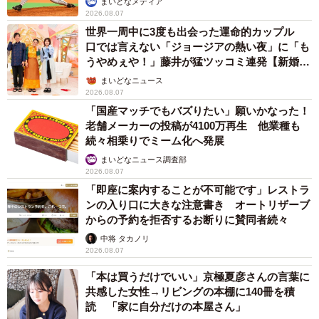
まいどなメディア
2026.08.07
世界一周中に3度も出会った運命的カップル
口では言えない「ジョージアの熱い夜」に「も
うやめぇや！」藤井が猛ツッコミ連発【新婚さ
ん】
まいどなニュース
2026.08.07
「国産マッチでもバズりたい」願いかなった！
老舗メーカーの投稿が4100万再生 他業種も
続々相乗りでミーム化へ発展
まいどなニュース調査部
2026.08.07
「即座に案内することが不可能です」レストラ
ンの入り口に大きな注意書き オートリザーブ
からの予約を拒否するお断りに賛同者続々
中将 タカノリ
2026.08.07
「本は買うだけでいい」京極夏彦さんの言葉に
共感した女性→リビングの本棚に140冊を積
読 「家に自分だけの本屋さん」