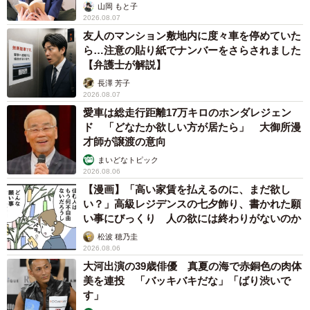
山岡 もと子
2026.08.07
友人のマンション敷地内に度々車を停めていた
ら…注意の貼り紙でナンバーをさらされました
【弁護士が解説】
長澤 芳子
2026.08.07
愛車は総走行距離17万キロのホンダレジェン
ド 「どなたか欲しい方が居たら」 大御所漫
才師が譲渡の意向
まいどなトピック
2026.08.06
【漫画】「高い家賃を払えるのに、まだ欲し
い？」高級レジデンスの七夕飾り、書かれた願
い事にびっくり 人の欲には終わりがないのか
松波 穂乃圭
2026.08.06
大河出演の39歳俳優 真夏の海で赤銅色の肉体
美を連投 「バッキバキだな」「ばり渋いで
す」