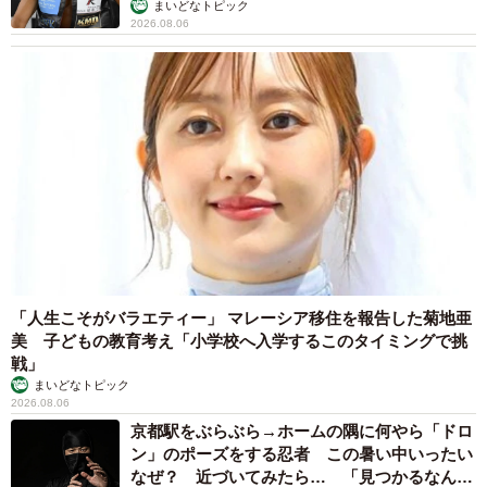
まいどなトピック
2026.08.06
「人生こそがバラエティー」 マレーシア移住を報告した菊地亜
美 子どもの教育考え「小学校へ入学するこのタイミングで挑
戦」
まいどなトピック
2026.08.06
京都駅をぶらぶら→ホームの隅に何やら「ドロ
ン」のポーズをする忍者 この暑い中いったい
なぜ？ 近づいてみたら… 「見つかるなんて