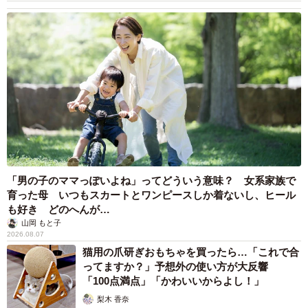
「男の子のママっぽいよね」ってどういう意味？ 女系家族で
育った母 いつもスカートとワンピースしか着ないし、ヒール
も好き どのへんが…
山岡 もと子
2026.08.07
猫用の爪研ぎおもちゃを買ったら…「これで合
ってますか？」予想外の使い方が大反響
「100点満点」「かわいいからよし！」
梨木 香奈