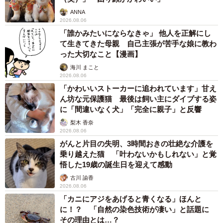
ANNA
2026.08.06
「誰かみたいにならなきゃ」 他人を正解にし
て生きてきた母親 自己主張が苦手な娘に教わ
った大切なこと【漫画】
海川 まこと
2026.08.06
「かわいいストーカーに追われています」甘え
ん坊な元保護猫 最後は飼い主にダイブする姿
に「間違いなく犬」「完全に親子」と反響
梨木 香奈
2026.08.06
がんと片目の失明、3時間おきの壮絶な介護を
乗り越えた猫 「叶わないかもしれない」と覚
悟した19歳の誕生日を迎えて感動
古川 諭香
2026.08.06
「カニにアジをあげると青くなる」ほんと
に！？ 「自然の染色技術が凄い」と話題に
その理由とは…？