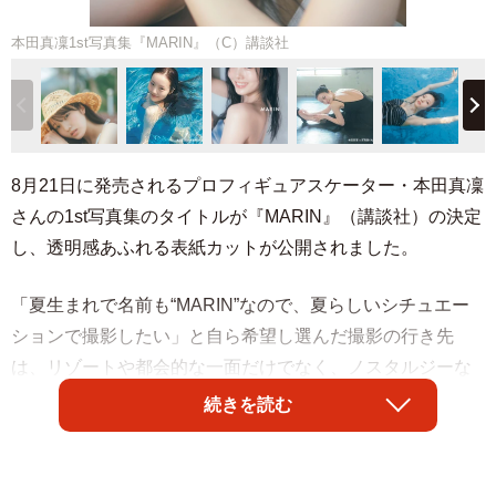
本田真凜1st写真集『MARIN』（C）講談社
8月21日に発売されるプロフィギュアスケーター・本田真凜
さんの1st写真集のタイトルが『MARIN』（講談社）の決定
し、透明感あふれる表紙カットが公開されました。
「夏生まれで名前も“MARIN”なので、夏らしいシチュエー
ションで撮影したい」と自ら希望し選んだ撮影の行き先
は、リゾートや都会的な一面だけでなく、ノスタルジーな
ムードも色濃く残り、多面的な魅力を放つ台湾の都市、台
続きを読む
中＆高雄です。
カバーは、スタッフと本人が「このシャツをベアトップの