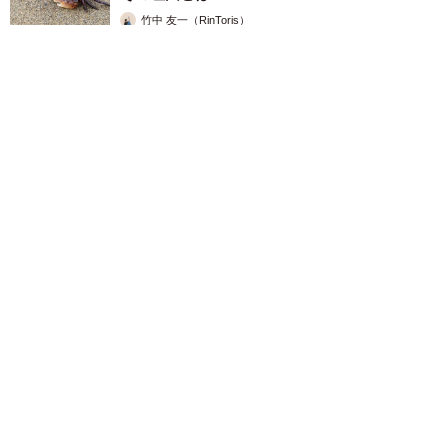
竹中 友一（RinToris）
2026.08.06
誰も求めていない職場の「謎マナー」、「過剰な挨拶」や「お
土産配り」を抑えた1位は？ やめられない理由は「周りの目」
まいどなデータ
2026.08.06
自転車通行可の歩道 電動キックボードで走行
中、小学生とあわや衝突！ 「歩道走行は道交