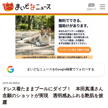
まいどなニュースをGoogle検索でフォローする
2025.08.08(Fri)
ドレス着たままプールにダイブ！ 本田真凜さん
念願のショットが実現 透明感あふれる艶肌を披
露