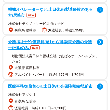
機械オペレーターなど/土日休み/製造経験のある
方/尼崎市
NEW
株式会社テクノ・サービス 働くナビ
兵庫県 尼崎市
派遣社員：時給1,350円
介護福祉士/介護職員/週1から可/訪問介護の介護
士/日勤のみ
NEW
一般財団法人富田林市福祉公社/けあぱるホームヘルプステ
また、電子書籍版は本人自らがセレクトしたカットで構成
ーション
される限定特典8P付きで発売されます。
大阪府 富田林市
アルバイト・パート：時給1,177円～1,704円
本田さんは「ついに表紙とタイトルが解禁されました！！
表紙は2カ月ほど迷い続けたのですが、最終的に迷った2枚
医療事務/無資格OK/土日休/社会保険完備/弘前市
が表紙と裏表紙に。やったー！ ガラリと雰囲気の違う2
株式会社アソシオ
枚！どちらも超お気に入りです！あらためて1st写真集
青森県 弘前市
「MARIN」たくさんの方々に届きますように」と喜びを語
派遣社員：時給1,100円～1,200円