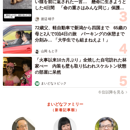
い猫を前に返された一言… 懸命に生きようと
した4日間 「命の重さはみんな同じ」保護団
体代表の訴え
渡辺 晴子
72歳父、軽自動車で新潟から四国まで 65歳の
母と2人で3泊4日の旅 パーキングの休憩まで
分刻み… 「大学生でも組まねえよ！」
山岡 もと子
「火事以来10カ月ぶり」全焼した自宅訪れた林
家ぺー 内装も壁も取り払われスケルトン状態
の部屋に呆然
まいどなトピック
６位以降を見る
まいどなファミリー
（新着記事順）