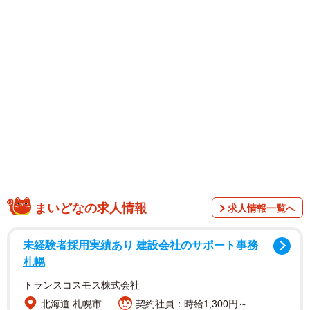
ように巻いたら可愛いかも！」というアイデアから生ま
れ、当初予定されていなかったもの。発売日に24歳を迎え
る本田さんの現在がギュッと詰まり、設定していたテーマ
通りの内容の一冊になったことから、名前「MARIN」をそ
のままタイトルに。透明感あふれるヘルシーなツヤ肌、フ
レッシュな笑顔が印象的なカバーとなりました。
先行カットも新たに公開。写真集の構想時点から本人が希
望していた「ドレスを着たまま水の中に飛び込みたい」を
実現したカットです。そして、海洋都市である高雄の湾を
一望できる打狗英国領事館でマジックアワーに撮影したカ
まいどなの求人情報
求人情報一覧へ
ット。燦々と輝く日差しや少し切なさを含んだ夕暮れな
ど、「夏」が感じられるショットとなっています。
未経験者採用実績あり 建設会社のサポート事務
札幌
トランスコスモス株式会社
北海道 札幌市
契約社員：時給1,300円～