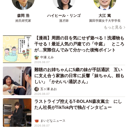
森岡 浩
ハイヒール・リンゴ
大江 篤
姓氏研究家
漫才師
園田学園女子大学学長
もっと見る
【漫画】周囲の目を気にせず遊べる！洗濯物も
干せる！最近人気の戸建ての「中庭」 ところ
が…実際住んでみて分かった後悔ポイント
中瀬 えみ
2026.08.07
難聴のお姉ちゃんに5歳の妹が手話通訳 互い
に支え合う家族の日常に反響「妹ちゃん、頼も
しい」「かわいい通訳さん」
五ヶ瀬 あお
2026.08.07
ラストライブ控えるT-BOLAN森友嵐士 にし
たん社長がTikTok内で独占インタビュー
まいどなニュース
2026.08.07