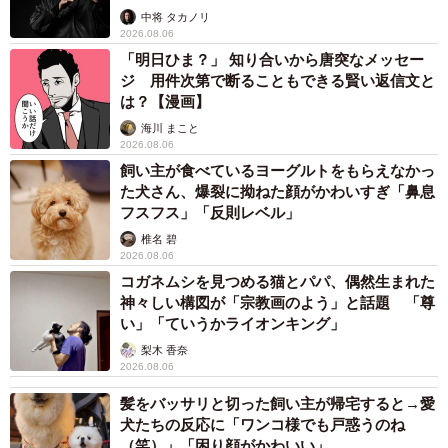
未熟」
中将 タカノリ
2026.08.06
「明日ひま？」 知り合いから唐突なメッセー
ジ 用件次第で断ることもできる賢い返信文と
は？【漫画】
海川 まこと
2026.08.06
飼い主が食べているヨーグルトをもらえなかっ
た犬さん、爆裂に拗ねた顔がかわいすぎ「鼻息
フスフス」「反則レベル」
椎名 碧
2026.08.06
コガネムシを見つめる猫とパパ、偶然生まれた
神々しい構図が「宗教画のよう」と話題 「尊
い」「ていうかライオンキング」
梨木 香奈
2026.08.06
髪をバッサリと切った飼い主が帰宅すると→愛
犬たちの反応に「ワンコ様でも戸惑うのね
（笑）」「困り顔がかわいい」