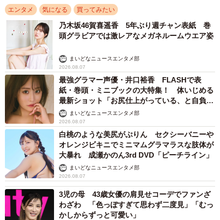
エンタメ
気になる
買ってみたい
乃木坂46賀喜遥香 5年ぶり週チャン表紙 巻
頭グラビアでは激レアなメガネルームウエア姿
まいどなニュースエンタメ部
2026.08.07
最強グラマー声優・井口裕香 FLASHで表
紙・巻頭・ミニブックの大特集！ 体いじめる
最新ショット「お尻仕上がっている、と自負し
ています」「いくつになっても理想の身体でい
まいどなニュースエンタメ部
たい」
2026.08.07
白桃のような美尻がぷりん セクシーバニーや
オレンジビキニでミニマムグラマラスな肢体が
大暴れ 成瀬かのん3rd DVD「ピーチライン」
まいどなニュースエンタメ部
2026.08.07
3児の母 43歳女優の肩見せコーデでファンざ
わざわ 「色っぽすぎて思わず二度見」「むっ
かしからずっと可愛い」