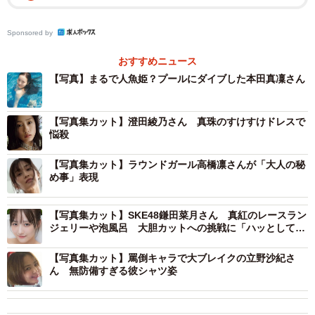
っています。
Sponsored by
【本田真凜さんプロフィール】
2001年8月21日生まれ。京都府出身。2歳でフィギュアスケ
おすすめニュース
ートを始め、2016年の世界ジュニア選手権優勝等数々のタ
【写真】まるで人魚姫？プールにダイブした本田真凜さん
イトルを獲得。天性の華やかなスケーティングと表現力に
加え、そのキュートで愛らしい容姿はリンク外でも人気を
【写真集カット】澄田綾乃さん 真珠のすけすけドレスで
悩殺
集め、Instagramのフォロワーは女子アスリートとしては異
例の130万人を超える。2024年1月に現役引退。プロ転向後
【写真集カット】ラウンドガール高橋凛さんが「大人の秘
はフィギュアスケートを中心に活動の場を広げ、2025年11
め事」表現
月からは宇野昌磨アイスショー「Ice Brave2」の全国ツアー
に出演。また、9月には自身初出演の映画『カラダ探し
【写真集カット】SKE48鎌田菜月さん 真紅のレースラン
ジェリーや泡風呂 大胆カットへの挑戦に「ハッとしても
THE LAST NIGHT』が公開予定。
らえたら」
【写真集カット】罵倒キャラで大ブレイクの立野沙紀さ
ん 無防備すぎる彼シャツ姿