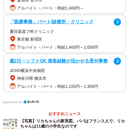
愛知県 豊川市
に減少した現在も人気が続いているそう。記者が久しぶり
アルバイト・パート：時給1,400円～
にかけると、ラウンドワンに友人と家族と遊びに行ったこ
とを教えてくれ、緊張して番号を押したことなどが一気に
「医療事務」パート/診療所・クリニック
思い出された。提供する
株式会社タカラトミー
のリカちゃ
夏目坂皮フ科クリニック
ん担当者に話を聞いた。
東京都 新宿区
アルバイト・パート：時給1,400円～2,000円
週2日～シフトOK 接客経験が活かせる受付事務
JCHO横浜中央病院
神奈川県 横浜市
アルバイト・パート：時給1,225円～1,305円
Sponsored by
おすすめニュース
【写真】リカちゃんの家系図。パパはフランス人で、リカ
2/3
ちゃんは11歳の小学生なのです