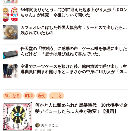
ラウンドワンに行ったことを教えてくれたリカちゃん 写真は「にぎや
64年間ありがとう…“定年”迎えた起き上がり人形「ポロン
かイルミクレーンみんなでいこうよラウンドワン」© ＴＯＭＹ
ちゃん」が終売 今後について聞いた
――どのような背景や目的で開始されたサービスなのでし
カフェオレこぼした外国人観光客→サービスで出したら…
ょうか？
残されていたもの
担当者：リカちゃんでんわは、リカちゃんが発売された翌
任天堂の「神対応」に感動の声 ゲーム機を修理に出した
んだけど…「息子は飛び跳ねて喜んでいた」
年1968年に正式にサービスを開始しました。当時、ひとり
の女の子が弊社に「リカちゃんはいますか？」と電話をか
空港でスーツケースを預けた後、館内放送で呼び出し→空
けてきてくれたんです。それを受けた社員が機転を利かせ
港職員に囲まれ開けると…まさかの中身に14万人が「気持
ちわかる〜」
「もしもし私リカよ」と対応をしたことがきっかけで始ま
りました。反響が大きくなったところで専用回線を開設。
気になる
昭和
歴史
しごと
オペレーターがお子様たちの対応をする方式から、オペレ
ーターが挨拶をしてから「リカちゃんに代わるわ」とリカ
何かと人に舐められた黒髪時代 30代後半で金
髪デビューしたら…人生が激変！【漫画】
ちゃんの声を録音したテープに切り替わる方法になり、そ
の後に、現在の最初からリカちゃんの声が流れるテープ式
海川 まこと
になりました。
2026.08.08