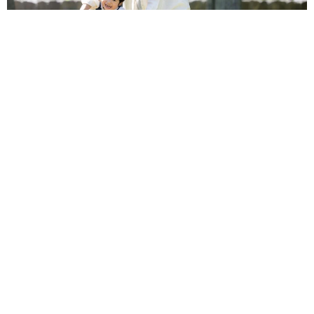
「男の子のママっぽいよね」ってどういう意味？ 女系家族で
育った母 いつもスカートとワンピースしか着ないし、ヒール
も好き どのへんが…
山岡 もと子
2026.08.07
猫用の爪研ぎおもちゃを買ったら…「これで合
ってますか？」予想外の使い方が大反響
「100点満点」「かわいいからよし！」
梨木 香奈
2026.08.07
2歳半の長男と生後2カ月の次男の母 母子手帳
2冊をイラストでいっぱいに 見る人を楽しま
せる家族ストーリーに「かわいすぎる！」
山岡 もと子
2026.08.07