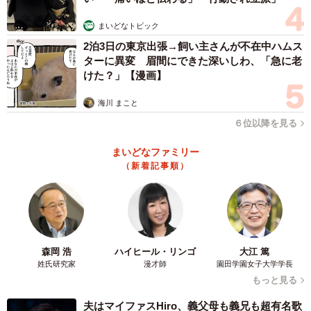
まいどなトピック
2泊3日の東京出張→飼い主さんが不在中ハムス
ターに異変 眉間にできた深いしわ、「急に老
けた？」【漫画】
3/3
海川 まこと
６位以降を見る
リカちゃんの家系図 パパはフランス人で、リカちゃんはまだ11歳の小
学生だったのか… © ＴＯＭＹ
まいどなファミリー
（新着記事順）
◇ ◇
SNSでは「子供の頃はドキドキしてかけられなかったけ
ど、今ならかけられる！」「都市伝説かと思ってた」「親
に内緒でかけたな」「公衆電話からかけて、後ろに人が並
森岡 浩
ハイヒール・リンゴ
大江 篤
姓氏研究家
漫才師
園田学園女子大学学長
ばれて焦った」など当時の思い出が語られている。大人に
もっと見る
なっても、あの頃のリカちゃんが待っててくれる「リカち
ゃんでんわ」。久しぶりにかけてみてはいかがだろうか。
夫はマイファスHiro、義父母も義兄も超有名歌