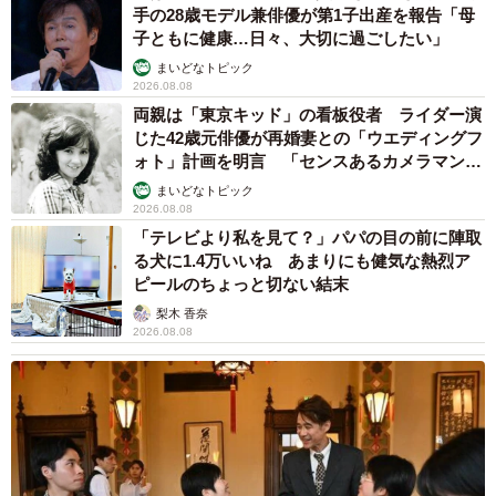
手の28歳モデル兼俳優が第1子出産を報告「母
子ともに健康…日々、大切に過ごしたい」
リカちゃんでんわ
まいどなトピック
電話番号03-3604-2000
2026.08.08
ホームぺージ：
https://licca.takaratomy.co.jp/tel/
両親は「東京キッド」の看板役者 ライダー演
じた42歳元俳優が再婚妻との「ウエディングフ
ォト」計画を明言 「センスあるカメラマン求
む」
まいどなトピック
2026.08.08
「テレビより私を見て？」パパの目の前に陣取
る犬に1.4万いいね あまりにも健気な熱烈ア
ピールのちょっと切ない結末
梨木 香奈
2026.08.08