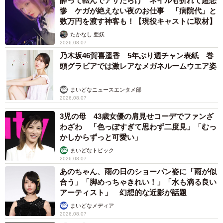
酔って転んでアザだらけ ネイルも折れて超悲
惨 ケガが絶えない夜のお仕事 「病院代」と
数万円を渡す神客も！【現役キャストに取材】
たかなし 亜妖
2026.08.07
乃木坂46賀喜遥香 5年ぶり週チャン表紙 巻
頭グラビアでは激レアなメガネルームウエア姿
まいどなニュースエンタメ部
2026.08.07
3児の母 43歳女優の肩見せコーデでファンざ
わざわ 「色っぽすぎて思わず二度見」「むっ
かしからずっと可愛い」
まいどなトピック
2026.08.07
あのちゃん、雨の日のショーパン姿に「雨が似
合う」「脚めっちゃきれい！」「水も滴る良い
アーティスト」 幻想的な近影が話題
まいどなメディア
2026.08.07