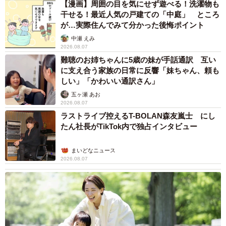
【漫画】周囲の目を気にせず遊べる！洗濯物も
干せる！最近人気の戸建ての「中庭」 ところ
が…実際住んでみて分かった後悔ポイント
中瀬 えみ
2026.08.07
難聴のお姉ちゃんに5歳の妹が手話通訳 互い
に支え合う家族の日常に反響「妹ちゃん、頼も
しい」「かわいい通訳さん」
五ヶ瀬 あお
2026.08.07
ラストライブ控えるT-BOLAN森友嵐士 にし
たん社長がTikTok内で独占インタビュー
まいどなニュース
2026.08.07