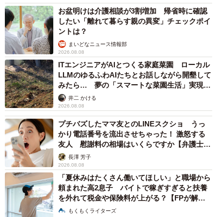
お盆明けは介護相談が3割増加 帰省時に確認
したい「離れて暮らす親の異変」チェックポイ
――当時の人気の様子を教えてください。
ントは？
まいどなニュース情報部
担当者：人気番組『8時だョ！全員集合』に「リカちゃん」
2026.08.08
と「リカちゃんハウス」が登場した時に「リカちゃんでん
ITエンジニアがAIとつくる家庭菜園 ローカル
わ」の番号も紹介されたのですが、電話が殺到して回線が
LLMのゆるふわAIたちとお話しながら開墾して
みたら… 夢の「スマートな菜園生活」実現な
パンクしたそうです。
るか
井二 かける
2026.08.08
――現在の運用状況は？
プチバズしたママ友とのLINEスクショ うっ
かり電話番号を流出させちゃった！ 激怒する
担当者：現在も月に約4万件ほどお電話をいただきます。内
友人 慰謝料の相場はいくらですか【弁護士が
容は毎月更新、昼間と夜でも話題を変えています。季節や
解説】
長澤 芳子
日常の出来事を取り入れたり、ママや妹のミキちゃん、マ
2026.08.08
「夏休みはたくさん働いてほしい」と職場から
キちゃんが出てくるレアな回もあるんですよ。お子様の電
頼まれた高2息子 バイトで稼ぎすぎると扶養
話をかける練習に使われる方もいらっしゃいます。
を外れて税金や保険料が上がる？【FPが解
説】
もくもくライターズ