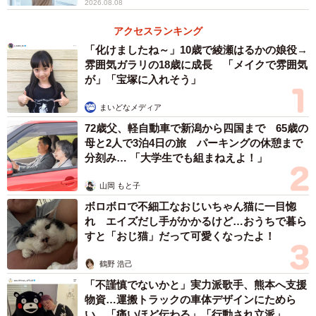
――長い期間提供し続けて感じた、「リカちゃんでんわ」
2026.08.08
の意義とは？
アクセスランキング
「化けましたね～」10歳で綾瀬はるかの娘役→
担当者：リカちゃん発売から55年以上が経ち、親子3世代で
雰囲気ガラリの18歳に成長 「メイクで雰囲気
楽しんでいただける存在になりました。「リカちゃんでん
が」「宝塚に入れそう」
わってまだあるんだ！」と懐かしんでくださるお声もいた
まいどなメディア
だきます。子どもの頃に電話をかけてくれていた方が、
72歳父、軽自動車で新潟から四国まで 65歳の
「リカちゃん」という共通の話題で世代を越え、楽しく盛
母と2人で3泊4日の旅 パーキングの休憩まで
り上がってもらえたら嬉しいです。初めて電話をしてくれ
分刻み… 「大学生でも組まねえよ！」
る方も、久しぶりの方もぜひリカちゃんでんわにお電話い
山岡 もと子
ただけると嬉しいです。
ボロボロで不細工なおじいちゃん猫に一目惚
れ エイズだし手がかかるけど…おうちで暮ら
すと「おじ猫」だって可愛くなったよ！
鶴野 浩己
「不謹慎でないかと」実力派歌手、熊本へ支援
物資…運搬トラックの車体デザインにためら
い 「痛いほど伝わる」「行動され立派」