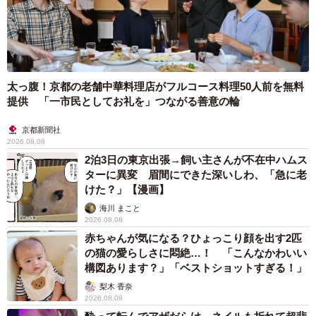
太っ腹！京都の老舗中華料理店がフルコース料理50人前を無料
提供 「一市民としてお礼を」つながる善意の輪
京都新聞社
2026.08.08
2泊3日の東京出張→飼い主さんが不在中ハムス
ターに異変 眉間にできた深いしわ、「急に老
けた？」【漫画】
海川 まこと
2026.08.08
赤ちゃんが気になる？ひょっこり顔を出す2匹
の猫の愛らしさに悶絶…！ 「こんなかわいい
構図あります？」「ベストショットすぎる！」
梨木 香奈
2026.08.08