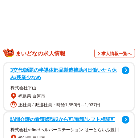
1/3
お友だちのような「身近な存在」として感じられるのが、リカちゃんで
んわの魅力 © ＴＯＭＹ
まいどなの求人情報
求人情報一覧へ
3交代/話題の半導体部品製造補助/4日働いたら休
み/残業少なめ
株式会社平山
福島県 白河市
正社員 / 派遣社員：時給1,550円～1,937円
訪問介護の看護師/週2から可/看護/シフト相談可
株式会社refine/ヘルパーステーション はーとらいふ豊川
現在もサービスは続いており、固定電話や公衆電話が大幅