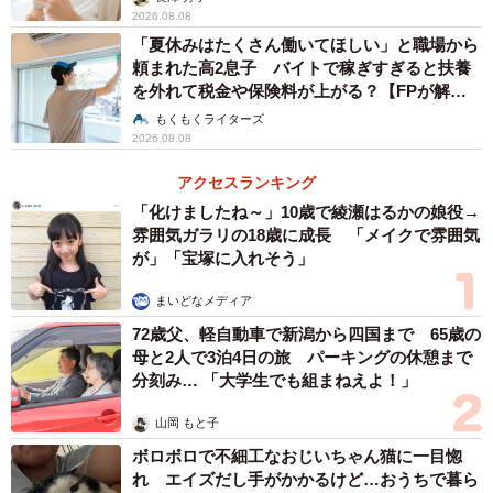
2026.08.08
「夏休みはたくさん働いてほしい」と職場から
頼まれた高2息子 バイトで稼ぎすぎると扶養
を外れて税金や保険料が上がる？【FPが解
説】
もくもくライターズ
2026.08.08
アクセスランキング
「化けましたね～」10歳で綾瀬はるかの娘役→
雰囲気ガラリの18歳に成長 「メイクで雰囲気
が」「宝塚に入れそう」
まいどなメディア
72歳父、軽自動車で新潟から四国まで 65歳の
母と2人で3泊4日の旅 パーキングの休憩まで
分刻み… 「大学生でも組まねえよ！」
山岡 もと子
ボロボロで不細工なおじいちゃん猫に一目惚
れ エイズだし手がかかるけど…おうちで暮ら