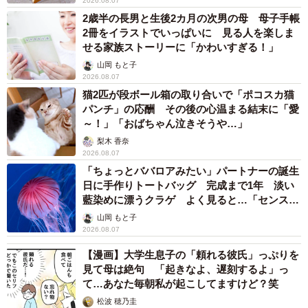
2026.08.07
2歳半の長男と生後2カ月の次男の母 母子手帳
2冊をイラストでいっぱいに 見る人を楽しま
せる家族ストーリーに「かわいすぎる！」
山岡 もと子
2026.08.07
猫2匹が段ボール箱の取り合いで「ポコスカ猫
パンチ」の応酬 その後の心温まる結末に「愛
～！」「おばちゃん泣きそうや…」
梨木 香奈
2026.08.07
「ちょっとババロアみたい」パートナーの誕生
日に手作りトートバッグ 完成まで1年 淡い
藍染めに漂うクラゲ よく見ると…「センスす
ごい」
山岡 もと子
2026.08.07
【漫画】大学生息子の「頼れる彼氏」っぷりを
見て母は絶句 「起きなよ、遅刻するよ」っ
て…あなた毎朝私が起こしてますけど？笑
松波 穂乃圭