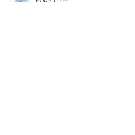
まいどなトピック
2026.08.06
京都駅をぶらぶら→ホームの隅に何やら「ドロン」のポーズを
する忍者 この暑い中いったいなぜ？ 近づいてみたら…
「見つかるなんて未熟」
中将 タカノリ
2026.08.06
「明日ひま？」 知り合いから唐突なメッセー
ジ 用件次第で断ることもできる賢い返信文と
は？【漫画】