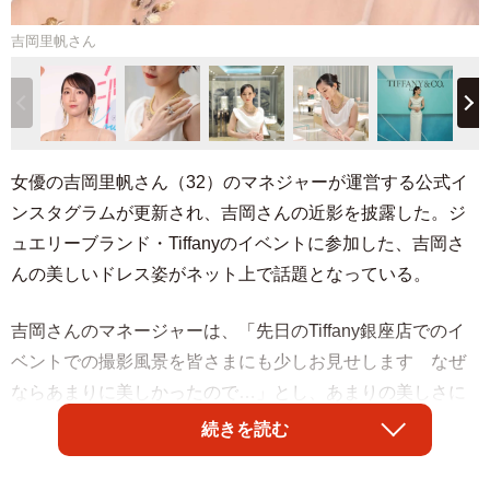
吉岡里帆さん
女優の吉岡里帆さん（32）のマネジャーが運営する公式イ
ンスタグラムが更新され、吉岡さんの近影を披露した。ジ
ュエリーブランド・Tiffanyのイベントに参加した、吉岡さ
んの美しいドレス姿がネット上で話題となっている。
吉岡さんのマネージャーは、「先日のTiffany銀座店でのイ
ベントでの撮影風景を皆さまにも少しお見せします なぜ
ならあまりに美しかったので…」とし、あまりの美しさに
思わず撮影風景を公開したとコメント。アップされた動画
続きを読む
内では、純白のドレスに身を包み、真っ白な空間で撮影に
臨む吉岡さんの上品な美しさがあふれ出ている。