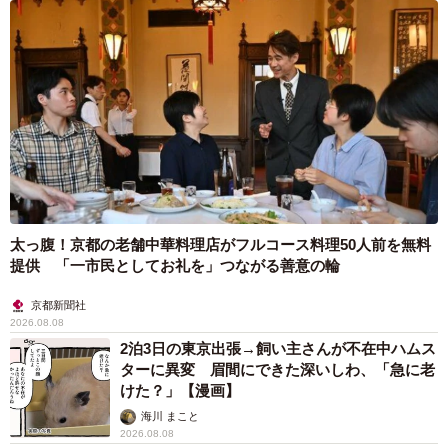
太っ腹！京都の老舗中華料理店がフルコース料理50人前を無料
提供 「一市民としてお礼を」つながる善意の輪
京都新聞社
2026.08.08
2泊3日の東京出張→飼い主さんが不在中ハムス
ターに異変 眉間にできた深いしわ、「急に老
けた？」【漫画】
海川 まこと
2026.08.08