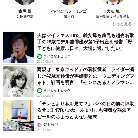
森岡 浩
ハイヒール・リンゴ
大江 篤
姓氏研究家
漫才師
園田学園女子大学学長
もっと見る
夫はマイファスHiro、義父母も義兄も超有名歌
手の28歳モデル兼俳優が第1子出産を報告「母
子ともに健康…日々、大切に過ごしたい」
まいどなトピック
2026.08.08
両親は「東京キッド」の看板役者 ライダー演
じた42歳元俳優が再婚妻との「ウエディングフ
ォト」計画を明言 「センスあるカメラマン求
む」
まいどなトピック
2026.08.08
「テレビより私を見て？」パパの目の前に陣取
る犬に1.4万いいね あまりにも健気な熱烈ア
ピールのちょっと切ない結末
梨木 香奈
2026.08.08