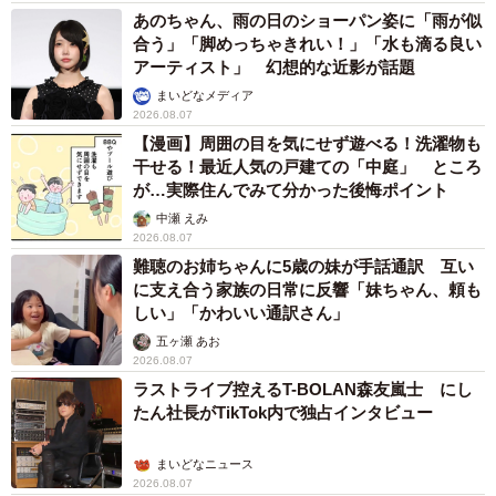
あのちゃん、雨の日のショーパン姿に「雨が似
合う」「脚めっちゃきれい！」「水も滴る良い
アーティスト」 幻想的な近影が話題
まいどなメディア
2026.08.07
【漫画】周囲の目を気にせず遊べる！洗濯物も
干せる！最近人気の戸建ての「中庭」 ところ
が…実際住んでみて分かった後悔ポイント
中瀬 えみ
2026.08.07
難聴のお姉ちゃんに5歳の妹が手話通訳 互い
に支え合う家族の日常に反響「妹ちゃん、頼も
しい」「かわいい通訳さん」
五ヶ瀬 あお
2026.08.07
ラストライブ控えるT-BOLAN森友嵐士 にし
たん社長がTikTok内で独占インタビュー
まいどなニュース
2026.08.07