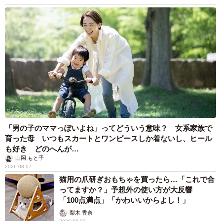
「男の子のママっぽいよね」ってどういう意味？ 女系家族で
育った母 いつもスカートとワンピースしか着ないし、ヒール
も好き どのへんが…
山岡 もと子
2026.08.07
猫用の爪研ぎおもちゃを買ったら…「これで合
ってますか？」予想外の使い方が大反響
「100点満点」「かわいいからよし！」
梨木 香奈