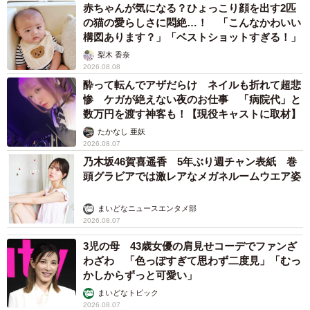
赤ちゃんが気になる？ひょっこり顔を出す2匹
の猫の愛らしさに悶絶…！ 「こんなかわいい
構図あります？」「ベストショットすぎる！」
梨木 香奈
2026.08.08
酔って転んでアザだらけ ネイルも折れて超悲
惨 ケガが絶えない夜のお仕事 「病院代」と
数万円を渡す神客も！【現役キャストに取材】
たかなし 亜妖
2026.08.07
乃木坂46賀喜遥香 5年ぶり週チャン表紙 巻
頭グラビアでは激レアなメガネルームウエア姿
まいどなニュースエンタメ部
2026.08.07
3児の母 43歳女優の肩見せコーデでファンざ
わざわ 「色っぽすぎて思わず二度見」「むっ
かしからずっと可愛い」
まいどなトピック
2026.08.07