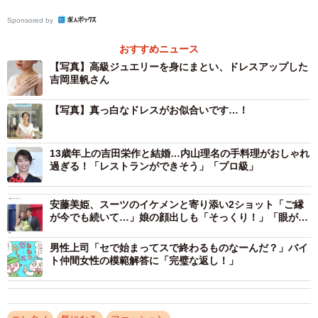
Sponsored by
おすすめニュース
【写真】高級ジュエリーを身にまとい、ドレスアップした
吉岡里帆さん
【写真】真っ白なドレスがお似合いです…！
13歳年上の吉田栄作と結婚…内山理名の手料理がおしゃれ
過ぎる！「レストランができそう」「プロ級」
安藤美姫、スーツのイケメンと寄り添い2ショット「ご縁
が今でも続いて…」娘の顔出しも「そっくり！」「眼が似
てる」と話題に
男性上司「セで始まってスで終わるものなーんだ？」バイ
ト仲間女性の模範解答に「完璧な返し！」