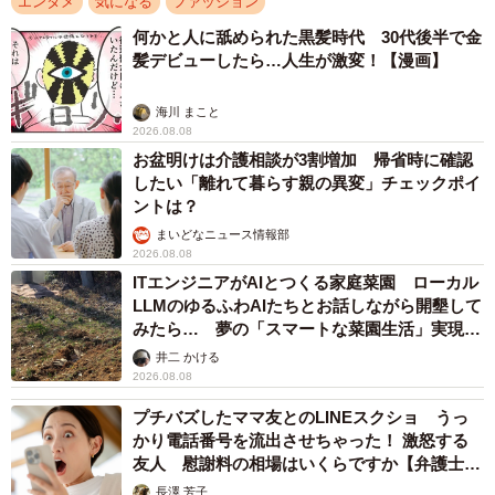
エンタメ
気になる
ファッション
何かと人に舐められた黒髪時代 30代後半で金
髪デビューしたら…人生が激変！【漫画】
海川 まこと
2026.08.08
お盆明けは介護相談が3割増加 帰省時に確認
したい「離れて暮らす親の異変」チェックポイ
ントは？
まいどなニュース情報部
2026.08.08
ITエンジニアがAIとつくる家庭菜園 ローカル
LLMのゆるふわAIたちとお話しながら開墾して
みたら… 夢の「スマートな菜園生活」実現な
るか
井二 かける
2026.08.08
プチバズしたママ友とのLINEスクショ うっ
かり電話番号を流出させちゃった！ 激怒する
友人 慰謝料の相場はいくらですか【弁護士が
解説】
長澤 芳子