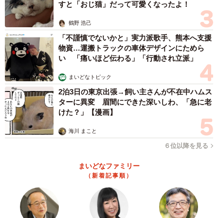
すと「おじ猫」だって可愛くなったよ！
鶴野 浩己
「不謹慎でないかと」実力派歌手、熊本へ支援
物資…運搬トラックの車体デザインにためら
い 「痛いほど伝わる」「行動され立派」
まいどなトピック
2泊3日の東京出張→飼い主さんが不在中ハムス
ターに異変 眉間にできた深いしわ、「急に老
けた？」【漫画】
海川 まこと
６位以降を見る
まいどなファミリー
（新着記事順）