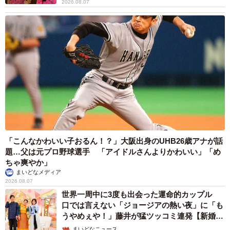
2026.08.07
「こんなかわいい子おるん！？」大阪出身のUHB26歳アナが話
題…父は元プロ野球選手 「アイドルさんよりかわいい」「め
ちゃ爽やか」
まいどなメディア
2026.08.07
世界一周中に3度も出会った運命的カップル
口では言えない「ジョージアの熱い夜」に「も
うやめぇや！」藤井が猛ツッコミ連発【新婚さ
ん】
まいどなニュース