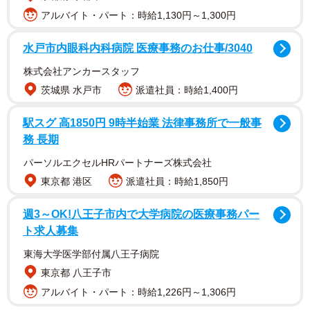
アルバイト・パート：時給1,130円～1,300円
水戸市内眼科内科病院 医療事務のお仕事/3040
SNSでは、「眼福！！！！唸る美しさです」「ため息が出
株式会社アンカースタッフ
るほど清楚な美しさです」「脳が追いつかないくらい美し
茨城県 水戸市
派遣社員：時給1,400円
すぎる」「なんと言う天使さんですか？」「女神ですね」
「これが話題の国宝ですか？」「これぞ美の饗宴」「やは
駅スグ 高1850円 9時半始業 法律事務所で一般事
務 長期
りTiffanyは可愛らしさがあっていい」「Tiffanyの美しさを
超える里帆ちゃん」「美しすぎてクラクラ」などのコメン
パーソルエクセルHRパートナーズ株式会社
トがあった。
東京都 港区
派遣社員：時給1,850円
週3～OK!八王子市内で大学病院の医療事務パー
ト求人募集
東海大学医学部付属八王子病院
東京都 八王子市
アルバイト・パート：時給1,226円～1,306円