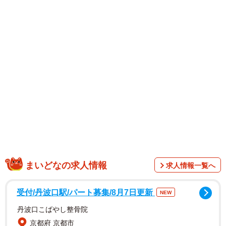
一方、吉岡さん自身もインスタグラムを更新しており、テ
ィファニー銀座のオープニングパーティーに出席した時の
ことについて「美しいものしかない空間。この一言に尽き
ます」と言及。あわせてアップされた写真には、ショーウ
ィンドーを優雅に見つめる吉岡さんや、特徴的なデザイン
のジュエリーと見事に調和している煌びやかな吉岡さんが
収まっている。
まいどなの求人情報
求人情報一覧へ
受付/丹波口駅/パート募集/8月7日更新
NEW
丹波口こばやし整骨院
京都府 京都市