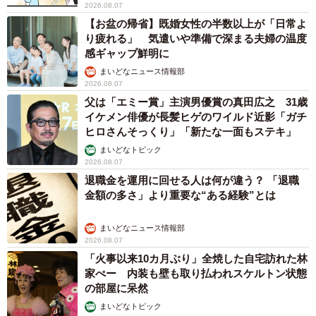
2026.08.07
【お盆の帰省】既婚女性の半数以上が「日常よ
り疲れる」 気遣いや準備で深まる夫婦の温度
感ギャップ鮮明に
まいどなニュース情報部
2026.08.07
父は「エミー賞」主演男優賞の真田広之 31歳
イケメン俳優が長髪ヒゲのワイルド近影「ガチ
ヒロさんそっくり」「新たな一面もステキ」
まいどなトピック
2026.08.07
退職金を運用に回せる人は何が違う？ 「退職
金額の多さ」より重要な“ある経験”とは
まいどなニュース情報部
2026.08.07
「火事以来10カ月ぶり」全焼した自宅訪れた林
家ぺー 内装も壁も取り払われスケルトン状態
の部屋に呆然
まいどなトピック