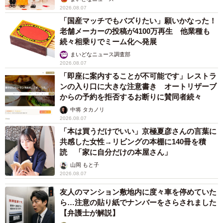
2026.08.07
「国産マッチでもバズりたい」願いかなった！
老舗メーカーの投稿が4100万再生 他業種も
続々相乗りでミーム化へ発展
まいどなニュース調査部
2026.08.07
「即座に案内することが不可能です」レストラ
ンの入り口に大きな注意書き オートリザーブ
からの予約を拒否するお断りに賛同者続々
中将 タカノリ
2026.08.07
「本は買うだけでいい」京極夏彦さんの言葉に
共感した女性→リビングの本棚に140冊を積
読 「家に自分だけの本屋さん」
山岡 もと子
2026.08.07
友人のマンション敷地内に度々車を停めていた
ら…注意の貼り紙でナンバーをさらされました
【弁護士が解説】