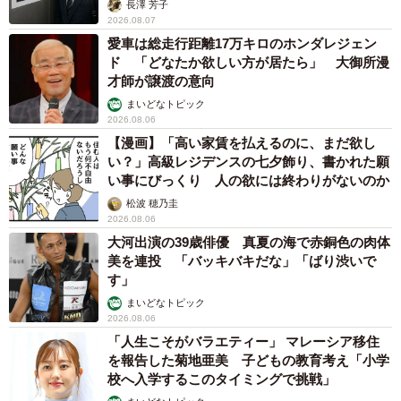
長澤 芳子
2026.08.07
愛車は総走行距離17万キロのホンダレジェン
ド 「どなたか欲しい方が居たら」 大御所漫
才師が譲渡の意向
まいどなトピック
2026.08.06
【漫画】「高い家賃を払えるのに、まだ欲し
い？」高級レジデンスの七夕飾り、書かれた願
い事にびっくり 人の欲には終わりがないのか
松波 穂乃圭
2026.08.06
大河出演の39歳俳優 真夏の海で赤銅色の肉体
美を連投 「バッキバキだな」「ばり渋いで
す」
まいどなトピック
2026.08.06
「人生こそがバラエティー」 マレーシア移住
を報告した菊地亜美 子どもの教育考え「小学
校へ入学するこのタイミングで挑戦」