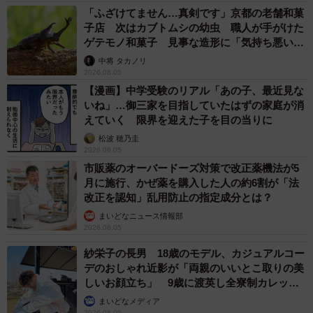
「ふざけてません…真剣です」京都の老舗和菓
子店 次はカブトムシの幼虫 職人が手がけた
ゲテモノ和菓子 見事な造形に「気持ち悪いく
らいリアル」
中将 タカノリ
2026.08.05
【漫画】中学受験のリアル「あの子、最近見な
いね」…御三家を目指していたはずの家庭が消
えていく 限界を迎えた子を目の当りに
松波 穂乃圭
2026.08.05
市販薬のオーバードーズ対策で改正薬機法が5
月に施行、かぜ薬を購入した人の約6割が「法
改正を認知」乱用防止の指定成分とは？
まいどなニュース情報部
2026.08.05
紗栄子の長男 18歳のモデル、カジュアルコー
デのおしゃれ近影が「両親のいいとこ取りの美
しいお顔立ち」 9歳に渡英し全寮制カレッジ
で学ぶ
まいどなメディア
2026.08.05