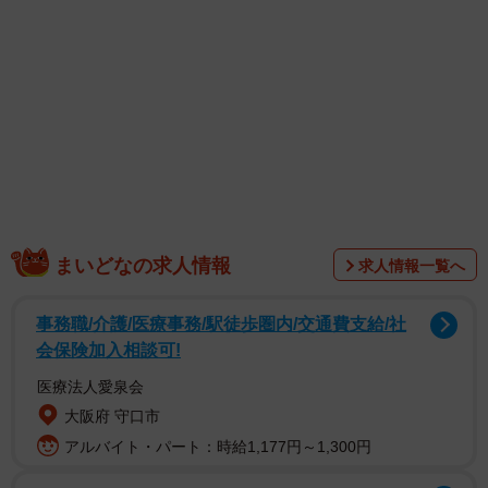
ける姿とのギャップにグッとくること間違いなし。南後ア
ナウンサーをさらに応援したくなる、紙面はそんな仕上が
りとなっています。
まいどなの求人情報
求人情報一覧へ
事務職/介護/医療事務/駅徒歩圏内/交通費支給/社
会保険加入相談可!
医療法人愛泉会
大阪府 守口市
【南後杏子さんプロフィル】
アルバイト・パート：時給1,177円～1,300円
なんご・きょうこ 2001年2月1日生まれ 福井県福井市出