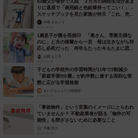
83歳父が骨折で入院 ３カ月の病院生活があま
りに退屈で「画用紙と色鉛筆持ってこい！」→
スケッチブックを見た家族が仰天「これ、売れ
ますよ…」
中将 タカノリ
2026.08.06
1歳息子が腕を亜脱臼 「奥さん、専業主婦な
のに」と夫の後輩から一言 母は泣きながら対
応し必死だった 何年もたった今もたまに思い
出し…
山岡 もと子
2026.08.06
子どもの学校外の学習時間が11年で2割減少
「家庭学習0分層」が約半数に達する深刻な実
態と広がる学習格差
まいどなニュース情報部
2026.08.06
「事故物件」という言葉のイメージにとらわれ
ていませんか？ 不動産業者が語る「物件の可
能性」を閉ざさないために必要なこと
平藤 清刀
2026.08.06