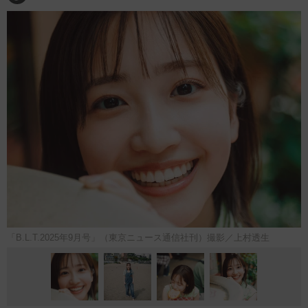
「B.L.T.2025年9月号」（東京ニュース通信社刊）撮影／上村透生