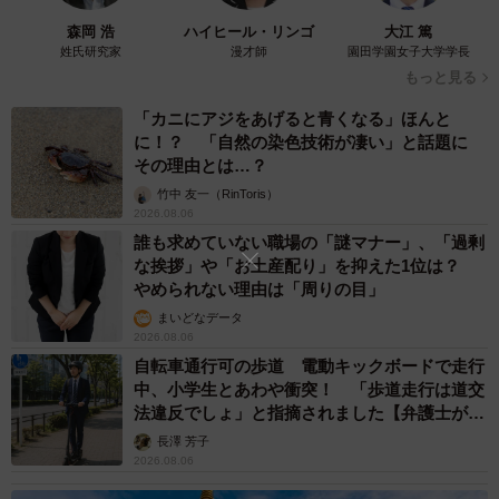
森岡 浩
ハイヒール・リンゴ
大江 篤
姓氏研究家
漫才師
園田学園女子大学学長
もっと見る
「カニにアジをあげると青くなる」ほんと
に！？ 「自然の染色技術が凄い」と話題に
その理由とは…？
竹中 友一（RinToris）
2026.08.06
誰も求めていない職場の「謎マナー」、「過剰
な挨拶」や「お土産配り」を抑えた1位は？
やめられない理由は「周りの目」
まいどなデータ
2026.08.06
自転車通行可の歩道 電動キックボードで走行
中、小学生とあわや衝突！ 「歩道走行は道交
法違反でしょ」と指摘されました【弁護士が解
説】
長澤 芳子
2026.08.06