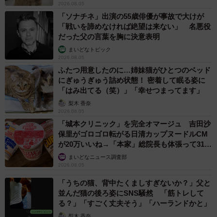
2026.08.05
「ソナチネ」出演の55歳俳優が事故で大けが
「戦いを諦めなければ絶望は来ない」 名悪役
だった父の言葉を胸に決意表明
まいどなトピック
2026.08.05
ふたつ用意したのに…姉妹猫がひとつのベッド
にぎゅうぎゅう詰め状態！ 密着して眠る姿に
「はみ出てる（笑）」「幸せつまってます」
梨木 香奈
2026.08.05
「城本クリニック」を完全オマージュ 吉田沙
保里がゴロゴロ転がる日清カップヌードルCM
が20万いいね→「本家」総院長も体張って31万
いいね
まいどなニュース調査部
2026.08.05
「うちの猫、背中たくましすぎないか？」父と
並んだ猫の後ろ姿にSNS騒然 「筋トレして
る？」「すごく丈夫そう」「ハーランドかと」
梨木 香奈