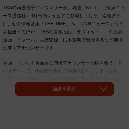
TBSの南後杏子アナウンサーが、雑誌「B.L.T.」（東京ニュ
ース通信社）9月号のグラビアに登場しました。南後アナ
は、朝の情報番組「THE TIME,」や 「JNNニュース」など
を担当するほか、TBSの看板番組「ラヴィット！」の人気
企画「チャーハン大捜査線」に不定期で出演するなど期待
の若手アナウンサーです。
今回、「いつも真面目な南後アナウンサーの隙を狙う」と
いうテーマで、小旅行と称して熱海を訪れ、レトロなレス
トランや観光地らしく賑わう商店街、強い日差しの中、心
地良い波が寄せては返す浜辺など、あらゆるスポットを巡
続きを読む
りました。穏やかな空気が流れる熱海に魅了されたのか、
少しおどけてみたり、浜辺で目をつむって休んだりと、す
っかりリラックスした様子が随所で見られました。
写真に写し出されたオフの彼女を見て、普段テレビで見か