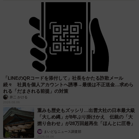
「LINEのQRコードを添付して」社長をかたる詐欺メール
続々 社員を個人アカウントへ誘導→最後は不正送金…求めら
れる「だまされる前提」の対策
井二 かける
2026.08.06
重みも歴史もズッシリ…出雲大社の日本最大級
「大しめ縄」が8年ぶり掛けかえ 伝統の「大
撚り合わせ」が28万回超再生「ほんとに圧巻」
まいどなニュース調査部
2026.08.06