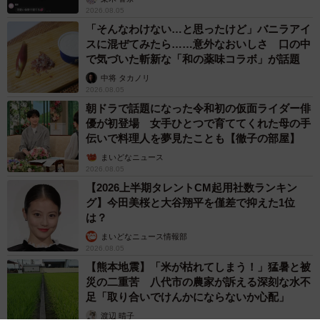
2026.08.05
「そんなわけない…と思ったけど」バニラアイ
スに混ぜてみたら……意外なおいしさ 口の中
で気づいた斬新な「和の薬味コラボ」が話題
中将 タカノリ
2026.08.05
朝ドラで話題になった令和初の仮面ライダー俳
優が初登場 女手ひとつで育ててくれた母の手
伝いで料理人を夢見たことも【徹子の部屋】
まいどなニュース
2026.08.05
【2026上半期タレントCM起用社数ランキン
グ】今田美桜と大谷翔平を僅差で抑えた1位
は？
まいどなニュース情報部
2026.08.05
【熊本地震】「米が枯れてしまう！」猛暑と被
災の二重苦 八代市の農家が訴える深刻な水不
足「取り合いでけんかにならないか心配」
渡辺 晴子