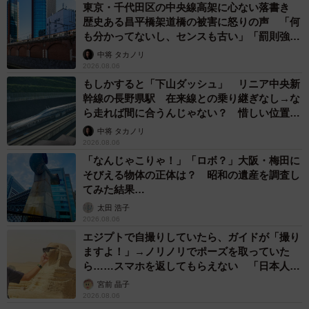
東京・千代田区の中央線高架に心ない落書き
歴史ある昌平橋架道橋の被害に怒りの声 「何
も分かってないし、センスも古い」「罰則強化
して」
中将 タカノリ
2026.08.06
もしかすると「下山ダッシュ」 リニア中央新
幹線の長野県駅 在来線との乗り継ぎなし→な
ら走れば間に合うんじゃない？ 惜しい位置関
係が反響
中将 タカノリ
2026.08.06
「なんじゃこりゃ！」「ロボ？」大阪・梅田に
そびえる物体の正体は？ 昭和の遺産を調査し
てみた結果…
太田 浩子
2026.08.06
エジプトで自撮りしていたら、ガイドが「撮り
ますよ！」→ノリノリでポーズを取っていた
ら……スマホを返してもらえない 「日本人は
カモ代表かも」「私は6時間で3万円払った」
宮前 晶子
2026.08.06