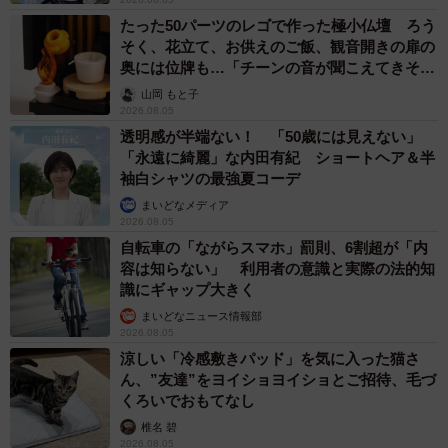
たった50パーツのレゴで作った極小仏壇 ろう
そく、花立て、お供えのご飯、観音開きの扉の
奥には位牌も…「チーンの音が聞こえてきそ
う」
山岡 もと子
2026.08.05
透明感が半端ない！ 「50歳には見えない」
「永遠に綺麗」な内田有紀 ショートヘア＆半
袖白シャツの最強夏コーデ
まいどなメディア
2026.08.05
自転車の「ながらスマホ」罰則、6割超が「内
容は知らない」 利用者の意識と実際の法的知
識にギャップ大きく
まいどなニュース情報部
2026.08.05
涼しい「冷感敷きパッド」を気に入った猫さ
ん、”友達”をヨイショヨイショとご招待、毛づ
くろいでおもてなし
椎名 碧
2026.08.05