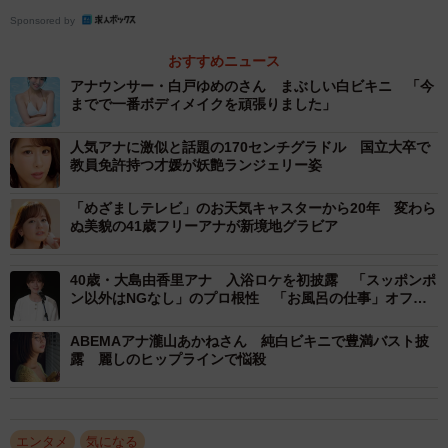
Sponsored by
おすすめニュース
アナウンサー・白戸ゆめのさん まぶしい白ビキニ 「今
までで一番ボディメイクを頑張りました」
人気アナに激似と話題の170センチグラドル 国立大卒で
教員免許持つ才媛が妖艶ランジェリー姿
「めざましテレビ」のお天気キャスターから20年 変わら
ぬ美貌の41歳フリーアナが新境地グラビア
40歳・大島由香里アナ 入浴ロケを初披露 「スッポンポ
ン以外はNGなし」のプロ根性 「お風呂の仕事」オファ
ーの予感？
ABEMAアナ瀧山あかねさん 純白ビキニで豊満バスト披
露 麗しのヒップラインで悩殺
エンタメ
気になる