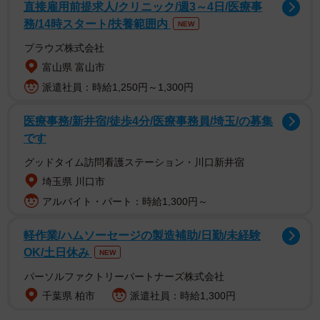
身 早稲田大学法学部卒 趣味は読書(小説やエッセイ)、ド
直接雇用前提求人/クリニック/週3～4日/医療事
務/14時スタート/扶養範囲内
ラマ鑑賞、ダンス、MV鑑賞、辛いものを食べること
NEW
プラウズ株式会社
富山県 富山市
派遣社員：時給1,250円～1,300円
医療事務/新井宿/徒歩4分/医療事務員/埼玉/の募集
です
グッドタイム訪問看護ステーション・川口新井宿
埼玉県 川口市
アルバイト・パート：時給1,300円～
軽作業/ハムソーセージの製造補助/日勤/未経験
OK/土日休み
NEW
パーソルファクトリーパートナーズ株式会社
千葉県 柏市
派遣社員：時給1,300円