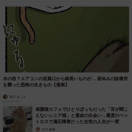
木の枝？エアコンの送風口から細長いものが… 昼休みの診療所
を襲った恐怖の生きもの【漫画】
海川 まこと
2026.08.05
保護猫カフェでひとりぼっちだった「耳が聞こ
えないシニア猫」と運命の出会い→重度のペッ
トロスで適応障害だった女性の人生が一変
古川 諭香