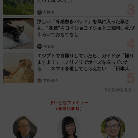
だって気づいた」
行橋 友
涼しい「冷感敷きパッド」を気に入った猫さ
ん、”友達”をヨイショヨイショとご招待、毛づ
くろいでおもてなし
椎名 碧
エジプトで自撮りしていたら、ガイドが「撮り
ますよ！」→ノリノリでポーズを取っていた
ら……スマホを返してもらえない 「日本人は
カモ代表かも」「私は6時間で3万円払った」
宮前 晶子
６位以降を見る
まいどなファミリー
（新着記事順）