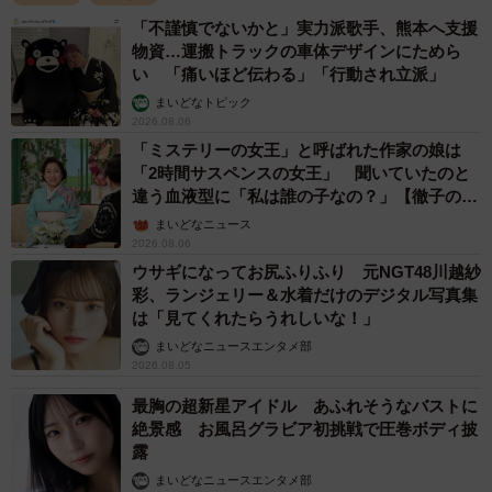
「不謹慎でないかと」実力派歌手、熊本へ支援
物資…運搬トラックの車体デザインにためら
い 「痛いほど伝わる」「行動され立派」
まいどなトピック
2026.08.06
「ミステリーの女王」と呼ばれた作家の娘は
「2時間サスペンスの女王」 聞いていたのと
違う血液型に「私は誰の子なの？」【徹子の部
屋】
まいどなニュース
2026.08.06
ウサギになってお尻ふりふり 元NGT48川越紗
彩、ランジェリー＆水着だけのデジタル写真集
は「見てくれたらうれしいな！」
まいどなニュースエンタメ部
2026.08.05
最胸の超新星アイドル あふれそうなバストに
絶景感 お風呂グラビア初挑戦で圧巻ボディ披
露
まいどなニュースエンタメ部