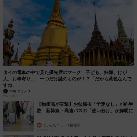
タイの電車の中で見た優先席のマーク 子ども、妊娠、けが
人、お年寄り… 一つだけ謎のものが！？「だから黄色なんで
すね」
中将 タカノリ
2026.08.06
【物価高が直撃】お盆帰省「予定なし」が約半
数 新幹線・高速バスの「使い分け」が鮮明に
まいどなニュース情報部
2026.08.06