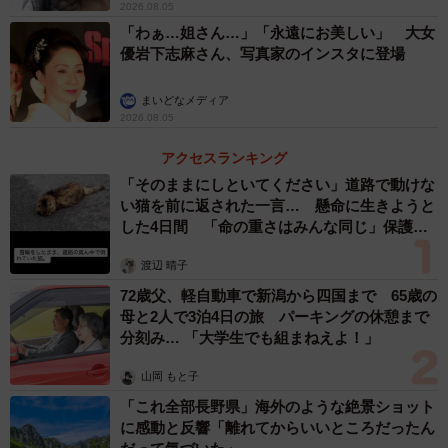
2026.08.05
「わぁ…姐さん…」「永遠にお美しい」 大女
優岩下志麻さん、写真家のインスタに登場
まいどなメディア
2026.08.05
アクセスランキング
「そのままにしといてください」道路で動けな
い猫を前に返された一言… 懸命に生きようと
した4日間 「命の重さはみんな同じ」保護団
体代表の訴え
渡辺 晴子
72歳父、軽自動車で新潟から四国まで 65歳の
母と2人で3泊4日の旅 パーキングの休憩まで
分刻み… 「大学生でも組まねえよ！」
山岡 もと子
「これ全部長野県」海外のような絶景ショット
に感動と反響「離れてからいいところだったん