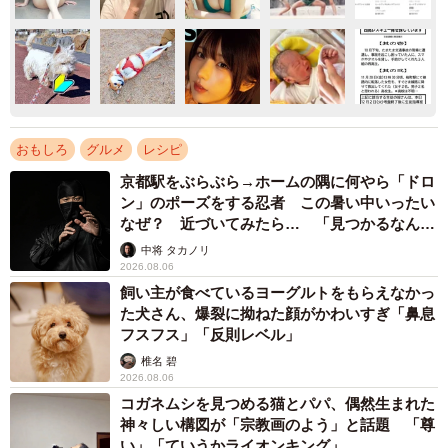
おもしろ
グルメ
レシピ
京都駅をぶらぶら→ホームの隅に何やら「ドロ
ン」のポーズをする忍者 この暑い中いったい
なぜ？ 近づいてみたら… 「見つかるなんて
未熟」
中将 タカノリ
2026.08.06
飼い主が食べているヨーグルトをもらえなかっ
た犬さん、爆裂に拗ねた顔がかわいすぎ「鼻息
フスフス」「反則レベル」
椎名 碧
2026.08.06
コガネムシを見つめる猫とパパ、偶然生まれた
神々しい構図が「宗教画のよう」と話題 「尊
い」「ていうかライオンキング」