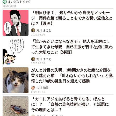
まいどなトピック
2026.08.06
「明日ひま？」 知り合いから唐突なメッセー
ジ 用件次第で断ることもできる賢い返信文と
は？【漫画】
海川 まこと
2026.08.06
「誰かみたいにならなきゃ」 他人を正解にし
て生きてきた母親 自己主張が苦手な娘に教わ
った大切なこと【漫画】
海川 まこと
2026.08.06
がんと片目の失明、3時間おきの壮絶な介護を
乗り越えた猫 「叶わないかもしれない」と覚
悟した19歳の誕生日を迎えて感動
古川 諭香
2026.08.06
「カニにアジをあげると青くなる」ほんと
に！？ 「自然の染色技術が凄い」と話題に
その理由とは…？