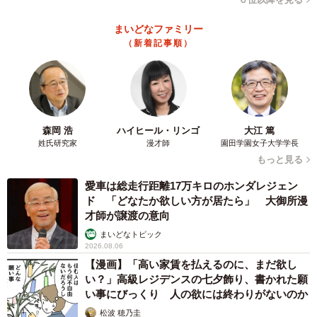
まいどなファミリー
（新着記事順）
森岡 浩
ハイヒール・リンゴ
大江 篤
姓氏研究家
漫才師
園田学園女子大学学長
もっと見る
愛車は総走行距離17万キロのホンダレジェン
ド 「どなたか欲しい方が居たら」 大御所漫
才師が譲渡の意向
まいどなトピック
2026.08.06
【漫画】「高い家賃を払えるのに、まだ欲し
い？」高級レジデンスの七夕飾り、書かれた願
い事にびっくり 人の欲には終わりがないのか
松波 穂乃圭