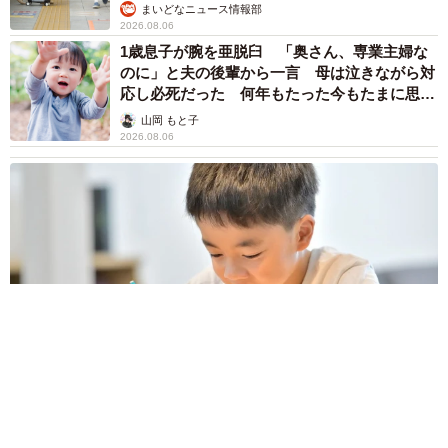
まいどなニュース情報部
2026.08.06
1歳息子が腕を亜脱臼 「奥さん、専業主婦な
のに」と夫の後輩から一言 母は泣きながら対
応し必死だった 何年もたった今もたまに思い
出し…
山岡 もと子
2026.08.06
子どもの学校外の学習時間が11年で2割減少 「家庭学習0分
層」が約半数に達する深刻な実態と広がる学習格差