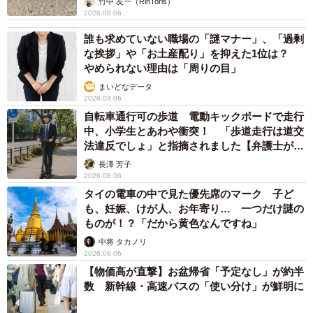
竹中 友一（RinToris）
2026.08.06
誰も求めていない職場の「謎マナー」、「過剰
な挨拶」や「お土産配り」を抑えた1位は？
やめられない理由は「周りの目」
まいどなデータ
2026.08.06
自転車通行可の歩道 電動キックボードで走行
中、小学生とあわや衝突！ 「歩道走行は道交
法違反でしょ」と指摘されました【弁護士が解
説】
長澤 芳子
2026.08.06
タイの電車の中で見た優先席のマーク 子ど
も、妊娠、けが人、お年寄り… 一つだけ謎の
ものが！？「だから黄色なんですね」
中将 タカノリ
2026.08.06
【物価高が直撃】お盆帰省「予定なし」が約半
数 新幹線・高速バスの「使い分け」が鮮明に