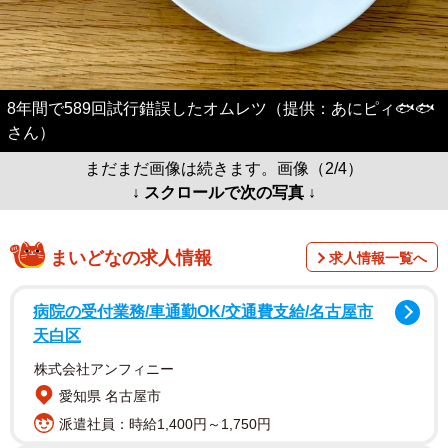
8年間で589回試行錯誤したオムレツ（提供：あにピィ🐟🐟
さん）
まだまだ画像は続きます。画像（2/4）
↓ スクロールで次の写真 ↓
まいどなの求人情報
求人情報一覧へ
病院の受付業務/車通勤OK/交通費支給/名古屋市
天白区
株式会社アンフィニー
愛知県 名古屋市
派遣社員：時給1,400円～1,750円