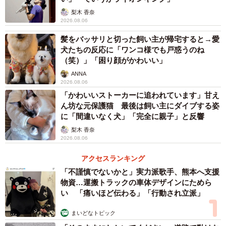
梨木 香奈
2026.08.06
髪をバッサリと切った飼い主が帰宅すると→愛
犬たちの反応に「ワンコ様でも戸惑うのね
（笑）」「困り顔がかわいい」
ANNA
2026.08.06
「かわいいストーカーに追われています」甘え
ん坊な元保護猫 最後は飼い主にダイブする姿
に「間違いなく犬」「完全に親子」と反響
梨木 香奈
2026.08.06
アクセスランキング
「不謹慎でないかと」実力派歌手、熊本へ支援
物資…運搬トラックの車体デザインにためら
い 「痛いほど伝わる」「行動され立派」
まいどなトピック