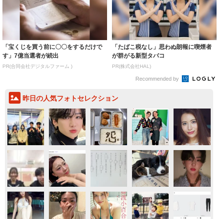
「宝くじを買う前に〇〇をするだけで
「たばこ税なし」思わぬ朗報に喫煙者
す」7億当選者が続出
が群がる新型タバコ
PR(合同会社デジタルファーム )
PR(株式会社HAL)
Recommended by
昨日の人気フォトセレクション