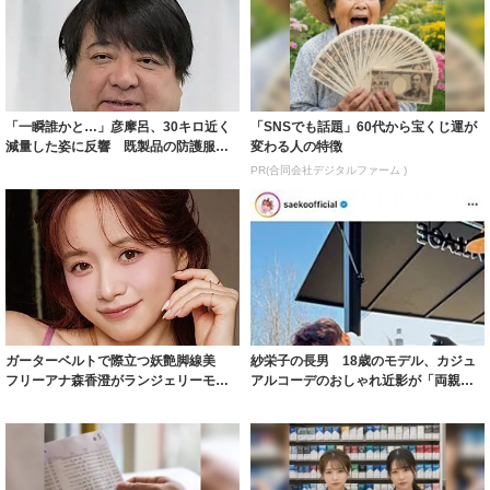
「一瞬誰かと…」彦摩呂、30キロ近く
「SNSでも話題」60代から宝くじ運が
減量した姿に反響 既製品の防護服が
変わる人の特徴
着られると...
PR(合同会社デジタルファーム )
ガーターベルトで際立つ妖艶脚線美
紗栄子の長男 18歳のモデル、カジュ
フリーアナ森香澄がランジェリーモデ
アルコーデのおしゃれ近影が「両親の
ルに ｢PE...
いいとこ取...