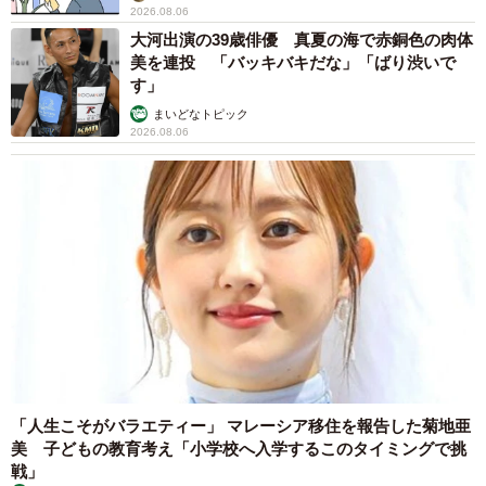
2026.08.06
大河出演の39歳俳優 真夏の海で赤銅色の肉体
美を連投 「バッキバキだな」「ばり渋いで
す」
まいどなトピック
2026.08.06
「人生こそがバラエティー」 マレーシア移住を報告した菊地亜
美 子どもの教育考え「小学校へ入学するこのタイミングで挑
戦」