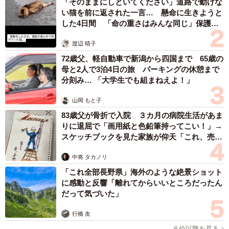
「そのままにしといてください」道路で動けな
い猫を前に返された一言… 懸命に生きようと
した4日間 「命の重さはみんな同じ」保護団
体代表の訴え
渡辺 晴子
72歳父、軽自動車で新潟から四国まで 65歳の
母と2人で3泊4日の旅 パーキングの休憩まで
分刻み… 「大学生でも組まねえよ！」
山岡 もと子
83歳父が骨折で入院 ３カ月の病院生活があま
りに退屈で「画用紙と色鉛筆持ってこい！」→
スケッチブックを見た家族が仰天「これ、売れ
ますよ…」
中将 タカノリ
「これ全部長野県」海外のような絶景ショット
に感動と反響「離れてからいいところだったん
だって気づいた」
行橋 友
６位以降を見る