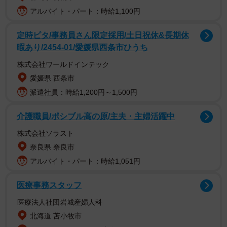
アルバイト・パート：時給1,100円
定時ピタ/事務員さん限定採用/土日祝休&長期休
暇あり/2454-01/愛媛県西条市ひうち
SNSでは、「かおりさまの魅力 お人柄とオーラがそうさ
せるのです」「かおりさまのコミュ力の高さでいつの間に
株式会社ワールドインテック
かステキな方々と交流なさってるのですね〜」「ファーギ
愛媛県 西条市
ー姫 かおりさまとツーショット！貴重ー」「何この写
派遣社員：時給1,200円～1,500円
真！？びっくり。しかも二人むちゃくちゃ可愛い」「力の
介護職員/ポシブル高の原/主夫・主婦活躍中
抜け加減が心地好い」「オーマイガー！ファーギーをここ
株式会社ソラスト
で見れるなんて」などのコメントがありました。
奈良県 奈良市
アルバイト・パート：時給1,051円
医療事務スタッフ
医療法人社団岩城産婦人科
北海道 苫小牧市