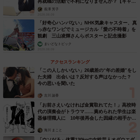
再就職の活動で不利になりませんか？【キャリ
アカウンセラーが解説】
長澤 芳子
2026.08.09
「好奇心ハンパない」NHK気象キャスター、真
っ赤なワンピでミュージカル「愛の不時着」を
観劇 三山凌輝さんらポスターと記念撮影
まいどなトピック
2026.08.09
アクセスランキング
「この人しかいない」26歳差の“年の差婚”をし
た夫婦 出会いは？反対する声はなかった？
今の思いを聞いた
古川 諭香
「お前さえいなければ金賞取れてた！」高校時
代の演奏会がトラウマ……責められた学生は楽
器修理職人に 10年後再会した因縁の相手から
思わぬ申し出【漫画】
海川 まこと
「ウソだろ」体重130kgの女性芸人オダウエダ