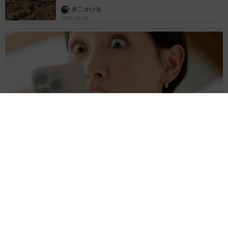
るか
井二 かける
2026.08.08
プチバズしたママ友とのLINEスクショ うっかり電話番号を流
出させちゃった！ 激怒する友人 慰謝料の相場はいくらですか
【弁護士が解説】
長澤 芳子
2026.08.08
「テレビより私を見て？」パパの目の前に陣取
る犬に1.4万いいね あまりにも健気な熱烈ア