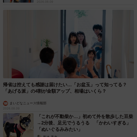
2026.08.09
帰省は控えても感謝は届けたい…「お盆玉」って知ってる？
「あげる派」の4割が金額アップ、相場はいくら？
まいどなニュース情報部
2026.08.09
「これが不動柴か…」初めて外を散歩した豆柴
→2分後、足元でうるうる 「かわいすぎる」
「ぬいぐるみみたい」