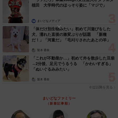
植田 大学時代のほっそり姿に「マジで」
まいどなメディア
「体だけ別生物みたい」初めて川遊びをした
犬、濡れた直後の激変ぶりが話題 「新種
だ！」「河童だ」「毛刈りされたあとの羊」
梨木 香奈
「これが不動柴か…」初めて外を散歩した豆柴
→2分後、足元でうるうる 「かわいすぎる」
「ぬいぐるみみたい」
梨木 香奈
６位以降を見る
まいどなファミリー
（新着記事順）