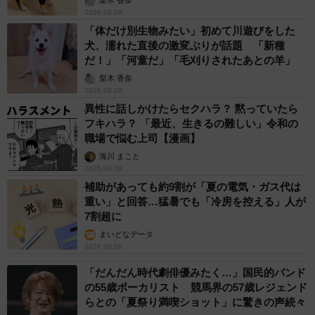
梨木 香奈
2026.08.09
「体だけ別生物みたい」初めて川遊びをした
犬、濡れた直後の激変ぶりが話題 「新種
だ！」「河童だ」「毛刈りされたあとの羊」
梨木 香奈
2026.08.09
異性に話しかけたらセクハラ？ 黙っていたら
フキハラ？ 「最近、生きるの難しい」令和の
職場で悩む上司【漫画】
海川 まこと
2026.08.09
補助があっても約9割が「夏の電気・ガス代は
重い」と回答…猛暑でも「冷房を控える」人が
7割超に
まいどなデータ
2026.08.08
「だんだん時代劇俳優みたく…」国民的バンド
の55歳ボーカリスト 競馬界の57歳レジェンド
らとの「夏祭り満喫ショット」に驚きの声続々