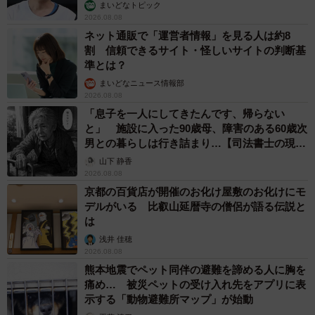
まいどなトピック
2026.08.08
ネット通販で「運営者情報」を見る人は約8
割 信頼できるサイト・怪しいサイトの判断基
準とは？
まいどなニュース情報部
2026.08.08
「息子を一人にしてきたんです、帰らない
と」 施設に入った90歳母、障害のある60歳次
男との暮らしは行き詰まり…【司法書士の現場
から】
山下 静香
2026.08.08
京都の百貨店が開催のお化け屋敷のお化けにモ
デルがいる 比叡山延暦寺の僧侶が語る伝説と
は
浅井 佳穂
2026.08.08
熊本地震でペット同伴の避難を諦める人に胸を
痛め… 被災ペットの受け入れ先をアプリに表
示する「動物避難所マップ」が始動