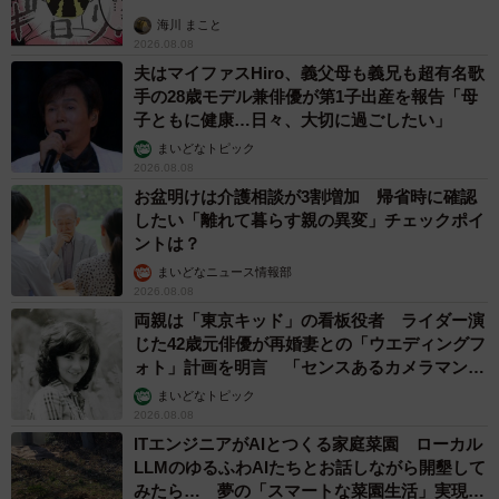
海川 まこと
2026.08.08
夫はマイファスHiro、義父母も義兄も超有名歌
手の28歳モデル兼俳優が第1子出産を報告「母
子ともに健康…日々、大切に過ごしたい」
まいどなトピック
2026.08.08
お盆明けは介護相談が3割増加 帰省時に確認
したい「離れて暮らす親の異変」チェックポイ
ントは？
まいどなニュース情報部
2026.08.08
両親は「東京キッド」の看板役者 ライダー演
じた42歳元俳優が再婚妻との「ウエディングフ
ォト」計画を明言 「センスあるカメラマン求
む」
まいどなトピック
2026.08.08
ITエンジニアがAIとつくる家庭菜園 ローカル
LLMのゆるふわAIたちとお話しながら開墾して
みたら… 夢の「スマートな菜園生活」実現な