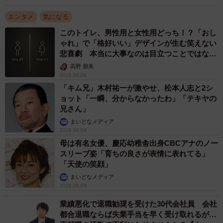
エンタメ
気になる
このトイレ、男性用と女性用どっち！？「おし
ゃれ」で「格好いい」デザインが生む笑えない
悲喜劇 本当に大事なのは目立つことではな
く…
高野 朋美
2026.08.09
「キム兄」木村祐一が激やせ、松本人志と2シ
ョット「一瞬、分からなかったわ」「テキヤの
兄さん」
まいどなメディア
2026.08.09
母は有名女優、慶応幼稚舎出身CBCアナのノー
スリーブ姿「育ちの良さが表情に表れてる」
「天使の笑顔」
まいどなメディア
2026.08.09
業績悪化で退職勧奨を受けた30代会社員 会社
都合退職ならば失業手当を早く受け取れるが…