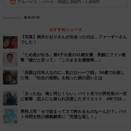
アルバイト・パート：時給1,300円～1,400円
Sponsored by
おすすめニュース
【写真】桃井かおりさんが出会ったのは…ファーギーさん
でした！
「ため息が出る」第3子出産の31歳女優、美貌にファン衝
撃「嘘だと言って」「このまま女優復帰…」
「両親は日本人なのに…私だけハーフ顔」 54歳で出産し
た母、〝出生の秘密〟を知った娘の思いとは
「太ったね、俺と同じくらい」バイト先での男性客の一言
に衝撃 恋人にも振られ決意したダイエット 4年で32キ
ロ減…XS服が“すんなり入る”体に
男性上司「セで始まってスで終わるものなーんだ？」バイ
ト仲間女性の模範解答に「完璧な返し！」