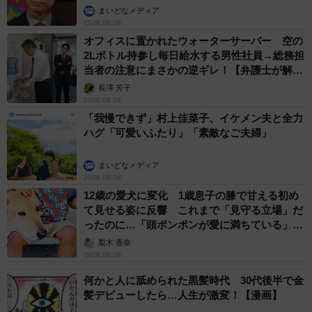
まいどなメディア
2026.08.08
オフィスに置かれたウォーターサーバー 空の
2Lボトル持参し毎日給水する男性社員→総務担
当者の注意にまさかの逆ギレ！【弁護士が解
説】
長澤 芳子
2026.08.08
「我慢できず」村上佳菜子、イケメン夫と全力
ハグ「可愛いふたり」「素敵なご夫婦」
まいどなメディア
2026.08.08
12歳の愛犬に変化 1歳息子の膝で甘える初め
て見せる姿に反響 これまで「見守る立場」だ
ったのに…「頭ポンポンが愛に満ちている」
「尊…」
梨木 香奈
2026.08.08
何かと人に舐められた黒髪時代 30代後半で金
髪デビューしたら…人生が激変！【漫画】