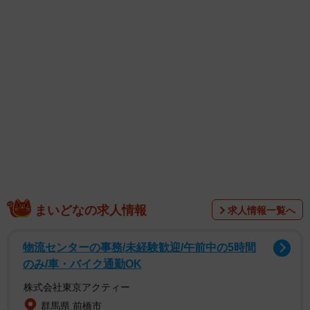
かないまま、会話に花を咲かせていたことを明かしまし
た。
また、桃井さんは「なんでみんな力抜けててこよなく優し
んだぁ?ワラシはこのままお上りさんのままで幸せス」とも
コメントしており、あわせてアップされた写真の中では
「お上りさん」な満足顔。顔を寄せ合っているファーギー
さんも楽しげに微笑む様子が印象的な一枚です。
まいどなの求人情報
求人情報一覧へ
物流センターの事務/未経験歓迎/午前中の5時間
のみ/車・バイク通勤OK
株式会社東京アクティー
群馬県 前橋市