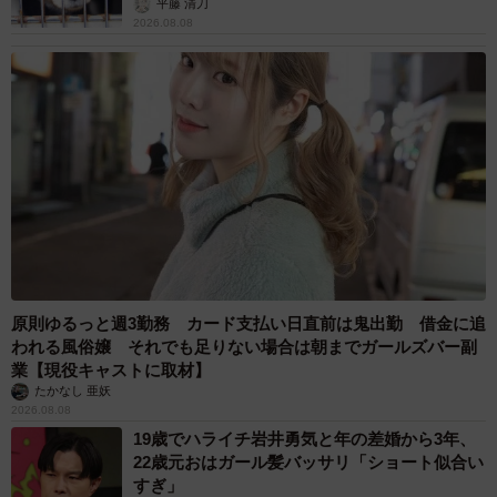
平藤 清刀
2026.08.08
原則ゆるっと週3勤務 カード支払い日直前は鬼出勤 借金に追
われる風俗嬢 それでも足りない場合は朝までガールズバー副
業【現役キャストに取材】
たかなし 亜妖
2026.08.08
19歳でハライチ岩井勇気と年の差婚から3年、
22歳元おはガール髪バッサリ「ショート似合い
すぎ」