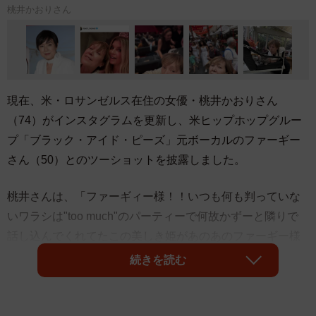
桃井かおりさん
現在、米・ロサンゼルス在住の女優・桃井かおりさん
（74）がインスタグラムを更新し、米ヒップホップグルー
プ「ブラック・アイド・ピーズ」元ボーカルのファーギー
さん（50）とのツーショットを披露しました。
桃井さんは、「ファーギィー様！！いつも何も判っていな
いワラシは"too much"のパーティーで何故かずーと隣りで
話し込んでくれてたこの美しき姫があのあのファーギー様
だと"写メしとこ?"と誘われてこれ撮った後で知ったんだ」
続きを読む
とコメント。自身が出演するNetflix配信のロマンティッ
ク・コメディ「Too Much」のパーティー会場で偶然相席し
た相手が元人気歌手・ファーギーさんであったことに気づ