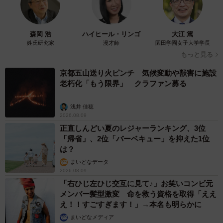
森岡 浩
ハイヒール・リンゴ
大江 篤
姓氏研究家
漫才師
園田学園女子大学学長
もっと見る
京都五山送り火ピンチ 気候変動や獣害に施設
老朽化「もう限界」 クラファン募る
浅井 佳穂
2026.08.09
正直しんどい夏のレジャーランキング、3位
「帰省」、2位「バーベキュー」を抑えた1位
は？
まいどなデータ
2026.08.09
「右ひじ左ひじ交互に見て♪」お笑いコンビ元
メンバー髪型激変 命を救う資格を取得「ええ
え！！すごすぎます！」→本名も明らかに
まいどなメディア