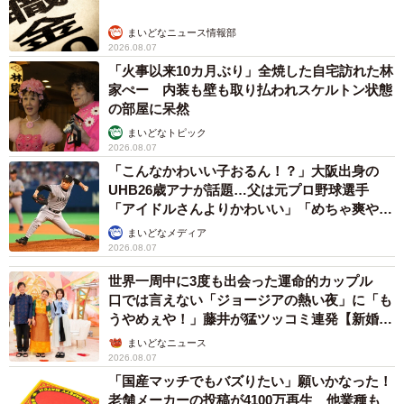
まいどなニュース情報部
2026.08.07
「火事以来10カ月ぶり」全焼した自宅訪れた林
家ぺー 内装も壁も取り払われスケルトン状態
の部屋に呆然
まいどなトピック
2026.08.07
「こんなかわいい子おるん！？」大阪出身の
UHB26歳アナが話題…父は元プロ野球選手
「アイドルさんよりかわいい」「めちゃ爽や
か」
まいどなメディア
2026.08.07
世界一周中に3度も出会った運命的カップル
口では言えない「ジョージアの熱い夜」に「も
うやめぇや！」藤井が猛ツッコミ連発【新婚さ
ん】
まいどなニュース
2026.08.07
「国産マッチでもバズりたい」願いかなった！
老舗メーカーの投稿が4100万再生 他業種も