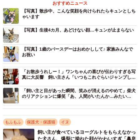
おすすめニュース
2/10
【写真】散歩中、こんな笑顔を向けられたらキュンとしち
ゃいます
飼い主さんを見上げるばつ丸くん。家でもこうしてよく見つめてくれる
そう（画像提供：あやさん）
【写真】生後4カ月、あどけない顔…キュンが止まらない
ーーこの写真は、いつ、どんなシーンで撮ったものなんで
しょう。
【写真】1歳のバースデーはおめかしして♪ 家族みんなで
お祝い
「あの写真は田んぼを眺めていたときと、草むらから音が
「お散歩うれしー！」ワンちゃんの喜びが伝わりすぎる写
したときです。散歩中によくこちらを振り返るので、『田
真に大反響 飼い主さん「いつもこれぐらいジャンプして
んぼがきれいだね』『虫がいたのかもね』なんて話しなが
ます」
ら歩いています」
「飼い主と目があった瞬間、笑みが消えるのやめて」柴犬
のリアクションに爆笑「あ、人間がいたんか…みたい
な？」
ーーこの光景を見たとき、どんな気持ちになりましたか。
「楽しそうに振り向いてくれるので、私も一緒にうれしく
もふもふ
保護犬・保護猫
イヌ
なりました。犬のための散歩のつもりが、自分の方が楽し
飼い主が食べているヨーグルトをもらえなかっ
た犬さん、爆裂に拗ねた顔がかわいすぎ「鼻息
んでいるかもしれません」