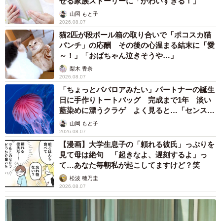
せる家族ストーリーに「かわいすぎる！」
山岡 もと子
2026.08.07
猫2匹が段ボール箱の取り合いで「ポコスカ猫
パンチ」の応酬 その後の心温まる結末に「愛
～！」「おばちゃん泣きそうや…」
梨木 香奈
2026.08.07
「ちょっとババロアみたい」パートナーの誕生
日に手作りトートバッグ 完成まで1年 淡い
藍染めに漂うクラゲ よく見ると…「センスす
ごい」
山岡 もと子
2026.08.07
【漫画】大学生息子の「頼れる彼氏」っぷりを
見て母は絶句 「起きなよ、遅刻するよ」っ
て…あなた毎朝私が起こしてますけど？笑
松波 穂乃圭
2026.08.07