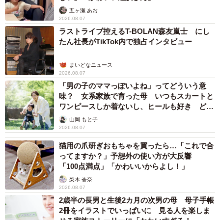
っちまで楽しくなる」
五ヶ瀬 あお
2026.08.07
ラストライブ控えるT-BOLAN森友嵐士 にし
たん社長がTikTok内で独占インタビュー
まいどなニュース
2026.08.07
「男の子のママっぽいよね」ってどういう意
味？ 女系家族で育った母 いつもスカートと
ワンピースしか着ないし、ヒールも好き どの
へんが…
山岡 もと子
2026.08.07
猫用の爪研ぎおもちゃを買ったら…「これで合
ってますか？」予想外の使い方が大反響
「100点満点」「かわいいからよし！」
梨木 香奈
2026.08.07
2歳半の長男と生後2カ月の次男の母 母子手帳
2冊をイラストでいっぱいに 見る人を楽しま