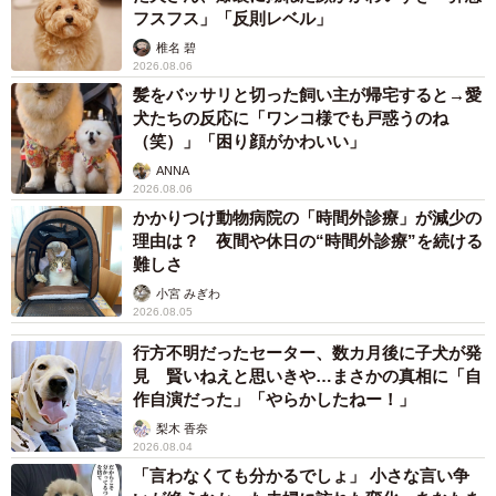
フスフス」「反則レベル」
椎名 碧
ーー家でもじっと見てくることが多いそうですね。
2026.08.06
髪をバッサリと切った飼い主が帰宅すると→愛
「私がリビングや部屋を移動すると、ついてくることが多
犬たちの反応に「ワンコ様でも戸惑うのね
（笑）」「困り顔がかわいい」
いからだと思います。お手洗いやお風呂場の前で待ってる
ANNA
こともあります」
2026.08.06
かかりつけ動物病院の「時間外診療」が減少の
理由は？ 夜間や休日の“時間外診療”を続ける
難しさ
小宮 みぎわ
2026.08.05
行方不明だったセーター、数カ月後に子犬が発
見 賢いねえと思いきや…まさかの真相に「自
作自演だった」「やらかしたねー！」
梨木 香奈
2026.08.04
「言わなくても分かるでしょ」 小さな言い争