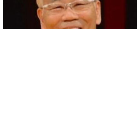
愛車は総走行距離17万キロのホンダレジェンド 「どなたか欲
しい方が居たら」 大御所漫才師が譲渡の意向
まいどなトピック
2026.08.06
【漫画】「高い家賃を払えるのに、まだ欲し
い？」高級レジデンスの七夕飾り、書かれた願
い事にびっくり 人の欲には終わりがないのか
松波 穂乃圭
2026.08.06
大河出演の39歳俳優 真夏の海で赤銅色の肉体