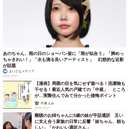
4/10
飼い主さんの足にアゴをのせて眠るばつ丸くん（画像提供：あやさん）
リプライには、ばつ丸くんの幸せそうな笑顔に癒やされる
あのちゃん、雨の日のショーパン姿に「雨が似合う」「脚めっ
声がたくさん寄せられました。
ちゃきれい！」「水も滴る良いアーティスト」 幻想的な近影
が話題
「かわいすぎる」
まいどなメディア
2026.08.07
「幸せそうで良い」
【漫画】周囲の目を気にせず遊べる！洗濯物も
「カワイイな。いい子だな」
干せる！最近人気の戸建ての「中庭」 ところ
「生きることを喜んでいる」
が…実際住んでみて分かった後悔ポイント
「なんてかわいい。だよねだよね！」
中瀬 えみ
2026.08.07
「うんうん楽しそうで嬉しいよってなる写真だわ〜」
難聴のお姉ちゃんに5歳の妹が手話通訳 互い
「小さい子どもが『楽しいね！ 楽しいね！』って共感を求
に支え合う家族の日常に反響「妹ちゃん、頼も
めてくる感じ。何百回も通った道でも、その顔を見るとこ
しい」「かわいい通訳さん」