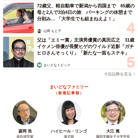
「友人とたまたま行った保護犬カフェで出会いました。た
72歳父、軽自動車で新潟から四国まで 65歳の
母と2人で3泊4日の旅 パーキングの休憩まで
くさんの小型犬の中に、1匹だけ大きな雑種の赤ちゃんがぴ
分刻み… 「大学生でも組まねえよ！」
ょこぴょこしていて気になって。他のお客さんには怖がっ
て近づかないのに、なぜか私の膝に何度も乗ってきて…こ
山岡 もと子
の子の家族になりたいと思いました」
父は「エミー賞」主演男優賞の真田広之 31歳
イケメン俳優が長髪ヒゲのワイルド近影「ガチ
ヒロさんそっくり」「新たな一面もステキ」
ーー迎えたばかりの頃と比べて、変わったなと感じるとこ
ろはありますか。
まいどなトピック
６位以降を見る
「怖がりなのは変わらないんですが、いろんなことに慣れ
まいどなファミリー
るのが早くなってきた気がします」
（新着記事順）
ーーばつ丸くんは、どんな性格なんでしょう。
「怖がりで甘えん坊です。最初は誰にも見えない場所で震
えていましたが、今は一緒にベッドで寝ています。まだ子
森岡 浩
ハイヒール・リンゴ
大江 篤
姓氏研究家
漫才師
園田学園女子大学学長
どものつもりらしく、私の足の間にはみ出しながら寝た