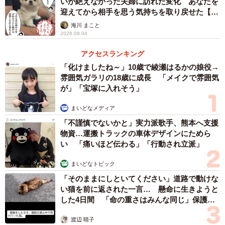
いが絶えなかった夫婦に訪れた変化 あなたを
迎えてから相手を思う気持ちを取り戻せた【漫
画】
海川 まこと
2026.08.04
アクセスランキング
「化けましたね～」10歳で綾瀬はるかの娘役→
雰囲気ガラリの18歳に成長 「メイクで雰囲気
が」「宝塚に入れそう」
まいどなメディア
「不謹慎でないかと」実力派歌手、熊本へ支援
物資…運搬トラックの車体デザインにためら
い 「痛いほど伝わる」「行動され立派」
3/10
まいどなトピック
2024年2月、「ばつ丸」と命名（画像提供：あやさん）
「そのままにしといてください」道路で動けな
い猫を前に返された一言… 懸命に生きようと
ーー昨年2月に保護犬カフェで出会ったそうですが、そのと
した4日間 「命の重さはみんな同じ」保護団
きの様子を教えてください。
体代表の訴え
渡辺 晴子