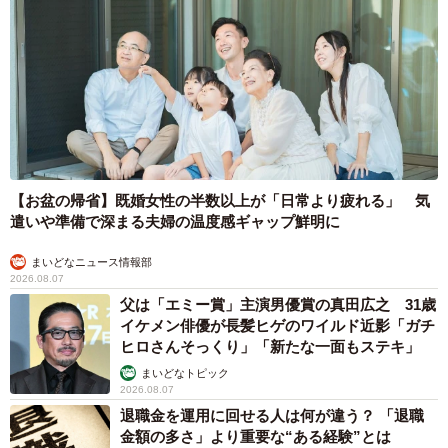
【お盆の帰省】既婚女性の半数以上が「日常より疲れる」 気
遣いや準備で深まる夫婦の温度感ギャップ鮮明に
まいどなニュース情報部
2026.08.07
父は「エミー賞」主演男優賞の真田広之 31歳
イケメン俳優が長髪ヒゲのワイルド近影「ガチ
ヒロさんそっくり」「新たな一面もステキ」
まいどなトピック
2026.08.07
退職金を運用に回せる人は何が違う？ 「退職
金額の多さ」より重要な“ある経験”とは