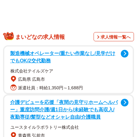
まいどなの求人情報
求人情報一覧へ
さらにあやさんは続く投稿で「家でもじーっとこっち見て
製造機械オペレーター/重たい作業なし/見学だけ
ることが多い」とコメントしながら、こちらを見上げる優
でもOK/2交代勤務
しい眼差しのばつ丸くんを写した写真も紹介。その穏やか
株式会社テイルズケア
な瞳の奥には、どんな思いが隠されているのでしょうか。
広島県 広島市
詳しくお話を伺いました。
派遣社員：時給1,350円～1,688円
家でも外でも、いつも飼い主さんを見つめる理由
介護デビューを応援「夜間の見守りホームヘルパ
ー」重度訪問介護/週1日から/未経験でも高収入/
夜勤専従/髪型などオシャレ自由/介護職員
ユースタイルラボラトリー株式会社
青森県 弘前市