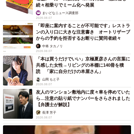
続々相乗りでミーム化へ発展
まいどなニュース調査部
2026.08.07
「即座に案内することが不可能です」レストラ
ンの入り口に大きな注意書き オートリザーブ
からの予約を拒否するお断りに賛同者続々
中将 タカノリ
2026.08.07
「本は買うだけでいい」京極夏彦さんの言葉に
共感した女性→リビングの本棚に140冊を積
読 「家に自分だけの本屋さん」
山岡 もと子
2026.08.07
友人のマンション敷地内に度々車を停めていた
ら…注意の貼り紙でナンバーをさらされました
【弁護士が解説】
長澤 芳子
2026.08.07