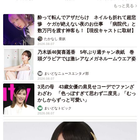
もっと見る
り。他の犬を触って帰った日は2、3時間無視されるほど怒
ったり、散歩で他の犬を触ると間に体をねじ込んできたり
酔って転んでアザだらけ ネイルも折れて超悲
惨 ケガが絶えない夜のお仕事 「病院代」と
する甘えん坊です」
数万円を渡す神客も！【現役キャストに取材】
たかなし 亜妖
2026.08.07
乃木坂46賀喜遥香 5年ぶり週チャン表紙 巻
頭グラビアでは激レアなメガネルームウエア姿
まいどなニュースエンタメ部
2026.08.07
3児の母 43歳女優の肩見せコーデでファンざ
わざわ 「色っぽすぎて思わず二度見」「むっ
かしからずっと可愛い」
まいどなトピック
2026.08.07