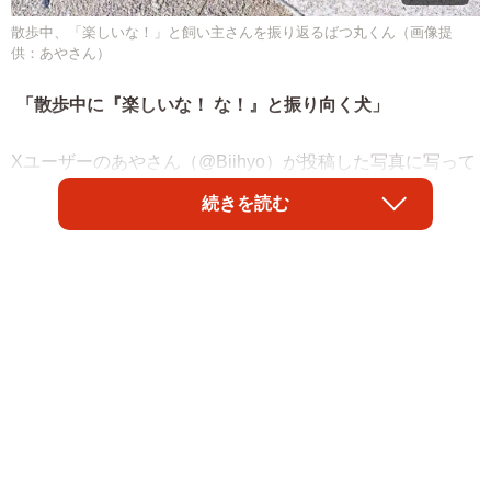
散歩中、「楽しいな！」と飼い主さんを振り返るばつ丸くん（画像提
供：あやさん）
「散歩中に『楽しいな！ な！』と振り向く犬」
Xユーザーのあやさん（@Biihyo）が投稿した写真に写って
いるのは、元保護犬の「ばつ丸」くん（1歳・男の子）で
続きを読む
す。散歩の途中、飼い主さんの方を振り返りながら、満面
の笑みを浮かべるばつ丸くん。その幸せそうな姿に、3.3万
件を超える“いいね”が寄せられ、多くの人の心をあたたかく
しました。