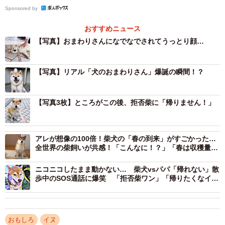
て、渋い顔に。「そろそろ行こう？」と飼い主さんがリー
Sponsored by
ドを引くも、頑なに動こうとしません。そのままゴロンと
寝そべり、ストライキ状態になってしまいました。
おすすめニュース
【写真】おまわりさんになでなでされてうっとり顔…
【写真】リアル「犬のおまわりさん」爆誕の瞬間！？
【写真3枚】ところがこの後、拒否柴に「帰りません！」
アレが想像の100倍！柴犬の「春の到来」がすごかった…
全世界の柴飼いが共感！「こんなに！？」「春は収穫量が
半端ない」
ニコニコしたまま動かない… 柴犬vsパパ「帰れない」散
歩中のSOS通話に爆笑 「拒否柴ワン」「帰りたくなイー
ヌ」「帰宅はあきらめよう」
3/9
「帰りません」 交番のあと、帰宅拒否！ ゴロンと寝そべる、あんずちゃ
おもしろ
イヌ