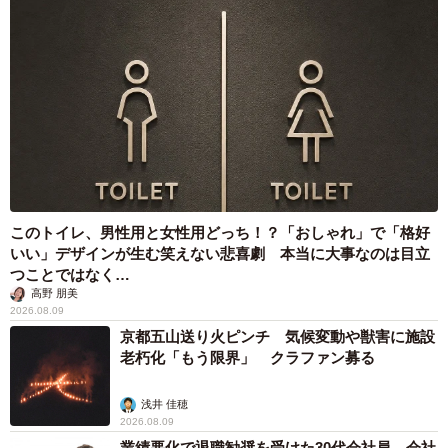
6/9
このトイレ、男性用と女性用どっち！？「おしゃれ」で「格好
なでなでされてうっとりする、あんずちゃん（画像提供：すづきさん）
いい」デザインが生む笑えない悲喜劇 本当に大事なのは目立
つことではなく…
高野 朋美
2026.08.09
京都五山送り火ピンチ 気候変動や獣害に施設
老朽化「もう限界」 クラファン募る
浅井 佳穂
2026.08.09
業績悪化で退職勧奨を受けた30代会社員 会社