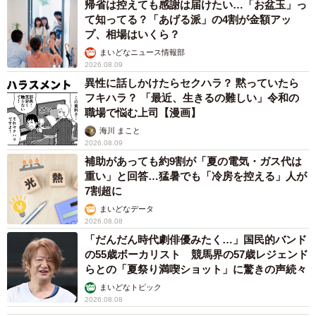
帰省は控えても感謝は届けたい…「お盆玉」っ
て知ってる？「あげる派」の4割が金額アッ
プ、相場はいくら？
まいどなニュース情報部
2026.08.09
異性に話しかけたらセクハラ？ 黙っていたら
フキハラ？ 「最近、生きるの難しい」令和の
職場で悩む上司【漫画】
海川 まこと
2026.08.09
補助があっても約9割が「夏の電気・ガス代は
重い」と回答…猛暑でも「冷房を控える」人が
7割超に
まいどなデータ
2026.08.08
「だんだん時代劇俳優みたく…」国民的バンド
の55歳ボーカリスト 競馬界の57歳レジェンド
らとの「夏祭り満喫ショット」に驚きの声続々
まいどなトピック
2026.08.08