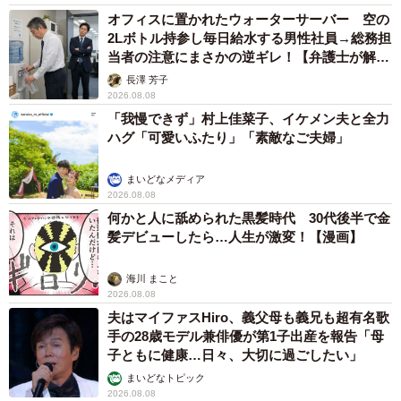
オフィスに置かれたウォーターサーバー 空の
2Lボトル持参し毎日給水する男性社員→総務担
当者の注意にまさかの逆ギレ！【弁護士が解
説】
長澤 芳子
2026.08.08
「我慢できず」村上佳菜子、イケメン夫と全力
ハグ「可愛いふたり」「素敵なご夫婦」
まいどなメディア
2026.08.08
何かと人に舐められた黒髪時代 30代後半で金
髪デビューしたら…人生が激変！【漫画】
海川 まこと
2026.08.08
夫はマイファスHiro、義父母も義兄も超有名歌
手の28歳モデル兼俳優が第1子出産を報告「母
子ともに健康…日々、大切に過ごしたい」
まいどなトピック
2026.08.08