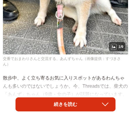
1/9
交番でおまわりさんと交流する、あんずちゃん（画像提供：すづきさ
ん）
散歩中、よく立ち寄るお気に入りスポットがあるわんちゃ
んも多いのではないでしょうか。今、Threadsでは、柴犬の
「あんず」ちゃん（9歳・女の子）が話題になっています。
続きを読む
「こんにちは」と、あんずちゃんが足を止めたのはーー、
なんと「交番」でした。ちょこんと座り込み、おまわりさ
んたちになでなでしてもらうあんずちゃん。換毛期の抜け