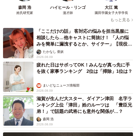
5/9
森岡 浩
ハイヒール・リンゴ
大江 篤
姓氏研究家
漫才師
園田学園女子大学学長
交番をあとにしたあんずちゃん。まもなく拒否柴に（画像提供：すづき
もっと見る
さん）
「ここだけの話」 客対応の悩みを担当黒服に
普段のあんずちゃんは、とてもおとなしく、人にも犬にも
相談したら…他キャストに筒抜け！ 「人の悩
みを簡単に漏洩するとか、サイテー」【現役キ
フレンドリーなのだそう。
ャストに取材】
たかなし 亜妖
2026.08.09
「特に人は大好き。散歩中に声をかけてくれた初対面の人
疲れた日はサボってOK！みんなが真っ先に手
にも寝そべって撫でてアピールします」
を抜く家事ランキング 2位は「掃除」1位は？
あんずちゃんは今日もきっと、散歩先で出会う人たちとの
まいどなニュース情報部
2026.08.09
触れ合いを楽しんでいることでしょう。
滋賀が生んだ大スター、ダイアン津田 名字ラ
ンキング上位「津田」姓のルーツは 「豊臣兄
弟！」で話題の武将にも意外な関係が…？
森岡 浩
2026.08.09