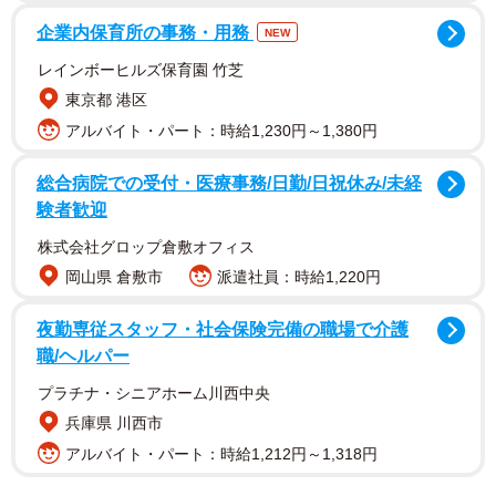
企業内保育所の事務・用務
NEW
レインボーヒルズ保育園 竹芝
東京都 港区
アルバイト・パート：時給1,230円～1,380円
総合病院での受付・医療事務/日勤/日祝休み/未経
験者歓迎
株式会社グロップ倉敷オフィス
岡山県 倉敷市
派遣社員：時給1,220円
夜勤専従スタッフ・社会保険完備の職場で介護
2/9
職/ヘルパー
抜け毛がたくさんとれた、あんずちゃん（画像提供：すづきさん）
プラチナ・シニアホーム川西中央
兵庫県 川西市
そうして交番を後にしたあんずちゃんは、お決まりの「拒
アルバイト・パート：時給1,212円～1,318円
否柴」を発動。先ほどのご機嫌な様子とは打って変わっ