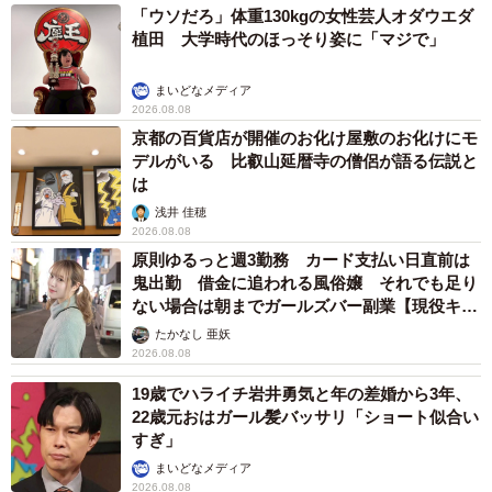
「ウソだろ」体重130kgの女性芸人オダウエダ
植田 大学時代のほっそり姿に「マジで」
まいどなメディア
2026.08.08
京都の百貨店が開催のお化け屋敷のお化けにモ
デルがいる 比叡山延暦寺の僧侶が語る伝説と
は
浅井 佳穂
2026.08.08
原則ゆるっと週3勤務 カード支払い日直前は
鬼出勤 借金に追われる風俗嬢 それでも足り
ない場合は朝までガールズバー副業【現役キャ
ストに取材】
たかなし 亜妖
2026.08.08
19歳でハライチ岩井勇気と年の差婚から3年、
22歳元おはガール髪バッサリ「ショート似合い
すぎ」
まいどなメディア
2026.08.08