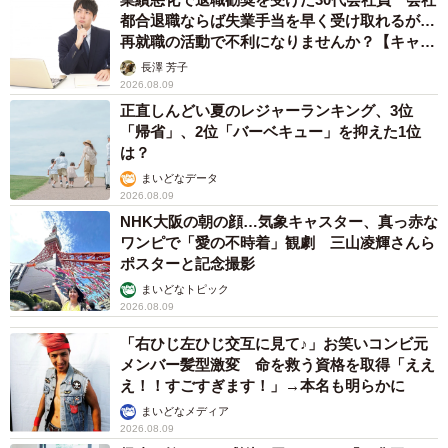
都合退職ならば失業手当を早く受け取れるが…
再就職の活動で不利になりませんか？【キャリ
アカウンセラーが解説】
長澤 芳子
2026.08.09
正直しんどい夏のレジャーランキング、3位
「帰省」、2位「バーベキュー」を抑えた1位
は？
まいどなデータ
2026.08.09
NHK大阪の朝の顔…気象キャスター、真っ赤な
ワンピで「愛の不時着」観劇 三山凌輝さんら
ポスターと記念撮影
まいどなトピック
2026.08.09
「右ひじ左ひじ交互に見て♪」お笑いコンビ元
メンバー髪型激変 命を救う資格を取得「ええ
え！！すごすぎます！」→本名も明らかに
まいどなメディア
2026.08.09