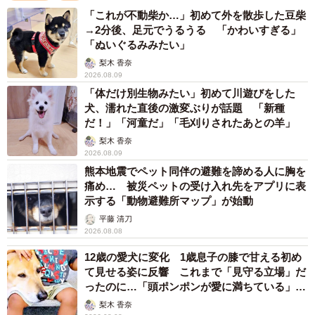
ん（画像提供：すづきさん）
「これが不動柴か…」初めて外を散歩した豆柴
→2分後、足元でうるうる 「かわいすぎる」
この一部始終をおさめた写真が投稿されると、2.9万件超
「ぬいぐるみみたい」
の“いいね”が殺到。「かわいすぎます」「よほど交番が好き
梨木 香奈
なのね」「警察官の心を逮捕してる（笑）」「これが本当
2026.08.09
の犬のおまわりさん」「交番では目がキラッキラなのに、
「体だけ別生物みたい」初めて川遊びをした
犬、濡れた直後の激変ぶりが話題 「新種
そのあと『動かないぞ』の完全拒否感がまたかわいい」な
だ！」「河童だ」「毛刈りされたあとの羊」
ど、目を奪われる人が続出しています。
梨木 香奈
2026.08.09
人が大好き！ 社交的なあんずちゃん
熊本地震でペット同伴の避難を諦める人に胸を
痛め… 被災ペットの受け入れ先をアプリに表
示する「動物避難所マップ」が始動
平藤 清刀
2026.08.08
12歳の愛犬に変化 1歳息子の膝で甘える初め
て見せる姿に反響 これまで「見守る立場」だ
ったのに…「頭ポンポンが愛に満ちている」
「尊…」
梨木 香奈