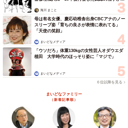
も、とても楽しそうにしていたといいます。
思わぬ申し出【漫画】
海川 まこと
「このあと、信号が変わるタイミングで帰途についたので
母は有名女優、慶応幼稚舎出身CBCアナのノー
スリーブ姿「育ちの良さが表情に表れてる」
すが、途中、『帰らない！』と拒否状態になりました」
「天使の笑顔」
まいどなメディア
「ウソだろ」体重130kgの女性芸人オダウエダ
植田 大学時代のほっそり姿に「マジで」
まいどなメディア
６位以降を見る
まいどなファミリー
（新着記事順）