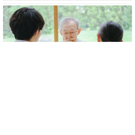
お盆明けは介護相談が3割増加 帰省時に確認したい「離れて暮
らす親の異変」チェックポイントは？
まいどなニュース情報部
2026.08.08
両親は「東京キッド」の看板役者 ライダー演
じた42歳元俳優が再婚妻との「ウエディングフ
ォト」計画を明言 「センスあるカメラマン求
む」
まいどなトピック