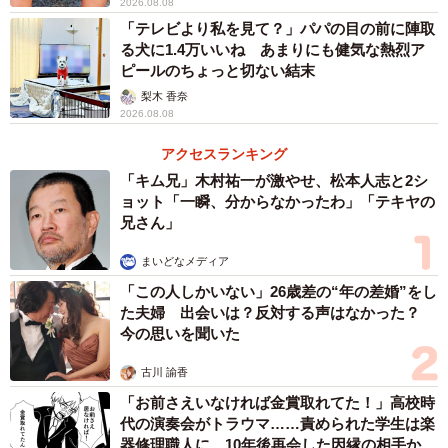
2026.08.08
「テレビより私を見て？」パパの目の前に陣取
る犬に1.4万いいね あまりにも健気な熱烈ア
ピールのちょっと切ない結末
梨木 香奈
2026.08.08
4/9
アクセスランキング
交番に立ち寄ったあんずちゃん（画像提供：すづきさん）
「キム兄」木村祐一が激やせ、松本人志と2シ
ョット「一瞬、分からなかったわ」「テキヤの
飼い主の、すづきさん（@suzukisan.and.anzuchan）によ
兄さん」
ると、あんずちゃんが交番に立ち寄るようになったのは7年
まいどなメディア
ほど前、2歳半くらいのころからだといいます。
「この人しかいない」26歳差の“年の差婚”をし
た夫婦 出会いは？反対する声はなかった？
「散歩のときは、いつも立ち寄るのがルーティンになって
今の思いを聞いた
います。交番には何人かおまわりさんがいて、この日もあ
古川 諭香
んずちゃんをかわいがっていただきました」
「お前さえいなければ金賞取れてた！」高校時
代の演奏会がトラウマ……責められた学生は楽
当のあんずちゃんも、おまわりさんが大好き。このとき
器修理職人に 10年後再会した因縁の相手から