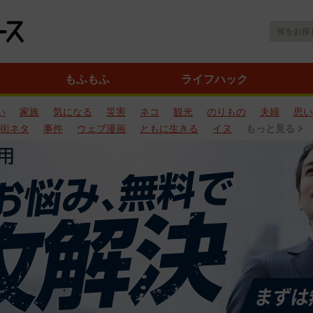
もふもふ
ライフハック
い
家族
気になる
災害
ネコ
観光
のりもの
夫婦
思い
街ネタ
事件
ウェブ漫画
ともに生きる
イヌ
もっと見る