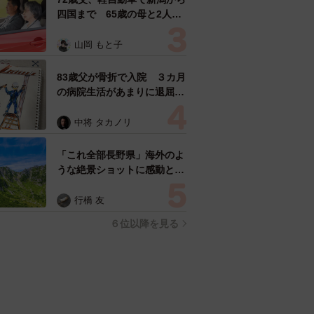
四国まで 65歳の母と2人で
3泊4日の旅 パーキングの休
憩まで分刻み… 「大学生で
山岡 もと子
も組まねえよ！」
83歳父が骨折で入院 ３カ月
の病院生活があまりに退屈で
「画用紙と色鉛筆持ってこ
い！」→スケッチブックを見
中将 タカノリ
た家族が仰天「これ、売れま
すよ…」
「これ全部長野県」海外のよ
うな絶景ショットに感動と反
響「離れてからいいところだ
ったんだって気づいた」
行橋 友
６位以降を見る