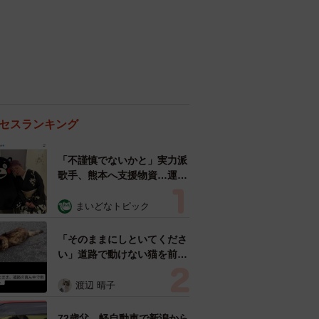
セスランキング
「不謹慎でないかと」実力派
歌手、熊本へ支援物資…運搬
トラックの車体デザインにた
めらい 「痛いほど伝わる」
まいどなトピック
「行動され立派」
「そのままにしといてくださ
い」道路で動けない猫を前に
返された一言… 懸命に生き
ようとした4日間 「命の重
渡辺 晴子
さはみんな同じ」保護団体代
表の訴え
72歳父、軽自動車で新潟から