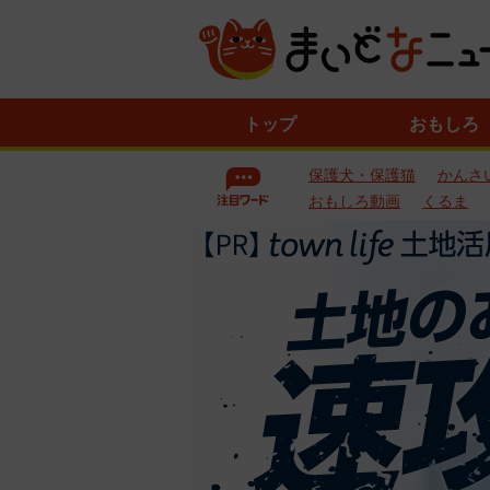
ニ
トップ
おもしろ
ュ
ー
保護犬・保護猫
かんさ
ス
一
おもしろ動画
くるま
覧