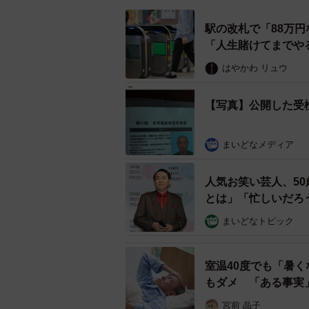
駅の改札で「88万
「人生賭けてまでや
はやかわ リュウ
【写真】公開した受
まいどなメディア
人気お笑い芸人、5
とは」「忙しいだろ
まいどなトピック
室温40度でも「暑
もダメ 「ある事実
宮前 晶子