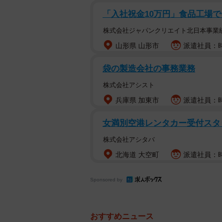
「入社祝金10万円」食品工場で
株式会社ジャパンクリエイト北日本事業
山形県 山形市
派遣社員：時
袋の製造会社の事務業務
株式会社アシスト
兵庫県 加東市
派遣社員：時
女満別空港レンタカー受付スタ
株式会社アシタバ
北海道 大空町
派遣社員：時
Sponsored by
おすすめニュース