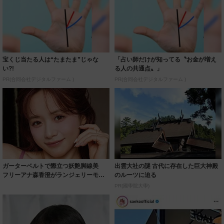
宝くじ当たる人は“たまたま”じゃな
「占い師だけが知ってる〝お金が増え
い?!
る人の共通点〟」
PR(合同会社デジタルファーム )
PR(合同会社デジタルファーム )
ガーターベルトで際立つ妖艶脚線美
出雲大社の謎 古代に存在した巨大神殿
フリーアナ森香澄がランジェリーモデ
のルーツに迫る
ルに ｢PE...
PR(國學院大學)