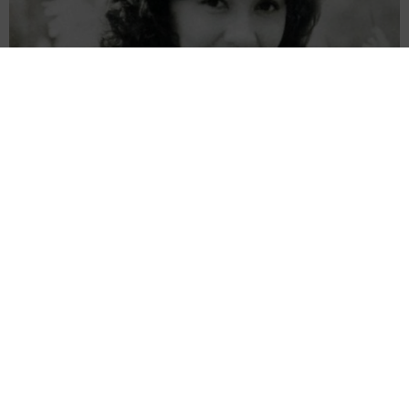
両親は「東京キッド」の看板役者 ライダー演じた42歳元俳優
が再婚妻との「ウエディングフォト」計画を明言 「センスあ
るカメラマン求む」
まいどなトピック
2026.08.08
ITエンジニアがAIとつくる家庭菜園 ローカル
LLMのゆるふわAIたちとお話しながら開墾して
みたら… 夢の「スマートな菜園生活」実現な
るか
井二 かける
2026.08.08
プチバズしたママ友とのLINEスクショ うっ
かり電話番号を流出させちゃった！ 激怒する
友人 慰謝料の相場はいくらですか【弁護士が