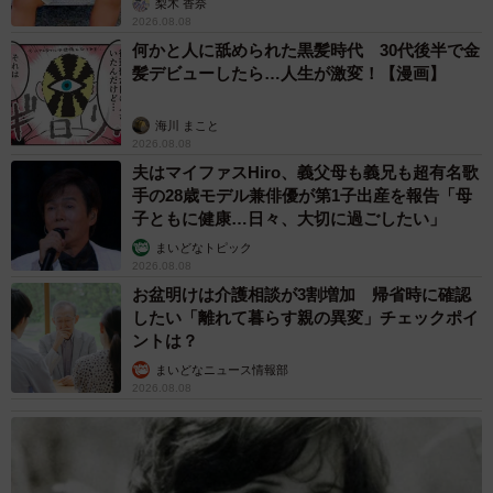
梨木 香奈
2026.08.08
何かと人に舐められた黒髪時代 30代後半で金
髪デビューしたら…人生が激変！【漫画】
海川 まこと
2026.08.08
夫はマイファスHiro、義父母も義兄も超有名歌
手の28歳モデル兼俳優が第1子出産を報告「母
子ともに健康…日々、大切に過ごしたい」
まいどなトピック
2026.08.08
お盆明けは介護相談が3割増加 帰省時に確認
したい「離れて暮らす親の異変」チェックポイ
ントは？
まいどなニュース情報部
2026.08.08