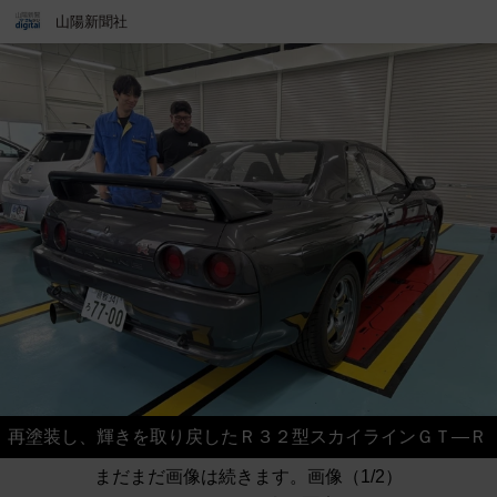
山陽新聞社
再塗装し、輝きを取り戻したＲ３２型スカイラインＧＴ―Ｒ
まだまだ画像は続きます。画像（1/2）