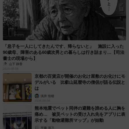
「息子を一人にしてきたんです、帰らないと」 施設に入った
90歳母、障害のある60歳次男との暮らしは行き詰まり…【司法
書士の現場から】
山下 静香
2026.08.08
京都の百貨店が開催のお化け屋敷のお化けにモ
デルがいる 比叡山延暦寺の僧侶が語る伝説と
は
浅井 佳穂
2026.08.08
熊本地震でペット同伴の避難を諦める人に胸を
痛め… 被災ペットの受け入れ先をアプリに表
示する「動物避難所マップ」が始動
平藤 清刀