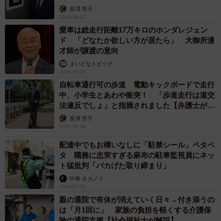
長澤 芳子
2026.08.07
愛車は総走行距離17万キロのホンダレジェン
ド 「どなたか欲しい方が居たら」 大御所漫
才師が譲渡の意向
まいどなトピック
2026.08.06
自転車通行可の歩道 電動キックボードで走行
中、小学生とあわや衝突！ 「歩道走行は道交
法違反でしょ」と指摘されました【弁護士が解
説】
長澤 芳子
2026.08.06
配達中でもお構いなしに「駐禁シール」ペタペ
タ 職務に忠実すぎる麻布の駐車監視員にネッ
ト猛批判「バカげた取り締まり」
中将 タカノリ
2026.07.31
親の通院で有休が消えていく日々→付き添うの
は「月1回に」 家族の負担を軽くする介護保
険の通院支援【社会福祉士が解説】