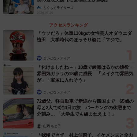
もくもくライターズ
2026.07.29
アクセスランキング
「ウソだろ」体重130kgの女性芸人オダウエダ
植田 大学時代のほっそり姿に「マジで」
まいどなメディア
「化けましたね～」10歳で綾瀬はるかの娘役→
雰囲気ガラリの18歳に成長 「メイクで雰囲気
が」「宝塚に入れそう」
まいどなメディア
72歳父、軽自動車で新潟から四国まで 65歳の
母と2人で3泊4日の旅 パーキングの休憩まで
分刻み… 「大学生でも組まねえよ！」
山岡 もと子
「我慢できず」村上佳菜子、イケメン夫と全力