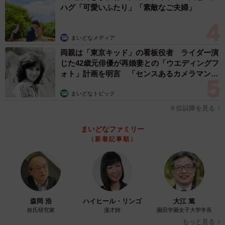
ハグ「可愛いふたり」「素敵なご夫婦」
まいどなメディア
両親は「東京キッド」の看板役者 ライダー演
じた42歳元俳優が再婚妻との「ウエディングフ
ォト」計画を明言 「センスあるカメラマン求
む」
まいどなトピック
６位以降を見る
まいどなファミリー
（新着記事順）
森岡 浩
ハイヒール・リンゴ
大江 篤
姓氏研究家
漫才師
園田学園女子大学学長
もっと見る