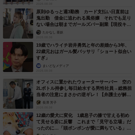
2026.08.08
原則ゆるっと週3勤務 カード支払い日直前は
鬼出勤 借金に追われる風俗嬢 それでも足り
ない場合は朝までガールズバー副業【現役キャ
ストに取材】
たかなし 亜妖
2026.08.08
19歳でハライチ岩井勇気と年の差婚から3年、
22歳元おはガール髪バッサリ「ショート似合い
すぎ」
まいどなメディア
2026.08.08
オフィスに置かれたウォーターサーバー 空の
2Lボトル持参し毎日給水する男性社員→総務担
当者の注意にまさかの逆ギレ！【弁護士が解
説】
長澤 芳子
2026.08.08
12歳の愛犬に変化 1歳息子の膝で甘える初め
て見せる姿に反響 これまで「見守る立場」だ
ったのに…「頭ポンポンが愛に満ちている」
「尊…」