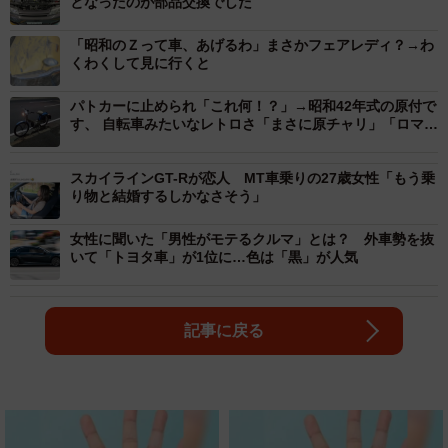
となったのが部品交換でした
「昭和のＺって車、あげるわ」まさかフェアレディ？→わ
くわくして見に行くと
パトカーに止められ「これ何！？」→昭和42年式の原付で
す、 自転車みたいなレトロさ「まさに原チャリ」「ロマン
の塊」
スカイラインGT-Rが恋人 MT車乗りの27歳女性「もう乗
り物と結婚するしかなさそう」
女性に聞いた「男性がモテるクルマ」とは？ 外車勢を抜
いて「トヨタ車」が1位に…色は「黒」が人気
記事に戻る