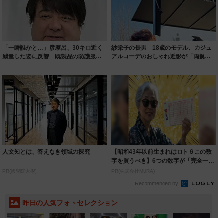
「一瞬誰かと…」彦摩呂、30キロ近く
紗栄子の長男 18歳のモデル、カジュ
減量した姿に反響 既製品の防護服が
アルコーデのおしゃれ近影が「両親の
着られると...
いいとこ取...
人文知とは、答えなき領域の探究
【昭和43年以前生まれはロト６この数
字を買うべき】6つの数字が「完全一
致」する方...
PR(國學院大學)
PR(株式会社MURA)
Recommended by
昨日の人気フォトセレクション