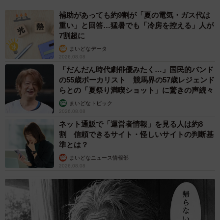
補助があっても約9割が「夏の電気・ガス代は
重い」と回答…猛暑でも「冷房を控える」人が
7割超に
まいどなデータ
2026.08.08
「だんだん時代劇俳優みたく…」国民的バンド
の55歳ボーカリスト 競馬界の57歳レジェンド
らとの「夏祭り満喫ショット」に驚きの声続々
まいどなトピック
2026.08.08
ネット通販で「運営者情報」を見る人は約8
割 信頼できるサイト・怪しいサイトの判断基
準とは？
まいどなニュース情報部
2026.08.08