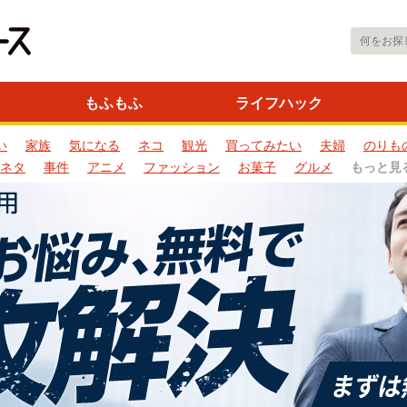
もふもふ
ライフハック
い
家族
気になる
ネコ
観光
買ってみたい
夫婦
のりも
ネタ
事件
アニメ
ファッション
お菓子
グルメ
もっと見