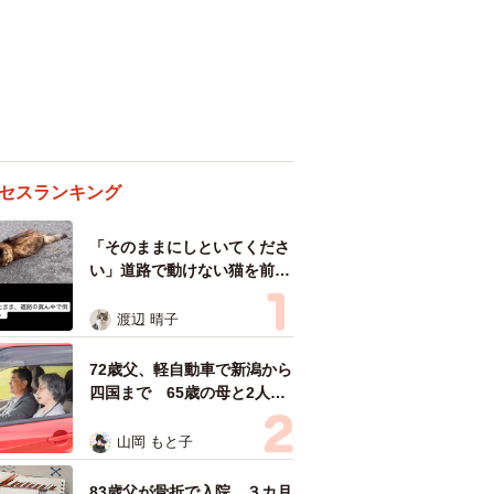
セスランキング
「そのままにしといてくださ
い」道路で動けない猫を前に
返された一言… 懸命に生き
ようとした4日間 「命の重
渡辺 晴子
さはみんな同じ」保護団体代
表の訴え
72歳父、軽自動車で新潟から
四国まで 65歳の母と2人で
3泊4日の旅 パーキングの休
憩まで分刻み… 「大学生で
山岡 もと子
も組まねえよ！」
83歳父が骨折で入院 ３カ月