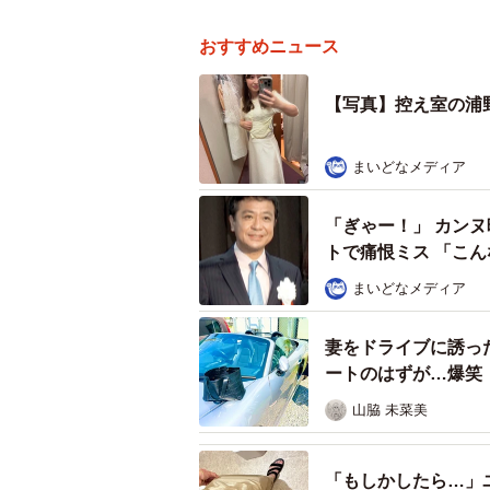
おすすめニュース
【写真】控え室の浦
まいどなメディア
「ぎゃー！」 カン
トで痛恨ミス 「こ
まいどなメディア
妻をドライブに誘っ
ートのはずが…爆笑
山脇 未菜美
「もしかしたら…」