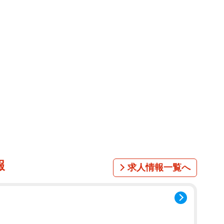
愛い」「浦野さんおっちょこちょい」「あわてん坊さんだ
にでもあるから、ドンマイだよ～」「裏返しはおしゃれ
タグがオシャレですね」「うっかりカイラだね」「カイ
」「他人にバレなきゃ裏表反対でも大丈夫よ」などのコ
岡山県岡山市生まれ。育ちはニュージーランドウェリント
経験したことで、他人とすぐに仲良くなることが特技に
サンデー・ジャポン」「KICK OFF！J」
ます。
報
求人情報一覧へ