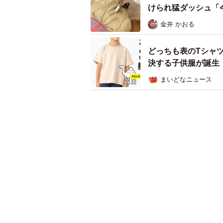
けられ猛ダッシュ「
金井 かおる
どっちも表のTシャ
決する子供服が誕生
まいどなニュース