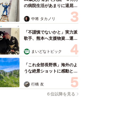
の病院生活があまりに退屈で
「画用紙と色鉛筆持ってこ
い！」→スケッチブックを見
中将 タカノリ
た家族が仰天「これ、売れま
すよ…」
「不謹慎でないかと」実力派
歌手、熊本へ支援物資…運搬
トラックの車体デザインにた
めらい 「痛いほど伝わる」
まいどなトピック
「行動され立派」
「これ全部長野県」海外のよ
うな絶景ショットに感動と反
響「離れてからいいところだ
ったんだって気づいた」
行橋 友
６位以降を見る