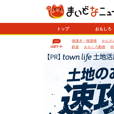
ニ
トップ
おもしろ
ュ
ー
保護犬・保護猫
かんさ
ス
一
鉄道
おもしろ動画
街
覧