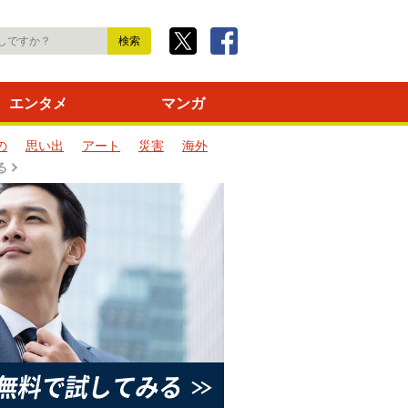
エンタメ
マンガ
の
思い出
アート
災害
海外
る