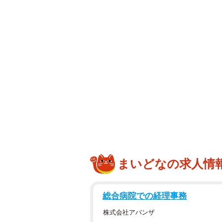
SNSでは、「そうゆうところ、可
ね」「なんてこったい」「失敗は誰
ですと言わないのかｗ」「飛び出た
ラバーらしいといえばらしいかな！
メントがありました。
浦野さんは、2001年11月5日、
ン・大阪府箕面市。何度も引越しを
なったといいます。主な担当番組には「
「SASUKE」（不定期）などがあり
まいどなの求人情
総合病院での経理事務
株式会社アバンザ