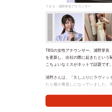
ＴＢＳ・浦野芽良アナウンサー
TBSの女性アナウンサー、浦野芽良
を更新し、出社の際に起きたという
こちょいなミスがネットで話題です
浦野さんは、「久しぶりにラヴィッ
たら服が裏返しになっていました。
い、、」とコメント。控え室で撮影
の裏地にあるタグが丸見え状態に。
った～」の嘆きが聞こえそうです。