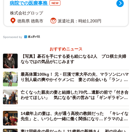
病院での医療事務
NEW
歳でプロ入り。3年目にはリーグ入りし三段から七段に飛び
株式会社グロップ
級した、遅咲きの有望株なのだそうです。さらに棋士仲間
徳島県 徳島市
派遣社員：時給1,200円
が自宅を訪ねた際には、マンション1階のモニターに映るエ
レベーター内で、2人がいちゃつく姿が目撃されたこと
Sponsored by
も…。
おすすめニュース
番組中、MCの井上咲楽さんが「囲碁で食っていけていると
【写真】碁石を手にする姿も絵になる2人 プロ棋士夫婦
いうことは、相当稼いでいるのでは？世帯年収やばそう」
ならではの気品がにじみます
という下世話な疑問を投げかける場面もありました。妻は
最高体重100kg！ 元・巨漢で東大卒の夫、マラソンにハマ
2024年の賞金ランキングで4位にランクインしており、番
り別人級の爽やかイケメンに 妻との出会いも「ラン」だ
が…第一印象は「キモッ！」
組が調べたところ、その額はなんと3518万円だったそうで
亡くなった親友の妻と結婚した70代…遺影の前で「付き合
す。
わせてほしい」 気になる“夜の営み”は「ギンギラギンに
さりげなく」！？
14歳年上の妻は、夫が通う高校の教師だった 「キレイな
先生」と、いつしか一緒に働く関係になり…ドラマのよう
な恋の行方は
妻は同級生の母だった！ 21歳差の新婚さん 初の出会い