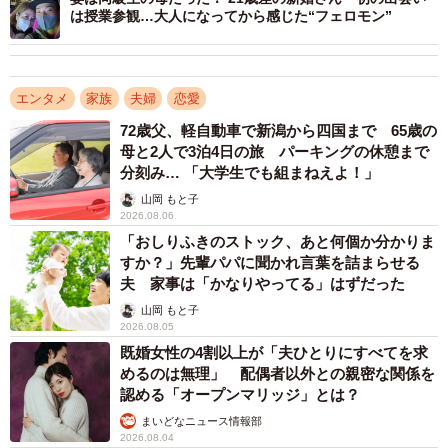
は授業参観…大人になってから感じた“フェロモン”
エンタメ
家族
夫婦
恋愛
72歳父、軽自動車で新潟から四国まで 65歳の
母と2人で3泊4日の旅 パーキングの休憩まで
分刻み… 「大学生でも組まねえよ！」
山岡 もと子
2026.08.06
「おしりふきのストック、あと何個か分かりま
すか？」先輩パパに聞かれ言葉を詰まらせる
夫 家事は「かなりやってる」はずだった
山岡 もと子
2026.08.05
既婚女性の4割以上が「夫ひとりにすべてを求
めるのは無理」 配偶者以外との親密な関係を
認める「オープンマリッジ」とは？
まいどなニュース情報部
2026.08.04