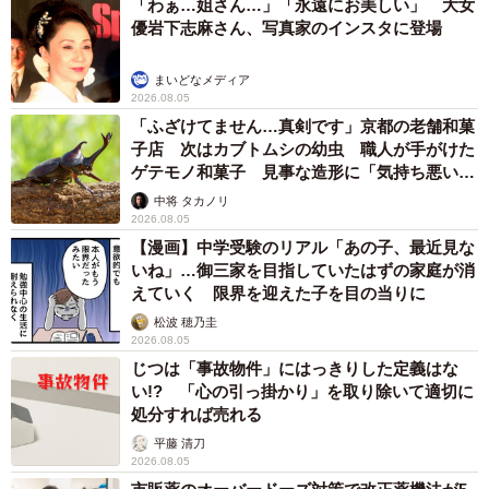
「わぁ…姐さん…」「永遠にお美しい」 大女
優岩下志麻さん、写真家のインスタに登場
まいどなメディア
2026.08.05
「ふざけてません…真剣です」京都の老舗和菓
子店 次はカブトムシの幼虫 職人が手がけた
ゲテモノ和菓子 見事な造形に「気持ち悪いく
らいリアル」
中将 タカノリ
2026.08.05
【漫画】中学受験のリアル「あの子、最近見な
いね」…御三家を目指していたはずの家庭が消
えていく 限界を迎えた子を目の当りに
松波 穂乃圭
2026.08.05
じつは「事故物件」にはっきりした定義はな
い!? 「心の引っ掛かり」を取り除いて適切に
処分すれば売れる
平藤 清刀
2026.08.05