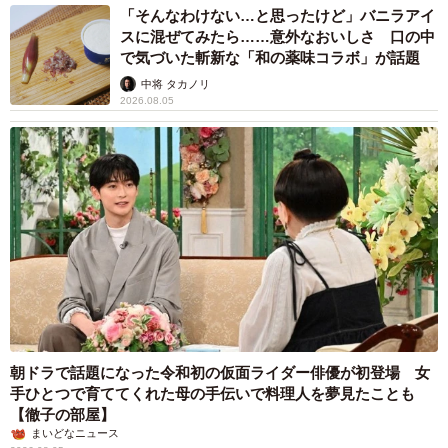
「そんなわけない…と思ったけど」バニラアイ
スに混ぜてみたら……意外なおいしさ 口の中
で気づいた斬新な「和の薬味コラボ」が話題
中将 タカノリ
2026.08.05
朝ドラで話題になった令和初の仮面ライダー俳優が初登場 女
手ひとつで育ててくれた母の手伝いで料理人を夢見たことも
【徹子の部屋】
まいどなニュース