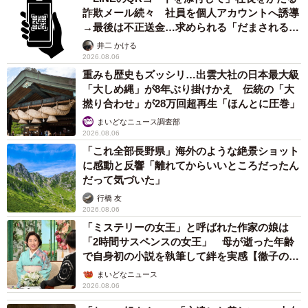
って初対決の機会が広島で訪れました。30歳以下の若手棋
詐欺メール続々 社員を個人アカウントへ誘導
士、90名が予選に参加した「広島アルミ杯・若鯉戦」…勝
→最後は不正送金…求められる「だまされる前
ち上がっていった2人は、準決勝でついに対決することに。
提」の対策
井二 かける
2026.08.06
前夜は別々の部屋に泊まり、連絡を取ることもないまま迎
重みも歴史もズッシリ…出雲大社の日本最大級
えた翌朝の対局。結果は夫の勝利となりました。夫婦対決
「大しめ縄」が8年ぶり掛けかえ 伝統の「大
の写真を見ると、2人の表情には明らかな差があったといい
撚り合わせ」が28万回超再生「ほんとに圧巻」
ます。
まいどなニュース調査部
2026.08.06
「これ全部長野県」海外のような絶景ショット
夫はそのまま優勝し、優勝スピーチでは驚きの発表もあり
に感動と反響「離れてからいいところだったん
ました。妻が「20年前とは違って謙虚なスピーチだった」
だって気づいた」
と語ると、夫は「『準決勝では普通に勝って…』って言え
行橋 友
ば良かった」と冗談を交え、スタジオは大きな笑いに包ま
2026.08.06
「ミステリーの女王」と呼ばれた作家の娘は
れました。番組のラストでは、妻の父で囲碁棋士の藤澤一
「2時間サスペンスの女王」 母が逝った年齢
就八段がリモートでメッセージを寄せます。2人が「心に響
で自身初の小説を執筆して絆を実感【徹子の部
いた」と語る、その内容とは！？
屋】
まいどなニュース
2026.08.06