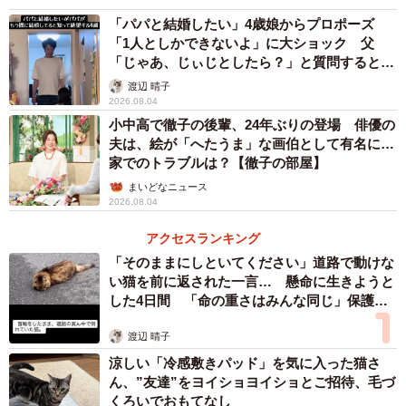
「パパと結婚したい」4歳娘からプロポーズ
「1人としかできないよ」に大ショック 父
「じゃあ、じぃじとしたら？」と質問すると…
渡辺 晴子
2/4
2026.08.04
小中高で徹子の後輩、24年ぶりの登場 俳優の
女流棋士中タイトル獲得数歴代二位の妻／7月13日放送「新婚さんいらっ
夫は、絵が「へたうま」な画伯として有名に…
しゃい」より（C）ABCテレビ
家でのトラブルは？【徹子の部屋】
まいどなニュース
2026.08.04
アクセスランキング
「そのままにしといてください」道路で動けな
い猫を前に返された一言… 懸命に生きようと
した4日間 「命の重さはみんな同じ」保護団
体代表の訴え
渡辺 晴子
涼しい「冷感敷きパッド」を気に入った猫さ
ん、”友達”をヨイショヨイショとご招待、毛づ
くろいでおもてなし