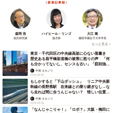
（新着記事順）
2人の出会いは…もちろん囲碁
2人の出会いは、もちろん囲碁でした。初対面は20年前。夫
が小学5年生、妻が小学1年生のときだったといいます。し
かしその翌年、妻にとって屈辱的な出来事が…。囲碁大会
森岡 浩
ハイヒール・リンゴ
大江 篤
姓氏研究家
漫才師
園田学園女子大学学長
の1回戦で2人が対戦し、妻が敗北。夫はそのまま優勝を果
もっと見る
たしましたが、そのスピーチで「1回戦は普通に勝って、2
東京・千代田区の中央線高架に心ない落書き
～3回戦は苦戦した」と話したことが、今でも妻が恨みに思
歴史ある昌平橋架道橋の被害に怒りの声 「何
うほどの“失言”だったそうです。
も分かってないし、センスも古い」「罰則強化
して」
中将 タカノリ
その後、2人はプロ棋士として再会。研究会などでしばしば
2026.08.06
会うようになり、試合で韓国に一緒に行く機会がありまし
もしかすると「下山ダッシュ」 リニア中央新
幹線の長野県駅 在来線との乗り継ぎなし→な
た。その食事中、「笑うタイミングが同じ」と気づいた夫
ら走れば間に合うんじゃない？ 惜しい位置関
は、妻への好意を自覚したといいます。当初、妻は夫のこ
係が反響
中将 タカノリ
とを「話しやすいお友達」としか思っていませんでした
2026.08.06
が、夫からは毎日LINEでメッセージが届くようになり、2
「なんじゃこりゃ！」「ロボ？」大阪・梅田に