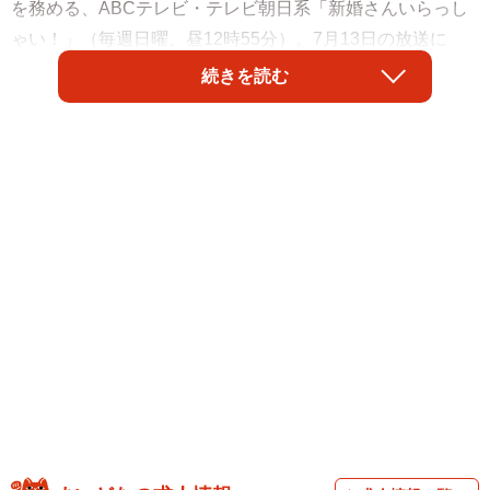
を務める、ABCテレビ・テレビ朝日系「新婚さんいらっし
ゃい！」（毎週日曜、昼12時55分）。7月13日の放送に
は、プロの囲碁棋士カップルが登場します。
続きを読む
妻の藤沢里菜さん（26）は、現・女流本因坊です。小学5年
生のとき、わずか11歳6カ月でプロに合格し、当時の最年少
記録を樹立しました。これまでに獲得したタイトル数は、