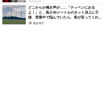
2026.08.04
どこからか鳴き声が……「テッペンにおる
よ！」と、高さ40メートルのネット頂上に子
猫 営業中で悩んでいたら、客が言ってくれた
のは？
渡辺 晴子
2026.08.04
「貼り紙」に驚き……「Uber Eats」だけ対応に差！？ タワ
ーマンションで発見した“不公平”が話題に