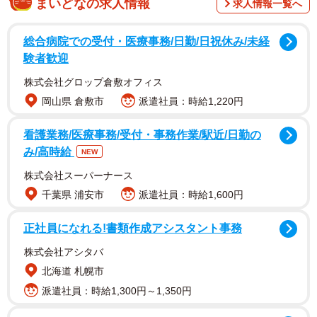
まいどなの求人情報
求人情報一覧へ
70人以上いる女流棋士の中で歴代2位となる26個にのぼり
ます。祖父と父もプロ棋士という一家に育ったそうです。
総合病院での受付・医療事務/日勤/日祝休み/未経
一方、夫の横塚力さん（30）は、妻と同じ七段の実力者で
験者歓迎
す。
株式会社グロップ倉敷オフィス
岡山県 倉敷市
派遣社員：時給1,220円
番組では、囲碁の拠点である日本棋院東京本院を訪問。そ
こでは棋士仲間とともに練習中の2人の姿がありました。囲
看護業務/医療事務/受付・事務作業/駅近/日勤の
み/高時給
碁界では男女混合戦が主流で、女子の大会は存在します
NEW
が、男子のみの大会はないといいます。つまり、2人は夫婦
株式会社スーパーナース
であると同時にライバルでもあるのです。
千葉県 浦安市
派遣社員：時給1,600円
正社員になれる!書類作成アシスタント事務
2人について棋士仲間に尋ねたところ、「相当なビッグカッ
プル」との声が寄せられました。現在、囲碁界には26組の
株式会社アシタバ
棋士夫婦がいるそうですが、夫婦そろって優勝タイトルを
北海道 札幌市
獲得しているケースは相当な偉業だといいます。しかもプ
派遣社員：時給1,300円～1,350円
ロ入りが早い棋士の活躍が目立つなか、夫は大学時代の20