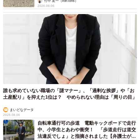
竹中 友一（RinToris）
2026.08.06
誰も求めていない職場の「謎マナー」、「過剰な挨拶」や「お
土産配り」を抑えた1位は？ やめられない理由は「周りの目」
まいどなデータ
2026.08.06
自転車通行可の歩道 電動キックボードで走行
中、小学生とあわや衝突！ 「歩道走行は道交
法違反でしょ」と指摘されました【弁護士が解