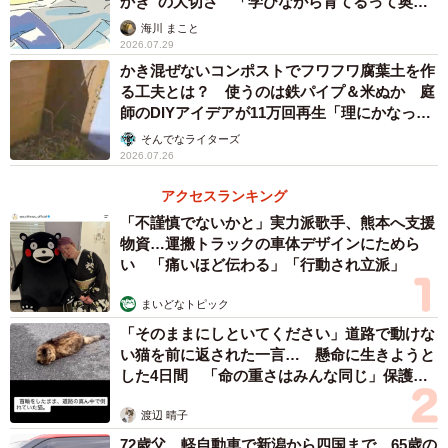
かき”の大切さ 「学びながら育てるって奥深
伸ばして視線を上げてーなど日頃から防犯意識を高めてお
い」【漫画】
海川 まこと
くことが大切だとも指摘する。
2026.07.29
かき混ぜないコンポストでフワフワ腐葉土を作
日常生活で防犯を意識することは少なかったが、講習を
る工夫とは？ 使うのは鉄パイプ＆米ぬか 庭
師のDIYアイデアが11万回再生「理にかなった
受けて実際に体を動かすことで自分事として捉えることが
手法」
できた。背筋を伸ばして周囲に気を配ることから生活を改
そんでなライターズ
2026.07.26
善してみようと思った。
アクセスランキング
「不謹慎でないかと」実力派歌手、熊本へ支援
物資…運搬トラックの車体デザインにためら
い 「痛いほど伝わる」「行動され立派」
まいどなトピック
「そのままにしといてください」道路で動けな
い猫を前に返された一言… 懸命に生きようと
した4日間 「命の重さはみんな同じ」保護団
体代表の訴え
渡辺 晴子
72歳父、軽自動車で新潟から四国まで 65歳の