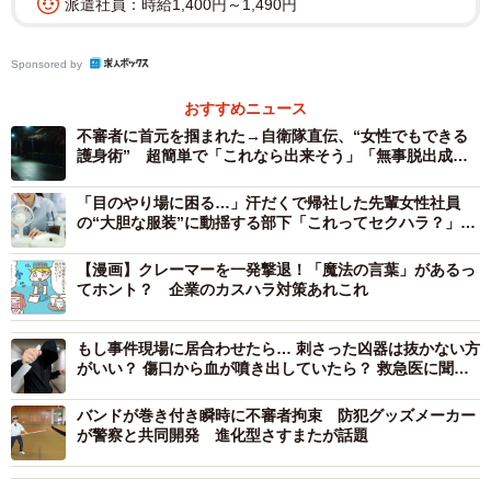
派遣社員：時給1,400円～1,490円
もらった。
Sponsored by
おすすめニュース
不審者に首元を掴まれた→自衛隊直伝、“女性でもできる
護身術” 超簡単で「これなら出来そう」「無事脱出成
功」の声も
「目のやり場に困る…」汗だくで帰社した先輩女性社員
の“大胆な服装”に動揺する部下「これってセクハラ？」
【社労士が解説】
【漫画】クレーマーを一発撃退！「魔法の言葉」があるっ
てホント？ 企業のカスハラ対策あれこれ
もし事件現場に居合わせたら… 刺さった凶器は抜かない方
2/2
がいい？ 傷口から血が噴き出していたら？ 救急医に聞い
てみた「一番大事なのは119」
いざという時の護身術
バンドが巻き付き瞬時に不審者拘束 防犯グッズメーカー
が警察と共同開発 進化型さすまたが話題
春から1人暮らしを始め、夜道や在宅中の不安から参加し
た心理学部1年の女子学生（18）は「簡単そうに見えて難し