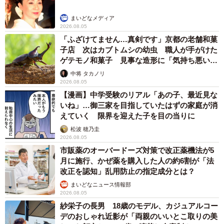
まいどなメディア
2026.08.05
「ふざけてません…真剣です」京都の老舗和菓
子店 次はカブトムシの幼虫 職人が手がけた
ゲテモノ和菓子 見事な造形に「気持ち悪いく
らいリアル」
中将 タカノリ
2026.08.05
【漫画】中学受験のリアル「あの子、最近見な
いね」…御三家を目指していたはずの家庭が消
えていく 限界を迎えた子を目の当りに
松波 穂乃圭
2026.08.05
市販薬のオーバードーズ対策で改正薬機法が5
月に施行、かぜ薬を購入した人の約6割が「法
改正を認知」乱用防止の指定成分とは？
まいどなニュース情報部
2026.08.05
紗栄子の長男 18歳のモデル、カジュアルコー
デのおしゃれ近影が「両親のいいとこ取りの美