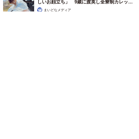
しいお顔立ち」 9歳に渡英し全寮制カレッジ
で学ぶ
まいどなメディア
2026.08.05
透明感が半端ない！ 「50歳には見えない」「永遠に綺麗」な
内田有紀 ショートヘア＆半袖白シャツの最強夏コーデ
まいどなメディア
2026.08.05
自転車の「ながらスマホ」罰則、6割超が「内
容は知らない」 利用者の意識と実際の法的知