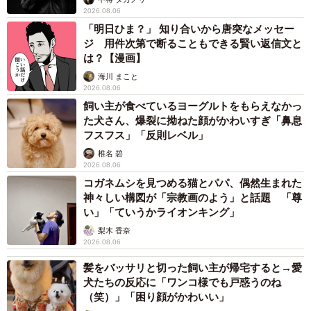
2026.08.06
「明日ひま？」 知り合いから唐突なメッセー
ジ 用件次第で断ることもできる賢い返信文と
は？【漫画】
海川 まこと
2026.08.06
飼い主が食べているヨーグルトをもらえなかっ
た犬さん、爆裂に拗ねた顔がかわいすぎ「鼻息
フスフス」「反則レベル」
椎名 碧
2026.08.06
コガネムシを見つめる猫とパパ、偶然生まれた
神々しい構図が「宗教画のよう」と話題 「尊
い」「ていうかライオンキング」
梨木 香奈
2026.08.06
髪をバッサリと切った飼い主が帰宅すると→愛
犬たちの反応に「ワンコ様でも戸惑うのね
（笑）」「困り顔がかわいい」