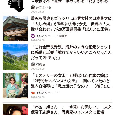
→最後は不正送金…求められる「だまされる前
提」の対策
井二 かける
2026.08.06
重みも歴史もズッシリ…出雲大社の日本最大級
「大しめ縄」が8年ぶり掛けかえ 伝統の「大
撚り合わせ」が28万回超再生「ほんとに圧巻」
まいどなニュース調査部
2026.08.06
「これ全部長野県」海外のような絶景ショット
に感動と反響「離れてからいいところだったん
だって気づいた」
行橋 友
2026.08.06
「ミステリーの女王」と呼ばれた作家の娘は
「2時間サスペンスの女王」 聞いていたのと
違う血液型に「私は誰の子なの？」【徹子の部
屋】
まいどなニュース
2026.08.06
「わぁ…姐さん…」「永遠にお美しい」 大女
優岩下志麻さん、写真家のインスタに登場