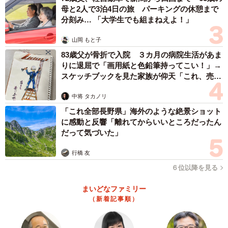
母と2人で3泊4日の旅 パーキングの休憩まで
分刻み… 「大学生でも組まねえよ！」
山岡 もと子
83歳父が骨折で入院 ３カ月の病院生活があま
りに退屈で「画用紙と色鉛筆持ってこい！」→
スケッチブックを見た家族が仰天「これ、売れ
ますよ…」
中将 タカノリ
「これ全部長野県」海外のような絶景ショット
に感動と反響「離れてからいいところだったん
だって気づいた」
行橋 友
６位以降を見る
まいどなファミリー
（新着記事順）