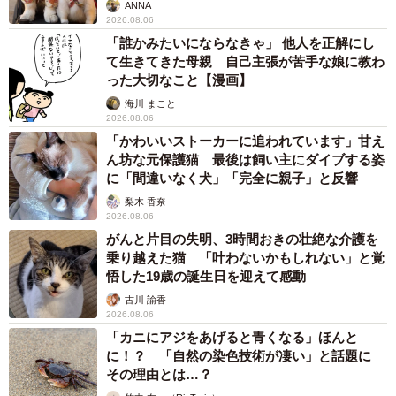
ANNA
2026.08.06
「誰かみたいにならなきゃ」 他人を正解にし
て生きてきた母親 自己主張が苦手な娘に教わ
った大切なこと【漫画】
海川 まこと
2026.08.06
「かわいいストーカーに追われています」甘え
ん坊な元保護猫 最後は飼い主にダイブする姿
に「間違いなく犬」「完全に親子」と反響
梨木 香奈
2026.08.06
がんと片目の失明、3時間おきの壮絶な介護を
乗り越えた猫 「叶わないかもしれない」と覚
悟した19歳の誕生日を迎えて感動
古川 諭香
2026.08.06
「カニにアジをあげると青くなる」ほんと
に！？ 「自然の染色技術が凄い」と話題に
その理由とは…？