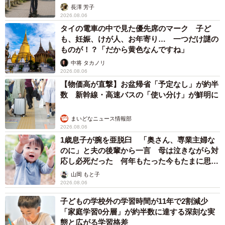
説】
長澤 芳子
2026.08.06
タイの電車の中で見た優先席のマーク 子ど
も、妊娠、けが人、お年寄り… 一つだけ謎の
ものが！？「だから黄色なんですね」
中将 タカノリ
2026.08.06
【物価高が直撃】お盆帰省「予定なし」が約半
数 新幹線・高速バスの「使い分け」が鮮明に
まいどなニュース情報部
2026.08.06
1歳息子が腕を亜脱臼 「奥さん、専業主婦な
のに」と夫の後輩から一言 母は泣きながら対
応し必死だった 何年もたった今もたまに思い
出し…
山岡 もと子
2026.08.06
子どもの学校外の学習時間が11年で2割減少
「家庭学習0分層」が約半数に達する深刻な実
態と広がる学習格差