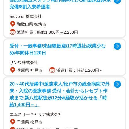
完備/8割入寮希望者
短大（岡山市）で開催。学生ら15人が受講した。
move on株式会社
「不審者に遭遇してしまっても戦おうと思わないで。逃
和歌山県 御坊市
げるのが最優先」と警備課の沼本薫係長。「安全とされる
派遣社員：時給1,800円～2,250円
相手との距離は2メートル。それ以上近づかれないように。
受付・一般事務/未経験歓迎/17時退社/残業少な
護身術は最終手段です」と説明してくれた。
め/年間休日120日
まずは2人一組になって、手をつかまれた時の対処法から
サンワ株式会社
実践。つかまれた方の手を手前に勢いよく引くとするりと
兵庫県 神戸市
派遣社員：時給1,200円～
振りほどけた。ほかに、手首をひねる▽大きく回す▽両手
20～40代活躍中/派遣求人/松戸市の総合病院で外
を組んで思い切り自分の方に引くーなど、力ずくではなく
来・入院の医療事務 受付・会計からレセプト作
体の構造を利用すれば意外と簡単に逃げることができると
成まで 新八柱駅徒歩12分&経験が活かせる「時
分かった。
給1,400円～」
エムスリーキャリア株式会社
ほかにも、後ろから抱きつかれたら、足を踏む▽肘で相
千葉県 松戸市
手の腹部を突く▽後頭部をぶつけるーなどの動きを教えて