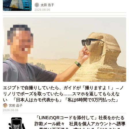
太田 浩子
2026.08.06
エジプトで自撮りしていたら、ガイドが「撮りますよ！」→ノ
リノリでポーズを取っていたら……スマホを返してもらえな
い 「日本人はカモ代表かも」「私は6時間で3万円払った」
宮前 晶子
2026.08.06
「LINEのQRコードを添付して」社長をかたる
詐欺メール続々 社員を個人アカウントへ誘導