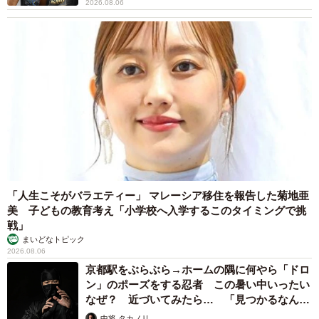
2026.08.06
「人生こそがバラエティー」 マレーシア移住を報告した菊地亜
美 子どもの教育考え「小学校へ入学するこのタイミングで挑
戦」
まいどなトピック
2026.08.06
京都駅をぶらぶら→ホームの隅に何やら「ドロ
ン」のポーズをする忍者 この暑い中いったい
なぜ？ 近づいてみたら… 「見つかるなんて
未熟」
中将 タカノリ