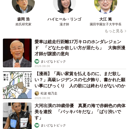
森岡 浩
ハイヒール・リンゴ
大江 篤
姓氏研究家
漫才師
園田学園女子大学学長
もっと見る
愛車は総走行距離17万キロのホンダレジェン
ド 「どなたか欲しい方が居たら」 大御所漫
才師が譲渡の意向
まいどなトピック
2026.08.06
【漫画】「高い家賃を払えるのに、まだ欲し
い？」高級レジデンスの七夕飾り、書かれた願
い事にびっくり 人の欲には終わりがないのか
松波 穂乃圭
2026.08.06
大河出演の39歳俳優 真夏の海で赤銅色の肉体
美を連投 「バッキバキだな」「ばり渋いで
す」
まいどなトピック