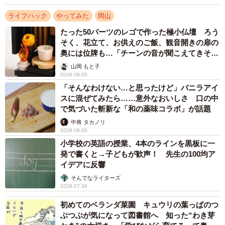
かった。事前に知って備えておくことで少しだけ安心でき
ライフハック
やってみた
岡山
そう」と話した。
たった50パーツのレゴで作った極小仏壇 ろう
そく、花立て、お供えのご飯、観音開きの扉の
2024年に県警に寄せられた女性への声かけなど不審者情
奥には位牌も…「チーンの音が聞こえてきそ
報は361件。このうち8割の293件は1人でいる時だった。時
う」
山岡 もと子
2026.08.05
間帯は「午後8時～午前0時」が全体の3割を占める。
「そんなわけない…と思ったけど」バニラアイ
スに混ぜてみたら……意外なおいしさ 口の中
データから1人でいるときこそ注意が必要と思いがちだ
で気づいた斬新な「和の薬味コラボ」が話題
が、実は人混みや公共交通機関の中にも見落としがちな危
中将 タカノリ
険が潜んでいる。電車やバスの2人がけ席の窓際は、自然に
2026.08.05
小学校の英語の授業、4本のラインを黒板に一
近付きやすい上、周囲から見えにくく逃げられない。「人
発で書くと→子どもが歓声！ 先生の100均ア
目があるから大丈夫と油断してはいけない」という。
イデアに反響
そんでなライターズ
講師が重ねて強調したのは「不審者がいたら逃げる」こ
2026.07.30
と。スマートフォンやイヤホンの使用で襲われるまで気づ
初めてのベランダ菜園 キュウリの葉っぱのつ
かないケースも多いといい、歩きスマホはしない▽背筋を
ぶつぶが気になって図書館へ 知った“わき芽