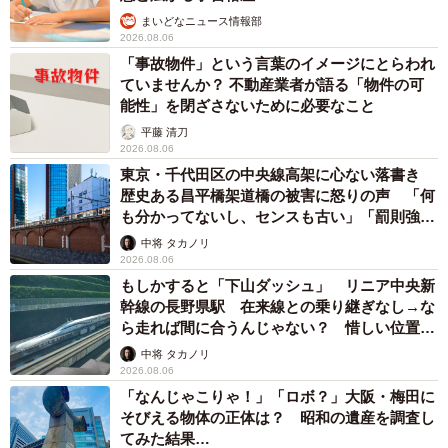
まいどなニュース情報部
2026.08.06
「事故物件」という言葉のイメージにとらわれ
ていませんか？ 不動産業者が語る「物件の可
能性」を閉ざさないために必要なこと
平藤 清刀
2026.08.06
東京・千代田区の中央線高架に心ない落書き
歴史ある昌平橋架道橋の被害に怒りの声 「何
も分かってないし、センスも古い」「罰則強化
して」
中将 タカノリ
2026.08.06
もしかすると「下山ダッシュ」 リニア中央新
幹線の長野県駅 在来線との乗り継ぎなし→な
ら走れば間に合うんじゃない？ 惜しい位置関
係が反響
中将 タカノリ
2026.08.06
「なんじゃこりゃ！」「ロボ？」大阪・梅田に
そびえる物体の正体は？ 昭和の遺産を調査し
てみた結果…