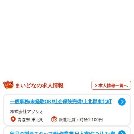
1/2
腕をつかまれ、両手を組んで振りほどこうとする記者（手前右）
まいどなの求人情報
求人情報一覧へ
一般事務/未経験OK/社会保険完備/上北郡東北町
株式会社アソシオ
青森県 東北町
派遣社員：時給1,100円
講習会は岡山中央署の警察官2人が指導者となり就実大・
部品の製造スタッフ/軽作業/即日入寮/住み込み/寮