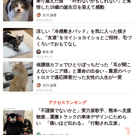
乗り越えた猫 「叶わないかもしれない」と覚
悟した19歳の誕生日を迎えて感動
古川 諭香
2026.08.06
涼しい「冷感敷きパッド」を気に入った猫さ
ん、”友達”をヨイショヨイショとご招待、毛づ
くろいでおもてなし
椎名 碧
2026.08.05
保護猫カフェでひとりぼっちだった「耳が聞こ
えないシニア猫」と運命の出会い→重度のペッ
トロスで適応障害だった女性の人生が一変
古川 諭香
2026.08.05
アクセスランキング
「不謹慎でないかと」実力派歌手、熊本へ支援
物資…運搬トラックの車体デザインにためら
い 「痛いほど伝わる」「行動され立派」
まいどなトピック