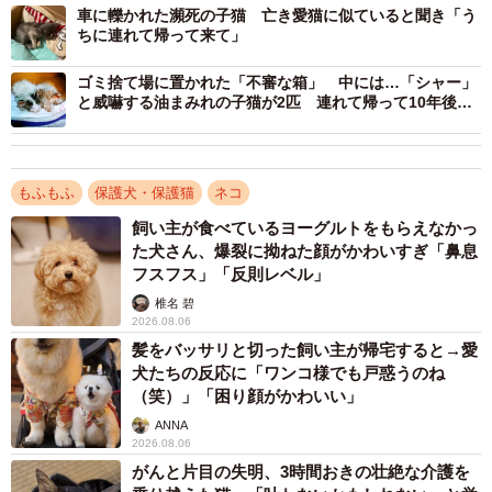
った。
車に轢かれた瀕死の子猫 亡き愛猫に似ていると聞き「う
ちに連れて帰って来て」
あきみさんは当時、ペット不可の家に住んでいた。「仮に
ゴミ捨て場に置かれた「不審な箱」 中には…「シャー」
病院に連れて行けても、その後どうすればいいのか」と何
と威嚇する油まみれの子猫が2匹 連れて帰って10年後、
家族を癒やす「甘えん坊」に
度も悩んだという。
そんななか、役所から捕獲器を借り、近所の“優しいおばち
もふもふ
保護犬・保護猫
ネコ
ゃん”と出会う。おばちゃんは、「この子（まーやくん）は
飼い主が食べているヨーグルトをもらえなかっ
トカゲやミミズを食べて生きてきた」と教えてくれた。お
た犬さん、爆裂に拗ねた顔がかわいすぎ「鼻息
フスフス」「反則レベル」
ばちゃんから虫取り網を貸してもらい、捕獲を試みるも失
椎名 碧
敗。最後は捕獲器を使い、なんとかまーやくんを捕獲する
2026.08.06
ことができた。
髪をバッサリと切った飼い主が帰宅すると→愛
犬たちの反応に「ワンコ様でも戸惑うのね
そして、病院で告げられたのは衝撃の診断だった。皮膚が
（笑）」「困り顔がかわいい」
ごっそりなくなっていた原因は 、毛が抜けていたからでも
ANNA
2026.08.06
病気でもなく、ねずみとりにかかったからだった。さらに
がんと片目の失明、3時間おきの壮絶な介護を
お腹には寄生虫もいた。