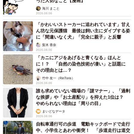
った大切なこと【漫画】
海川 まこと
2026.08.06
「かわいいストーカーに追われています」甘え
ん坊な元保護猫 最後は飼い主にダイブする姿
に「間違いなく犬」「完全に親子」と反響
梨木 香奈
2026.08.06
「カニにアジをあげると青くなる」ほんと
に！？ 「自然の染色技術が凄い」と話題に
その理由とは…？
竹中 友一（RinToris）
2026.08.06
誰も求めていない職場の「謎マナー」、「過剰
な挨拶」や「お土産配り」を抑えた1位は？
やめられない理由は「周りの目」
まいどなデータ
2026.08.06
自転車通行可の歩道 電動キックボードで走行
中、小学生とあわや衝突！ 「歩道走行は道交