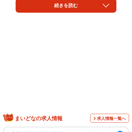
そのような猫が保護された後、ふわふわのモフモフにな
続きを読む
り、人と寄り添い暮らしている。名前は「まーや」くん。
保護したのは、猫のイラストレーターとして知られる、あ
きみさん だ。
まいどなの求人情報
求人情報一覧へ