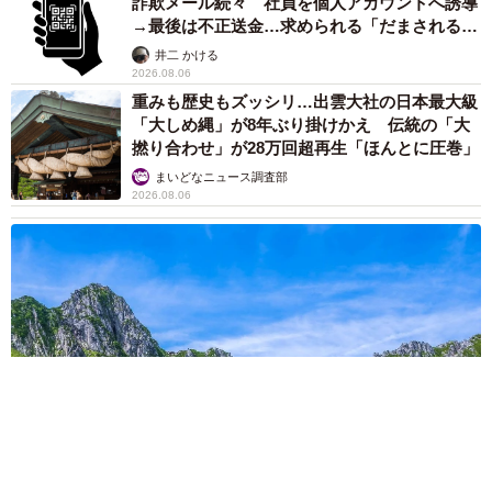
詐欺メール続々 社員を個人アカウントへ誘導
あきみさんの活動の根底には、そのような強い思いがあ
→最後は不正送金…求められる「だまされる前
提」の対策
る。過酷な野良猫の命を変えるのは、人の心と行動だ。ま
井二 かける
2026.08.06
ーやくんが証明してくれた――小さな命の「猫生」は変え
重みも歴史もズッシリ…出雲大社の日本最大級
られると。
「大しめ縄」が8年ぶり掛けかえ 伝統の「大
撚り合わせ」が28万回超再生「ほんとに圧巻」
まいどなニュース調査部
2026.08.06