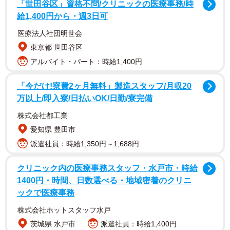
「世田谷区」資格不問/クリニックの医療事務/時
給1,400円から・週3日可
医療法人社団明世会
東京都 世田谷区
アルバイト・パート：時給1,400円
「今だけ!寮費2ヶ月無料」製造スタッフ/月収20
万以上/即入寮/日払いOK/日勤/寮完備
株式会社都工業
愛知県 豊田市
派遣社員：時給1,350円～1,688円
クリニック内の医療事務スタッフ・水戸市・時給
1400円・時間、日数選べる・地域密着のクリニ
ックで医療事務
株式会社ホットスタッフ水戸
茨城県 水戸市
派遣社員：時給1,400円