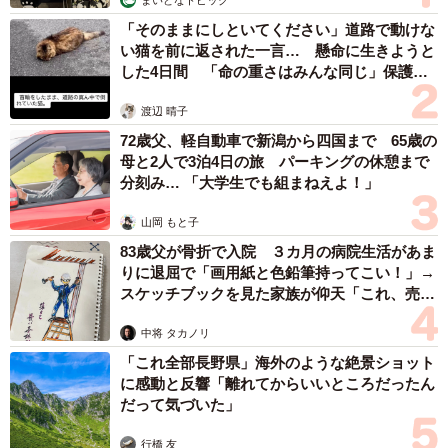
「そのままにしといてください」道路で動けな
い猫を前に返された一言… 懸命に生きようと
した4日間 「命の重さはみんな同じ」保護団
体代表の訴え
渡辺 晴子
72歳父、軽自動車で新潟から四国まで 65歳の
母と2人で3泊4日の旅 パーキングの休憩まで
分刻み… 「大学生でも組まねえよ！」
3/7
山岡 もと子
捕獲機で保護することができた（あきみさん提供、Instagramよりキャプ
83歳父が骨折で入院 ３カ月の病院生活があま
チャ撮影）
りに退屈で「画用紙と色鉛筆持ってこい！」→
スケッチブックを見た家族が仰天「これ、売れ
生きることを諦めかけた猫が、モフモフの家猫に
ますよ…」
中将 タカノリ
保護当初のまーやくんは、人を警戒し、まるで生きること
「これ全部長野県」海外のような絶景ショット
を拒むように見えた。しかし今では毛も生えそろい、撫で
に感動と反響「離れてからいいところだったん
だって気づいた」
られるのが大好きな“甘えん坊”になった。
行橋 友