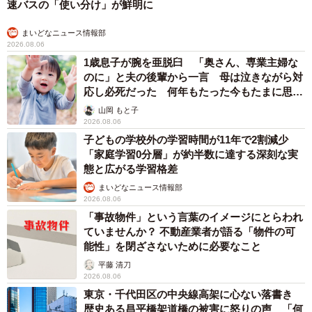
速バスの「使い分け」が鮮明に
まいどなニュース情報部
2026.08.06
1歳息子が腕を亜脱臼 「奥さん、専業主婦な
のに」と夫の後輩から一言 母は泣きながら対
応し必死だった 何年もたった今もたまに思い
出し…
山岡 もと子
2026.08.06
子どもの学校外の学習時間が11年で2割減少
「家庭学習0分層」が約半数に達する深刻な実
態と広がる学習格差
まいどなニュース情報部
2026.08.06
「事故物件」という言葉のイメージにとらわれ
ていませんか？ 不動産業者が語る「物件の可
能性」を閉ざさないために必要なこと
平藤 清刀
2026.08.06
東京・千代田区の中央線高架に心ない落書き
歴史ある昌平橋架道橋の被害に怒りの声 「何