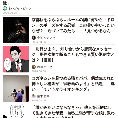
あきみさんは、まーやくんのような外猫に特別な思いを抱
戦」
まいどなトピック
いている。
2026.08.06
京都駅をぶらぶら→ホームの隅に何やら「ドロ
「まーやは偶然、人の目に留まって助かった。でも、同じ
ン」のポーズをする忍者 この暑い中いったい
なぜ？ 近づいてみたら… 「見つかるなんて
ように過酷な環境で人の目に留まらず命を落とす猫もたく
未熟」
中将 タカノリ
さんいます」
2026.08.06
「明日ひま？」 知り合いから唐突なメッセー
現在も仲間と共に多頭飼育崩壊の現場でTNR（野良猫の不
ジ 用件次第で断ることもできる賢い返信文と
妊去勢手術）を手伝うなど、できる範囲で立場の弱い猫を
は？【漫画】
守り続けている。
海川 まこと
2026.08.06
コガネムシを見つめる猫とパパ、偶然生まれた
神々しい構図が「宗教画のよう」と話題 「尊
い」「ていうかライオンキング」
梨木 香奈
2026.08.06
「誰かみたいにならなきゃ」 他人を正解にし
て生きてきた母親 自己主張が苦手な娘に教わ