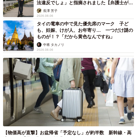
法違反でしょ」と指摘されました【弁護士が解
説】
長澤 芳子
2026.08.06
5/7
タイの電車の中で見た優先席のマーク 子ど
もふもふになった現在のまーやくん（あきみさん提供、Instagramよりキ
も、妊娠、けが人、お年寄り… 一つだけ謎の
ャプチャ撮影）
ものが！？「だから黄色なんですね」
中将 タカノリ
「猫の絵を描く人すべてが猫を愛しているわけじ
2026.08.06
ゃない」
イラストレーターの活動も、まーやくんとつながってい
る。帰国後、企業案件などで人物のイラストを描いていた
あきみさんは、猫のイラストも競合の多い中で「大好きな
猫を描こう」と決めた。これまで750匹以上の猫を描いてき
たという。
「ただ単に猫の絵を“売れるから”という理由で描く人には負
けたくない。命を守ってきた自分だからこそ描ける絵があ
【物価高が直撃】お盆帰省「予定なし」が約半数 新幹線・高
ると思っています」