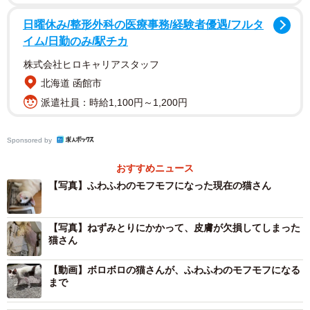
日曜休み/整形外科の医療事務/経験者優遇/フルタ
イム/日勤のみ/駅チカ
株式会社ヒロキャリアスタッフ
北海道 函館市
派遣社員：時給1,100円～1,200円
2/7
Sponsored by
猫生が変わる瞬間とは？（あきみさん提供、Instagramよりキャプチャ撮
おすすめニュース
影）
【写真】ふわふわのモフモフになった現在の猫さん
ねずみとりで皮膚が欠損――「どうすればいいか
【写真】ねずみとりにかかって、皮膚が欠損してしまった
分からなかった」
猫さん
まーやくんは、まだ2歳前後の男の子。外で暮らしていた
【動画】ボロボロの猫さんが、ふわふわのモフモフになる
頃、毛はところどころ生えておらず、体は汚れて痩せてい
まで
た。警戒心が強く、人が近づいても触れることはできなか