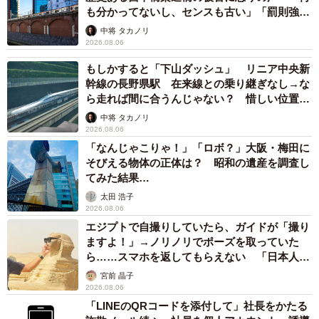
も分かってないし、センスも古い」「罰則強化
して」
中将 タカノリ
2026.08.06
もしかすると「下山ダッシュ」 リニア中央新
幹線の長野県駅 在来線との乗り継ぎなし→な
ら走れば間に合うんじゃない？ 惜しい位置関
係が反響
中将 タカノリ
2026.08.06
「なんじゃこりゃ！」「ロボ？」大阪・梅田に
そびえる物体の正体は？ 昭和の遺産を調査し
てみた結果…
6/7
太田 浩子
足にじゃれるまーやくん（あきみさん提供、Instagramよりキャプチャ撮
2026.08.06
影）
エジプトで自撮りしていたら、ガイドが「撮り
ますよ！」→ノリノリでポーズを取っていた
「保護猫を迎える選択肢を知ってほしい」
ら……スマホを返してもらえない 「日本人は
カモ代表かも」「私は6時間で3万円払った」
宮前 晶子
「ペットを迎えたいなら、売り買いされる動物ではなく、
2026.08.06
保護動物を家族にしてほしい」
「LINEのQRコードを添付して」社長をかたる