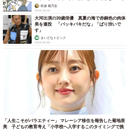
松波 穂乃圭
2026.08.06
大河出演の39歳俳優 真夏の海で赤銅色の肉体
美を連投 「バッキバキだな」「ばり渋いで
す」
まいどなトピック
2026.08.06
4/7
ねずみとりで皮膚が欠損していたという（あきみさん提供、Instagramよ
りキャプチャ撮影）
「人生こそがバラエティー」 マレーシア移住を報告した菊地亜
「猫生が変わる」――あきみさんが守りたい命
美 子どもの教育考え「小学校へ入学するこのタイミングで挑