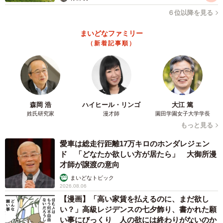
「人に捨てられ、人に殺されかけた過去が嘘のように、ほ
６位以降を見る
のぼのとした家猫に変わりました」とあきみさんは語る。
まいどなファミリー
（新着記事順）
森岡 浩
ハイヒール・リンゴ
大江 篤
姓氏研究家
漫才師
園田学園女子大学学長
もっと見る
愛車は総走行距離17万キロのホンダレジェン
ド 「どなたか欲しい方が居たら」 大御所漫
才師が譲渡の意向
まいどなトピック
2026.08.06
【漫画】「高い家賃を払えるのに、まだ欲し
い？」高級レジデンスの七夕飾り、書かれた願
い事にびっくり 人の欲には終わりがないのか