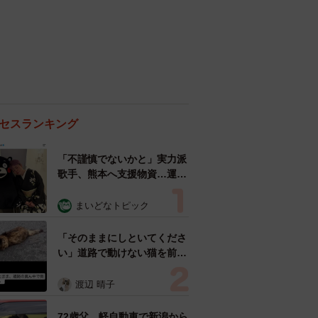
セスランキング
「不謹慎でないかと」実力派
歌手、熊本へ支援物資…運搬
トラックの車体デザインにた
めらい 「痛いほど伝わる」
まいどなトピック
「行動され立派」
「そのままにしといてくださ
い」道路で動けない猫を前に
返された一言… 懸命に生き
ようとした4日間 「命の重
渡辺 晴子
さはみんな同じ」保護団体代
表の訴え
72歳父、軽自動車で新潟から