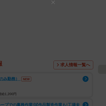
報
求人情報一覧へ
後のみ勤務）
NEW
給1,200円
ープでの事務作業!試作品製造作業も!工場未