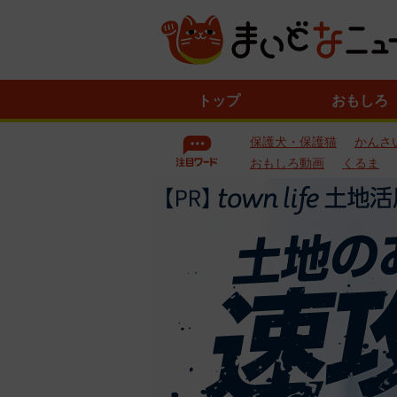
ニ
トップ
おもしろ
ュ
ー
保護犬・保護猫
かんさ
ス
一
おもしろ動画
くるま
覧