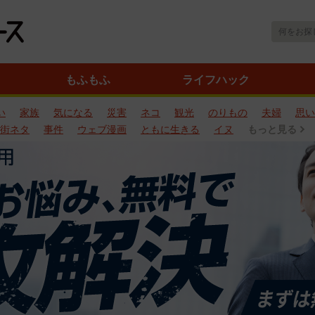
もふもふ
ライフハック
い
家族
気になる
災害
ネコ
観光
のりもの
夫婦
思い
街ネタ
事件
ウェブ漫画
ともに生きる
イヌ
もっと見る