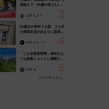
四国まで 65歳の母と2人で
3泊4日の旅 パーキングの休
憩まで分刻み… 「大学生で
山岡 もと子
も組まねえよ！」
83歳父が骨折で入院 ３カ月
の病院生活があまりに退屈で
「画用紙と色鉛筆持ってこ
い！」→スケッチブックを見
中将 タカノリ
た家族が仰天「これ、売れま
すよ…」
「これ全部長野県」海外のよ
うな絶景ショットに感動と反
響「離れてからいいところだ
ったんだって気づいた」
行橋 友
６位以降を見る