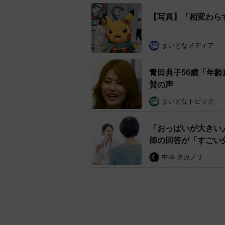
【写真】「相変わら
まいどなメディア
青田典子56歳「年
賛の声
まいどなトピック
「おっぱいが大きい
師の回答が「すごい
中将 タカノリ