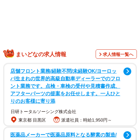
この投稿に、「出てきちゃだめー 笑」と吹き出す人が
続出。「Ｂｃｃ」は「ブラインド・カーボン・コピー」の
略で、Ｂｃｃでメールを送った人のアドレスは、受信者に
表示されません。つまり、おじさんの存在が相手にわから
ないようにメールしているにも関わらず、おじさんが「見
てました」と登場してしまったのです。
まいどなの求人情報
求人情報一覧へ
「ブラインド無効化おじさん……！！！」
店舗フロント業務/経験不問/未経験OK/ヨーロッ
パ生まれの世界的高級自動車ディーラーでのフロ
「Bccは“姿を消す忍者装束”なのに、あえて名乗り出ちゃう
ント業務です。点検・車検の受付や見積書作成、
破天荒さ🤣 その瞬間、社内の空気がフリーズする絵面が
アフターパーツの提案をお任せします。一人ひと
浮かんで震えました…！ レジェンドはやはり常識の外側
りのお客様に寄り添
から登場するんですね🫡」
日研トータルソーシング株式会社
東京都 目黒区
派遣社員：時給1,950円～
医薬品メーカーで医薬品原料となる酵素の製造/