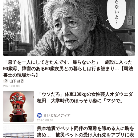
「息子を一人にしてきたんです、帰らないと」 施設に入った
90歳母、障害のある60歳次男との暮らしは行き詰まり…【司法
書士の現場から】
山下 静香
2026.08.08
「ウソだろ」体重130kgの女性芸人オダウエダ
植田 大学時代のほっそり姿に「マジで」
まいどなメディア
2026.08.08
熊本地震でペット同伴の避難を諦める人に胸を
痛め… 被災ペットの受け入れ先をアプリに表