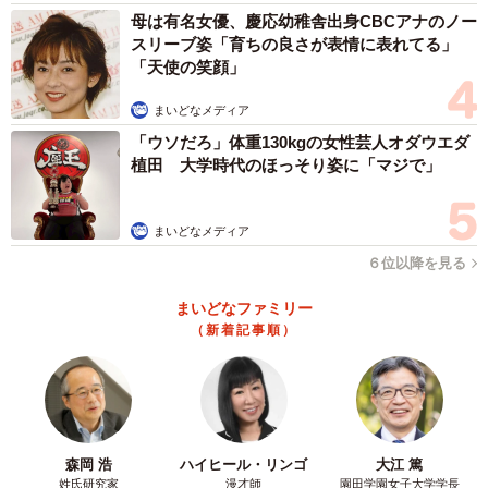
母は有名女優、慶応幼稚舎出身CBCアナのノー
スリーブ姿「育ちの良さが表情に表れてる」
「天使の笑顔」
まいどなメディア
「ウソだろ」体重130kgの女性芸人オダウエダ
植田 大学時代のほっそり姿に「マジで」
まいどなメディア
６位以降を見る
まいどなファミリー
（新着記事順）
森岡 浩
ハイヒール・リンゴ
大江 篤
姓氏研究家
漫才師
園田学園女子大学学長