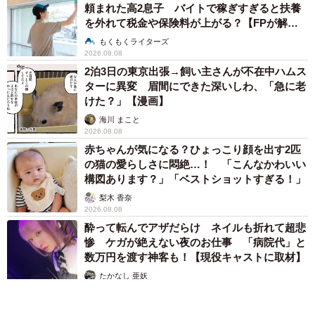
頼まれた高2息子 バイトで稼ぎすぎると扶養
を外れて税金や保険料が上がる？【FPが解
説】
もくもくライターズ
2026.08.08
2泊3日の東京出張→飼い主さんが不在中ハムス
ターに異変 眉間にできた深いしわ、「急に老
けた？」【漫画】
海川 まこと
2026.08.08
赤ちゃんが気になる？ひょっこり顔を出す2匹
の猫の愛らしさに悶絶…！ 「こんなかわいい
構図あります？」「ベストショットすぎる！」
梨木 香奈
2026.08.08
酔って転んでアザだらけ ネイルも折れて超悲
惨 ケガが絶えない夜のお仕事 「病院代」と
数万円を渡す神客も！【現役キャストに取材】
たかなし 亜妖
2026.08.07