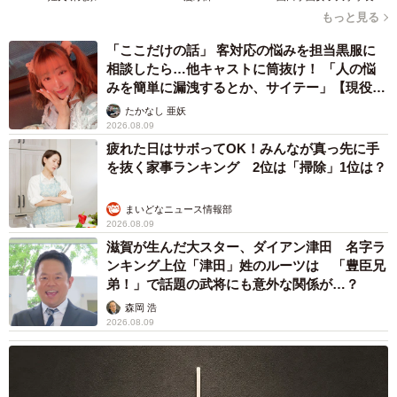
もっと見る
「ここだけの話」 客対応の悩みを担当黒服に
相談したら…他キャストに筒抜け！ 「人の悩
みを簡単に漏洩するとか、サイテー」【現役キ
ャストに取材】
たかなし 亜妖
2026.08.09
疲れた日はサボってOK！みんなが真っ先に手
を抜く家事ランキング 2位は「掃除」1位は？
まいどなニュース情報部
2026.08.09
滋賀が生んだ大スター、ダイアン津田 名字ラ
ンキング上位「津田」姓のルーツは 「豊臣兄
弟！」で話題の武将にも意外な関係が…？
森岡 浩
2026.08.09