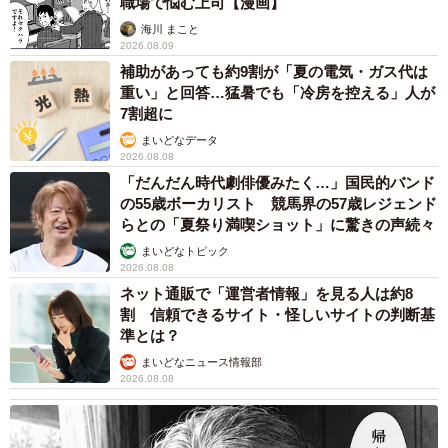
職場で悩む上司【漫画】
海川 まこと
2026.08.09
補助があっても約9割が「夏の電気・ガス代は
重い」と回答…猛暑でも「冷房を控える」人が
7割超に
まいどなデータ
2026.08.08
「だんだん時代劇俳優みたく…」国民的バンド
の55歳ボーカリスト 競馬界の57歳レジェンド
らとの「夏祭り満喫ショット」に驚きの声続々
まいどなトピック
2026.08.08
ネット通販で「運営者情報」を見る人は約8
割 信頼できるサイト・怪しいサイトの判断基
準とは？
まいどなニュース情報部
2026.08.08