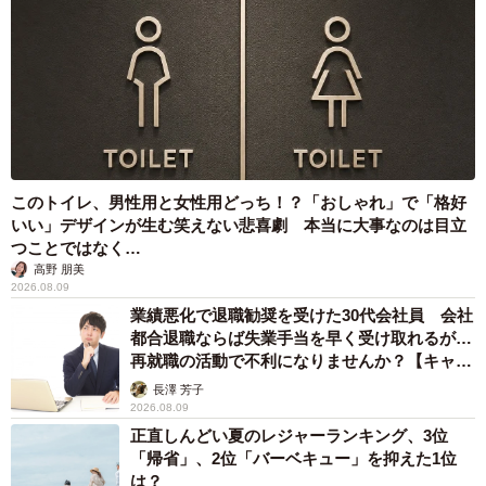
このトイレ、男性用と女性用どっち！？「おしゃれ」で「格好
いい」デザインが生む笑えない悲喜劇 本当に大事なのは目立
つことではなく…
高野 朋美
2026.08.09
業績悪化で退職勧奨を受けた30代会社員 会社
都合退職ならば失業手当を早く受け取れるが…
再就職の活動で不利になりませんか？【キャリ
アカウンセラーが解説】
長澤 芳子
2026.08.09
正直しんどい夏のレジャーランキング、3位
「帰省」、2位「バーベキュー」を抑えた1位
は？