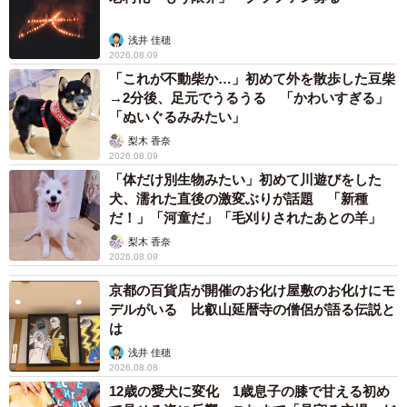
浅井 佳穂
2026.08.09
「これが不動柴か…」初めて外を散歩した豆柴
→2分後、足元でうるうる 「かわいすぎる」
「ぬいぐるみみたい」
梨木 香奈
2026.08.09
「体だけ別生物みたい」初めて川遊びをした
犬、濡れた直後の激変ぶりが話題 「新種
だ！」「河童だ」「毛刈りされたあとの羊」
梨木 香奈
2026.08.09
京都の百貨店が開催のお化け屋敷のお化けにモ
デルがいる 比叡山延暦寺の僧侶が語る伝説と
は
浅井 佳穂
2026.08.08
12歳の愛犬に変化 1歳息子の膝で甘える初め