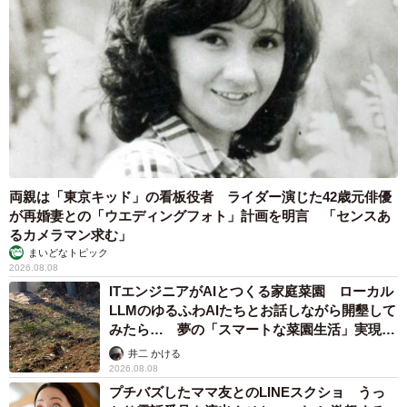
両親は「東京キッド」の看板役者 ライダー演じた42歳元俳優
が再婚妻との「ウエディングフォト」計画を明言 「センスあ
るカメラマン求む」
まいどなトピック
2026.08.08
ITエンジニアがAIとつくる家庭菜園 ローカル
LLMのゆるふわAIたちとお話しながら開墾して
みたら… 夢の「スマートな菜園生活」実現な
るか
井二 かける
2026.08.08
プチバズしたママ友とのLINEスクショ うっ