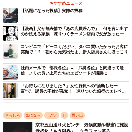
「画面共有中にチャットの通知オフにしてなくて社内連絡
おすすめニュース
【話題になった投稿】実際の投稿
丸出しのおじさんもやばい。」
伝説の人にならないように気をつけましょう。おおなり
【漫画】父が無表情で「あの店員呼んで」 何を言い出す
のか怯える家族…凍りつくラーメン店内で父が放った一言
さんは、「今年一笑ったなどのコメントがあり、そんなに
とは
面白いことだとは思わず呟いたので意外でした」と感想を
コンビニで「ピースください」タバコ買いたかったお客に
伝えてくれました。
笑顔で！？「朝から元気出たよ」新人店員さんにほっこり
ちなみに、ほかの伝説も教えて欲しいとお願いしてみま
社内メールで「部長各位」→「武将各位」と間違って送
信 ノリの良い上司たちのエピソードが話題に
したが、「伝説のおじさまはたくさんいますが、社内独特
の話が多いのでみんながわかるものはあまりないです。申
「お待ちになりました？」女性行員への“油断した一
言”で、課長の不倫が発覚！ 凍りついた銀行のエレベー
し訳ありません」とのことでした。残念です（笑）。
ターホール
◾️おおなり | テテマーチさんのＸ
https://x.com/fumi_7mm
おもしろ
気になる
しごと
IT
思い出
京都五山送り火ピンチ 気候変動や獣害に施設
老朽化「もう限界」 クラファン募る