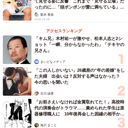
て見せる姿に反響 これまで「見守る立場」だ
ったのに…「頭ポンポンが愛に満ちている」
「尊…」
梨木 香奈
2026.08.08
アクセスランキング
「キム兄」木村祐一が激やせ、松本人志と2シ
ョット「一瞬、分からなかったわ」「テキヤの
兄さん」
まいどなメディア
「この人しかいない」26歳差の“年の差婚”をし
た夫婦 出会いは？反対する声はなかった？
今の思いを聞いた
古川 諭香
「お前さえいなければ金賞取れてた！」高校時
代の演奏会がトラウマ……責められた学生は楽
器修理職人に 10年後再会した因縁の相手から
思わぬ申し出【漫画】
海川 まこと