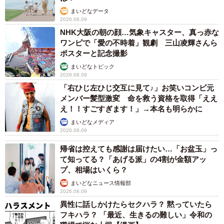
まいどなデータ
2026.08.09
NHK大阪の朝の顔…気象キャスター、真っ赤な
ワンピで「愛の不時着」観劇 三山凌輝さんら
ポスターと記念撮影
まいどなトピック
2026.08.09
「右ひじ左ひじ交互に見て♪」お笑いコンビ元
メンバー髪型激変 命を救う資格を取得「ええ
え！！すごすぎます！」→本名も明らかに
まいどなメディア
2026.08.09
帰省は控えても感謝は届けたい…「お盆玉」っ
て知ってる？「あげる派」の4割が金額アッ
プ、相場はいくら？
まいどなニュース情報部
2026.08.09
異性に話しかけたらセクハラ？ 黙っていたら
フキハラ？ 「最近、生きるの難しい」令和の