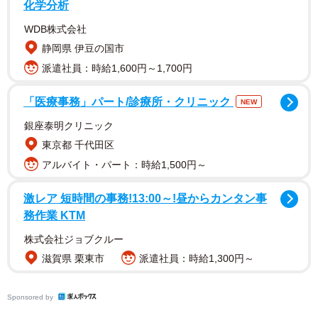
化学分析
WDB株式会社
静岡県 伊豆の国市
派遣社員：時給1,600円～1,700円
「医療事務」パート/診療所・クリニック
NEW
銀座泰明クリニック
東京都 千代田区
「『Bccから失礼します』はカッコ良過ぎる。」
アルバイト・パート：時給1,500円～
「なんかカーテンから突然登場した感笑」
激レア 短時間の事務!13:00～!昼からカンタン事
務作業 KTM
また、ＳＮＳやチャットツールでも、心に残ることをし
株式会社ジョブクルー
ている人がいるようです。
滋賀県 栗東市
派遣社員：時給1,300円～
「ブロックの裏アカから失礼します。」
Sponsored by