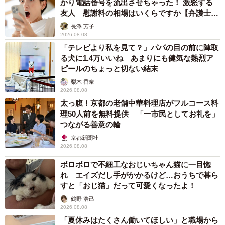
かり電話番号を流出させちゃった！ 激怒する
友人 慰謝料の相場はいくらですか【弁護士が
解説】
長澤 芳子
2026.08.08
「テレビより私を見て？」パパの目の前に陣取
る犬に1.4万いいね あまりにも健気な熱烈ア
ピールのちょっと切ない結末
梨木 香奈
2026.08.08
太っ腹！京都の老舗中華料理店がフルコース料
理50人前を無料提供 「一市民としてお礼を」
つながる善意の輪
京都新聞社
2026.08.08
ボロボロで不細工なおじいちゃん猫に一目惚
れ エイズだし手がかかるけど…おうちで暮ら
すと「おじ猫」だって可愛くなったよ！
鶴野 浩己
2026.08.08
「夏休みはたくさん働いてほしい」と職場から