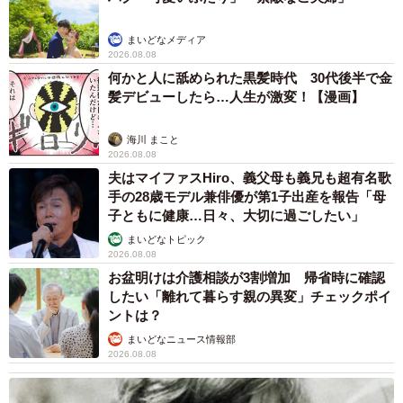
まいどなメディア
2026.08.08
何かと人に舐められた黒髪時代 30代後半で金
髪デビューしたら…人生が激変！【漫画】
海川 まこと
2026.08.08
夫はマイファスHiro、義父母も義兄も超有名歌
手の28歳モデル兼俳優が第1子出産を報告「母
子ともに健康…日々、大切に過ごしたい」
まいどなトピック
2026.08.08
お盆明けは介護相談が3割増加 帰省時に確認
したい「離れて暮らす親の異変」チェックポイ
ントは？
まいどなニュース情報部
2026.08.08