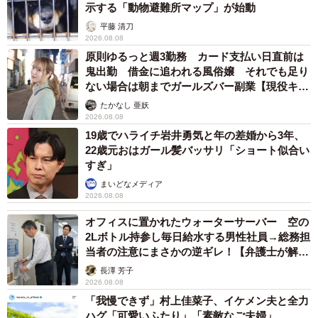
示する「動物避難所マップ」が始動
平藤 清刀
2026.08.08
原則ゆるっと週3勤務 カード支払い日直前は
鬼出勤 借金に追われる風俗嬢 それでも足り
ない場合は朝までガールズバー副業【現役キャ
ストに取材】
たかなし 亜妖
2026.08.08
19歳でハライチ岩井勇気と年の差婚から3年、
22歳元おはガール髪バッサリ「ショート似合い
すぎ」
まいどなメディア
2026.08.08
オフィスに置かれたウォーターサーバー 空の
2Lボトル持参し毎日給水する男性社員→総務担
当者の注意にまさかの逆ギレ！【弁護士が解
説】
長澤 芳子
2026.08.08
「我慢できず」村上佳菜子、イケメン夫と全力
ハグ「可愛いふたり」「素敵なご夫婦」