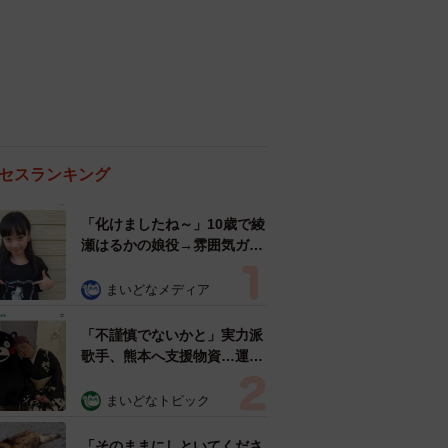
セスランキング
「化けましたね～」10歳で綾
瀬はるかの娘役→雰囲気ガラ
リの18歳に成長 「メイクで
雰囲気が」「宝塚に入れそ
まいどなメディア
う」
「不謹慎でないかと」実力派
歌手、熊本へ支援物資…運搬
トラックの車体デザインにた
めらい 「痛いほど伝わる」
まいどなトピック
「行動され立派」
「そのままにしといてくださ