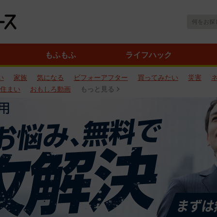
もふもふ
ライフハック
い
家族
気になる
ビフォーアフター
買ってみたい
災害
住まい
おもしろ動画
もっと見る