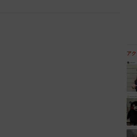
も…。私が止めに来るのをわかってて、構ってほしいと
。面白い行動って、私にとっては日常なので気づいてな
と思って投稿してきたけどバズらなかったので、今回バ
応だったのでしょう？
アク
なところにいたの！？』ってびっくりされたことがあり
あんなところにいた！？』って驚かれていたこともあり
、他にも何か印象に残っているものがありますか？