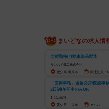
まいどなの求人情
交替勤務/自動車部品製造
サンスイ機工株式会社
愛知県 田原市
派遣社員：時給
「医療事務」資格必須/医療事務/
2日制!午前中のみOK
しばた歯科
愛知県 一宮市
アルバイト・