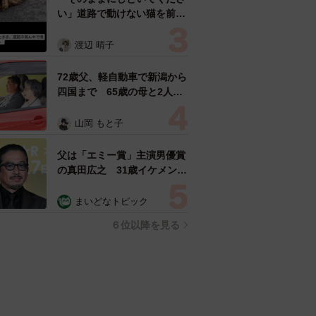
い」道路で動けない猫を前に
返された一言… 懸命に生き
ようとした4日間 「命の重
渡辺 晴子
さはみんな同じ」保護団体代
表の訴え
72歳父、軽自動車で新潟から
四国まで 65歳の母と2人で
3泊4日の旅 パーキングの休
憩まで分刻み… 「大学生で
山岡 もと子
も組まねえよ！」
父は「エミー賞」主演男優賞
の真田広之 31歳イケメン俳
優が長髪ヒゲのワイルド近影
「ガチヒロさんそっくり」
まいどなトピック
「新たな一面もステキ」
６位以降を見る