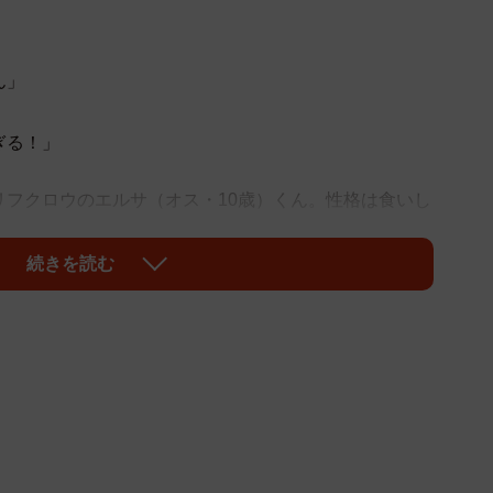
」
ん」
ぎる！」
リフクロウのエルサ（オス・10歳）くん。性格は食いし
。自己主張強めだといいます。「エルサぱいせん」とか
cafeふれあい torikagoさんにお話を聞きました。
続きを読む