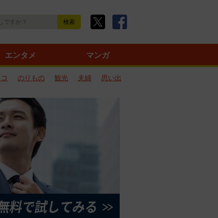
エンタメ
マンガ
ネコ
のりもの
観光
夫婦
思い出