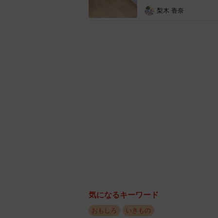
梨木 香奈
にされたり、ウンコをつけられたり
きにわざと雑貨で遊んだりもします
いだけかもですね…。今まで可愛い
ズったのが逆にびっくりです笑」
ーーこの様子にお客さんはどんな反
「雑貨を見ていたお客さんが『こん
ました。エルサを探していた方が『
ます」
ーー今回のようなユニークな場面は
気になるキーワード
おもしろ
いきもの