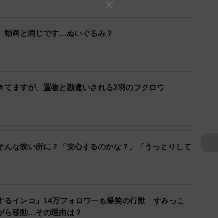
1/3
、動画と同じです…ぬいぐるみ？
ちゃん（提供：cafeふれあいtorikagoさん）
を？
きてますが、置物と勘違いされる2羽のフクロウ
あるのですが、シールを齧って遊んだあとに飽きてその
今回は寝ている姿の動画を新たに撮影しました」
そんな狭い所に？「安心するのかな？」「うっとりして
寝たりするので、“また寝てるな”くらいの感覚でし
見せてくれるのでしょうか？
するインコ」14万フォロワーも爆笑の行動 すみっこ
がら移動…その理由は？
近はシールがブームみたいですが、他の雑貨をボロボロ