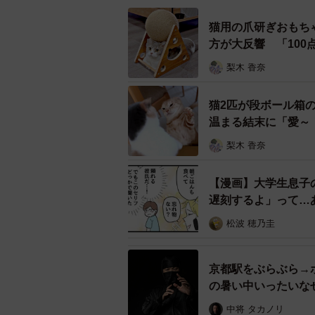
猫用の爪研ぎおもち
方が大反響 「10
梨木 香奈
猫2匹が段ボール箱
温まる結末に「愛～
梨木 香奈
【漫画】大学生息子
遅刻するよ」って…
松波 穂乃圭
京都駅をぶらぶら→
の暑い中いったいな
中将 タカノリ