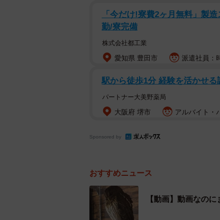
「今だけ!寮費2ヶ月無料」製造ス
勤/寮完備
株式会社都工業
愛知県 豊田市
派遣社員：時給
駅から徒歩1分 経験を活かせ
パートナー大美野薬局
大阪府 堺市
アルバイト・パ
Sponsored by
おすすめニュース
【動画】動画なのに