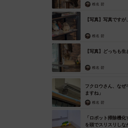
椎名 碧
【写真】写真ですが
お客さんに気づかれないエルサ
椎名 碧
ーー動画は、どのような状況で撮影
【写真】どっちも生
「棚で遊んでいるポストは過去にも
まま寝るルーティンがあるんです。
椎名 碧
ーーこの姿を見たときは？
フクロウさん、なぜ
「普段からいろんなところで遊んだり
ますね」
た」
椎名 碧
ーーよく、このような面白い行動を
「ロボット掃除機化
を頭でスリスリしな
「雑貨で遊ぶのはよくあります。最