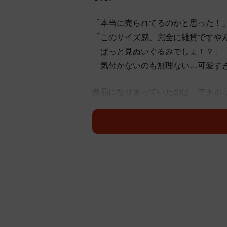
「本当に売られてるのかと思った！
「このサイズ感、完全に雑貨ですや
「ぱっと見ぬいぐるみでしょ！？」
「気付かないのも無理ない…可愛す
商品になりきっていたのは、アナホ
ん坊で甘えん坊、ワガママで天邪鬼
「漢（ハン）」などと呼ばれるそうです。