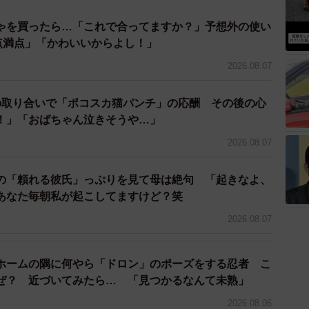
ゃを買ったら…「これで合ってますか？」予想外の使い
0点満点」「かわいいからよし！」
2026.08.07
の取り合いで「ポコスカ猫パンチ」の応酬 その後の心
！」「おばちゃん泣きそうや…」
2026.08.07
の「頼れる彼氏」っぷりを見て母は絶句 「起きなよ、
あなた毎朝私が起こしてますけど？笑
2026.08.07
ホームの隅に何やら「ドロン」のポーズをする忍者 こ
ぜ？ 近づいてみたら… 「見つかるなんて未熟」
2026.08.06