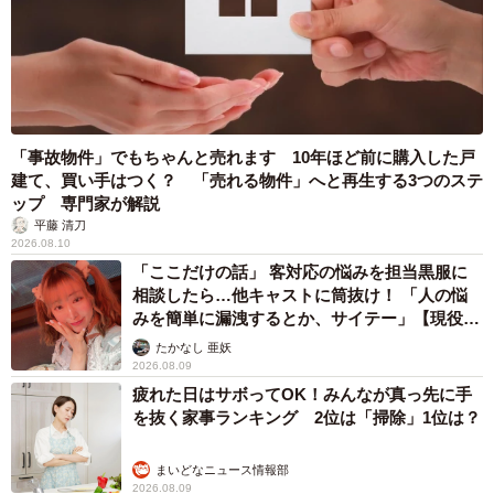
「事故物件」でもちゃんと売れます 10年ほど前に購入した戸
建て、買い手はつく？ 「売れる物件」へと再生する3つのステ
ップ 専門家が解説
平藤 清刀
2026.08.10
「ここだけの話」 客対応の悩みを担当黒服に
相談したら…他キャストに筒抜け！ 「人の悩
4/7
みを簡単に漏洩するとか、サイテー」【現役キ
ャストに取材】
いつも一緒のえもちゃん、とろちゃん（提供：aちゃん/1m👦🏻さん）
たかなし 亜妖
2026.08.09
疲れた日はサボってOK！みんなが真っ先に手
「仲良しです！うちは3匹いるのですが、みんな仲が良く
を抜く家事ランキング 2位は「掃除」1位は？
て、この2匹も穏やかなのでケンカをすることもありませ
ん」
まいどなニュース情報部
2026.08.09