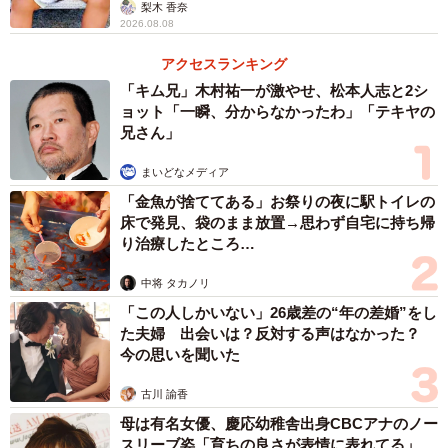
「尊…」
梨木 香奈
2026.08.08
「普段は知らない人が来ると隠れてしまうのですが、赤ち
アクセスランキング
ゃんを見たときは“これは何？”という感じで、あまり人間と
「キム兄」木村祐一が激やせ、松本人志と2シ
して認識していないようで、不思議そうに遠目からキョト
ョット「一瞬、分からなかったわ」「テキヤの
ンと見ていました」
兄さん」
まいどなメディア
ーー「兄猫を連れて来て一緒に見る」という行動には驚き
「金魚が捨ててある」お祭りの夜に駅トイレの
ました！
床で発見、袋のまま放置→思わず自宅に持ち帰
り治療したところ…
「最初はあえて声をかけずに様子を観察していたのです
中将 タカノリ
が、一定の距離を保ってキョトンとしていたかと思った
「この人しかいない」26歳差の“年の差婚”をし
ら、すぐに兄猫を呼んできて後ろから一緒に覗いている様
た夫婦 出会いは？反対する声はなかった？
子が本当に面白くて、思わず写真を撮ってしまいました」
今の思いを聞いた
古川 諭香
ーー猫ちゃんたちは仲良しなのですね。
母は有名女優、慶応幼稚舎出身CBCアナのノー
スリーブ姿「育ちの良さが表情に表れてる」