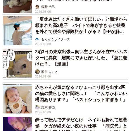
鶴野 浩己
2026.08.08
「夏休みはたくさん働いてほしい」と職場から
頼まれた高2息子 バイトで稼ぎすぎると扶養
を外れて税金や保険料が上がる？【FPが解
説】
もくもくライターズ
2026.08.08
2泊3日の東京出張→飼い主さんが不在中ハムス
ターに異変 眉間にできた深いしわ、「急に老
けた？」【漫画】
海川 まこと
2026.08.08
赤ちゃんが気になる？ひょっこり顔を出す2匹
の猫の愛らしさに悶絶…！ 「こんなかわいい
構図あります？」「ベストショットすぎる！」
梨木 香奈
2026.08.08
酔って転んでアザだらけ ネイルも折れて超悲
惨 ケガが絶えない夜のお仕事 「病院代」と