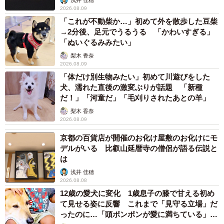
2026.08.09
「これが不動柴か…」初めて外を散歩した豆柴
→2分後、足元でうるうる 「かわいすぎる」
「ぬいぐるみみたい」
梨木 香奈
2026.08.09
「体だけ別生物みたい」初めて川遊びをした
犬、濡れた直後の激変ぶりが話題 「新種
だ！」「河童だ」「毛刈りされたあとの羊」
梨木 香奈
2026.08.09
京都の百貨店が開催のお化け屋敷のお化けにモ
デルがいる 比叡山延暦寺の僧侶が語る伝説と
は
2/7
浅井 佳穂
2026.08.08
赤ちゃんを遠くから見守るえもちゃん、とろちゃん（提供：aちゃん/1m
12歳の愛犬に変化 1歳息子の膝で甘える初め
👦🏻さん）
て見せる姿に反響 これまで「見守る立場」だ
ったのに…「頭ポンポンが愛に満ちている」
ーー赤ちゃんと猫たちが初めて対面した時は？