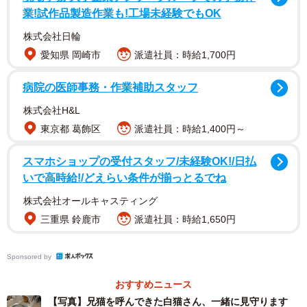
業!試作品製造作業も!工場未経験でもOK
株式会社日輪
愛知県 岡崎市
派遣社員：時給1,700円
病院の医師事務・作業補助スタッフ
株式会社H&L
東京都 葛飾区
派遣社員：時給1,400円～
スマホショップの受付スタッフ/未経験OK!/日払
いで高時給!/どえらい条件が揃っとるでね
株式会社オールキャスティング
三重県 鈴鹿市
派遣社員：時給1,650円
Sponsored by
1/7
おすすめニュース
【写真】兄猫を呼んできた白猫さん、一緒に見守ります
初めは一人で遠くから見守るえもちゃん（提供：aちゃん/1m👦🏻さん）