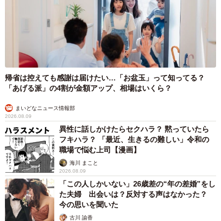
帰省は控えても感謝は届けたい…「お盆玉」って知ってる？
「あげる派」の4割が金額アップ、相場はいくら？
まいどなニュース情報部
2026.08.09
異性に話しかけたらセクハラ？ 黙っていたら
フキハラ？ 「最近、生きるの難しい」令和の
職場で悩む上司【漫画】
海川 まこと
2026.08.09
「この人しかいない」26歳差の“年の差婚”をし
た夫婦 出会いは？反対する声はなかった？
今の思いを聞いた
古川 諭香