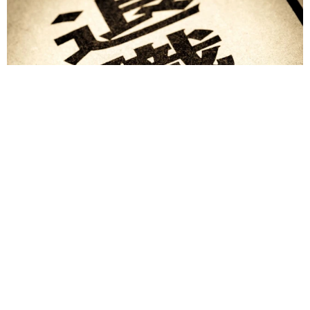
退職金を運用に回せる人は何が違う？ 「退職金額の多さ」より
重要な“ある経験”とは
まいどなニュース情報部
2026.08.07
「火事以来10カ月ぶり」全焼した自宅訪れた林
家ぺー 内装も壁も取り払われスケルトン状態
の部屋に呆然
まいどなトピック
2026.08.07
「こんなかわいい子おるん！？」大阪出身の