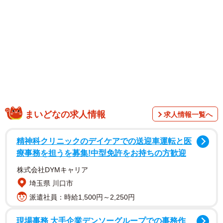
「兄猫呼んでくるの可愛すぎる」
「しっかり2匹で見守ってて安心感すごい」
「赤ちゃんと猫ちゃんの関係これからが楽しみ！」
投稿には、多くの反響が寄せられました。白い猫さんがえ
もん（えも）ちゃん、茶色の子がろん（とろ）ちゃんとい
います。とろちゃんは温厚でとても優しく、えもちゃんは
マイペースで穏やかな甘えんぼうだといいます。
まいどなの求人情報
求人情報一覧へ
ポストをされたaちゃん/1mさんに詳しくお話を伺いまし
た。
精神科クリニックのデイケアでの送迎車運転と医
療事務を担うを募集!中型免許をお持ちの方歓迎
株式会社DYMキャリア
埼玉県 川口市
派遣社員：時給1,500円～2,250円
現場事務 大手企業デンソーグループでの事務作