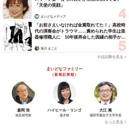
「天使の笑顔」
まいどなメディア
「お前さえいなければ金賞取れてた！」高校時
代の演奏会がトラウマ……責められた学生は楽
器修理職人に 10年後再会した因縁の相手から
思わぬ申し出【漫画】
海川 まこと
６位以降を見る
まいどなファミリー
（新着記事順）
森岡 浩
ハイヒール・リンゴ
大江 篤
姓氏研究家
漫才師
園田学園女子大学学長
もっと見る