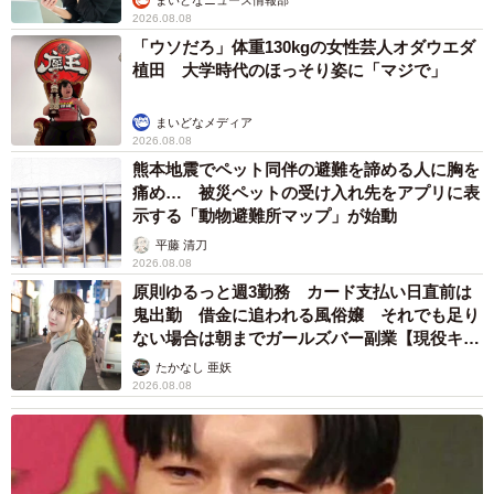
2026.08.08
「ウソだろ」体重130kgの女性芸人オダウエダ
植田 大学時代のほっそり姿に「マジで」
まいどなメディア
2026.08.08
熊本地震でペット同伴の避難を諦める人に胸を
痛め… 被災ペットの受け入れ先をアプリに表
示する「動物避難所マップ」が始動
平藤 清刀
7/7
2026.08.08
原則ゆるっと週3勤務 カード支払い日直前は
みんなで仲良く日向ぼっこ（提供：aちゃん/1m👦🏻さん）
鬼出勤 借金に追われる風俗嬢 それでも足り
ない場合は朝までガールズバー副業【現役キャ
「毎日、毎時間、可愛いですが、仲良く寝ている時や、オ
ストに取材】
たかなし 亜妖
ヤツを分け合って食べている時は特に可愛いなぁと思いま
2026.08.08
す。赤ちゃんと猫たちが、これから家族として仲良く過ご
してくれたら嬉しいです」