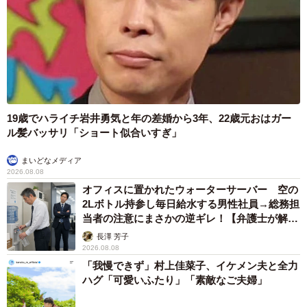
初めて出会う存在に戸惑いながらも、兄弟でそっと寄り添
い見守る猫たちの姿に、あたたかな家族の絆を感じまし
た。
1枚目📷
はじめて赤ちゃんを見た猫
19歳でハライチ岩井勇気と年の差婚から3年、22歳元おはガー
2枚目📷
ル髪バッサリ「ショート似合いすぎ」
兄猫を連れて来て一緒に見る猫
pic.twitter.com/eTM6g0HEWr
まいどなメディア
2026.08.08
オフィスに置かれたウォーターサーバー 空の
— aちゃん/1m👦🏻 (@co_to_em_a)
June 11, 2025
2Lボトル持参し毎日給水する男性社員→総務担
当者の注意にまさかの逆ギレ！【弁護士が解
説】
長澤 芳子
2026.08.08
「我慢できず」村上佳菜子、イケメン夫と全力
ハグ「可愛いふたり」「素敵なご夫婦」