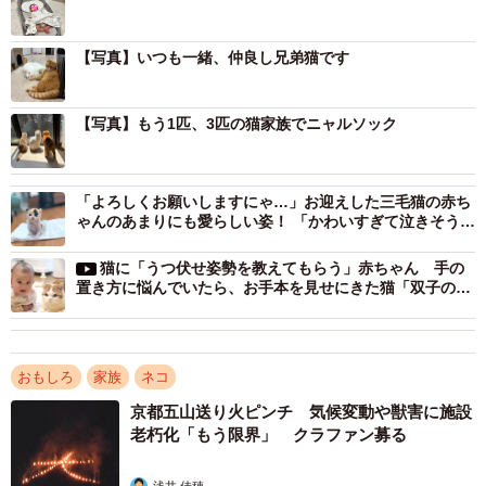
【写真】いつも一緒、仲良し兄弟猫です
【写真】もう1匹、3匹の猫家族でニャルソック
「よろしくお願いしますにゃ…」お迎えした三毛猫の赤ち
ゃんのあまりにも愛らしい姿！ 「かわいすぎて泣きそう」
今では大切な家族に
猫に「うつ伏せ姿勢を教えてもらう」赤ちゃん 手の
置き方に悩んでいたら、お手本を見せにきた猫「双子のよ
うに香箱座り」
おもしろ
家族
ネコ
京都五山送り火ピンチ 気候変動や獣害に施設
老朽化「もう限界」 クラファン募る
浅井 佳穂