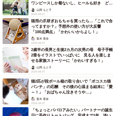
ワンピースしか着ないし、ヒールも好き どの
へんが…
山岡 もと子
2026.08.07
猫用の爪研ぎおもちゃを買ったら…「これで合
ってますか？」予想外の使い方が大反響
「100点満点」「かわいいからよし！」
梨木 香奈
2026.08.07
2歳半の長男と生後2カ月の次男の母 母子手帳
2冊をイラストでいっぱいに 見る人を楽しま
せる家族ストーリーに「かわいすぎる！」
山岡 もと子
2026.08.07
猫2匹が段ボール箱の取り合いで「ポコスカ猫
パンチ」の応酬 その後の心温まる結末に「愛
～！」「おばちゃん泣きそうや…」
梨木 香奈
2026.08.07
「ちょっとババロアみたい」パートナーの誕生
日に手作りトートバッグ 完成まで1年 淡い