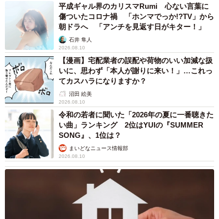
平成ギャル界のカリスマRumi 心ない言葉に
傷ついたコロナ禍 「ホンマでっか!?TV」から
朝ドラへ 「アンチを見返す日がキター！」
石井 隼人
3/7
2026.08.10
【漫画】宅配業者の誤配や荷物のいい加減な扱
ソファーで仲良くくつろぐえもちゃん、とろちゃん（提供：aちゃん/1m
👦🏻さん）
いに、思わず「本人が謝りに来い！」…これっ
てカスハラになりますか？
沼田 絵美
2026.08.10
令和の若者に聞いた「2026年の夏に一番聴きた
い曲」ランキング 2位はYUIの『SUMMER
SONG』、1位は？
まいどなニュース情報部
2026.08.10