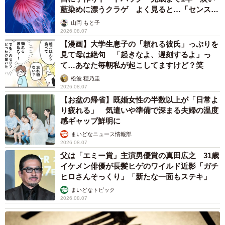
藍染めに漂うクラゲ よく見ると…「センスす
ごい」
山岡 もと子
2026.08.07
【漫画】大学生息子の「頼れる彼氏」っぷりを
見て母は絶句 「起きなよ、遅刻するよ」っ
て…あなた毎朝私が起こしてますけど？笑
松波 穂乃圭
2026.08.07
【お盆の帰省】既婚女性の半数以上が「日常よ
り疲れる」 気遣いや準備で深まる夫婦の温度
感ギャップ鮮明に
まいどなニュース情報部
2026.08.07
父は「エミー賞」主演男優賞の真田広之 31歳
イケメン俳優が長髪ヒゲのワイルド近影「ガチ
ヒロさんそっくり」「新たな一面もステキ」
まいどなトピック
2026.08.07