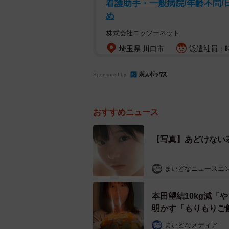
看護助手・一般病院/年齢不問/
め
株式会社ニッソーネット
埼玉県 川口市
派遣社員：時給
Sponsored by
おすすめニュース
【写真】あどけない
まいどなニュースエ
本田望結10kg減
明かす「もりもりご
まいどなメディア