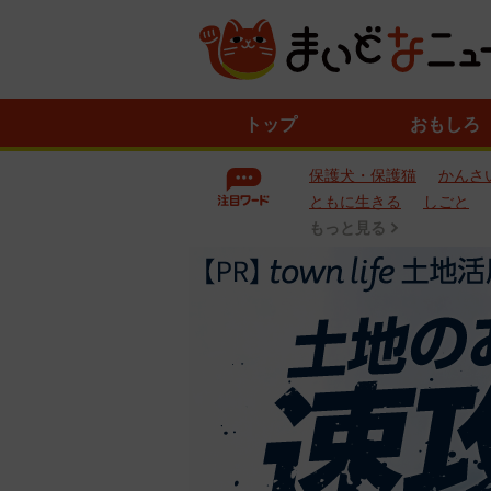
ニ
トップ
おもしろ
ュ
ー
保護犬・保護猫
かんさ
ス
一
ともに生きる
しごと
覧
もっと見る