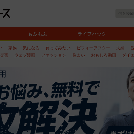
もふもふ
ライフハック
い
家族
気になる
買ってみたい
ビフォーアフター
夫婦
災害
ウェブ漫画
ファッション
住まい
おもしろ動画
ダイ