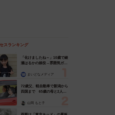
セスランキング
「化けましたね～」10歳で綾
瀬はるかの娘役→雰囲気ガラ
リの18歳に成長 「メイクで
雰囲気が」「宝塚に入れそ
まいどなメディア
う」
72歳父、軽自動車で新潟から
四国まで 65歳の母と2人で
3泊4日の旅 パーキングの休
憩まで分刻み… 「大学生で
山岡 もと子
も組まねえよ！」
両親は「東京キッド」の看板