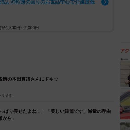
日払いOK/身の回りのお世話中心で介護度低
1,500円～2,000円
アク
表情の本田真凜さんにドキッ
ンタメ部
「やっぱり痩せたよね！」「美しい綺麗です」減量の理由
飯から」