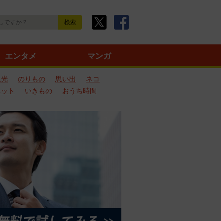
エンタメ
マンガ
観光
のりもの
思い出
ネコ
エット
いきもの
おうち時間