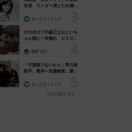
役者 ライダー演じた42歳元
俳優が再婚妻との「ウエディ
ングフォト」計画を明言
まいどなトピック
「センスあるカメラマン求
む」
ボロボロで不細工なおじいち
ゃん猫に一目惚れ エイズだ
し手がかかるけど…おうちで
暮らすと「おじ猫」だって可
鶴野 浩己
愛くなったよ！
「不謹慎でないかと」実力派
歌手、熊本へ支援物資…運搬
トラックの車体デザインにた
めらい 「痛いほど伝わる」
まいどなトピック
「行動され立派」
６位以降を見る