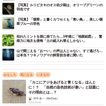
「こんな美しい個体がいるなんて」
【写真】ルリビタキのオス幼少期は、オリーブグリーンの
羽色です
「羽根の細部拡大しながらじっくり拝見しました」
【写真】「翡翠」と書くカワセミも「青い鳥」、美しい翡
「この写真を待ち受けにさせてください」と投稿する人も
翠ブルーの羽色
続出したほどの美しさです。バイクに乗って青い鳥の写真
を撮りに行くのが趣味というTadsさんに、詳細をお伺いし
枯れたミントを畑に捨てたら…3年後に「地獄絵図」、 繁
殖力に地主も後悔「土の総入れ替えしかない」
ました。
山で聞こえる「おーい」の声は人じゃない、すぐ逃げろ…
出会えば幸せになれる！？「青い鳥御三家」
は本当？ツキノワグマの飼育担当者に聞いた
ルリビタキは、北海道・本州・四国の森林に生息し、冬に
は都市公園でも見ることができます。漢字では瑠璃鶲と書
おもしろ
気になる
いきもの
くように、オスは美しい瑠璃色の羽ですが、実はこの羽は
「カニにアジをあげると青くなる」ほんと
生まれた時はオリーブグリーンなんだそう。
に！？ 「自然の染色技術が凄い」と話題に
その理由とは…？
ーーいつごろから、青い鳥を撮影し始めたんですか？
竹中 友一（RinToris）
2026.08.06