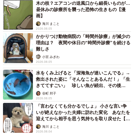
「3年前にカワセミを撮り始めたのがきっかけです。 シン
木の枝？エアコンの送風口から細長いものが…
昼休みの診療所を襲った恐怖の生きもの【漫
プルな理由は『青が一番好きな色だから』なのですが、 青
画】
い鳥のほとんどは『構造色』といって光の反射により、色
海川 まこと
の見え方が変わります。 シーンによって見られるさまざま
2026.08.05
な美しさに惹かれているのだと思います」
かかりつけ動物病院の「時間外診療」が減少の
理由は？ 夜間や休日の“時間外診療”を続ける
難しさ
ーー写真のルリビタキは、どこで撮影したんですか？
小宮 みぎわ
2026.08.05
「都内の公園で撮影しました」
水をくみ上げると「深海魚が迷いこんでる」→
救出された姿に「そんなことあるんだ！」「生
ーー街なかで出会えるんですか？！
きててすごい」 珍しい魚が続出、その後
は……
谷町 邦子
「冬場は身近な都市公園でも見ることができます。 鳴き声
2026.08.05
「言わなくても分かるでしょ」 小さな言い争
を予習した上で、近くに水場がある薄暗い場所を探すと、
いが絶えなかった夫婦に訪れた変化 あなたを
出会える確率があがります」
迎えてから相手を思う気持ちを取り戻せた【漫
画】
海川 まこと
ーー「ルリビタキは長く生きるほど青くなる」と投稿に書
2026.08.04