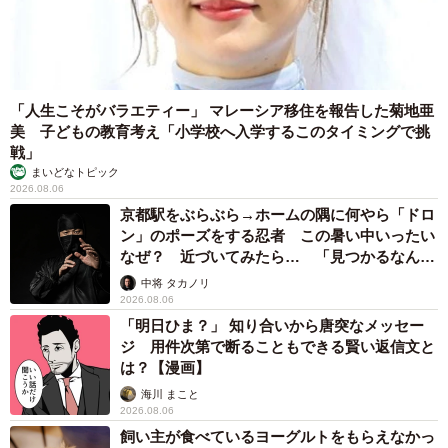
「人生こそがバラエティー」 マレーシア移住を報告した菊地亜
美 子どもの教育考え「小学校へ入学するこのタイミングで挑
戦」
まいどなトピック
2026.08.06
京都駅をぶらぶら→ホームの隅に何やら「ドロ
ン」のポーズをする忍者 この暑い中いったい
なぜ？ 近づいてみたら… 「見つかるなんて
未熟」
中将 タカノリ
2026.08.06
「明日ひま？」 知り合いから唐突なメッセー
ジ 用件次第で断ることもできる賢い返信文と
は？【漫画】
4/9
海川 まこと
2026.08.06
青い鳥御三家のカワセミ。「翡翠」と書くだけあって、宝石のヒスイも
飼い主が食べているヨーグルトをもらえなかっ
この羽色に似ているからその名がついたとか（画像提供：Tadsさん）