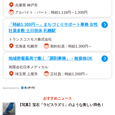
出会えるのは希少（画像提供：Tadsさん）
兵庫県 神戸市
アルバイト・パート：時給1,116円～1,330円
「時給1,300円～」まちづくりサポート事務 女性
社員多数 土日祝休 札幌駅
トランスコスモス株式会社
北海道 札幌市
契約社員：時給1,300円～
地域密着薬局で働く「調剤事務」・無資格OK
有限会社日本メディカル
埼玉県 上尾市
正社員：時給1,200円～
「自然の奇跡ですねぇ」
Sponsored by
「この青、尊いです！」
「藍染したのかなって思うぐらい綺麗な色ですね！」
おすすめニュース
【写真】宝石「ラピスラズリ」のような美しい羽色！
「見るだけで幸せ感ずる『幸福の青い鳥 』」
「伝説のルリビタキマイスター！！！」