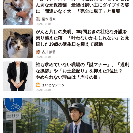
ん坊な元保護猫 最後は飼い主にダイブする姿
青い鳥御三家の中でも、真っ青と表現したくなるオオルリ。濃いブルー
に「間違いなく犬」「完全に親子」と反響
の背中、真っ白なお腹のコントラストも美しい（画像提供：Tadsさん）
梨木 香奈
2026.08.06
がんと片目の失明、3時間おきの壮絶な介護を
乗り越えた猫 「叶わないかもしれない」と覚
悟した19歳の誕生日を迎えて感動
古川 諭香
2026.08.06
誰も求めていない職場の「謎マナー」、「過剰
な挨拶」や「お土産配り」を抑えた1位は？
やめられない理由は「周りの目」
まいどなデータ
2026.08.06