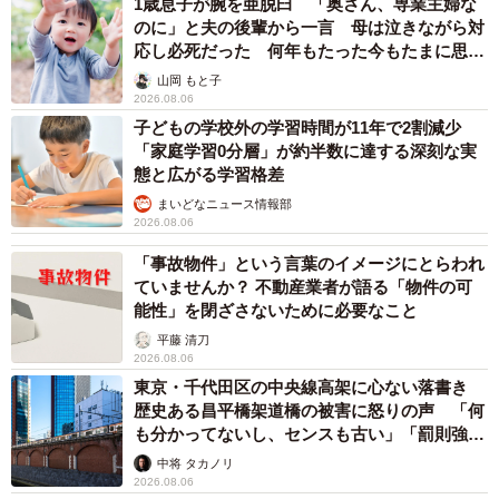
1歳息子が腕を亜脱臼 「奥さん、専業主婦な
のに」と夫の後輩から一言 母は泣きながら対
応し必死だった 何年もたった今もたまに思い
出し…
山岡 もと子
2026.08.06
子どもの学校外の学習時間が11年で2割減少
「家庭学習0分層」が約半数に達する深刻な実
態と広がる学習格差
まいどなニュース情報部
7/9
2026.08.06
オオルリよりひとまわり小さいコルリ。違いが分かりにくいが、オオル
「事故物件」という言葉のイメージにとらわれ
リは喉が黒、コルリは白で見分けられる（画像提供：Tadsさん）
ていませんか？ 不動産業者が語る「物件の可
能性」を閉ざさないために必要なこと
それにしても、長生きするほど羽色が青くなるなんて、ま
平藤 清刀
さに生物の神秘！
2026.08.06
東京・千代田区の中央線高架に心ない落書き
歴史ある昌平橋架道橋の被害に怒りの声 「何
この現象について、約100種600羽の珍しい鳥を飼育してい
も分かってないし、センスも古い」「罰則強化
る「掛川花鳥園」（静岡県掛川市）の担当者の方にも、お
して」
中将 タカノリ
話をお伺いしました。
2026.08.06