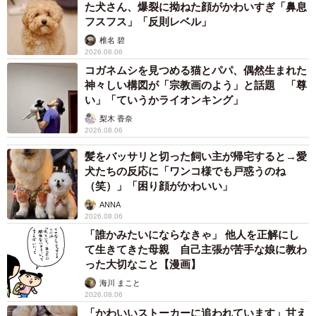
た犬さん、爆裂に拗ねた顔がかわいすぎ「鼻息
フスフス」「反則レベル」
椎名 碧
2026.08.06
コガネムシを見つめる猫とパパ、偶然生まれた
神々しい構図が「宗教画のよう」と話題 「尊
い」「ていうかライオンキング」
梨木 香奈
2026.08.06
髪をバッサリと切った飼い主が帰宅すると→愛
犬たちの反応に「ワンコ様でも戸惑うのね
（笑）」「困り顔がかわいい」
ANNA
2026.08.06
「誰かみたいにならなきゃ」 他人を正解にし
て生きてきた母親 自己主張が苦手な娘に教わ
った大切なこと【漫画】
海川 まこと
2026.08.06
「かわいいストーカーに追われています」甘え
5/9