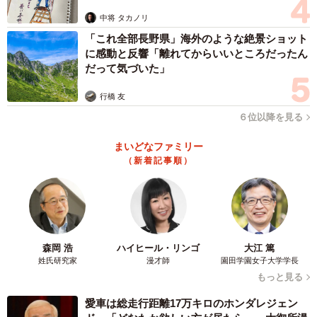
ますよ…」
中将 タカノリ
「これ全部長野県」海外のような絶景ショット
に感動と反響「離れてからいいところだったん
だって気づいた」
行橋 友
2/9
６位以降を見る
幼鳥の頃は、メスと似たような茶系の羽色。ここから青くなるって、不
まいどなファミリー
思議ですね（画像提供：Tadsさん）
（新着記事順）
森岡 浩
ハイヒール・リンゴ
大江 篤
姓氏研究家
漫才師
園田学園女子大学学長
もっと見る
愛車は総走行距離17万キロのホンダレジェン