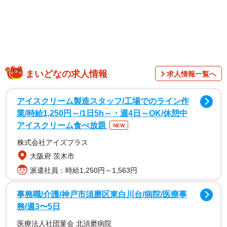
まいどなの求人情報
求人情報一覧へ
アイスクリーム製造スタッフ/工場でのライン作
業/時給1,250円～/1日5h～・週4日～OK/休憩中
アイスクリーム食べ放題
NEW
株式会社アイズプラス
大阪府 茨木市
派遣社員：時給1,250円～1,563円
事務職/介護/神戸市須磨区東白川台/病院/医療事
1/9
務/週3〜5日
素晴らしい青色！！ルリビタキでもここまで美しい青い羽を持つ個体に
医療法人社団菫会 北須磨病院