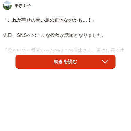
東寺 月子
「これが幸せの青い鳥の正体なのかも…！」
先日、SNSへのこんな投稿が話題となりました。
「見た中で一番青かったのはこの個体さん。青さは長く生
きた証です。 4K読み込んで、拡大しまくってその尊さを感
続きを読む
じてください」
Tadsさん（@ride_and_photo）の投稿には、目の覚めるよ
うな鮮やかなブルーの羽を持つ鳥が写っており、16万もの
人がその美しさに息を呑みました。