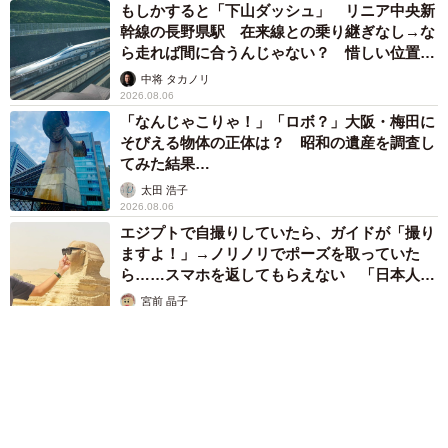
もしかすると「下山ダッシュ」 リニア中央新
ーールリビタキはいつ頃から羽色が青になりますか？
幹線の長野県駅 在来線との乗り継ぎなし→な
ら走れば間に合うんじゃない？ 惜しい位置関
係が反響
中将 タカノリ
「羽根が青くなっていくのは『オス』のみです。生まれて1
2026.08.06
年は完全にメスと同色のため、ほぼ区別がつかないと言わ
「なんじゃこりゃ！」「ロボ？」大阪・梅田に
れています。ルリビタキの寿命は、5年前後となるようで、
そびえる物体の正体は？ 昭和の遺産を調査し
てみた結果…
オスは完全に羽色が青くなるまでに約3年かかり、そこから
太田 浩子
亡くなるまで青い羽で過ごします」
2026.08.06
エジプトで自撮りしていたら、ガイドが「撮り
ーー歳を重ねるにつれて青色が濃くなるというのは本当で
ますよ！」→ノリノリでポーズを取っていた
すか？
ら……スマホを返してもらえない 「日本人は
カモ代表かも」「私は6時間で3万円払った」
宮前 晶子
2026.08.06
「本当ですが、そのメカニズムははっきりと解明されてい
ないようです。専門的には遅延羽色成熟と言われていま
す。今回、Xで話題となった写真の個体は、かなり青みが強
いように見えますね。写真なので何とも言えませんが、寿
命を考慮すると5歳程度かと思います」