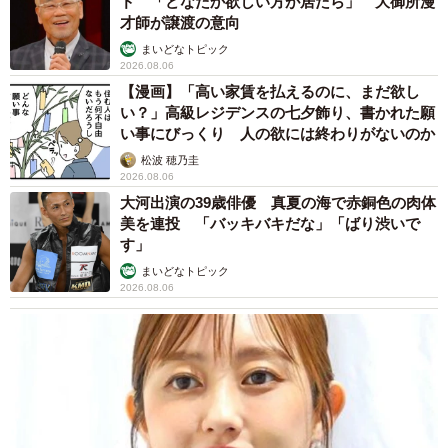
ド 「どなたか欲しい方が居たら」 大御所漫
才師が譲渡の意向
まいどなトピック
2026.08.06
【漫画】「高い家賃を払えるのに、まだ欲し
い？」高級レジデンスの七夕飾り、書かれた願
い事にびっくり 人の欲には終わりがないのか
3/9
松波 穂乃圭
2026.08.06
幼少のモスグリーンから段々と青さが増してきて、ルリビタキらしくな
大河出演の39歳俳優 真夏の海で赤銅色の肉体
ってきたところ。青くなるのに2年は掛かるそう（画像提供：Tadsさん）
美を連投 「バッキバキだな」「ばり渋いで
す」
ーーほかに「青い鳥」はどんな種類がいるんですか？
まいどなトピック
2026.08.06
「代表的なところですとカワセミ、オオルリ、コルリ、イ
ソヒヨドリです。 なかでもオオルリ、コルリ、ルリビタキ
は『瑠璃三鳥、青い鳥御三家』と呼ばれ、特に人気の高い
鳥たちです」