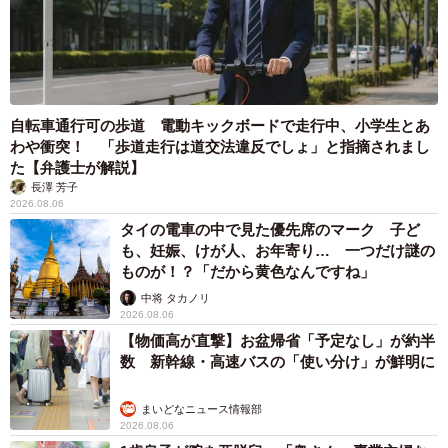
6/9
自転車通行可の歩道 電動キックボードで走行中、小学生とあ
わや衝突！ 「歩道走行は道交法違反でしょ」と指摘されまし
こちらは市街地でも比較的出会える確率が高いイソヒヨドリ。筆者も時
た【弁護士が解説】
折、京都市内で見かけます（画像提供：Tadsさん）
長澤 芳子
2026.08.06
タイの電車の中で見た優先席のマーク 子ど
も、妊娠、けが人、お年寄り… 一つだけ謎の
ものが！？「だから黄色なんですね」
中将 タカノリ
2026.08.06
【物価高が直撃】お盆帰省「予定なし」が約半
数 新幹線・高速バスの「使い分け」が鮮明に
まいどなニュース情報部
2026.08.06