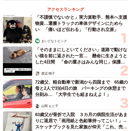
かれていましたが、今回写真に収めた個体は長寿ってこと
アクセスランキング
ですか？
「不謹慎でないかと」実力派歌手、熊本へ支援
物資…運搬トラックの車体デザインにためら
「専門家ではないので憶測ですが、少なくとも4年以上、長
い 「痛いほど伝わる」「行動され立派」
ければ5年以上生きているかもしれません。幼鳥は青色では
まいどなトピック
なくモスグリーンのような羽色です」
「そのままにしといてください」道路で動けな
い猫を前に返された一言… 懸命に生きようと
した4日間 「命の重さはみんな同じ」保護団
体代表の訴え
渡辺 晴子
72歳父、軽自動車で新潟から四国まで 65歳の
母と2人で3泊4日の旅 パーキングの休憩まで
分刻み… 「大学生でも組まねえよ！」
山岡 もと子
83歳父が骨折で入院 ３カ月の病院生活があま
りに退屈で「画用紙と色鉛筆持ってこい！」→
スケッチブックを見た家族が仰天「これ、売れ