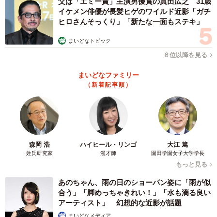
父は「エミー賞」主演男優賞の真田広之 31歳
イケメン俳優が長髪ヒゲのワイルド近影「ガチ
「無職です。時間だけはあります」
ヒロさんそっくり」「新たな一面もステキ」
まいどなトピック
「『花壇』を作るのですが、拡張可能です」
６位以降を見る
「将来旦那さんがハゲる呪文をかけました。効果が出てき
まいどなファミリー
たら、『夫がハゲていくの見るのがこんなにつらいとは思
（新着記事順）
わなかったわ』と一生言ってあげてください」
「味方はたくさんいます。どうかお気持ち穏やかにお過ご
しください」
森岡 浩
ハイヒール・リンゴ
大江 篤
姓氏研究家
漫才師
園田学園女子大学学長
もっと見る
あのちゃん、雨の日のショーパン姿に「雨が似
合う」「脚めっちゃきれい！」「水も滴る良い
アーティスト」 幻想的な近影が話題
まいどなメディア