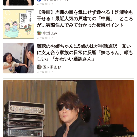
2026.08.07
【漫画】周囲の目を気にせず遊べる！洗濯物も
干せる！最近人気の戸建ての「中庭」 ところ
が…実際住んでみて分かった後悔ポイント
中瀬 えみ
2026.08.07
難聴のお姉ちゃんに5歳の妹が手話通訳 互い
に支え合う家族の日常に反響「妹ちゃん、頼も
しい」「かわいい通訳さん」
3/6
五ヶ瀬 あお
2026.08.07
ユーモア満載の各分野のプロが集結！
「一生根に持つ」
拒んでも体型をいじり続けためめっちさんのパートナーに
ついて、「典型的な『嫌知らず』では…」といった指摘の
声も寄せられていたが、今回の反響は本人にも届いたそう
だ。