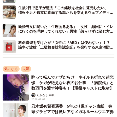
2/6
生後2日で息子が逝去「この経験を社会に還元したい」
情報不足と孤立に直面する親たちを支えるウェブメディア
「SORATOMO」の挑戦
「妊娠で妻の体型が大きくなっていくのがきつい…」と嘆く無責任な夫
に、各方面のプロから「大喜利」みたいな批判が殺到
既婚男女に聞いた「生理あるある」 女性「頻回にトイレ
に行くのを理解してくれない」男性「怒らせずに済む方法
妊娠中の体型変化は「胎児と成長と妊婦の命」を
を知りたい」
守るため
救命講習を受けたが「女性に『AED』は使わない」！？
論争が波紋「上級救命技能認定証」を発行する東京消防庁
めめっちさんの投稿に対して、「妊娠を何だと思ってる
に聞いた
の？」「宝物の嫁さんが宝物の子どもを産もうと苦労して
る時に何やってんの」「多分苦労なさったご懐妊なのよ。
気になる
夫婦
がんばった奥さんがこんなこと言われてるの見て本当に本
酔って転んでアザだらけ ネイルも折れて超悲
当につれぇよ 。あっちゃなんねぇよこんな発言」といった
惨 ケガが絶えない夜のお仕事 「病院代」と
苦言のリプライが殺到。
数万円を渡す神客も！【現役キャストに取材】
たかなし 亜妖
2026.08.07
また、産婦人科医や医療関係者からも、「妊娠で体型が変
乃木坂46賀喜遥香 5年ぶり週チャン表紙 巻
化するのは胎児の成長と出産時の出血に備えるため」「脂
頭グラビアでは激レアなメガネルームウエア姿
肪は若さを保つ財産」といった貴重な意見も寄せられた。