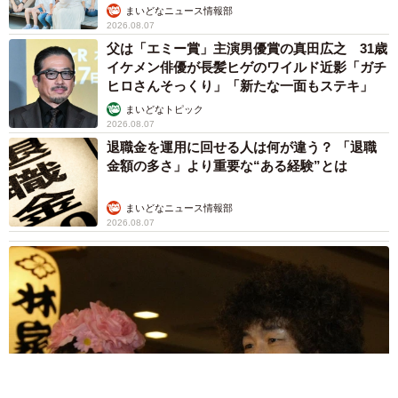
まいどなニュース情報部
2026.08.07
父は「エミー賞」主演男優賞の真田広之 31歳
イケメン俳優が長髪ヒゲのワイルド近影「ガチ
ヒロさんそっくり」「新たな一面もステキ」
まいどなトピック
2026.08.07
退職金を運用に回せる人は何が違う？ 「退職
金額の多さ」より重要な“ある経験”とは
まいどなニュース情報部
2026.08.07