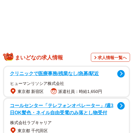
まいどなの求人情報
求人情報一覧へ
X（旧Twitter）に投稿された悲痛なポストが大きな注目を集
めた。
クリニックで医療事務/残業なし/急募/駅近
ヒューマンリソシア株式会社
「旦那に妊娠中太ったことをいじられて、仕方のないこと
東京都 新宿区
派遣社員：時給1,650円
だしやめてって何回も言ってるのにやめてくれなくて、一
人で泣いた。週数相当の大きさだし体重指摘されてるわけ
コールセンター「テレフォンオペレーター」/週3
でもないのにさ。謝ってくれたけど、『パートナーが大き
日OK髪色・ネイル自由受電のみ落とし物受付
くなっていくのこんなきついとは思わんやった』とか言わ
株式会社ラブキャリア
れて悲しい」
東京都 千代田区