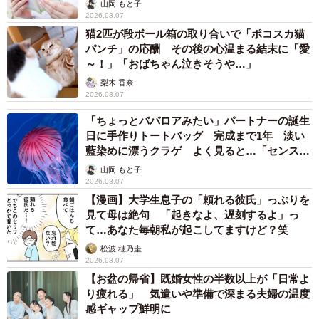
山岡 もと子
2026.08.07
猫2匹が段ボール箱の取り合いで「ポコスカ猫
パンチ」の応酬 その後の心温まる結末に「愛
～！」「おばちゃん泣きそうや…」
梨木 香奈
2026.08.07
「ちょっとババロアみたい」パートナーの誕生
日に手作りトートバッグ 完成まで1年 淡い
藍染めに漂うクラゲ よく見ると…「センスす
ごい」
山岡 もと子
2026.08.07
【漫画】大学生息子の「頼れる彼氏」っぷりを
見て母は絶句 「起きなよ、遅刻するよ」っ
て…あなた毎朝私が起こしてますけど？笑
松波 穂乃圭
2026.08.07
【お盆の帰省】既婚女性の半数以上が「日常よ
り疲れる」 気遣いや準備で深まる夫婦の温度
感ギャップ鮮明に