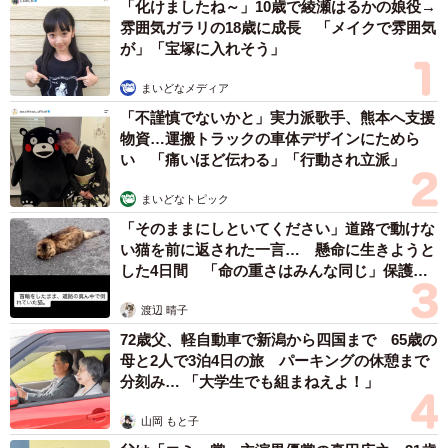
「化けましたね～」10歳で綾瀬はるかの娘役→
「葬儀屋です。多くは言いません」
雰囲気ガラリの18歳に成長 「メイクで雰囲気
が」「宝塚に入れそう」
「心臓外科医です。私にやれることがあるかもしれませ
ん」
まいどなメディア
「不謹慎でないかと」実力派歌手、熊本へ支援
物資…運搬トラックの車体デザインにためら
「助産師です。男性に尿カテ入れたことないので練習台に
い 「痛いほど伝わる」「行動され立派」
使わせてください」
まいどなトピック
「落ちると『じゅっ』ていって跡形もなくなる高温の炉が
「そのままにしといてください」道路で動けな
あります」
い猫を前に返された一言… 懸命に生きようと
した4日間 「命の重さはみんな同じ」保護団
体代表の訴え
「保育士です。イヤイヤ期の5歳児30名、向かわせます」
渡辺 晴子
72歳父、軽自動車で新潟から四国まで 65歳の
「産後太り歴7年です。うちにバールのようなものがありま
母と2人で3泊4日の旅 パーキングの休憩まで
す」
分刻み… 「大学生でも組まねえよ！」
山岡 もと子
「YouTuberです。200万人にさらせます」