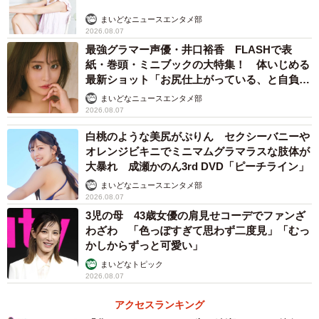
まいどなニュースエンタメ部
2026.08.07
さらに、各方面のプロフェッショナルから、パートナーの
最強グラマー声優・井口裕香 FLASHで表
無知と無責任を愉快にぶった斬る「大喜利」コメントが殺
紙・巻頭・ミニブックの大特集！ 体いじめる
到。
最新ショット「お尻仕上がっている、と自負し
ています」「いくつになっても理想の身体でい
まいどなニュースエンタメ部
たい」
その結果、めめっちさんの投稿は1億4千回以上表示され、
2026.08.07
27万以上のいいねがつくなど、大きな話題となった。
白桃のような美尻がぷりん セクシーバニーや
オレンジビキニでミニマムグラマラスな肢体が
大暴れ 成瀬かのん3rd DVD「ピーチライン」
各分野の頼もしい「味方」が集結！
まいどなニュースエンタメ部
「学生です。少年法があります」
2026.08.07
3児の母 43歳女優の肩見せコーデでファンざ
わざわ 「色っぽすぎて思わず二度見」「むっ
「薬剤師です。何とはハッキリとは言えませんが、ある程
かしからずっと可愛い」
度お好みの状態にできます」
まいどなトピック
2026.08.07
「ネイリストです。剥がせます」
アクセスランキング