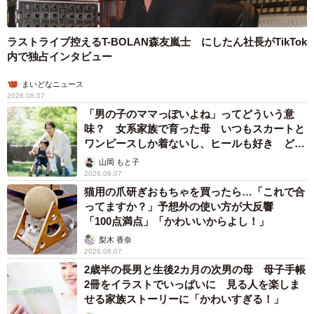
「私からはポストが話題になっていることは伝えてなかっ
たのですが、大拡散された投稿が夫のタイムラインにもい
ラストライブ控えるT-BOLAN森友嵐士 にしたん社長がTikTok
つの間にか流れていたようで、私のアカウントを見つけた
内で独占インタビュー
と言われました」（めめっちさん）
まいどなニュース
2026.08.07
その後、今回の件を夫婦でじっくり話し合ったという。
「男の子のママっぽいよね」ってどういう意
味？ 女系家族で育った母 いつもスカートと
「3時間ほど話し合って猛反省してます。今月から両親学級
ワンピースしか着ないし、ヒールも好き どの
と妊婦健診付き添いで理解させる予定です。一生根に持つ
へんが…
山岡 もと子
2026.08.07
こと、今後して欲しいことやめて欲しいこと、すべて言っ
猫用の爪研ぎおもちゃを買ったら…「これで合
て約束したし、すっきり…感謝です」
ってますか？」予想外の使い方が大反響
「100点満点」「かわいいからよし！」
＜めめっちさんのXの投稿より＞
梨木 香奈
2026.08.07
2歳半の長男と生後2カ月の次男の母 母子手帳
2冊をイラストでいっぱいに 見る人を楽しま
せる家族ストーリーに「かわいすぎる！」