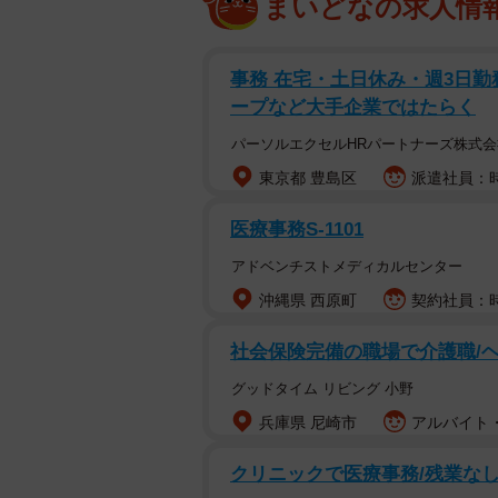
まいどなの求人情
事務 在宅・土日休み・週3日勤
ープなど大手企業ではたらく
パーソルエクセルHRパートナーズ株式会
東京都 豊島区
派遣社員：時給
医療事務S-1101
アドベンチストメディカルセンター
沖縄県 西原町
契約社員：時給
社会保険完備の職場で介護職/
グッドタイム リビング 小野
兵庫県 尼崎市
アルバイト・
クリニックで医療事務/残業なし