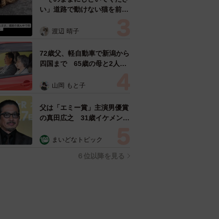
い」道路で動けない猫を前に
返された一言… 懸命に生き
ようとした4日間 「命の重
渡辺 晴子
さはみんな同じ」保護団体代
表の訴え
72歳父、軽自動車で新潟から
四国まで 65歳の母と2人で
3泊4日の旅 パーキングの休
憩まで分刻み… 「大学生で
山岡 もと子
も組まねえよ！」
父は「エミー賞」主演男優賞
の真田広之 31歳イケメン俳
優が長髪ヒゲのワイルド近影
「ガチヒロさんそっくり」
まいどなトピック
「新たな一面もステキ」
６位以降を見る