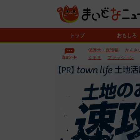
ニ
トップ
おもしろ
ュ
ー
保護犬・保護猫
かんさ
ス
一
くるま
ファッション
覧