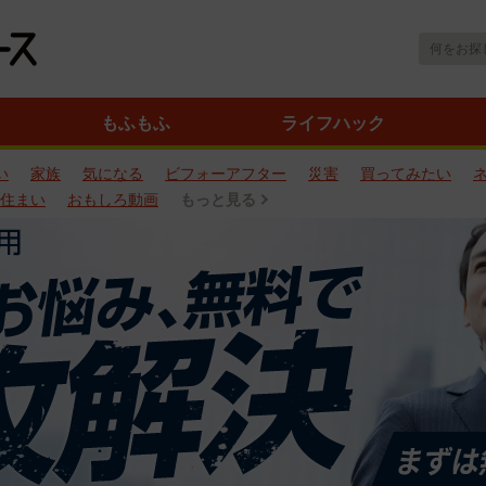
もふもふ
ライフハック
い
家族
気になる
ビフォーアフター
災害
買ってみたい
住まい
おもしろ動画
もっと見る