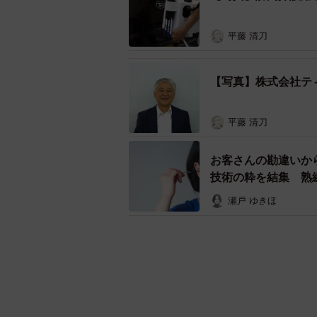
平藤 清刀
【写真】株式会社テ
平藤 清刀
お客さんの勘違いか
技術の粋を結集 熟
瀬戸 ゆきほ