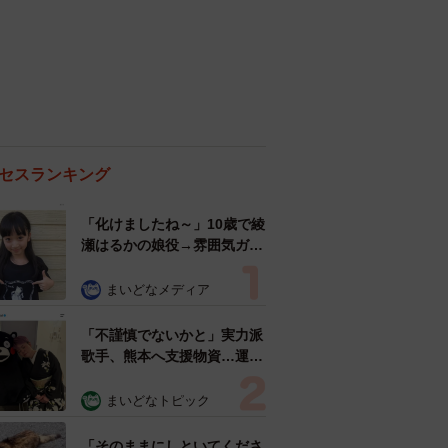
セスランキング
「化けましたね～」10歳で綾
瀬はるかの娘役→雰囲気ガラ
リの18歳に成長 「メイクで
雰囲気が」「宝塚に入れそ
まいどなメディア
う」
「不謹慎でないかと」実力派
歌手、熊本へ支援物資…運搬
トラックの車体デザインにた
めらい 「痛いほど伝わる」
まいどなトピック
「行動され立派」
「そのままにしといてくださ