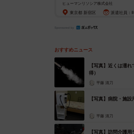
ヒューマンリソシア株式会社
東京都 新宿区
派遣社員：時
Sponsored by
おすすめニュース
【写真】近くは濡れて
得）
平藤 清刀
【写真】病院・施設
平藤 清刀
【写真】訪問介護用