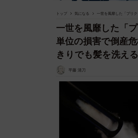
トップ
気になる
一世を風靡した「プリク
一世を風靡した「プ
単位の損害で倒産危
きりでも髪を洗え
平藤 清刀