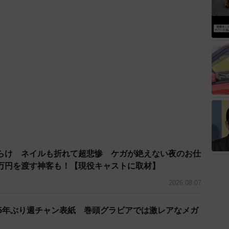
らけ ネイルも折れて超悲惨 ケガが絶えない夜のお仕
万円を渡す神客も！【現役キャストに取材】
2026.08.07
 5年ぶり週チャン表紙 巻頭グラビアでは激レアなメガ