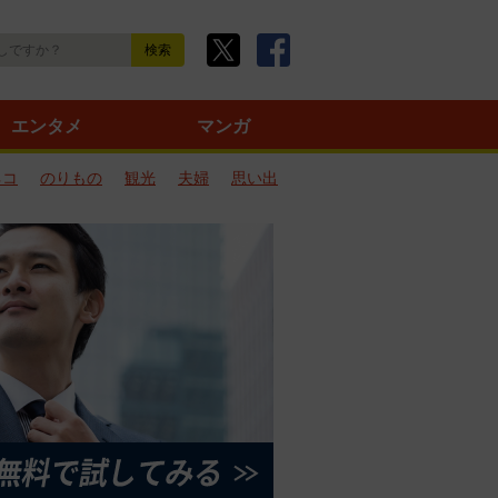
エンタメ
マンガ
ネコ
のりもの
観光
夫婦
思い出