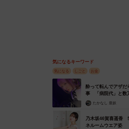
気になるキーワード
気になる
しごと
お金
酔って転んでアザだ
事 「病院代」と数
たかなし 亜妖
乃木坂46賀喜遥香
ネルームウエア姿