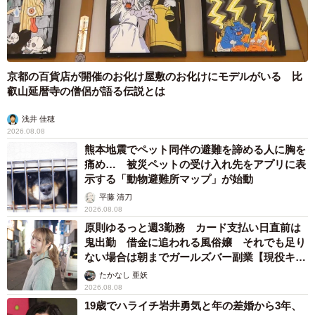
京都の百貨店が開催のお化け屋敷のお化けにモデルがいる 比
叡山延暦寺の僧侶が語る伝説とは
浅井 佳穂
2026.08.08
熊本地震でペット同伴の避難を諦める人に胸を
痛め… 被災ペットの受け入れ先をアプリに表
示する「動物避難所マップ」が始動
平藤 清刀
2026.08.08
原則ゆるっと週3勤務 カード支払い日直前は
鬼出勤 借金に追われる風俗嬢 それでも足り
ない場合は朝までガールズバー副業【現役キャ
ストに取材】
たかなし 亜妖
2026.08.08
19歳でハライチ岩井勇気と年の差婚から3年、