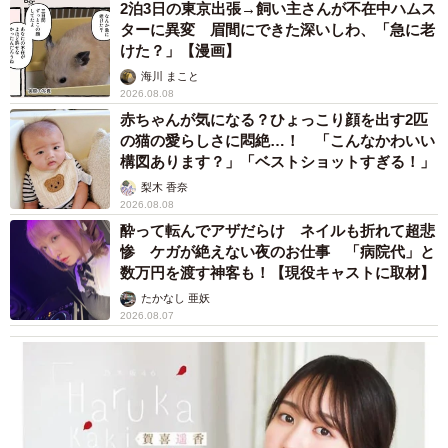
2泊3日の東京出張→飼い主さんが不在中ハムス
ターに異変 眉間にできた深いしわ、「急に老
けた？」【漫画】
海川 まこと
2026.08.08
赤ちゃんが気になる？ひょっこり顔を出す2匹
の猫の愛らしさに悶絶…！ 「こんなかわいい
構図あります？」「ベストショットすぎる！」
梨木 香奈
2026.08.08
酔って転んでアザだらけ ネイルも折れて超悲
惨 ケガが絶えない夜のお仕事 「病院代」と
数万円を渡す神客も！【現役キャストに取材】
たかなし 亜妖
2026.08.07