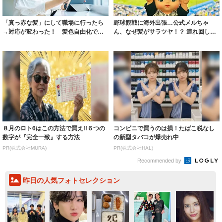
「真っ赤な髪」にして職場に行ったら
野球観戦に海外出張…公式メルちゃ
→対応が変わった！ 髪色自由化で増
ん、なぜ髪がサラツヤ！？ 連れ回して
える「派手髪...
いるのにボサ...
８月のロト6はこの方法で買え!!６つの
コンビニで買うのは損！たばこ税なし
数字が『完全一致』する方法
の新型タバコが爆売れ中
PR(株式会社MURA)
PR(株式会社HAL)
Recommended by
昨日の人気フォトセレクション