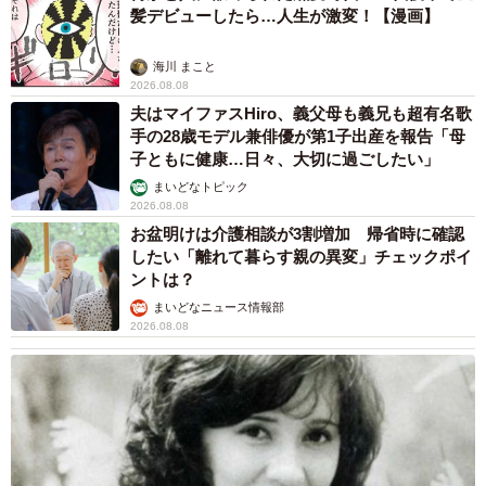
髪デビューしたら…人生が激変！【漫画】
海川 まこと
2026.08.08
夫はマイファスHiro、義父母も義兄も超有名歌
手の28歳モデル兼俳優が第1子出産を報告「母
子ともに健康…日々、大切に過ごしたい」
まいどなトピック
2026.08.08
お盆明けは介護相談が3割増加 帰省時に確認
したい「離れて暮らす親の異変」チェックポイ
ントは？
まいどなニュース情報部
2026.08.08