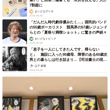
7割超に
まいどなデータ
2026.08.08
「だんだん時代劇俳優みたく…」国民的バンド
の55歳ボーカリスト 競馬界の57歳レジェンド
らとの「夏祭り満喫ショット」に驚きの声続々
まいどなトピック
2026.08.08
「息子を一人にしてきたんです、帰らない
と」 施設に入った90歳母、障害のある60歳次
男との暮らしは行き詰まり…【司法書士の現場
から】
山下 静香
2026.08.08