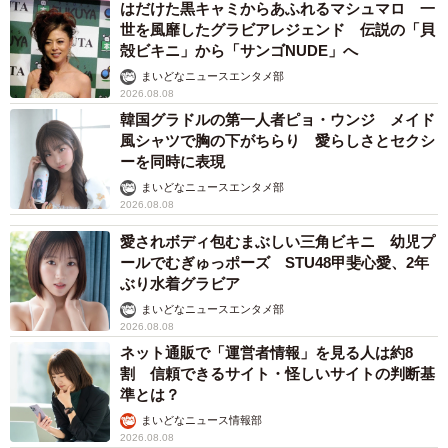
はだけた黒キャミからあふれるマシュマロ 一
世を風靡したグラビアレジェンド 伝説の「貝
殻ビキニ」から「サンゴNUDE」へ
まいどなニュースエンタメ部
2026.08.08
韓国グラドルの第一人者ピョ・ウンジ メイド
風シャツで胸の下がちらり 愛らしさとセクシ
ーを同時に表現
まいどなニュースエンタメ部
2026.08.08
愛されボディ包むまぶしい三角ビキニ 幼児プ
ールでむぎゅっポーズ STU48甲斐心愛、2年
ぶり水着グラビア
まいどなニュースエンタメ部
2026.08.08
ネット通販で「運営者情報」を見る人は約8
割 信頼できるサイト・怪しいサイトの判断基
準とは？
まいどなニュース情報部
2026.08.08