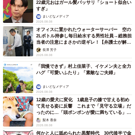
22歳元おはガール髪バッサリ「ショート似合い
すぎ」
まいどなメディア
2026.08.08
オフィスに置かれたウォーターサーバー 空の
2Lボトル持参し毎日給水する男性社員→総務担
当者の注意にまさかの逆ギレ！【弁護士が解
説】
長澤 芳子
2026.08.08
「我慢できず」村上佳菜子、イケメン夫と全力
ハグ「可愛いふたり」「素敵なご夫婦」
まいどなメディア
2026.08.08
12歳の愛犬に変化 1歳息子の膝で甘える初め
て見せる姿に反響 これまで「見守る立場」だ
ったのに…「頭ポンポンが愛に満ちている」
「尊…」
梨木 香奈
2026.08.08
何かと人に舐められた黒髪時代 30代後半で金