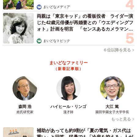
まいどなメディア
両親は「東京キッド」の看板役者 ライダー演
じた42歳元俳優が再婚妻との「ウエディングフ
ォト」計画を明言 「センスあるカメラマン求
む」
まいどなトピック
６位以降を見る
まいどなファミリー
（新着記事順）
森岡 浩
ハイヒール・リンゴ
大江 篤
姓氏研究家
漫才師
園田学園女子大学学長
もっと見る
補助があっても約9割が「夏の電気・ガス代は
重い」と回答…猛暑でも「冷房を控える」人が