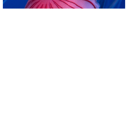
「ちょっとババロアみたい」パートナーの誕生日に手作りトー
トバッグ 完成まで1年 淡い藍染めに漂うクラゲ よく見る
と…「センスすごい」
山岡 もと子
2026.08.07
【漫画】大学生息子の「頼れる彼氏」っぷりを
見て母は絶句 「起きなよ、遅刻するよ」っ
て…あなた毎朝私が起こしてますけど？笑
松波 穂乃圭
2026.08.07
【お盆の帰省】既婚女性の半数以上が「日常よ
り疲れる」 気遣いや準備で深まる夫婦の温度
感ギャップ鮮明に
まいどなニュース情報部