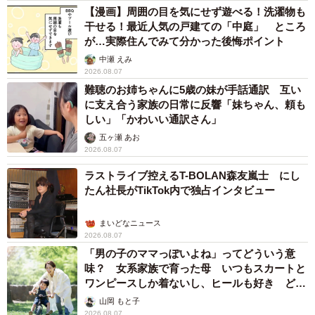
【漫画】周囲の目を気にせず遊べる！洗濯物も
干せる！最近人気の戸建ての「中庭」 ところ
が…実際住んでみて分かった後悔ポイント
中瀬 えみ
2026.08.07
難聴のお姉ちゃんに5歳の妹が手話通訳 互い
に支え合う家族の日常に反響「妹ちゃん、頼も
しい」「かわいい通訳さん」
五ヶ瀬 あお
2026.08.07
ラストライブ控えるT-BOLAN森友嵐士 にし
たん社長がTikTok内で独占インタビュー
まいどなニュース
2026.08.07
「男の子のママっぽいよね」ってどういう意
味？ 女系家族で育った母 いつもスカートと
ワンピースしか着ないし、ヒールも好き どの
へんが…
山岡 もと子
2026.08.07