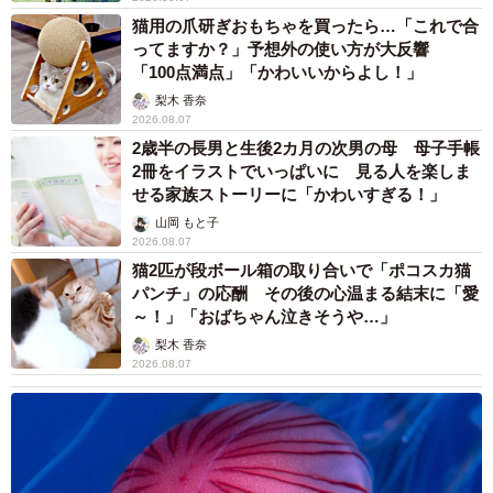
猫用の爪研ぎおもちゃを買ったら…「これで合
ってますか？」予想外の使い方が大反響
「100点満点」「かわいいからよし！」
梨木 香奈
2026.08.07
2歳半の長男と生後2カ月の次男の母 母子手帳
2冊をイラストでいっぱいに 見る人を楽しま
せる家族ストーリーに「かわいすぎる！」
山岡 もと子
2026.08.07
猫2匹が段ボール箱の取り合いで「ポコスカ猫
パンチ」の応酬 その後の心温まる結末に「愛
～！」「おばちゃん泣きそうや…」
梨木 香奈
2026.08.07