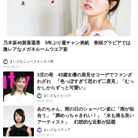
乃木坂46賀喜遥香 5年ぶり週チャン表紙 巻頭グラビアでは
激レアなメガネルームウエア姿
まいどなニュースエンタメ部
2026.08.07
3児の母 43歳女優の肩見せコーデでファンざ
わざわ 「色っぽすぎて思わず二度見」「むっ
かしからずっと可愛い」
まいどなトピック
2026.08.07
あのちゃん、雨の日のショーパン姿に「雨が似
合う」「脚めっちゃきれい！」「水も滴る良い
アーティスト」 幻想的な近影が話題
まいどなメディア
2026.08.07