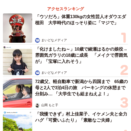
アクセスランキング
「ウソだろ」体重130kgの女性芸人オダウエダ
植田 大学時代のほっそり姿に「マジで」
まいどなメディア
「化けましたね～」10歳で綾瀬はるかの娘役→
雰囲気ガラリの18歳に成長 「メイクで雰囲気
が」「宝塚に入れそう」
まいどなメディア
72歳父、軽自動車で新潟から四国まで 65歳の
母と2人で3泊4日の旅 パーキングの休憩まで
分刻み… 「大学生でも組まねえよ！」
山岡 もと子
「我慢できず」村上佳菜子、イケメン夫と全力
ハグ「可愛いふたり」「素敵なご夫婦」