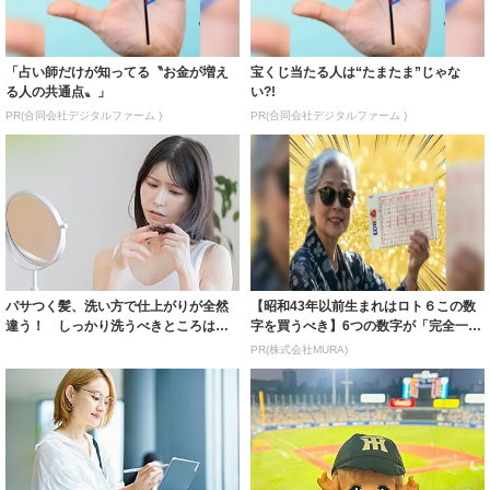
「占い師だけが知ってる〝お金が増え
宝くじ当たる人は“たまたま”じゃな
る人の共通点〟」
い?!
PR(合同会社デジタルファーム )
PR(合同会社デジタルファーム )
パサつく髪、洗い方で仕上がりが全然
【昭和43年以前生まれはロト６この数
違う！ しっかり洗うべきところは？
字を買うべき】6つの数字が「完全一
ドライヤーは...
致」する方...
PR(株式会社MURA)