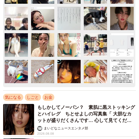
気になる
しごと
お金
もしかしてノーパン？ 素肌に黒ストッキング
とハイレグ ちとせよしの写真集「 大胆なカ
ットが盛りだくさんです… 心して見てくださ
い」
まいどなニュースエンタメ部
2026.08.08