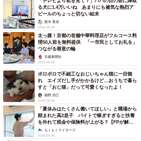
「テレビより私を見て？」パパの目の前に陣取
る犬に1.4万いいね あまりにも健気な熱烈ア
ピールのちょっと切ない結末
梨木 香奈
2026.08.08
太っ腹！京都の老舗中華料理店がフルコース料
理50人前を無料提供 「一市民としてお礼を」
つながる善意の輪
京都新聞社
2026.08.08
ボロボロで不細工なおじいちゃん猫に一目惚
れ エイズだし手がかかるけど…おうちで暮ら
すと「おじ猫」だって可愛くなったよ！
鶴野 浩己
2026.08.08
「夏休みはたくさん働いてほしい」と職場から
頼まれた高2息子 バイトで稼ぎすぎると扶養
を外れて税金や保険料が上がる？【FPが解
説】
もくもくライターズ
2026.08.08