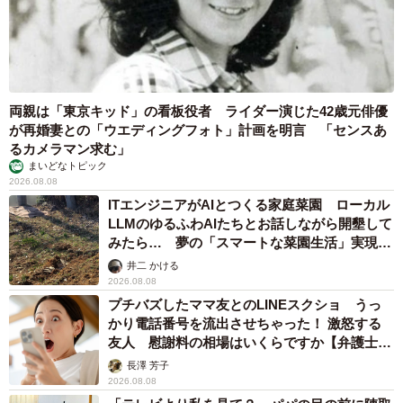
両親は「東京キッド」の看板役者 ライダー演じた42歳元俳優
が再婚妻との「ウエディングフォト」計画を明言 「センスあ
るカメラマン求む」
まいどなトピック
2026.08.08
ITエンジニアがAIとつくる家庭菜園 ローカル
LLMのゆるふわAIたちとお話しながら開墾して
みたら… 夢の「スマートな菜園生活」実現な
るか
井二 かける
2026.08.08
プチバズしたママ友とのLINEスクショ うっ
かり電話番号を流出させちゃった！ 激怒する
友人 慰謝料の相場はいくらですか【弁護士が
解説】
長澤 芳子
2026.08.08