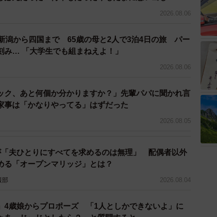
な行動に走りがちです。しかし、その行動が客観的に見
2026.08.06
なくありません。
新潟から四国まで 65歳の母と2人で3泊4日の旅 パー
手を染め、結果的に自分が法的制裁を受けるということ
刻み… 「大学生でも組まねえよ！」
っかり理解しておきましょう。
2026.08.06
ック、あと何個か分かりますか？」先輩パパに聞かれ言
囲に広めたり、SNSで拡散したりする行為は、名誉毀損
家事は「かなりやってる」はずだった
す。たとえ事実であっても、不必要に第三者に伝えるこ
2026.08.05
は法律で禁止されています。
が「夫ひとりにすべてを求めるのは無理」 配偶者以外
される可能性もあり、自分の怒りを晴らそうとした行為
める「オープンマリッジ」とは？
あることを忘れてはいけません。
報部
2026.08.04
」4歳娘からプロポーズ 「1人としかできないよ」に