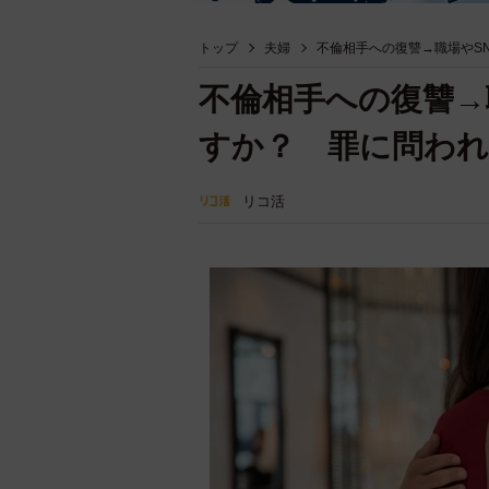
トップ
夫婦
不倫相手への復讐→職場やS
不倫相手への復讐→
すか？ 罪に問われ
リコ活