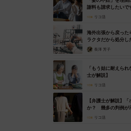
「妻の不妊」を理由
す。
謝料も請求したいで
リコ活
婚姻期間や不倫期間の長さ、子ども
や請求手続きに影響します。証拠集
海外出張から戻った
に進めることで、自分の権利を正当
ラクタだから処分し
説】
また、配偶者だけでなく不倫相手に
長澤 芳子
とで制裁効果を高めることができま
「もう姑に耐えられ
◆相手の配偶者・職場に通報するリ
士が解説】
リコ活
不倫の事実を相手の配偶者や職場に
れるかもしれません。特に社内不倫
【弁護士が解説】「
得ます。
か？ 幾多の判例が
リコ活
しかし、その一方で法律問題に発展
題を職場にばらすことによる法的リ