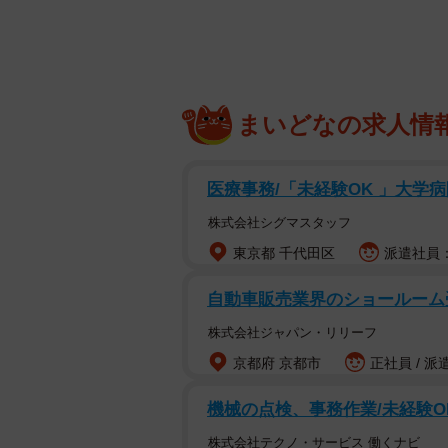
パートナーの不倫の事実を知ってし
す。しかし、後々の人生を左右しか
な判断を下すためには現状を客観的
◆感情的にならず冷静に行動する
まいどなの求人情
一時の怒りに任せて相手を攻撃する
医療事務/「未経験OK 」大学病
るリスクを招きかねません。まずは
株式会社シグマスタッフ
認することが大切です。冷静さを保
くなります。
東京都 千代田区
派遣社員：
自動車販売業界のショールーム
◆離婚を視野に入れるかどうか判断
株式会社ジャパン・リリーフ
不倫が発覚した際に、即座に離婚を
京都府 京都市
正社員 / 派
人の気持ちや家庭の状況、子どもの
機械の点検、事務作業/未経験O
あります。安易に結論を急がず、パ
することが大切です。
株式会社テクノ・サービス 働くナビ