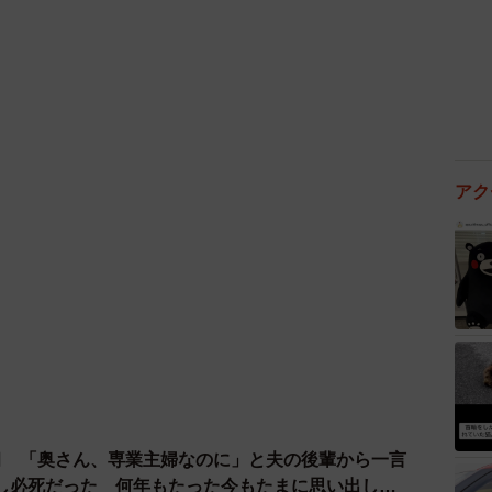
な通報は慎重に検討すべきでしょう。
い
を公開し、暴露を図る行為は非常にリスクが高い復讐方法
題につながる場合があり、思わぬ形で訴訟に発展するこ
アク
一度投稿された情報は完全に削除することが困難です。ネ
なるため、取り返しのつかない結果を招かないよう細心
動は避け、冷静な対応を心がけましょう。
讐の落とし穴
で自分自身を法的リスクに巻き込む恐れがあります。
臼 「奥さん、専業主婦なのに」と夫の後輩から一言
たい」という思いが湧き上がり、冷静さを失って「正義
し必死だった 何年もたった今もたまに思い出し…