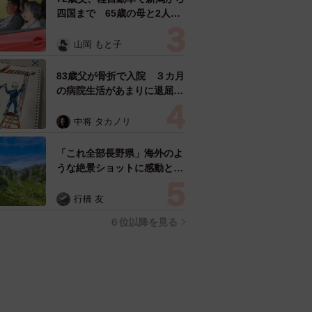
四国まで 65歳の母と2人で
3泊4日の旅 パーキングの休
憩まで分刻み… 「大学生で
山岡 もと子
も組まねえよ！」
83歳父が骨折で入院 ３カ月
の病院生活があまりに退屈で
「画用紙と色鉛筆持ってこ
い！」→スケッチブックを見
中将 タカノリ
た家族が仰天「これ、売れま
すよ…」
「これ全部長野県」海外のよ
うな絶景ショットに感動と反
響「離れてからいいところだ
ったんだって気づいた」
行橋 友
６位以降を見る