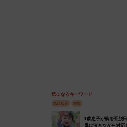
される事態も考えられるため、安易
◆SNSやネットへの暴露は危険が高
SNSで不倫相手の実名や写真など
です。たとえ事実であっても法的問
とも考えられます。
近年ではSNSでの拡散力が強く、
ット上の情報拡散は収拾がつかなく
の注意が必要です。感情に任せた行
気になるキーワード
犯罪リスクに要注意！不倫の復
気になる
夫婦
感情に任せた報復行為は、思わぬ形
1歳息子が腕を亜脱
強い怒りや絶望感から「仕返しをし
母は泣きながら対応