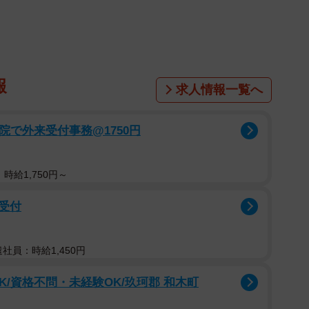
まったとき、人はどうしても感情に振り回されがちで
ねない重大な局面だからこそ、将来の自分にとって最適
に見ることが重要です。
報
求人情報一覧へ
ような行動に出てしまうと、法的な問題や逆に訴えられ
院で外来受付事務@1750円
時間をおいて心を落ち着かせ、事実関係をしっかりと確
つことで自分の立場を守り、落ち着いた対応を取りやす
時給1,750円～
受付
する
選ぶ方もいれば、関係修復を望む方もいます。これは2
遣社員：時給1,450円
有無など多くの要素を総合的に考えた上で決める必要が
K/資格不問・未経験OK/玖珂郡 和木町
ートナーや専門家とも対話を重ねながら最良の道を模索