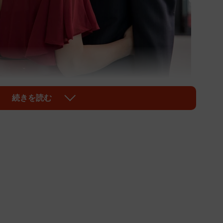
続きを読む
1/2
たら(buritora/stock.adobe.com)
強い感情が沸き上がり、復讐したいという思いに駆られ
情にまかせて無茶な行動をとってしまうと、自分自身が
伴います。本記事では、正当な対処法や法的手続きにつ
ためのポイントを紹介します。
つのポイント