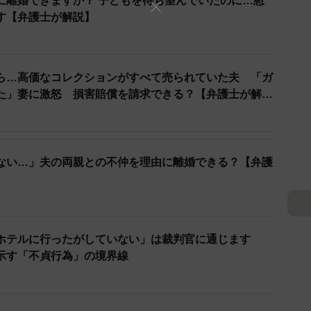
に離婚できますか？ 子どもを待ち望んでいたのに…慰
す【弁護士が解説】
の有無、家庭への影響度など、様々な要因が金額の相場
めの方法やポイントをあらかじめ弁護士に相談し、慎重
ら…高価なコレクションがすべて売られていた夫 「ガ
に主張しやすくなるでしょう。
た」妻に激怒 損害賠償を請求できる？【弁護士が解
対しても慰謝料請求が可能なため、両方から請求するこ
す。
ない…」夫の両親との不仲を理由に離婚できる？【弁護
スク
通報する手段は、相手に大きな社会的ダメージを与えら
の場合、会社への報告が相手に制裁を与える手段となり
ホテルに行ったがしていない」は裁判官に通じます
示す「不貞行為」の境界線
し、逆に自分が訴えられるリスクも存在します。不倫問
スクは高く、結果として慰謝料の減額や逆慰謝料を請求