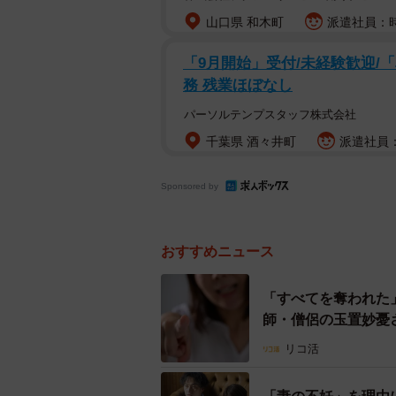
山口県 和木町
派遣社員：時
◆証拠を確保しておく
「9月開始」受付/未経験歓迎/
務 残業ほぼなし
不倫の慰謝料請求や離婚裁判などを
ルやSNSのやり取り、写真や動画
パーソルテンプスタッフ株式会社
きた際の交渉で大きく役立つでしょ
千葉県 酒々井町
派遣社員：
実な証拠を集めることが重要です。
Sponsored by
不倫相手や配偶者に対する復讐
法律の範囲内であれば、正当な手段
おすすめニュース
能性があります。ご自身が納得でき
いて理解する必要があります。
「すべてを奪われた
師・僧侶の玉置妙憂
◆不倫の慰謝料請求で合法的に責任
リコ活
不倫によって精神的苦痛を受けた場