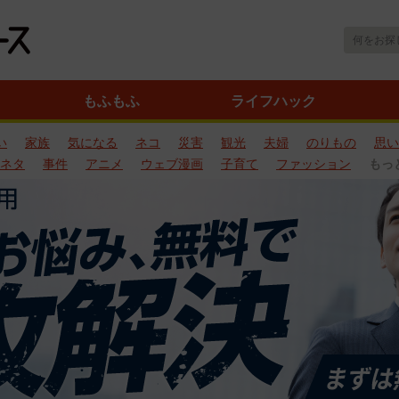
もふもふ
ライフハック
い
家族
気になる
ネコ
災害
観光
夫婦
のりもの
思い
ネタ
事件
アニメ
ウェブ漫画
子育て
ファッション
もっ