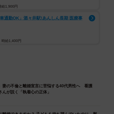
給1,900円
「車通勤OK」酒々井駅!あんしん長期 医療事
有利に進めるには、不倫の証拠が必須となります。メー
などの物的証拠を確保しておくことで、後にトラブルが起
う。探偵事務所など専門家の協力も検討し、客観的・確
時給1,400円
手段と注意点
によって不倫相手や配偶者に対して責任を追及できる可
る形で責任を追及するためには、法的根拠や手続きにつ
」妻の不倫と離婚宣言に苦悩する40代男性へ 看護
さんが説く「執着心の正体」
を問う
合、慰謝料を請求することが法律上可能とされていま