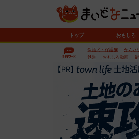
ニ
トップ
おもしろ
ュ
ー
保護犬・保護猫
かんさ
ス
一
鉄道
おもしろ動画
街
覧