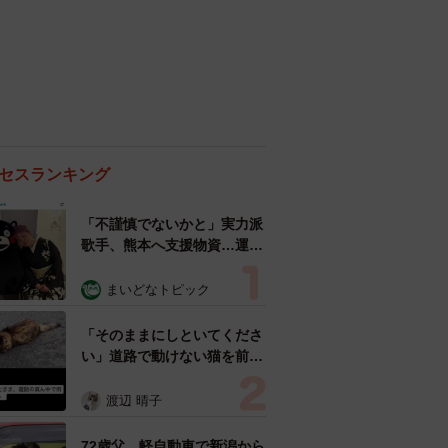
セスランキング
「不謹慎でないかと」実力派
歌手、熊本へ支援物資…運搬
トラックの車体デザインにた
めらい 「痛いほど伝わる」
まいどなトピック
「行動され立派」
「そのままにしといてくださ
い」道路で動けない猫を前に
返された一言… 懸命に生き
ようとした4日間 「命の重
渡辺 晴子
さはみんな同じ」保護団体代
表の訴え
72歳父、軽自動車で新潟から