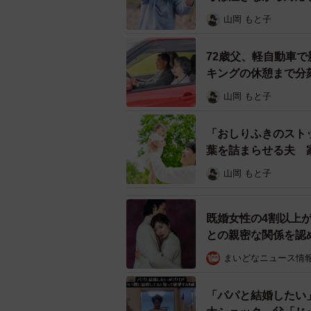
を貫いている」という思いから過激
山岡 もと子
れば法律違反と判断されることも少
72歳父、軽自動車で
不倫相手への復讐心から違法行為に
キングの休憩まで分
にならないよう、以下のリスクをし
山岡 もと子
◆名誉毀損・侮辱罪
「おしりふきのスト
不倫の事実を職場や友人関係など周
葉を詰まらせる夫 
や侮辱罪に該当する可能性がありま
山岡 もと子
とで相手の社会的評価を下げる行為
既婚女性の4割以上
罰金刑や場合によっては懲役刑に処
との親密な関係を認
が、逆に大きな代償を招く危険性が
まいどなニュース情
◆脅迫罪・恐喝罪
「パパと結婚したい