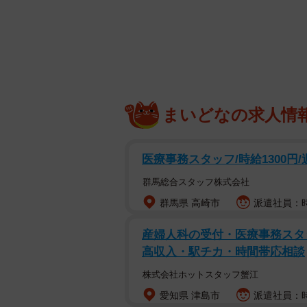
大阪万博と近鉄
まいどなの求人情
医療事務スタッフ/時給1300円
群馬総合スタッフ株式会社
万博と伊勢志摩を
群馬県 高崎市
派遣社員：時
時代は1970年の大阪万博に遡ります
産婦人科の受付・医療事務スタ
波）が開業し、大阪市営地下鉄（現Os
高収入・駅チカ・時間帯応相談
ました。
株式会社ホットスタッフ蟹江
愛知県 津島市
派遣社員：時
万博の開催に先立ち、近鉄では196