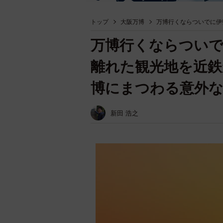
トップ
大阪万博
万博行くならついでに伊勢
万博行くならついで
離れた観光地を近鉄
博にまつわる意外
新田 浩之