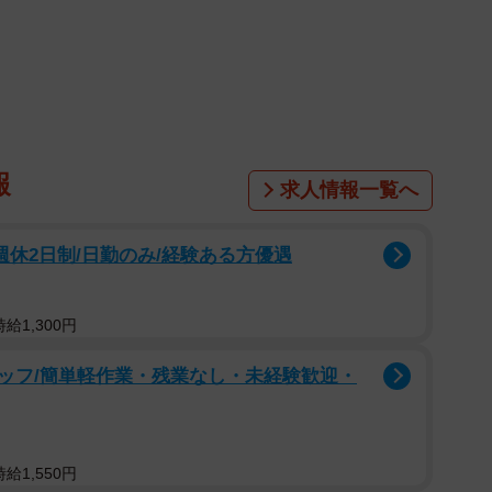
報
求人情報一覧へ
/週休2日制/日勤のみ/経験ある方優遇
2/4
結び付けている（近鉄ホームページから）
給1,300円
。近鉄では1970年3月に難波線（大阪上本町～大阪難
ッフ/簡単軽作業・残業なし・未経験歓迎・
aka Metro）堺筋線経由で、大阪万博への足を確保し
給1,550円
7年に「伊勢志摩総合開発計画」を策定。これは伊勢志摩