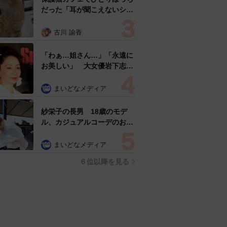
だった「耳が聞こえないシニ
ア猫」と運命の出会い→重度
のペットロスで適応障害だっ
古川 諭香
た女性の人生が一変
「わぁ…姐さん…」「永遠に
お美しい」 大女優岩下志麻
さん、写真家のインスタに登
場
まいどなメディア
紗栄子の長男 18歳のモデ
ル、カジュアルコーデのおし
ゃれ近影が「両親のいいとこ
取りの美しいお顔立ち」 9
まいどなメディア
歳に渡英し全寮制カレッジで
６位以降を見る
学ぶ