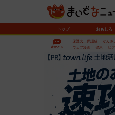
ニ
トップ
おもしろ
ュ
ー
保護犬・保護猫
かんさ
ス
一
ウェブ漫画
健康
ビフ
覧