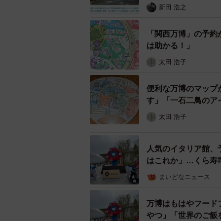
新田 浩之
「関西万博」の予約
は助かる！」
太田 浩子
便利な万博のマップ
す」「一石二鳥のア
太田 浩子
人気のイタリア館、
はこれか」…くら寿
まいどなニュース
万博はもはやフード
やつ」「世界のご飯