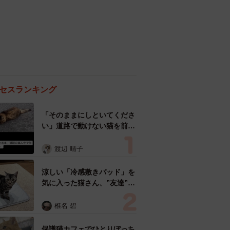
セスランキング
「そのままにしといてくださ
い」道路で動けない猫を前に
返された一言… 懸命に生き
ようとした4日間 「命の重
渡辺 晴子
さはみんな同じ」保護団体代
表の訴え
涼しい「冷感敷きパッド」を
気に入った猫さん、”友達”を
ヨイショヨイショとご招待、
毛づくろいでおもてなし
椎名 碧
保護猫カフェでひとりぼっち