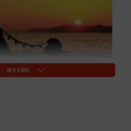
続きを読む
1/4
岩(sun0922/stock.adobe.com)
も足を運びませんか？」をキャッチフレーズに、「伊勢
ています。しかし、大阪・関西万博が開催されている夢
30kmも離れています。「万博と伊勢志摩を結び付ける
もしれません。ところが実は、万博と伊勢志摩には意外