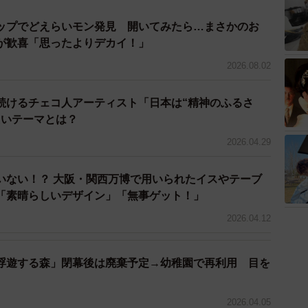
ップでどえらいモン発見 開いてみたら…まさかのお
が歓喜「思ったよりデカイ！」
2026.08.02
続けるチェコ人アーティスト「日本は“精神のふるさ
たいテーマとは？
2026.04.29
いない！？ 大阪・関西万博で用いられたイスやテーブ
「素晴らしいデザイン」「無事ゲット！」
2026.04.12
浮遊する森」閉幕後は廃棄予定→幼稚園で再利用 目を
4/4
2021年引退した12200系
2026.04.05