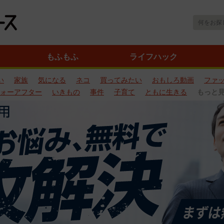
もふもふ
ライフハック
い
家族
気になる
ネコ
買ってみたい
おもしろ動画
ファ
ォーアフター
いきもの
事件
子育て
ともに生きる
もっと