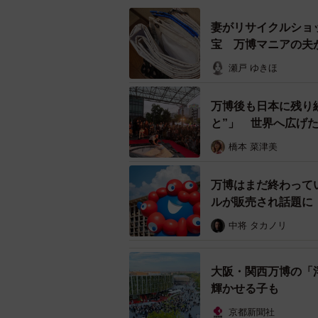
妻がリサイクルショ
宝 万博マニアの夫
瀬戸 ゆきほ
万博後も日本に残り
と”」 世界へ広げ
橋本 菜津美
万博はまだ終わって
ルが販売され話題に
中将 タカノリ
大阪・関西万博の「
輝かせる子も
京都新聞社