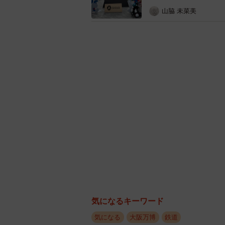
賢島駅にて。志摩線は1944年に三重交通志摩線
山脇 未菜美
志摩線も鳥羽線開業に合わせ、改良工
までの特急列車の運行が始まりまし
もちろん、路線だけでなく、伊勢志
施設を建設しました。
中でも1969年に完成した志摩観光
館・新館・新本館を合わせて客室20
した。
万博前年に登場した洋式トイレ
気になるキーワード
気になる
大阪万博
鉄道