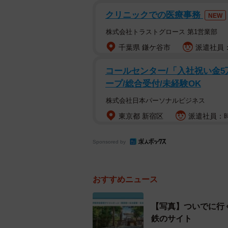
を「万国博第二会場」に見立て、万
クリニックでの医療事務
NEW
で肝になったのが、鳥羽線（宇治山
株式会社トラストグロース 第1営業部
た。
千葉県 鎌ケ谷市
派遣社員：時
当時、近鉄は宇治山田駅が終点。鳥
コールセンター/「入社祝い金5
1944年に三重交通志摩線になり、1
ープ/総合受付/未経験OK
ーブが連続し、とても大型車が入れ
株式会社日本パーソナルビジネス
東京都 新宿区
派遣社員：時給
鳥羽線は1969年に宇治山田～五十鈴
鳥羽線全通となりました。
Sponsored by
一方、志摩線は駅や線路の改良を進め
が連続していたこともあり、鳥羽港の
おすすめニュース
わたって移設しました。
【写真】ついでに行
鉄のサイト