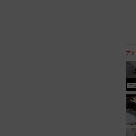
になり、三重電気鉄道（1964年〜1965年）を経て、1965年に近鉄
の路線になった。
事を遂行。1970年3月、大阪、京都、名古屋から賢島
た。
摩の観光開発にも着手。ゴルフ場や博物館など、様々な
アク
ホテルの新本館は、地下1階・地上6階立てとなり、本
0室・宿泊定員400人を誇る国内屈指のホテルとなりま
付きの特急列車