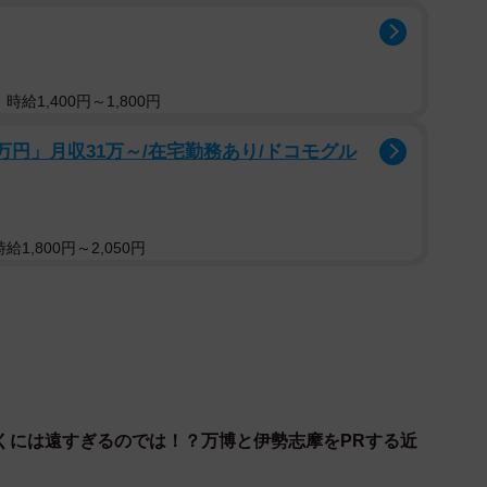
博の訪問客を伊勢志摩に誘引する計画でした。この計画
田～鳥羽）の建設と志摩線（鳥羽～賢島）の改良でし
給1,400円～1,800円
羽へは、国鉄が乗り入れていました。また、志摩線は
万円」月収31万～/在宅勤務あり/ドコモグル
965年に近鉄志摩線になりました。改良前の志摩線はSカ
るような環境ではなかったのです。
1,800円～2,050円
川間が開業。翌1970年に五十鈴川～鳥羽間が開業し、
ました。特に鳥羽～中之郷間は、半径100mのカーブ
海面を埋め立てることに。その上で、線路を約1kmに
くには遠すぎるのでは！？万博と伊勢志摩をPRする近