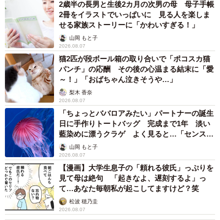
2歳半の長男と生後2カ月の次男の母 母子手帳
2冊をイラストでいっぱいに 見る人を楽しま
せる家族ストーリーに「かわいすぎる！」
山岡 もと子
2026.08.07
猫2匹が段ボール箱の取り合いで「ポコスカ猫
パンチ」の応酬 その後の心温まる結末に「愛
～！」「おばちゃん泣きそうや…」
梨木 香奈
2026.08.07
「ちょっとババロアみたい」パートナーの誕生
日に手作りトートバッグ 完成まで1年 淡い
藍染めに漂うクラゲ よく見ると…「センスす
ごい」
山岡 もと子
2026.08.07
【漫画】大学生息子の「頼れる彼氏」っぷりを
見て母は絶句 「起きなよ、遅刻するよ」っ
て…あなた毎朝私が起こしてますけど？笑
松波 穂乃圭
2026.08.07