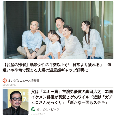
【お盆の帰省】既婚女性の半数以上が「日常より疲れる」 気
遣いや準備で深まる夫婦の温度感ギャップ鮮明に
まいどなニュース情報部
2026.08.07
父は「エミー賞」主演男優賞の真田広之 31歳
イケメン俳優が長髪ヒゲのワイルド近影「ガチ
ヒロさんそっくり」「新たな一面もステキ」
まいどなトピック
2026.08.07