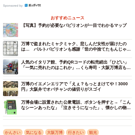
くちゃん装飾（メルカリ対策）入り
Sponsored by
おすすめニュース
セブンイレブンのネットプリント
【写真】予約が必要なパビリオンが一目でわかるマップ
予約番号22229447
2025/05/29迄
万博で盗まれたミャクミャク、悲しんだ女性が届けたの
は… バルトパビリオンも感謝「世の中捨てたもんじゃな
い」「これ見た人、ラッキーかも」
リプにPDF等
pic.twitter.com/ulgDKSUSG7
人気のイタリア館、予約QRコードの転売続出「ひどい」
「一気に売れたのはこれか」…くら寿司・大阪万博店も注
— つじ@万博4/8回目 (@t_tsuji)
May 22, 2025
意喚起
そんななか、５月２２日にうちわ用データが公開されま
万博のイエメンエリアで「えぇ？もっとまけてや！3000
円」大阪弁でオバチャンの値切りがスゴイ
した。今回もPDFデータとネットプリントの両方が用意さ
れています（裏面用に世界地図データもあります）。
万博会場に設置された公衆電話、ボタンを押すと→「こん
なシーンあったな」「泣きそうになった」、懐かしの物語
に反響
うちわ別面①
・世界地図 カラー版（子供の習い事図鑑＆すぺたんドリ
ル（
https://t.co/9fBtWVDnzS
）より）
かんさい
気になる
大阪万博
行きたい
観光