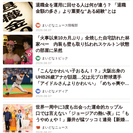
退職金を運用に回せる人は何が違う？ 「退職
金額の多さ」より重要な“ある経験”とは
まいどなニュース情報部
2026.08.07
「火事以来10カ月ぶり」全焼した自宅訪れた林
家ぺー 内装も壁も取り払われスケルトン状態
の部屋に呆然
まいどなトピック
2026.08.07
「こんなかわいい子おるん！？」大阪出身の
UHB26歳アナが話題…父は元プロ野球選手
「アイドルさんよりかわいい」「めちゃ爽や
か」
まいどなメディア
2026.08.07
世界一周中に3度も出会った運命的カップル
口では言えない「ジョージアの熱い夜」に「も
うやめぇや！」藤井が猛ツッコミ連発【新婚さ
ん】
まいどなニュース
2026.08.07