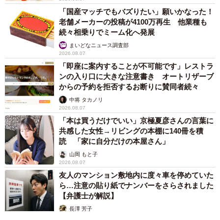
「国産マッチでもバズりたい」願いかなった！
老舗メーカーの投稿が4100万再生 他業種も
続々相乗りでミーム化へ発展
まいどなニュース調査部
2026.08.07
「即座に案内することが不可能です」レストラ
ンの入り口に大きな注意書き オートリザーブ
からの予約を拒否するお断りに賛同者続々
中将 タカノリ
2026.08.07
「本は買うだけでいい」京極夏彦さんの言葉に
共感した女性→リビングの本棚に140冊を積
読 「家に自分だけの本屋さん」
山岡 もと子
2026.08.07
友人のマンション敷地内に度々車を停めていた
ら…注意の貼り紙でナンバーをさらされました
【弁護士が解説】
長澤 芳子
2026.08.07