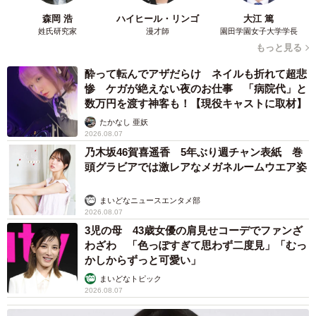
森岡 浩
ハイヒール・リンゴ
大江 篤
姓氏研究家
漫才師
園田学園女子大学学長
もっと見る
酔って転んでアザだらけ ネイルも折れて超悲
惨 ケガが絶えない夜のお仕事 「病院代」と
数万円を渡す神客も！【現役キャストに取材】
たかなし 亜妖
2026.08.07
乃木坂46賀喜遥香 5年ぶり週チャン表紙 巻
頭グラビアでは激レアなメガネルームウエア姿
まいどなニュースエンタメ部
2026.08.07
3児の母 43歳女優の肩見せコーデでファンざ
わざわ 「色っぽすぎて思わず二度見」「むっ
かしからずっと可愛い」
まいどなトピック
2026.08.07