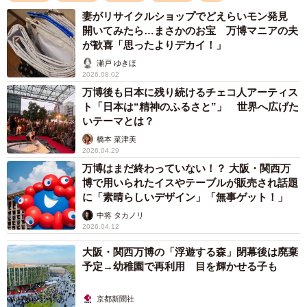
妻がリサイクルショップでどえらいモン発見
開いてみたら…まさかのお宝 万博マニアの夫
セブンイレブンのネットプリント
が歓喜「思ったよりデカイ！」
予約番号80853316
瀬戸 ゆきほ
2025/05/29迄
2026.08.02
万博後も日本に残り続けるチェコ人アーティス
ト「日本は“精神のふるさと”」 世界へ広げた
Googledriveのpdfリンク
https://t.co/NuE6CTN28o
いテーマとは？
pic.twitter.com/IYk4enB3nm
橋本 菜津美
2026.04.29
— つじ@万博4/8回目 (@t_tsuji)
May 22, 2025
万博はまだ終わっていない！？ 大阪・関西万
博で用いられたイスやテーブルが販売され話題
よく使われているうちわサイズに合わせて作られている
に「素晴らしいデザイン」「無事ゲット！」
ので、「団扇の枠は夏にあちらこちらでもらえる販促用の
中将 タカノリ
物をお風呂につけてたらツルッと自動で剥がれてくれまし
2026.04.12
た」という方法を真似して紙をはがしてマップを貼っても
大阪・関西万博の「浮遊する森」閉幕後は廃棄
いいですし、透けない紙なら上に貼ってしまってもいいか
予定→幼稚園で再利用 目を輝かせる子も
も？ うちわ専用紙にプリントするという方法もありま
京都新聞社
す。