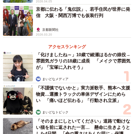
2026.04.05
京都に伝わる「鬼伝説」、若手住民が世界に発
うちわであおぎながら万博会場を歩いている最中に、次
信 大阪・関西万博でも仮装行列
のパビリオンもサッと確認できるという優れたアイデア
に、
京都新聞社
2026.03.20
「ありがとうございます。印刷してうちわに貼り付けまし
た。会場で親に持たせます^ ^裏は白のままにして、スタン
アクセスランキング
「化けましたね～」10歳で綾瀬はるかの娘役→
プを押してこようと思います。」
雰囲気ガラリの18歳に成長 「メイクで雰囲気
「ありがとうございます♪使わせて頂きますm(_ _)m」
が」「宝塚に入れそう」
「一石二鳥のアイデアナイスですね♥」
まいどなメディア
などと、今回も感謝のコメントがたくさん寄せられていま
「不謹慎でないかと」実力派歌手、熊本へ支援
す。
物資…運搬トラックの車体デザインにためら
い 「痛いほど伝わる」「行動され立派」
◾️つじさんのＸ（最新マップはＸでご確認ください）
https://x.com/t_tsuji
まいどなトピック
「そのままにしといてください」道路で動けな
い猫を前に返された一言… 懸命に生きようと
した4日間 「命の重さはみんな同じ」保護団