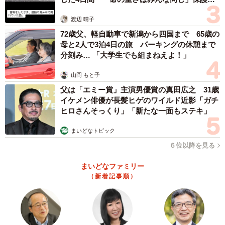
体代表の訴え
渡辺 晴子
72歳父、軽自動車で新潟から四国まで 65歳の
母と2人で3泊4日の旅 パーキングの休憩まで
分刻み… 「大学生でも組まねえよ！」
山岡 もと子
父は「エミー賞」主演男優賞の真田広之 31歳
イケメン俳優が長髪ヒゲのワイルド近影「ガチ
ヒロさんそっくり」「新たな一面もステキ」
まいどなトピック
６位以降を見る
まいどなファミリー
（新着記事順）