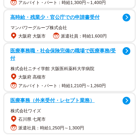
アルバイト・パート：時給1,300円～1,400円
高時給・残業少・官公庁での申請書受付
非公式マップを公開しているのは、現在万博に８回いく
マンパワーグループ株式会社
予定で４回訪問済みの「つじ」（
@t_tsuji
）さんです。
大阪府 大阪市
派遣社員：時給1,600円
「地図作成の経緯は単に『自分や知人が』万博を回りやす
医療事務職・社会保険完備の職場で医療事務/受
いようにと作成したものが公開してみたら多くの人の需要
付
にマッチしただけ」と話します。個人利用なら自由に使用
可能でPDFデータの公開のほか、セブンイレブンのネット
株式会社ニチイ学館 大阪医科薬科大学病院
プリントでも印刷できるようにしており、万博会場でも多
大阪府 高槻市
くの人がつじさんのマップを手に歩いています。（前回の
アルバイト・パート：時給1,210円～1,260円
マップ紹介記事は
こちら
）
医療事務（外来受付・レセプト業務）
yarusou（
@yarusou
）さんの天才的発想と絶妙な配置によ
株式会社ワイズ
るうちわ版万博地図
石川県 七尾市
（待ち時間サイトのQRコードを貼付の発想もこの方！）
派遣社員：時給1,250円～1,300円
あんず 4y+1y(
@anzuoic
)さんにデザインいただいたこみゃ