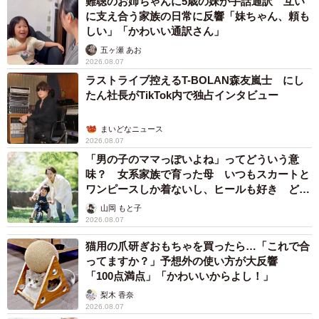
難聴のお姉ちゃんに5歳の妹が手話通訳 互い
に支え合う家族の日常に反響「妹ちゃん、頼も
しい」「かわいい通訳さん」
五ヶ瀬 あお
2026.08.07
ラストライブ控えるT-BOLAN森友嵐士 にし
たん社長がTikTok内で独占インタビュー
まいどなニュース
2026.08.07
「男の子のママっぽいよね」ってどういう意
味？ 女系家族で育った母 いつもスカートと
ワンピースしか着ないし、ヒールも好き どの
へんが…
山岡 もと子
2026.08.07
猫用の爪研ぎおもちゃを買ったら…「これで合
ってますか？」予想外の使い方が大反響
「100点満点」「かわいいからよし！」
梨木 香奈
2026.08.07