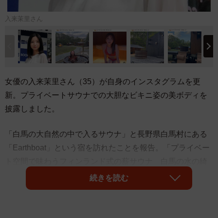
入来茉里さん
女優の入来茉里さん（35）が自身のインスタグラムを更
新。プライベートサウナでの大胆なビキニ姿の美ボディを
披露しました。
「白馬の大自然の中で入るサウナ」と長野県白馬村にある
「Earthboat」という宿を訪れたことを報告。「プライベー
ト空間で味わうフィンランド式の薪サウナ 白馬の水の綺
麗さ 澄んだ空気での外気浴 ペットも宿泊可能だよ」と
続きを読む
大自然の中でゆったりとした時間を満喫した様子でした。
雄大な大自然の景観や、木造で温かみのある宿の様子を紹