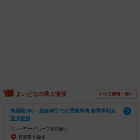
介した動画には、抜群のスタイルに真っ赤なビキニを身に
まとい、笑顔で桶風呂を楽しむ入来さんの姿が写っていま
す。一瞬だけ姿を見せる赤が映える美ボディと、無邪気に
笑う可愛さにファンは悶絶！「笑顔が可愛すぎ」「セクシ
ー茉里ちゃん、良き良き」「赤のビキニ、お宝映像です
ね」「綺麗な景色と綺麗な入来さん」「サウナ美人」「ナ
イススタイルです」などの多くの称賛の声が寄せられまし
た。
まいどなの求人情報
求人情報一覧へ
未経験OK!・総合病院での医療事務 教育体制充
実@姫路
マンパワーグループ株式会社
兵庫県 姫路市