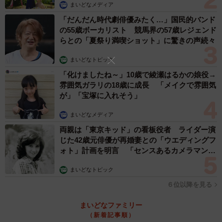
まいどなメディア
「だんだん時代劇俳優みたく…」国民的バンド
の55歳ボーカリスト 競馬界の57歳レジェンド
らとの「夏祭り満喫ショット」に驚きの声続々
まいどなトピック
「化けましたね～」10歳で綾瀬はるかの娘役→
雰囲気ガラリの18歳に成長 「メイクで雰囲気
が」「宝塚に入れそう」
まいどなメディア
両親は「東京キッド」の看板役者 ライダー演
じた42歳元俳優が再婚妻との「ウエディングフ
ォト」計画を明言 「センスあるカメラマン求
む」
まいどなトピック
６位以降を見る
まいどなファミリー
（新着記事順）