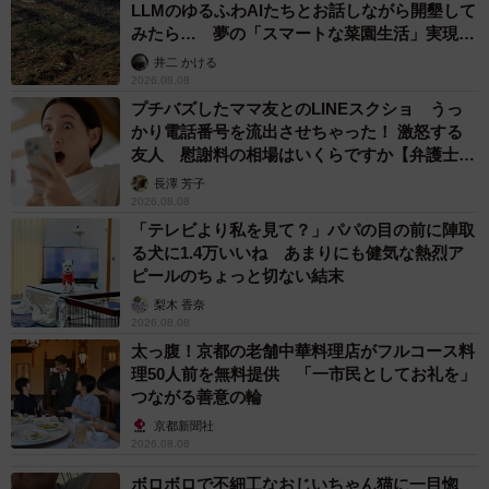
LLMのゆるふわAIたちとお話しながら開墾して
みたら… 夢の「スマートな菜園生活」実現な
るか
井二 かける
2026.08.08
プチバズしたママ友とのLINEスクショ うっ
かり電話番号を流出させちゃった！ 激怒する
友人 慰謝料の相場はいくらですか【弁護士が
解説】
長澤 芳子
2026.08.08
「テレビより私を見て？」パパの目の前に陣取
る犬に1.4万いいね あまりにも健気な熱烈ア
ピールのちょっと切ない結末
梨木 香奈
2026.08.08
太っ腹！京都の老舗中華料理店がフルコース料
理50人前を無料提供 「一市民としてお礼を」
つながる善意の輪
京都新聞社
2026.08.08
ボロボロで不細工なおじいちゃん猫に一目惚