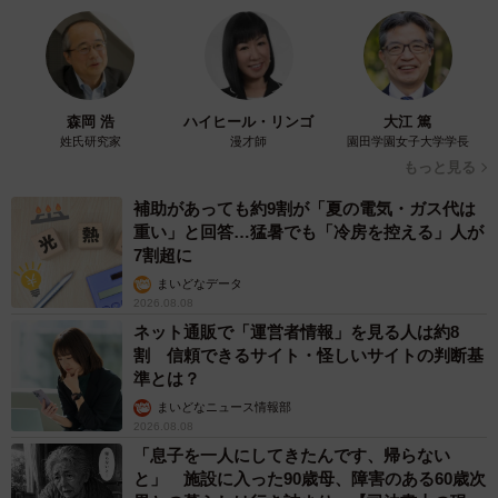
森岡 浩
ハイヒール・リンゴ
大江 篤
姓氏研究家
漫才師
園田学園女子大学学長
もっと見る
補助があっても約9割が「夏の電気・ガス代は
重い」と回答…猛暑でも「冷房を控える」人が
7割超に
まいどなデータ
2026.08.08
ネット通販で「運営者情報」を見る人は約8
割 信頼できるサイト・怪しいサイトの判断基
準とは？
まいどなニュース情報部
2026.08.08
「息子を一人にしてきたんです、帰らない
と」 施設に入った90歳母、障害のある60歳次