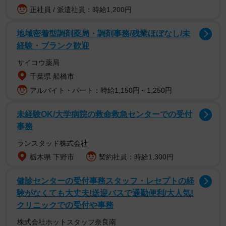
正社員 / 派遣社員：時給1,200円
地域密着型調剤薬局・調剤事務/残業ほぼなし/未
経験・ブランク歓迎
入来さんはこの前日にも、プライベートサウナの様子を複
数枚の写真や動画で紹介。赤ビキニ姿で髪を片方の肩に流
サイコウ薬局
し、少し前かがみになってこちらに視線を向ける大胆なセ
千葉県 船橋市
クシーショットも披露されており、「めっちゃセクシー」
アルバイト・パート：時給1,150円～1,250円
「思わず声が出ました」「1枚目の写真でメロメロです…」
未経験OK/大学病院の救命救急センターでの受付
などの声が寄せられています。
事務
ランスタッド株式会社
栃木県 下野市
契約社員：時給1,300円
健診センターの受付事務スタッフ・レセプトの経
験がなくても大丈夫!送迎バスで通勤便利/大人気!
クリニックでの受付や事務
株式会社ホットスタッフ奈良南