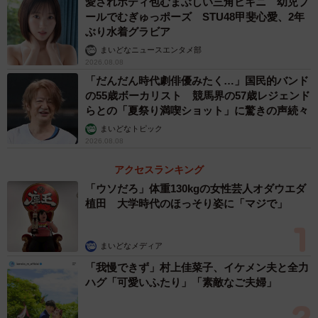
愛されボディ包むまぶしい三角ビキニ 幼児プ
ールでむぎゅっポーズ STU48甲斐心愛、2年
ぶり水着グラビア
まいどなニュースエンタメ部
2026.08.08
「だんだん時代劇俳優みたく…」国民的バンド
の55歳ボーカリスト 競馬界の57歳レジェンド
らとの「夏祭り満喫ショット」に驚きの声続々
まいどなトピック
2026.08.08
アクセスランキング
「ウソだろ」体重130kgの女性芸人オダウエダ
植田 大学時代のほっそり姿に「マジで」
まいどなメディア
「我慢できず」村上佳菜子、イケメン夫と全力
ハグ「可愛いふたり」「素敵なご夫婦」