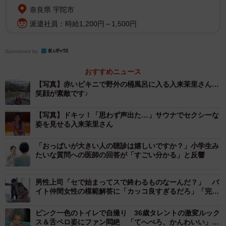
奈良県 宇陀市
派遣社員：時給1,200円～1,500円
Sponsored by
おすすめニュース
【写真】赤いビキニで野外の桶風呂に入る入来茉里さん…
笑顔が素敵です♪
【写真】ドキッ！「思わず声出た…」サウナでセクシーな
姿を見せる入来茉里さん
「おっぱいが大きい人の聴診は嬉しいですか？」小学生み
たいな質問への医師の回答が「すごい分かる」と反響
男性上司「セで始まってスで終わるものなーんだ？」 バ
イト仲間女性の模範解答に「カッコ良すぎるだろ」「完璧
な返し！」
ピンク一色のトイレで自撮り 36歳タレントの激変ルック
ス＆舌ペロ姿にファン悶絶 「てへぺろ、かんわいい」