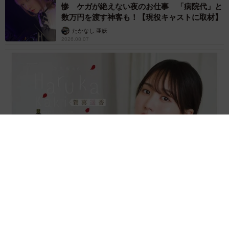
惨 ケガが絶えない夜のお仕事 「病院代」と
数万円を渡す神客も！【現役キャストに取材】
たかなし 亜妖
2026.08.07
乃木坂46賀喜遥香 5年ぶり週チャン表紙 巻頭グラビアでは
激レアなメガネルームウエア姿
まいどなニュースエンタメ部
2026.08.07