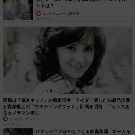
ントは？
まいどなニュース情報部
2026.08.08
両親は「東京キッド」の看板役者 ライダー演じた42歳元俳優
が再婚妻との「ウエディングフォト」計画を明言 「センスあ
るカメラマン求む」
まいどなトピック
2026.08.08
ITエンジニアがAIとつくる家庭菜園 ローカル