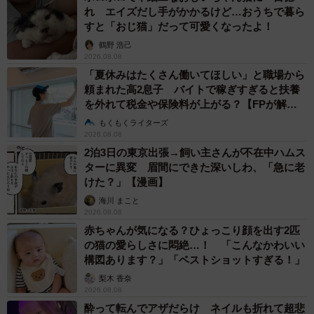
れ エイズだし手がかかるけど…おうちで暮ら
すと「おじ猫」だって可愛くなったよ！
鶴野 浩己
2026.08.08
「夏休みはたくさん働いてほしい」と職場から
頼まれた高2息子 バイトで稼ぎすぎると扶養
を外れて税金や保険料が上がる？【FPが解
説】
もくもくライターズ
2026.08.08
2泊3日の東京出張→飼い主さんが不在中ハムス
ターに異変 眉間にできた深いしわ、「急に老
けた？」【漫画】
海川 まこと
2026.08.08
赤ちゃんが気になる？ひょっこり顔を出す2匹
の猫の愛らしさに悶絶…！ 「こんなかわいい
構図あります？」「ベストショットすぎる！」
梨木 香奈
2026.08.08
酔って転んでアザだらけ ネイルも折れて超悲