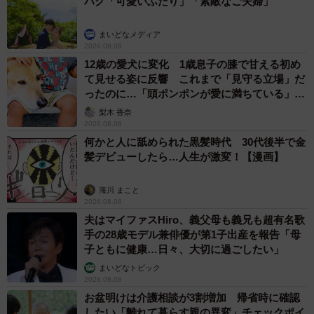
ハグ「可愛いふたり」「素敵なご夫婦」
まいどなメディア
2026.08.08
12歳の愛犬に変化 1歳息子の膝で甘える初め
て見せる姿に反響 これまで「見守る立場」だ
ったのに…「頭ポンポンが愛に満ちている」
「尊…」
梨木 香奈
2026.08.08
何かと人に舐められた黒髪時代 30代後半で金
髪デビューしたら…人生が激変！【漫画】
海川 まこと
2026.08.08
夫はマイファスHiro、義父母も義兄も超有名歌
手の28歳モデル兼俳優が第1子出産を報告「母
子ともに健康…日々、大切に過ごしたい」
まいどなトピック
2026.08.08
お盆明けは介護相談が3割増加 帰省時に確認
したい「離れて暮らす親の異変」チェックポイ