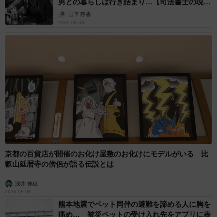
男との暮らしは行き詰まり…【司法書士の現場
から】
山下 静香
2026.08.08
京都の百貨店が開催のお化け屋敷のお化けにモデルがいる 比
叡山延暦寺の僧侶が語る伝説とは
浅井 佳穂
2026.08.08
熊本地震でペット同伴の避難を諦める人に胸を
痛め… 被災ペットの受け入れ先をアプリに表