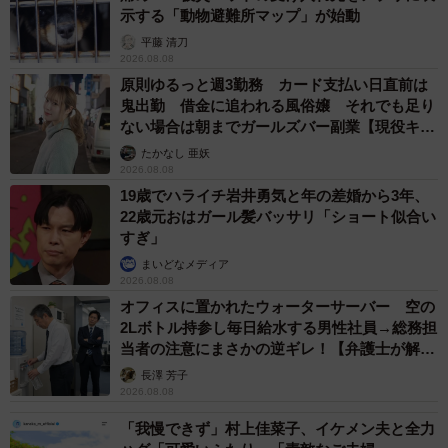
示する「動物避難所マップ」が始動
平藤 清刀
2026.08.08
原則ゆるっと週3勤務 カード支払い日直前は
鬼出勤 借金に追われる風俗嬢 それでも足り
ない場合は朝までガールズバー副業【現役キャ
ストに取材】
たかなし 亜妖
2026.08.08
19歳でハライチ岩井勇気と年の差婚から3年、
22歳元おはガール髪バッサリ「ショート似合い
すぎ」
まいどなメディア
2026.08.08
オフィスに置かれたウォーターサーバー 空の
2Lボトル持参し毎日給水する男性社員→総務担
当者の注意にまさかの逆ギレ！【弁護士が解
説】
長澤 芳子
2026.08.08
「我慢できず」村上佳菜子、イケメン夫と全力