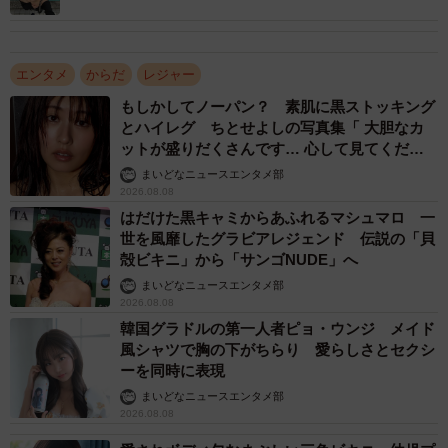
「本当に童顔ですよね」
エンタメ
からだ
レジャー
もしかしてノーパン？ 素肌に黒ストッキング
とハイレグ ちとせよしの写真集「 大胆なカ
ットが盛りだくさんです… 心して見てくださ
い」
まいどなニュースエンタメ部
2026.08.08
はだけた黒キャミからあふれるマシュマロ 一
世を風靡したグラビアレジェンド 伝説の「貝
殻ビキニ」から「サンゴNUDE」へ
まいどなニュースエンタメ部
2026.08.08
韓国グラドルの第一人者ピョ・ウンジ メイド
風シャツで胸の下がちらり 愛らしさとセクシ
ーを同時に表現
まいどなニュースエンタメ部
2026.08.08