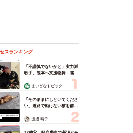
セスランキング
「不謹慎でないかと」実力派
歌手、熊本へ支援物資…運搬
トラックの車体デザインにた
めらい 「痛いほど伝わる」
まいどなトピック
「行動され立派」
「そのままにしといてくださ
い」道路で動けない猫を前に
返された一言… 懸命に生き
ようとした4日間 「命の重
渡辺 晴子
さはみんな同じ」保護団体代
表の訴え
72歳父、軽自動車で新潟から