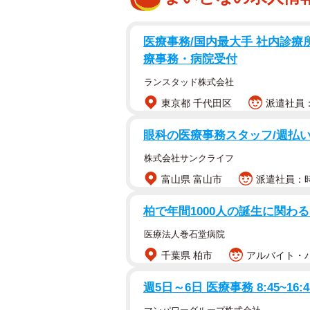
医療事務/国内最大手 社内診療
療事務・病院受付
ランスタッド株式会社
東京都 千代田区
派遣社員：
眼科の医療事務スタッフ/週払い
株式会社サンクライフ
富山県 富山市
派遣社員：時給
柏で年間1000⼈の誕⽣に関わ
医療法人巻石堂病院
千葉県 柏市
アルバイト・パ
週5日～6日 医療事務 8:45~16