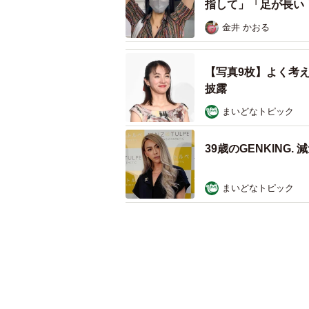
指して」「足が長い
金井 かおる
【写真9枚】よく考
披露
まいどなトピック
39歳のGENKIN
まいどなトピック