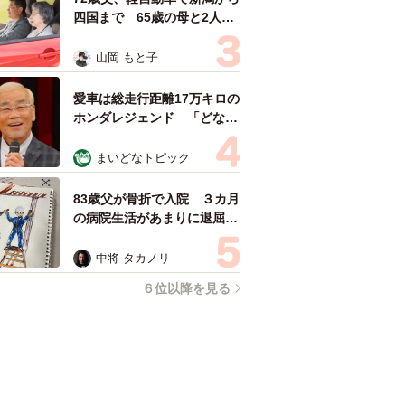
四国まで 65歳の母と2人で
3泊4日の旅 パーキングの休
憩まで分刻み… 「大学生で
山岡 もと子
も組まねえよ！」
愛車は総走行距離17万キロの
ホンダレジェンド 「どなた
か欲しい方が居たら」 大御
所漫才師が譲渡の意向
まいどなトピック
83歳父が骨折で入院 ３カ月
の病院生活があまりに退屈で
「画用紙と色鉛筆持ってこ
い！」→スケッチブックを見
中将 タカノリ
た家族が仰天「これ、売れま
６位以降を見る
すよ…」