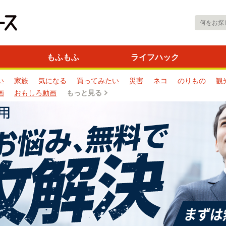
もふもふ
ライフハック
い
家族
気になる
買ってみたい
災害
ネコ
のりもの
観
画
おもしろ動画
もっと見る