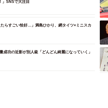
！」SNSで大注目
えたらすごい恰好…」満島ひかり、網タイツ×ミニスカ
G. 減量成功の近影が別人級「どんどん綺麗になっていく」