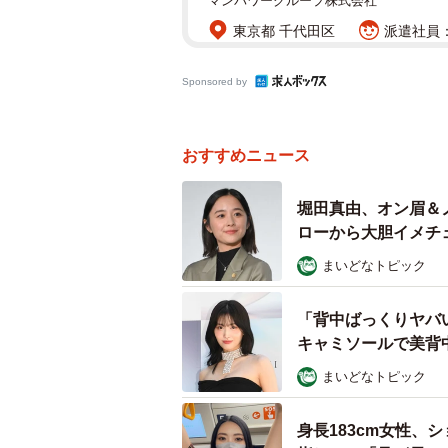
マンパワーグループ株式会社
東京都 千代田区
派遣社員：
Sponsored by
おすすめニュース
堀田真由、オン眉＆
ローから大胆イメチ
まいどなトピック
「背中ばっくりヤバ
キャミソールで美背
まいどなトピック
身長183cm女性